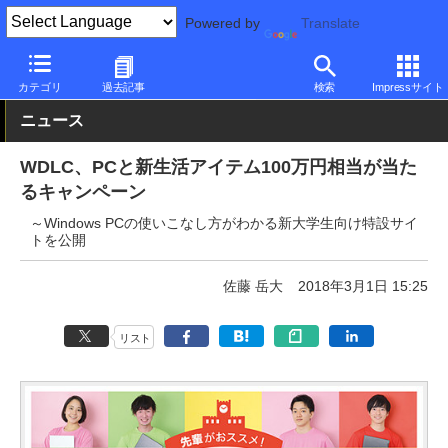
Powered by
Translate
PC Watch
市場
動向
Microsoft
カテゴリ
過去記事
検索
Impressサイト
ニュース
WDLC、PCと新生活アイテム100万円相当が当た
るキャンペーン
～Windows PCの使いこなし方がわかる新大学生向け特設サイ
トを公開
佐藤 岳大
2018年3月1日 15:25
リスト