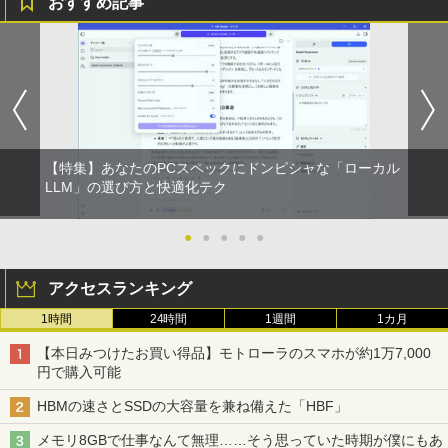
おすすめ記事
￥810
【特集】あなたのPCスペックにドンピシャな「ローカル
LLM」の選び方と快適化テク
●
●
●
●
●
アクセスランキング
1時間
24時間
1週間
1カ月
【本日みつけたお買い得品】モトローラのスマホが約1万7,000
円で購入可能
HBMの速さとSSDの大容量を兼ね備えた「HBF」
メモリ8GBで仕事なんて無理……そう思っていた時期が僕にもあ