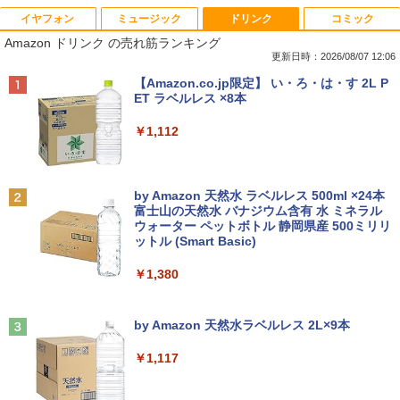
イヤフォン
ミュージック
ドリンク
コミック
■新品■富士通 FMV LIFEBOOK U9312 U
DELL Vostro 3670 単体 Windows11 64
IODATA 液晶モニター LCD-MF224EDW
鹿楓堂よついろ日和 23巻 【電子書籍】
1
1
1
1
Amazon ドリンク の売れ筋ランキング
9312X U9311 U9311X U9310 U9310X U
bit HDMI Core i5 8400 メモリー8GB 高
21.5インチワイド ホワイト LCD LEDバ
[ 清水ユウ ]
939 U939X U938 U937 UH90修理交換用
速SSD256GB M.2-NVMe +HDD1TB 無線
ックライト フルHD（1920x1080） 16:9
更新日時：2026/08/07 12:06
キーボード
LAN DVDマルチ デスクトップパソコン
ADSカラーパネル 非光沢 ノングレア HD
￥770
Anker Soundcore P40i オフホワイト
BRUCE WAYNE feat. Flo Milli, ATL Jacob
【Amazon.co.jp限定】 い・ろ・は・す 2L P
【中古】【30日保証】1243105
MI VGA DVI VESA準拠 ディスプレイ PS
[Explicit]
ET ラベルレス ×8本
4 switch 対応 スイッチ 【中古】
￥2,860
￥7,990
￥24,800
￥250
￥1,112
￥4,600
薬屋のひとりごと 17巻 【電子書籍】[ 日
2
向夏 ]
【中古訳あり】極軽・極薄 富士通 LIFEB
2
OOK U937 第7世代Corei5 メモリ4GB 8
中古パソコン | NEC | Mate MRL36L-5 |
2
Anker Soundcore P31i ブラック
BRUCE WAYNE feat. Flo Milli, ATL Jacob
by Amazon 天然水 ラベルレス 500ml ×24本
GB SSD128GB Windows11 WEBカメラ
Windows11 | デスクトップ | 一年保証 |
モバイルモニター 15.6インチ 1080P IPS
￥770
2
[Explicit]
富士山の天然水 バナジウム含有 水 ミネラル
13.3インチ FHD(1920x1080) 無線LAN B
Core i3 9100 3.6(〜最大4.2)GHz | MEM:
パネル 自立スタンド Type-C/Mini HDMI
ウォーター ペットボトル 静岡県産 500ミリリ
￥5,990
luetooth HDMI 中古パソコン ノート 中
16GB | SSD:512GB(新品) | DVDマルチ |
PC/スマホ/ゲーム機対応 収納ケース付き
ットル (Smart Basic)
￥250
古PC ノートパソコン Windows10 ノー
無線LANなし | Win11Pro64bit
トPC 中古品 訳あり【あす楽】
￥9,527
￥1,380
￥25,000
杖と剣のウィストリア（16） 【電子書
3
￥10,500
籍】[ 大森藤ノ ]
Anker Soundcore Liberty 5 ミッドナイトブ
On My Road (Stadium ver.)
ラック
by Amazon 天然水ラベルレス 2L×9本
￥594
【選べる2色 コスパ抜群】モバイルモニ
3
￥250
【中古】Apple iMac 27インチ Retina 5
ター 15.6インチ フルHD 100%sRGB 非
3
￥14,990
￥1,117
【★最大100%ポイント】【新生活応援・
Kディスプレイモデル MNE92J/A (Mid 2
光沢IPS パネル Type-C対応 miniHDMI
3
2026】【Office 2019 H&B】NEC Versa
017)【千葉】保証期間1ヶ月【ランクB】
薄型軽量 約650g VESA対応 モニター 持
Pro/第4世代 Core i5/メモリ: 4GB/8GB/1
ち運び サブディスプレイ テレワーク 在