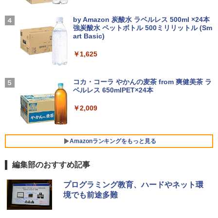
6GB/SSD:128GB/256GB/512GB/1TB/1
宅勤務 UPERFECT
大人のあっぷあっぷでーと （一般書 56
￥33,980
4
5.6型/USB 3.0/DVD/SDカードスロット/
【2026年アップグレード版】AOKIMI ワイヤ
On My Road (Stadium ver.)
3） [ 益田 ミリ ]
Wi-Fi/Office/無線マウス/中古 パソコン/
レスイヤホン bluetooth イヤホン V12 小型
by Amazon 炭酸水 ラベルレス 500ml ×24本
￥8,999
中古PC ノートパソコン/Windows11
軽量 ブルートゥースHi-Fi 最大36時間再生 ぶ
強炭酸水 ペットボトル 500ミリリットル (Sm
￥250
￥1,760
るーとゅーす コードレス ENCノイズキャン
art Basic)
中古パソコン | HP | ProOne 600 G5 All-i
4
セリング 自動ペアリング Type-C充電 マイク
￥9,999
n-One | Windows11 | 一体型 | 一年保証
付き 防水 タッチ式音量調整 スポーツ/通勤/通
￥1,625
| 第9世代 | Core i3 9100T 3.1(～最大3.7)
LG PCモニター 23.8インチ IPS フルHD
4
学/WEB会議(ホワイト)
GHz | MEM:16GB | SSD:512GB(新品) |
100Hz HDMI×2 ブルーライト低減 VESA
この素晴らしい世界に祝福を！(23) 【電
DVD-ROM | 無線LAN:なし | Webカメラ
対応 24MS500-B フルハイビジョン ディ
BUGS LIFE
5
￥1,964
子書籍】[ 渡 真仁 ]
中古 MacBook Air（11インチ，Early 20
内蔵 | フルHD | Win11Pro64Bit | ACアダ
スプレイ モニター LGエレクトロニクス
コカ・コーラ やかんの麦茶 from 爽健美茶 ラ
4
14）Apple アップルA1465 C02NBAX1G
プター付属
ベルレス 650mlPET×24本
￥250
083コンディションランク【B】（商品 N
￥924
￥11,440
o.01-0）
Xiaomi シャオミ REDMI Buds 8 Lite ワイヤ
￥34,980
￥2,009
レスイヤホン Bluetooth 5.4 ノイズキャンセ
リング ANC 36時間再生
￥15,900
モバイルモニター HAILESI S123E 12.3
5
￥2,980
HP 800G6 SF(8YM57AV-CMFZ:Win10x
インチ タッチパネル タッチペン対応 モ
Amazonランキングをもっと見る
5
64) 中古 Core i7-2.9GHz(10700)/メモリ
バイルディスプレイ 1920x1280 フルHD
【エントリーでポイント10倍】 ノートパ
16GB/SSD512GB/DVDライター [C:並品]
3:2比率 100％sRGB広色域 高輝度300nit
5
編集部のおすすめ記事
ソコン 中古 Cランク 訳あり Win11 Pro i
2021年頃購入
HDR対応 OTG対応 ポータブルモニター
5 第8世代 カメラ付き Lenovo ThinkPa
軽量 自立型 スピーカー内蔵Switch2 PS5
薬屋のひとりごと 17巻 (デジタル版ビッグガ
d X390 8GBメモリ 256GB 高速 PCIe SS
XBOX PC Mac iPhone
￥50,600
プログラミング教育、ハードやネット環
ンガンコミックス)
D 13.3インチ フルHD 指紋 顔認証 軽いパ
境でも前途多難
ソコン
￥11,999
￥770
￥19,800