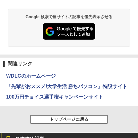
異世界居酒屋「のぶ」(22) (角川コミックス・
Google 検索で当サイトの記事を優先表示させる
エース)
￥832
ONE PIECE モノクロ版 115 (ジャンプコミッ
クスDIGITAL)
関連リンク
￥594
WDLCのホームページ
「先輩がおススメ!大学生活 勝ちパソコン」特設サイト
HUNTER×HUNTER モノクロ版 39 (ジャンプ
100万円チョイス選手権キャンペーンサイト
コミックスDIGITAL)
￥572
トップページに戻る
スーパーの裏でヤニ吸うふたり 9巻 (デジタル
版ビッグガンガンコミックス)