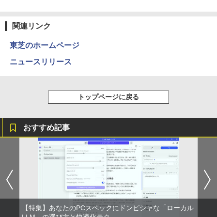
BRUCE WAYNE feat. Flo Milli, ATL Jacob
by Amazon 天然水 ラベルレス 500ml ×24本
異世界居酒屋「のぶ」(22) (角川コミックス・
[Explicit]
富士山の天然水 バナジウム含有 水 ミネラル
エース)
関連リンク
ウォーター ペットボトル 静岡県産 500ミリリ
ットル (Smart Basic)
￥250
￥832
東芝のホームページ
￥1,380
ニュースリリース
On My Road (Stadium ver.)
HUNTER×HUNTER モノクロ版 39 (ジャンプ
コミックスDIGITAL)
by Amazon 天然水ラベルレス 2L×9本
￥250
トップページに戻る
￥572
￥1,117
おすすめ記事
On My Road (Stadium ver.)
スーパーの裏でヤニ吸うふたり 9巻 (デジタル
版ビッグガンガンコミックス)
by Amazon 炭酸水 ラベルレス 500ml ×24本
強炭酸水 ペットボトル 500ミリリットル (Sm
￥250
art Basic)
￥810
￥1,625
BUGS LIFE
ONE PIECE モノクロ版 115 (ジャンプコミッ
【特集】あなたのPCスペックにドンピシャな「ローカル
クスDIGITAL)
コカ・コーラ やかんの麦茶 from 爽健美茶 ラ
LLM」の選び方と快適化テク