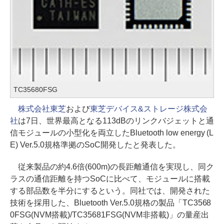
TC35680FSG
株式会社東芝
および
東芝デバイス&ストレージ株式会
社
は7日、世界最高となる113dBのリンクバジェットと通
信モジュールの小型化を両立したBluetooth low energy (L
E) Ver.5.0規格準拠のSoC開発したと発表した。
従来製品の約4.6倍(600m)の長距離通信を実現し、同ク
ラスの通信距離を持つSoCに比べて、モジュールに搭載
する部品数を半分にするという。同社では、開発された
技術を採用した、Bluetooth Ver.5.0規格の製品「TC3568
0FSG(NVM搭載)/TC35681FSG(NVM非搭載)」の量産出