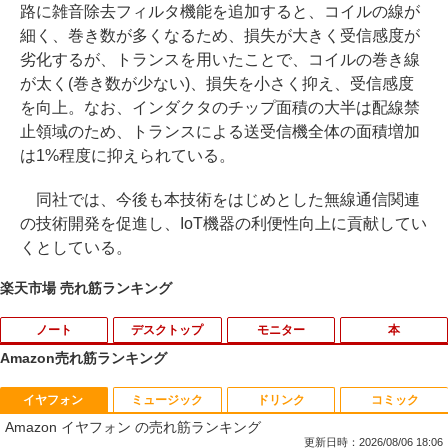
路に雑音除去フィルタ機能を追加すると、コイルの線が
細く、巻き数が多くなるため、損失が大きく受信感度が
劣化するが、トランスを用いたことで、コイルの巻き線
が太く(巻き数が少ない)、損失を小さく抑え、受信感度
を向上。なお、インダクタのチップ面積の大半は配線禁
止領域のため、トランスによる送受信機全体の面積増加
は1%程度に抑えられている。
同社では、今後も本技術をはじめとした無線通信関連
の技術開発を促進し、IoT機器の利便性向上に貢献してい
くとしている。
楽天市場 売れ筋ランキング
ノート
デスクトップ
モニター
本
Amazon売れ筋ランキング
イヤフォン
ミュージック
ドリンク
コミック
【大特価】中古 VAIO Core i7 1065G7 第
【★最大100%ポイント】超小型筐体 ミ
【送料無料】1.54インチ ST7789 解像度
【エントリーでポイント10倍】はじめて
1
1
1
1
Amazon イヤフォン の売れ筋ランキング
10世代CPU メモリ8GB SSD256GB 14イ
ニパソコン HP ProDesk 800 G2 DM 第6
240x240 IPS LCDディスプレイ240x240
の世界名作えほん きいろいえほんのおう
ンチ フルHD Windows11 Home WEBカ
世代 Corei5 メモリ:8GB 新品SSD:256G
LCDモジュール SPI ディスプレイ Ardui
ち 40巻セット
更新日時：2026/08/06 18:06