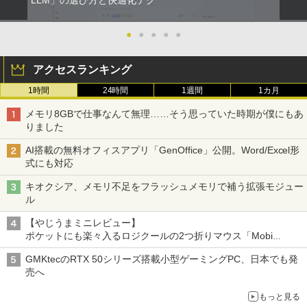
ベルレス 650mlPET×24本
￥250
￥594
￥1,653
●
●
●
●
●
アクセスランキング
1時間
24時間
1週間
1カ月
メモリ8GBで仕事なんて無理……そう思っていた時期が僕にもあ
りました
AI搭載の無料オフィスアプリ「GenOffice」公開。Word/Excel形
式にも対応
キオクシア、メモリ不足をフラッシュメモリで補う拡張モジュー
ル
【やじうまミニレビュー】
ポケットにも楽々入るロジクールの2つ折りマウス「Mobi
Fold」。その気になるギミックとは？
GMKtecのRTX 50シリーズ搭載小型ゲーミングPC、日本でも発
売へ
もっと見る