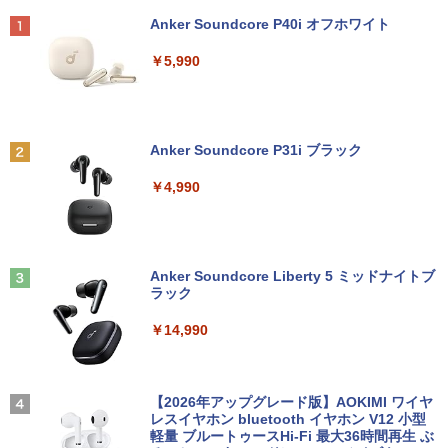
メラ 無線LAN VJPK13C11N 1年保証 レ
B HDD:500GB デュアルストレージ USB
no RasberryPiなど対応
Anker Soundcore P40i オフホワイト
ビュー特典:WPS Office Bランク パソコ
3.0 Type-C DisplayPort VGA Wi-fi 無線
￥26,400
ン ノートパソコン バイオ 中古ノートPC
LAN Windows10 Windows11 ミニデス
￥1,980
￥5,990
win11 中古ノートパソコン
クトップ ミニPC
￥24,800
￥29,800
小学館版学習まんが 世界の歴史 新装版
2
＼レビュー投稿で保証延長／モバイルモ
全22巻セット （小学館 学習まんがシリ
2
ニター 15.6 ディスプレイ ポータブルモ
ーズ） [ 小学館 ]
Anker Soundcore P31i ブラック
ニター モニター モバイルディスプレイ h
マイクロソフト 法人向け Surface Pro 1
「楽天ランキング1位」 デスクトップパ
dmi タイプC デュアルディスプレイ スタ
￥26,620
2
2
￥4,990
2 インチ キーボード ストーン グレー EP
ソコン Windows11 Office付き パソコン
ンド ゲーム 液晶 薄型 軽量
2-32891
新品｜インテル 第14世代 Core i5-4590 i
5 i7-14700F｜ SSD 256GB～2TB｜メモ
￥19,800
リ 8～64GB DDR4/5｜ デスクトップPC
￥25,278
モデルプレスカウントダウンマガジン vo
3
2年保証 激安 高性能 ゲーム 本体のみ PC
l.13
高スペッ 初期設定済み
Anker Soundcore Liberty 5 ミッドナイトブ
ラック
PHILIPS 241V8 LED液晶モニター 23.8
￥1,500
3
￥45,700
【期間限定 ポイントUP＆クーポン配
インチワイド ブラック 1920×1080 （フ
3
￥14,990
布】 Lenovo 500e Chromebook Gen 4
ルHD）16:9 IPSパネル 非光沢 ノングレ
s 2in1 ノートパソコン 83L5S00000 Chr
ア 液晶ディスプレイ HDMI VGA VESA準
omeOS N100 メモリ4GB eMMC64GB 1
拠 PS4 switch 対応 スイッチ 【中古】
1.6インチ タッチ対応 再生品Sランク
超得10％OFF｜ミドルクラス 快適｜AM
3
[新品][全巻収納ダンボール本棚付]◆特典
4
D Ryzen5 3500 GeForce GTX1660sup
【2026年アップグレード版】AOKIMI ワイヤ
￥6,500
あり◆魔入りました!入間くん (1-49巻 最
er｜中古 ゲーミングpc セット｜デスク
レスイヤホン bluetooth イヤホン V12 小型
￥39,800
新刊)[オリジナル缶バッジ付] 全巻セット
トップパソコン Windows11｜グラボ 16
軽量 ブルートゥースHi-Fi 最大36時間再生 ぶ