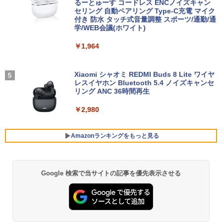
60super SSD｜PC フォートナイト マイ
るーとゅーす コードレス ENCノイズキャン
￥30,906
ンクラフト fortnite apex ロブロックス
セリング 自動ペアリング Type-C充電 マイク
モバイルモニター 15.6インチ InnoView
4
プレイ可能｜プレゼントに最適！
付き 防水 タッチ式音量調整 スポーツ/通勤/通
【マラソン限定30%OFF】中古 店長おま
モバイルディスプレイ 自立型 1920*1080
4
学/WEB会議(ホワイト)
かせパソコン Core i5 第11世代 メモリ8
FHD ポータブルモニター IPS液晶パネル
￥110,000
GB 16GB SSD240GB 15インチ Window
薄型 軽量 持ち運び 壁掛けに対応 Switc
スター・ウォーズ／マンダロリアン公式
5
￥1,964
s11 WPS Office 1年保証 ノートパソコン
h/PS3/PS4/PS5/Xbox One/PC/スマホ/U
ビジュアルガイド [ パブロ・ヒダルゴ ]
【CA】 中古ノートPC 中古ノートパソコ
SBType-C/標準HDMI対応【選べる種
ン 中古パソコン 中古PC 中古品 win11 パ
類】タッチ/ケース付き/4Kタイプ
￥6,600
ソコン コスパ ノートパソコン
【展示品・代引不可】 富士通 FUJITSU
Xiaomi シャオミ REDMI Buds 8 Lite ワイヤ
4
デスクトップPC FMV Desktop Fシリー
レスイヤホン Bluetooth 5.4 ノイズキャンセ
￥8,980
ズ F55-K1 23.8型/ Core i5-1235U/ メモ
リング ANC 36時間再生
￥39,800
リ 16GB/ SSD 512GB/ Windows 11/ 20
24 Office付き/ 2025年1月モデル
￥2,980
【楽天1位！保護レザーケース付き】【タ
5
￥149,800
超得2,000円OFF&P2倍｜Windows11正
ッチ選択】 モバイルモニター 15.6インチ
5
式対応 第8世代｜楽天1位 三冠獲得｜豪
ノングレア 非光沢 1080PフルHD コスパ
Amazonランキングをもっと見る
華特典付き｜最大180日保証｜Core i5 第
高画質 デュアルモニター サブモニター
8世代｜中古ノートパソコン Windows11
ポータブルモニター ゲーミングモニター
office付き｜15.6型 テンキー付き｜ノー
【★20％クーポン】MINISFORUM UM8
リモートワーク IPS Tpye-C/mini HDMI
5
トパソコンWindows11 第8世代｜ノート
80 PlusミニPC AMD Ryzen 7 8845HS 1
pc ミニPC iPhone対応
Google 検索で当サイトの記事を優先表示させる
BRUCE WAYNE feat. Flo Milli, ATL Jacob
【Amazon.co.jp限定】 い・ろ・は・す 2L P
薬屋のひとりごと 17巻 (デジタル版ビッグガ
パソコン｜パソコン｜PC｜中古PC
6GB/32GB RAM 512GB/1TB SSD Wind
[Explicit]
ET ラベルレス ×8本
ンガンコミックス)
ows 11 Pro ゲーミングpc 2.5Gbps LA
￥9,999
N/Wi-Fi6E/BT5.2/HDMI2.1/USB4/DP1.4/
￥29,800
OCuLink 搭載コンパクトPC
￥250
￥1,001
￥770
￥131,999