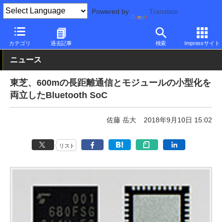
Powered by
Translate
PC Watch
市場
技術
その他
カテゴリ
過去記事
検索
Impressサイト
ニュース
東芝、600mの長距離通信とモジュールの小型化を
両立したBluetooth SoC
佐藤 岳大
2018年9月10日 15:02
リスト