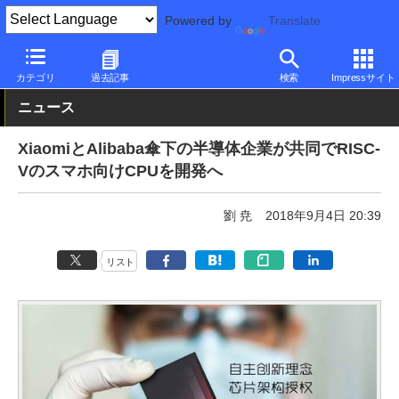
Powered by
Translate
PC Watch
半導体/周辺機器
CPU
その他
カテゴリ
過去記事
検索
Impressサイト
ニュース
XiaomiとAlibaba傘下の半導体企業が共同でRISC-
Vのスマホ向けCPUを開発へ
劉 尭
2018年9月4日 20:39
リスト