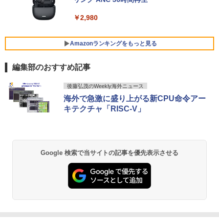
ンキー Webカメラ 無線LAN Wi-Fi Wind
ows11 Lenovo ThinkPad L580 初期設
￥2,980
定済 すぐ使える 90日保証 送料無料
楽天1位★マラソン限定P2倍【クーポン
5
デスクトップPC Ryzen7 5700G メモリ1
利用で実質10,999円】モバイルモニター
5
￥32,980
6GB SSD1TB B550 グラボなし
15.6インチ モバイルディスプレイ FHD 1
Amazonランキングをもっと見る
920*1080 非光沢 A+スクリーン IPS液晶
パネル 薄型 軽量 USBType-C miniHDMI
￥148,700
編集部のおすすめ記事
カバースタンド付き PS4/PS5/Switch/P
C/Macなど対応 Ingnok yn02b
中古 HP EliteBook 840 G8 Core i5 1145
5
BRUCE WAYNE feat. Flo Milli, ATL Jacob
【Amazon.co.jp限定】 い・ろ・は・す 2L P
薬屋のひとりごと 17巻 (デジタル版ビッグガ
G7 第11世代CPU メモリ16GB SSD256G
後藤弘茂のWeekly海外ニュース
[Explicit]
ET ラベルレス ×8本
ンガンコミックス)
B 14インチ フルHD Windows11 Pro 4Q
￥13,999
海外で急激に盛り上がる新CPU命令アー
8U2EC#ABJ 1年保証 Bランク ノートパ
キテクチャ「RISC-V」
ソコン【CA】 ノートpc 中古ノートパソ
￥250
￥1,112
￥770
コン 16gbメモリ 256gb ssd windows1
1プロ ノートPC14型 hpノートパソコン1
4型
BRUCE WAYNE feat. Flo Milli, ATL Jacob
by Amazon 天然水 ラベルレス 500ml ×24本
異世界居酒屋「のぶ」(22) (角川コミックス・
￥47,800
Google 検索で当サイトの記事を優先表示させる
[Explicit]
富士山の天然水 バナジウム含有 水 ミネラル
エース)
ウォーター ペットボトル 静岡県産 500ミリリ
ットル (Smart Basic)
￥250
￥832
￥1,380
On My Road (Stadium ver.)
ONE PIECE モノクロ版 115 (ジャンプコミッ
クスDIGITAL)
by Amazon 炭酸水 ラベルレス 500ml ×24本