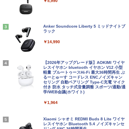
￥5,990
古ノートパソコン 第11世代 Core i5 メモ
ore i3 10110U 16GB DDR4 64GBまで増
高画質 デュアルモニター サブモニター
リ16GB M.2 SSD256GB 13.3インチ フ
設 512GB SSD M.2 2242 最大8TB Wind
ポータブルモニター ゲーミングモニター
ルHD ノングレア Webカメラ 無線LAN
ows11 Pro mini pc 4.1GHz WIFI6 BT5.
リモートワーク IPS Tpye-C/mini HDMI
Wi-Fi Bluetooth Windows11 東芝 dyna
2 小型PC VESA対応 ミニパソコン 2画面
pc ミニPC iPhone対応
ゾンビのあふれた世界で俺だけが襲われ
3
book G83/HS 初期設定済 すぐ使える 90
高性能 みにpc nucbox 省エネ デスクト
ない 5 【電子書籍】[ 増田ちひろ ]
日保証 送料無料
ップPC
Anker Soundcore Liberty 5 ミッドナイトブ
￥9,999
ラック
￥1,155
￥29,980
￥66,248
￥14,990
【公式・メーカー直販・送料無料】モニ
3
ター 新品 フルHD HP Series 3 Pro 324p
【マラソン値引中！ 当日出荷！】ノート
[VETESA正規販売店]デスクトップパソ
v 23.8 インチFHD VA モニター VA 23.8
ゼンリン住宅地図 B4判 兵庫県 たつの市
3
3
4
パソコン 新品 15.6インチ パソコン ノー
コン PC 一体型 新品 Windows11 27型 C
型 角度調整 VESA 100Hz 液晶HDMI VGA
【2026年アップグレード版】AOKIMI ワイヤ
発行年月202603 28229010R
トPC CPU Intel Pentium GOLD 6500Y
ore i7 第4世代 Office付き メモリ16GB
PS5 Nintendo Switch 3年保証 転送不可
レスイヤホン bluetooth イヤホン V12 小型
メモリ12GB SSD 256GB 15インチ フル
SSD512GB 初期設定済 ホワイト ブラッ
(型番: 9U5C1AA)
軽量 ブルートゥースHi-Fi 最大36時間再生 ぶ
￥19,800
HD HDMI USB3.0 WEBカメラ 無線LAN
ク
るーとゅーす コードレス ENCノイズキャン
Wifi Windows11 office JIS 日本語キー
セリング 自動ペアリング Type-C充電 マイク
￥12,900
ボード 新生活 事務 学生 初心者 NC15J
付き 防水 タッチ式音量調整 スポーツ/通勤/通
￥69,800
学/WEB会議(ホワイト)
￥32,800
赤ちゃんに転生した話(5) 【電子書籍】[
5
￥1,964
24G4/11 23.8インチ フルHD 180Hz ゲー
茶々京色 ]
4
GMKtec GMK-K8 PLUS-32/1T-W11Pro
ミングモニター FastIPS 1ms(GTG)
4
(8845HS)
￥1,430
【マラソンセール期間中ポイント5倍】中
Xiaomi シャオミ REDMI Buds 8 Lite ワイヤ
￥13,591
4
古ノートパソコン 第8世代 Core i5 メモ
レスイヤホン Bluetooth 5.4 ノイズキャンセ
￥124,800
リ8GB SSD512GB 15.6インチ WXGA テ
リング ANC 36時間再生