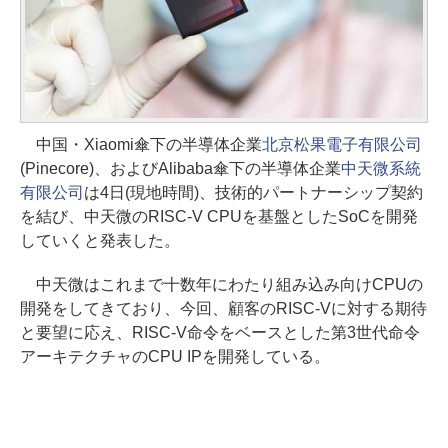
中国・Xiaomi傘下の半導体企業
北京松果電子有限公司
(Pinecore)、およびAlibaba傘下の半導体企業
中天微系統
有限公司
は4日(現地時間)、技術的パートナーシップ契約
を結び、中天微のRISC-V CPUを基盤としたSoCを開発
していくと発表した。
中天微はこれまで十数年にわたり組み込み向けCPUの
開発をしてきており、今回、顧客のRISC-Vに対する期待
と要望に応え、RISC-V命令をベースとした第3世代命令
アーキテクチャのCPU IPを開発している。