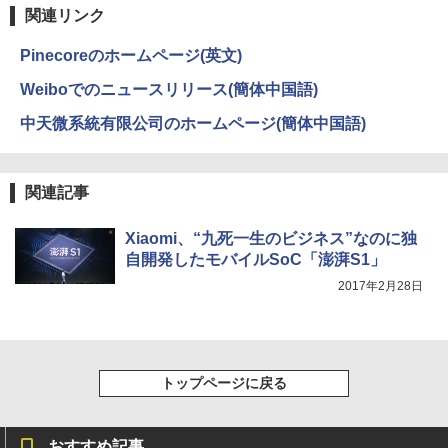
強炭酸水 ペットボトル 500ミリリットル (Sm
￥250
関連リンク
art Basic)
￥594
Pinecoreのホームページ(英文)
￥1,625
Weiboでのニュースリリース(簡体中国語)
On My Road (Stadium ver.)
HUNTER×HUNTER モノクロ版 39 (ジャンプ
コミックスDIGITAL)
by Amazon 天然水ラベルレス 2L×9本
中天微系統有限公司のホームページ(簡体中国語)
￥250
￥572
￥1,117
関連記事
BUGS LIFE
スーパーの裏でヤニ吸うふたり 9巻 (デジタル
Xiaomi、“九死一生のビジネス”なのに独
版ビッグガンガンコミックス)
コカ・コーラ やかんの麦茶 from 爽健美茶 ラ
自開発したモバイルSoC「澎湃S1」
ベルレス 650mlPET×24本
￥250
￥810
2017年2月28日
￥2,009
トップページに戻る
おすすめ記事