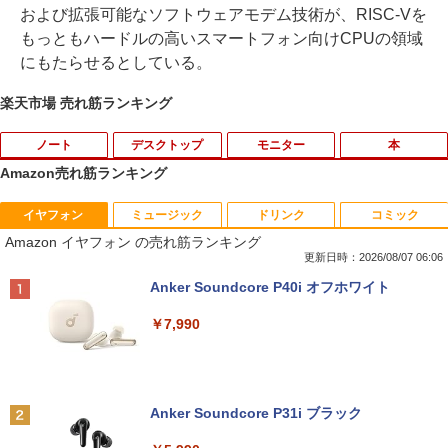
および拡張可能なソフトウェアモデム技術が、RISC-Vを
もっともハードルの高いスマートフォン向けCPUの領域
にもたらせるとしている。
楽天市場 売れ筋ランキング
ノート
デスクトップ
モニター
本
Amazon売れ筋ランキング
イヤフォン
ミュージック
ドリンク
コミック
タブレットPC Microsoft Surface Pro 5/
ポイント10倍 中古パソコン デスクトッ
【マラソンセール期間中ポイント5倍】中
独身貴族は異世界を謳歌する 〜結婚し
1
1
1
1
Amazon イヤフォン の売れ筋ランキング
7+ 12.3インチ メモリ 8GB SSD256GB
プパソコン Windows 11【Office付】
古モニター 17インチ スクエア 店長おま
ない男の優雅なおひとりさまライフ〜
第7世代Core-i5 2.6GHz 2K解像度 2736
【Windows 11 Pro 64Bit搭載】DELL O
かせ VGA / DVI ケーブル付き サブモニタ
（8） 【電子書籍】[ 駒鳥ひわ ]
更新日時：2026/08/07 06:06
x 1824 タッチパネル Office付き/カメラ/
ptiplexシリーズ Core i5搭載/4G/新品SS
ー 監視用 ケーブル付き 動作確認済み 30
Anker Soundcore P40i オフホワイト
HDMI / Windows 11 Pro 中古タブレット
D 120GB/DVD-ROM/送料無料【オプショ
日保証 送料無料
￥792
PC /ノートパソコン 2in1 中古 タブレッ
ン色々有】
￥7,990
ト WIFI Bluetooth
￥2,980
￥24,800
￥29,800
異世界魔王と召喚少女の奴隷魔術（30）
2
【電子書籍】[ 福田直叶 ]
【楽天1位！保護レザーケース付き】【タ
2
Anker Soundcore P31i ブラック
【エントリーでポイント100％還元のチ
ッチ選択】 モバイルモニター 15.6インチ
￥792
2
【マラソンセール期間中ポイント5倍】中
ャンス】GMKtec ミニpc G3 Pro Intel C
ノングレア 非光沢 1080PフルHD コスパ
2