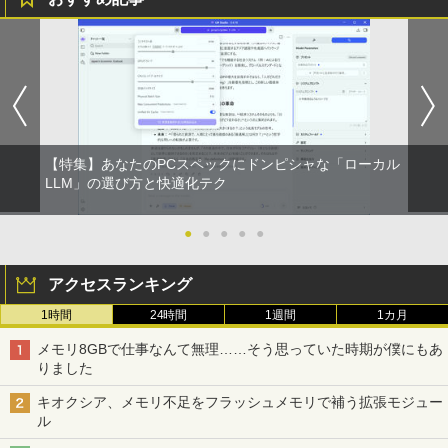
【特集】あなたのPCスペックにドンピシャな「ローカル
LLM」の選び方と快適化テク
●
●
●
●
●
アクセスランキング
1時間
24時間
1週間
1カ月
メモリ8GBで仕事なんて無理……そう思っていた時期が僕にもあ
りました
キオクシア、メモリ不足をフラッシュメモリで補う拡張モジュー
ル