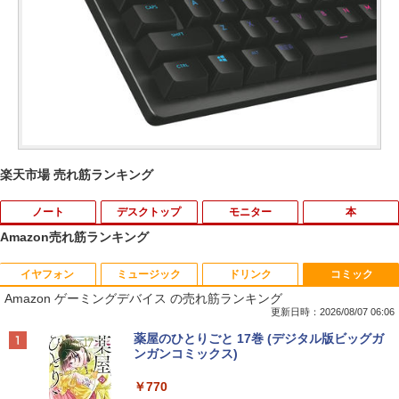
楽天市場 売れ筋ランキング
ノート
デスクトップ
モニター
本
Amazon売れ筋ランキング
イヤフォン
ミュージック
ドリンク
コミック
【★最大100%ポイント】【新生活応援・
＼★最大2555円OFFクーポン★／Dell 3
AIREIXINGD モバイルモニター11.6イン
【中古】ナニワトモアレ【全28巻】完結
1
1
1
1
Amazon ゲーミングデバイス の売れ筋ランキング
2026】【Office 2019 H&B】NEC Versa
050Mini デスクトップパソコン 中古パソ
チ 超軽量450g 1920x1080P 非光沢IPSパ
セット/南勝久【全巻セット】【中古】
Pro/第4世代 Core i5/メモリ: 4GB/8GB/1
コン メモリ 4GB 新品 SSD 128G Windo
ネルモバイルディスプレイ 自立型 VESA
更新日時：2026/08/07 06:06
6GB/SSD:128GB/256GB/512GB/1TB/1
ws11 USB 3.0 HDMI DP WPSOffice2付
対応 スピーカー ポータブルディスプレイ
￥25,500
Anker Soundcore P40i オフホワイト
BRUCE WAYNE feat. Flo Milli, ATL Jacob
【Amazon.co.jp限定】 い・ろ・は・す 2L P
薬屋のひとりごと 17巻 (デジタル版ビッグガ
5.6型/USB 3.0/DVD/SDカードスロット/
有線マウス 有線キーボード 無線LAN付
小型モニター サブモニタ一 USB Type-C
[Explicit]
ET ラベルレス ×8本
ンガンコミックス)
Wi-Fi/Office/無線マウス/中古 パソコン/
属 中古パソコン 中古PC 中古 デスクト
ミニ…
￥7,990
中古PC ノートパソコン/Windows11
ップパソコン Celeron
￥250
￥1,112
￥770
￥8,460
九条の大罪（17） 【電子書籍】[ 真鍋昌
2