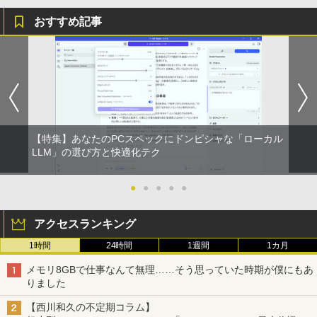
おすすめ記事
【特集】あなたのPCスペックにドンピシャな「ローカル
LLM」の選び方と快適化テク
●
●
●
●
●
アクセスランキング
1時間
24時間
1週間
1カ月
メモリ8GBで仕事なんて無理……そう思っていた時期が僕にもあ
りました
【西川和久の不定期コラム】