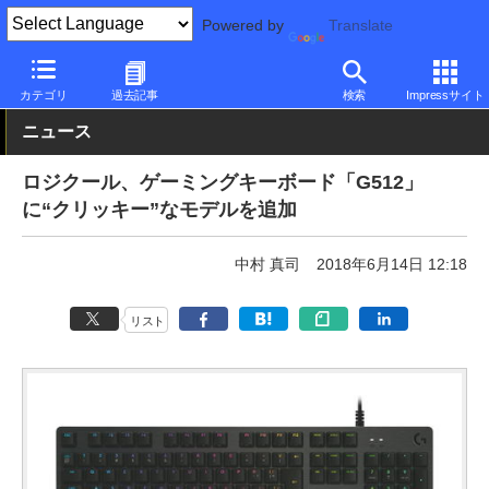
Powered by
Translate
PC Watch
半導体/周辺機器
キーボード
ゲーミング
カテゴリ
過去記事
検索
Impressサイト
ニュース
ロジクール、ゲーミングキーボード「G512」
に“クリッキー”なモデルを追加
中村 真司
2018年6月14日 12:18
リスト