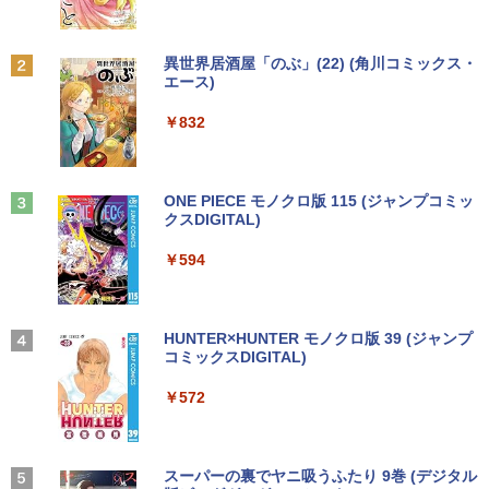
￥9,999
￥9,999
平 ]
￥759
Anker Soundcore P31i ブラック
BRUCE WAYNE feat. Flo Milli, ATL Jacob
by Amazon 天然水 ラベルレス 500ml ×24本
異世界居酒屋「のぶ」(22) (角川コミックス・
モバイルモニター 15.6インチ InnoView
2
[Explicit]
富士山の天然水 バナジウム含有 水 ミネラル
エース)
【★最大100%ポイント】おまかせ 中古
デスクトップパソコンDELL HP NEC 第
モバイルディスプレイ 自立型 1920*1080
2
2
ウォーター ペットボトル 静岡県産 500ミリリ
￥5,990
パソコン Windows XP 快適 Corei3 新品
8〜10世代CoreI3I5選べる 21インチモニ
FHD ポータブルモニター IPS液晶パネル
ットル (Smart Basic)
￥250
￥832
バッテリー搭載 高速SSD128GB メモリ4
ター付き アウトレット 新品SSD最大1TB
薄型 軽量 持ち運び 壁掛けに対応 Switc
G 15.6インチ DVDドライブ 無線LAN 中
メモリ32GB Windows11 office付き Mic
h/PS3/PS4/PS5/Xbox One/PC/スマホ/U
時間停止勇者（22） 【電子書籍】[ 光永
3
￥1,380
古PC ノートパソコン 安心保証
rosoftOffice2024選択可中古デスクトッ
SBType-C/標準HDMI対応【選べる種
康則 ]
プパソコン DVD/WIFI/Bluetooth Displa
類】タッチ/ケース付き/4Kタイプ
yPort
Anker Soundcore Liberty 5 ミッドナイトブ
On My Road (Stadium ver.)
ONE PIECE モノクロ版 115 (ジャンプコミッ
￥17,800
￥792
ラック
クスDIGITAL)
by Amazon 炭酸水 ラベルレス 500ml ×24本
￥8,980
強炭酸水 ペットボトル 500ミリリットル (Sm
￥29,800
￥250
art Basic)
￥14,990
￥594
HP ProBook 450 G3 15.6インチ Core i5
3
￥1,625
メモリ16GB SSD 256GB Office付き We
★PHILIPS / フィリップス 16:9 フルHD
転生したらスライムだった件 異聞 〜
3
4
bカメラ WiFi テンキー Windows11 中古
【期間限定P15倍+最大10%OFFクーポ
VA ディスプレイ 液晶モニター 221S9A/1
魔国暮らしのトリニティ〜（14） 【電子
3
ノートパソコン
ン】 【3年保証】HP ELITEDESK 800 G
1 [21.5インチ ブラック]【PCモニター・
【2026年アップグレード版】AOKIMI ワイヤ
On My Road (Stadium ver.)
HUNTER×HUNTER モノクロ版 39 (ジャンプ
書籍】[ 戸野タエ ]
6 DM SSD256GB メモリ16GB Core i3
液晶ディスプレイ】【送料無料】
レスイヤホン bluetooth イヤホン V12 小型
コミックスDIGITAL)
by Amazon 天然水ラベルレス 2L×9本
Windows 11 Pro 中古 アウトレット 返
軽量 ブルートゥースHi-Fi 最大36時間再生 ぶ
￥24,800
￥250
￥792
品 送料無料 中古デスクトップパソコン
るーとゅーす コードレス ENCノイズキャン
￥10,120
￥572
￥1,117
中古パソコン デスクトップパソコン デス
セリング 自動ペアリング Type-C充電 マイク
クトップ PC ミニPC OFFICE付き
付き 防水 タッチ式音量調整 スポーツ/通勤/通
学/WEB会議(ホワイト)
【マラソン限定価格】中古 HP 470 G7 C
【予約商品】宇宙兄弟 コミック 全巻セッ
4
5
￥39,600
ore i5 10210U 第10世代 メモリ8GB SS
【楽天1位常連・超800冠獲得】黒/白 モ
BUGS LIFE
スーパーの裏でヤニ吸うふたり 9巻 (デジタル
ト（1-46巻セット・以下続巻)小山宙哉
4