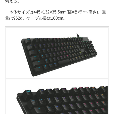
備える。
本体サイズは445×132×35.5mm(幅×奥行き×高さ)、重
量は962g。ケーブル長は180cm。