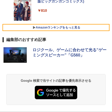
￥1,964
D256GB+HDD1TB 17インチ フルHD Wi
ニター 21.5 / 23.8 / 24.5 / 27型 240Hz/2
版ビッグガンガンコミックス)
「透明カバー付」
コカ・コーラ やかんの麦茶 from 爽健美茶 ラ
ndows11 Pro 無線LAN Wi-Fi WEBカメ
00Hz /180Hz/165Hz/100Hz ゲーミングモ
ベルレス 650mlPET×24本
￥250
ラ DVDドライブ テンキー 有線LAN 9WY
ニター 1ms応答 pcモニター パソコン モ
￥810
￥38,980
16PA#ABJ 1年保証 レビュー特典:WPS
未使用品 パソコン デスクトップ NEC M
ニター 非光沢 スピーカー内蔵 HDR/Free
Xiaomi シャオミ REDMI Buds 8 Lite ワイヤ
4
￥2,009
Office Bランク ノートパソコン
ate MKE32/A-6 Windows10 Pro Celero
sync/VESA cocopar HG-238
レスイヤホン Bluetooth 5.4 ノイズキャンセ
n G4930 メモリ 8GB SSD 256GB DVD-
リング ANC 36時間再生
ROM 本体 / 3ヶ月保証 パソコン PC デス
￥24,800
￥11,999
Amazonランキングをもっと見る
クトップパソコン (6952)
￥2,980
編集部のおすすめ記事
￥47,880
超得2,000円OFF&P2倍｜高画質フルHD
ゲーミングモニター 24.5インチ FHD 24
5
5
｜Microsoft Office搭載｜最大180日保証
0Hz 1ms Fast IPSパネル HDMI2.0×1 DP
ロジクール、ゲームに合わせて光る“ゲー
｜Core i5 第8世代｜メモリ8GB SSD256
1.4×1 Adaptive Sync対応 フリッカーフ
ミングスピーカー”「G560」
GB｜中古ノートパソコン Windows11 o
【全商品10%OFF+P5倍】【マウス＋キ
リー ブルーライトカット モニター ディ
5
ffice付き｜中古ノートパソコン｜ノート
ーボード付属】Dell OptiPlex 3060 SFF
スプレイ MAXZEN MGM25IC04-F240
パソコン Microsoft Office付き｜ノート
第8世代 i7 Windows11 Pro メモリ8GB
パソコンWindows11 第8世代｜パソコン
16GB SSD256GB 512GB USB無線LAN
￥12,980
アダプター付属 WPSOffice付き DVD HD
MI DP 2画面出力 高性能ビジネス デスク
￥29,800
Google 検索で当サイトの記事を優先表示させる
トップパソコン 中古 パソコン モニタセ
ット
￥51,600