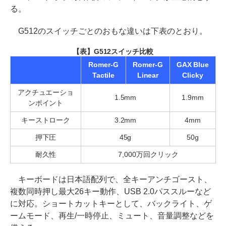
る。
G512のスイッチごとのおもな違いは下表のとおり。
【表】G512スイッチ比較
Romer-G
Romer-G
GAX Blue
Tactile
Linear
Clicky
アクチュエーショ
1.5mm
1.9mm
ンポイント
キーストローク
3.2mm
4mm
押下圧
45g
50g
耐久性
7,000万回クリック
キーボードは日本語配列で、全キーアンチゴースト、
複数同時押し最大26キー動作、USB 2.0パススルーなど
に対応。ショートカットキーとして、バックライト、ゲ
ームモード、再生/一時停止、ミュート、音量調整などを