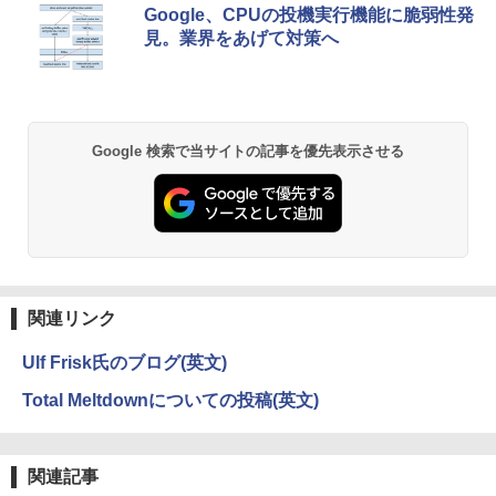
by Amazon 天然水 ラベルレス 500ml ×24本
薬屋のひとりごと 17巻 (デジタル版ビッグガ
第10世代 以降 メモリ 8GB SSD 256GB
DMI スピーカー内蔵 ディスプレイ モニ
Google、CPUの投機実行機能に脆弱性発
富士山の天然水 バナジウム含有 水 ミネラル
ンガンコミックス)
｜富士通 LIFEBOOK A5510｜中古 ノー
ター
見。業界をあげて対策へ
ウォーター ペットボトル 静岡県産 500ミリリ
トパソコン オフィス付き 中古PC ノート
【中古】Aランク Dell OptiPlex 5090SF
5
ットル (Smart Basic)
￥770
PC｜テンキー WEBカメラ 内蔵 Bluetoo
F 第11世代 i7 11700 メモリ16GB NVMe
￥12,900
th 15.6インチ 初期設定済み
512GB DVDS Win11
￥1,380
￥34,800
￥69,800
異世界居酒屋「のぶ」(22) (角川コミックス・
Google 検索で当サイトの記事を優先表示させる
エース)
【Amazon.co.jp限定】 い・ろ・は・す 2L P
ET ラベルレス ×8本
￥832
￥1,112
ONE PIECE モノクロ版 115 (ジャンプコミッ
クスDIGITAL)
by Amazon 天然水ラベルレス 2L×9本
関連リンク
￥594
￥1,117
Ulf Frisk氏のブログ(英文)
Total Meltdownについての投稿(英文)
HUNTER×HUNTER モノクロ版 39 (ジャンプ
コミックスDIGITAL)
by Amazon 炭酸水 ラベルレス 500ml ×24本
強炭酸水 ペットボトル 500ミリリットル (Sm
関連記事
art Basic)
￥572