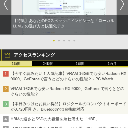
【特集】あなたのPCスペックにドンピシャな「ローカル
LLM」の選び方と快適化テク
●
●
●
●
●
アクセスランキング
1時間
24時間
1週間
1カ月
【今すぐ読みたい！人気記事】VRAM 16GBでも安いRadeon RX
9000、GeForceで言うとどのぐらいの性能？ - PC Watch
VRAM 16GBでも安いRadeon RX 9000、GeForceで言うとどの
ぐらいの性能？
【本日みつけたお買い得品】ロジクールのコンパクトキーボード
が3,720円引き。Bluetoothで3台接続対応
HBMの速さとSSDの大容量を兼ね備えた「HBF」