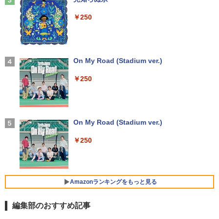
￥17,800
￥21,417
￥250
【エントリーで最大全額ポイント還元｜
3
Anker Soundcore Liberty 5 ディープブルー
8/11まで】 ASUS｜エイスース PCモニ
月次セール 【中古】Bランク HP ProBoo
ター Eye Care ブラック VP227HF [21.4
3
￥14,990
k 430G8 第11世代 i5 1135G7 メモリ16G
【ポイント10倍 期間限定】HP ProOne 6
5型 /フルHD(1920×1080) /ワイド /100H
3
ゼンリン電子住宅地図 デジタウン 大阪府
4
B NVMe256GB Win11
00 G6 All-in-One｜第10世代Core i5-105
z]
大阪市生野区 202509 271160Z0W
00T｜16GBメモリ｜512GB SSD｜21.5
On My Road (Stadium ver.)
型FHD液晶｜Windows 11 Pro｜Webカ
￥27,800
￥10,980
￥21,780
メラ内蔵｜WPS Office付属｜省スペース
￥250
一体型PC All-In-ONE「整備済み中古
【2026年アップグレード版】AOKIMI ワイヤ
品」
レスイヤホン bluetooth イヤホン V12 小型
軽量 ブルートゥースHi-Fi 最大36時間再生 ぶ
新品ノートパソコン VETESA Windows1
IODATA モニター 27インチ CF271EDW
4
4
るーとゅーす コードレス ENCノイズキャン
￥49,800
1 Office 2024付き インテルCeleron 第1
ADSパネル フルHD HDMI Type-C 中古
施設基準パーフェクトブック 2026年度
5
セリング 自動ペアリング Type-C充電 マイク
3世代～第14世代 メモリ8GB/16GB SSD
ディスプレ
On My Road (Stadium ver.)
版 [ 一般社団法人日本施設基準管理士協
付き 防水 タッチ式音量調整 スポーツ/通勤/通
256GB/512B 14型 14インチ FHD 1920x
会 ]
学/WEB会議(ホワイト)
1080 Webカメラ 日本語キーボード搭載
￥12,100
￥250
薄型 軽量 初心者 学生 ビジネス 初期設定
【本日限定10％OFF】N150/3500Uより
4
￥22,000
￥1,964
済み 新モデル ホワイト ピンク シルバー
コスパ最強【楽天1位連続受賞】NIPOGI
mini pc AMD Ryzen 4300U 動作より安
定 4C/4T 最大3.7GHz Win11 Pro 16GB+
￥29,980
[5%OFFクーポン 10日朝まで]【公式限
5
512GB SSD ミニパソコン USB3.2×6 3画
Amazonランキングをもっと見る
Xiaomi シャオミ REDMI Buds 8 Lite ワイヤ
定】 液晶ディスプレイ 23.8インチ ワイ
面 4K 高速2.4G/5GWi-Fi BT4.2
レスイヤホン Bluetooth 5.4 ノイズキャンセ
ド 【付属ケーブル限定モデル(HDMI)】
リング ANC 36時間再生
全2色 フルHD 白色LEDバックライト 広
編集部のおすすめ記事
￥55,800
MS Office 2024 H&B 搭載｜中古ノート
視野角 PTFWLD-24W PTFBLD-24W プ
5
パソコン Windows11 Office付｜Core i5
リンストン 23.8型 FHD 液晶モニター H
￥3,480