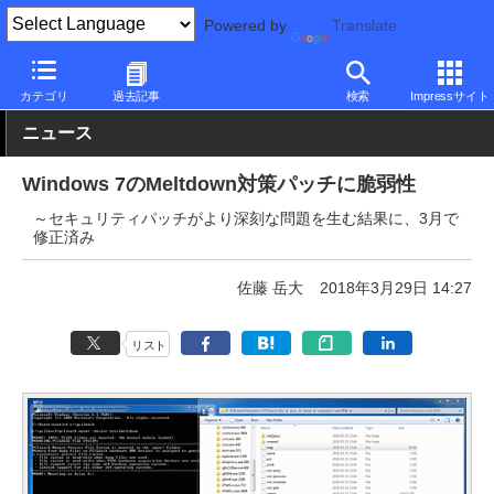
Powered by
Translate
PC Watch
ソフトウェア/アプリ
Windows
不具合
カテゴリ
過去記事
検索
Impressサイト
ニュース
Windows 7のMeltdown対策パッチに脆弱性
～セキュリティパッチがより深刻な問題を生む結果に、3月で
修正済み
佐藤 岳大
2018年3月29日 14:27
リスト