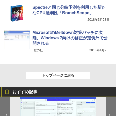
￥1,625
Spectreと同じ分岐予測を利用した新た
なCPU脆弱性「BranchScope」
スーパーの裏でヤニ吸うふたり 9巻 (デジタル
2018年3月28日
版ビッグガンガンコミックス)
【Amazon.co.jp限定】 伊藤園 磨かれて、澄
みきった日本の水 2L 8本 ラベルレス [ ケース
] [ 水 ] [ ペットボトル ] [ 箱買い ] [ ストック
￥810
MicrosoftのMeltdown対策パッチに欠
] [ 水分補給 ]
陥、Windows 7向けの修正が定例外で公
開される
￥998
窓の杜
2018年4月2日
トップページに戻る
おすすめ記事