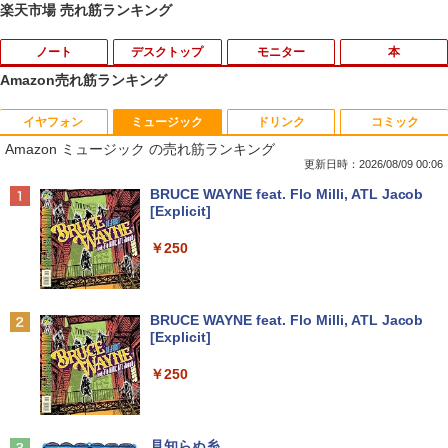
楽天市場 売れ筋ランキング
ノート
デスクトップ
モニター
本
Amazon売れ筋ランキング
イヤフォン
ミュージック
ドリンク
コミック
【中古】Apple アップル 純正 Magic Tra
【マラソン限定30%OFF】中古 HP ProD
HP フレームレス モニター 23.8インチ P
杖と剣のウィストリア（16） 【電子書
1
1
1
1
Amazon ミュージック の売れ筋ランキング
ckpad2 MJ2R2J/A マジック トラックパ
esk 400 G5 DM 6GE69AV Core i3 9100
24v G4 IPSパネル フルHD HDMI VGA 中
籍】[ 大森藤ノ ]
ッド2 タッチパッド A1535 バッテリー内
T 第9世代CPU メモリ8GB SSD128GB
古モニター
更新日時：2026/08/09 00:06
蔵 ワイヤレス Bluetooth OS X 10.11以
Windows11Home 1年保証 Bランク デス
￥594
Anker Soundcore P42i (Bluetooth 6.1)【完
BRUCE WAYNE feat. Flo Milli, ATL Jacob
降 中古
クトップパソコン【CA】 中古デスクト
￥7,700
全ワイヤレスイヤホン/ウルトラノイズキャン
[Explicit]
ップPC 中古デスクトップパソコン 中古
セリング 3.5 / マルチポイント接続 / 最大40時
パソコン 中古PC HPパソコン パソコンデ
￥11,980
間再生 / コンパクト形状/持ち運びに便利 / IP5
￥250
スクトップ
5 防塵防水位規格/PSE技術基準適合】パープ
天は赤い河のほとり 全28巻完結セット
【15%OFFクーポン】KOORUI モニター
2
2
ル
￥16,800
【中古】
24インチ 22インチ 27インチ 100Hz 120
中古パソコン | Panasonic | Let's note
Hz 液晶モニター VA/ IPSパネル ゲーミン
2
￥9,990
BRUCE WAYNE feat. Flo Milli, ATL Jacob
CF-SZ6RDQVS | Windows11 | ノートP
グモニター サブモニター FHD WQHD ブ
￥19,500
[Explicit]
C | 一年保証 | 第7世代 | Core i5 7300U
ルーライト軽減 フリッカーフリー HDMI
2.6(〜最大3.5)GHz | MEM:8GB | SSD:25
中古パソコン 一体型 JDL（日本デジタル
ps5/switch対応 フレームレス 風シリー
2
Anker Soundcore P31i ピンク
￥250
6GB(M.2 SATA) | DVDマルチ | 無線LAN:
研究所） BA6(Benny A6) Windows11 C
ズ
あり | WUXGA | Webカメラ内蔵 | Win11
eleron 3965U 2.2GHz メモリ8GB 500G
[新品][シャンフロ]シャングリラ・フロン
3
￥5,990
Pro64Bit | ACアダプター付属
B SSD128GB 23.8インチ Office付き 無
￥10,980
ティア (1-27巻 最新刊) + オリジナル収納
線LAN 3ヶ月保証 wd2702 中古
BOX付 全巻セット
見知らぬ糸
￥17,980