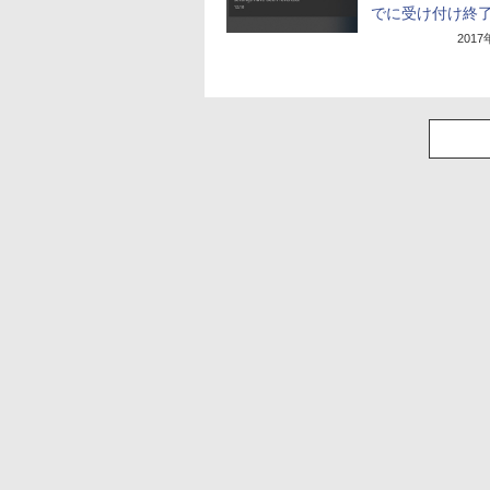
でに受け付け終
201