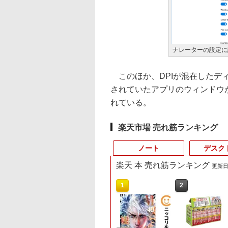
ナレーターの設定に
このほか、DPIが混在したデ
されていたアプリのウィンドウ
れている。
楽天市場 売れ筋ランキング
ノート
デスク
楽天 本 売れ筋ランキング
更新日時
10
10
10
10
1
1
1
1
2
2
2
2