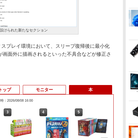
設けられた新たなセクション
ィスプレイ環境において、スリープ復帰後に最小化
が画面外に描画されるといった不具合などが修正さ
トップ
モニター
本
：2026/08/08 16:00
3
3
3
3
4
4
4
4
5
5
5
5
6
6
6
6