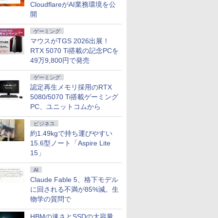
CloudflareがAI業務環境を公
開
ーポン＆
nkCenter
コスパ抜
ICE 全巻
液晶ディスプレイ 23イ
FUJITSU 富士通
卓上 羽生結弦（2027年
超得2,000円OFF&P2
モニター 21.5インチ 黒
【大特価】中古
女の園の星 5 特装版
送料無料 2019年モデ
楽天1位★マラソン限定
充実機能 ノートパソコ
▼【限定クーポン付
キングダム BOXセット
美品 12.
【中古ゲー
液晶モニター
【 限定生
ゲーミング
古 パソコ
l【第10世代
モニター
巻) （少年
ンチ ディスプレイ フ
LIFEBOOK U9310X/D
1月始まりカレンダー）
倍｜楽天1位｜最大180
白 100Hz ゲーミングモ
Panasonic Let's note
（FCswing） [ 和山や
ル DELL OPTIPLEX
P2倍【クーポン利用で
ン 中古 第七世代/八世
き！】OEM Key保証
2 馬陽防衛戦・山陽攻
Panasonic
構成が選択
Dell ディ
】YUZURU
マウスがTGS 2026出展！
トパソコン
00/メモリ
フルHD
コミック
ィリップス 液晶モニタ
第10世代 Core i5 メモ
日保証｜Core i5 第8世
ニター【1ms応答
CF-LV1 CF-
ま ]
3080 Micro 単体 超小
実質10,999円】モバイ
代Core i5 アウトレッ
ミニPC【Intel i5
略戦 （ヤングジャンプ
CF-SV1R
Ryzen7 R
24 純正モ
結弦カレン
￥3,410
テンキー
GB(M.2NVMe)+HDD500GB/Win11Pro-
非光沢IPS
孝雄 ]
ー パソコンモニター
リ8GB SSD256GB
代｜富士通 中古デスク
RTX 5070 Ti搭載の記念PCを
2mmベゼルレス】pc
LV1UDLAS Core i5
型デスク Windows11
ルモニター 15.6インチ
ト 最大メモリ32GB 新
12500H
コミックス） [ 原 泰久
ルHD対応/
新品ケース
対応 リフ
版 [ 能登 直
￥11,480
￥33,000
￥29,800
￥12,399
￥34,800
￥2,178
￥37,800
￥13,999
￥17,800
￥85,800
￥9,295
￥36,990
￥85,980
￥13,999
￥5,170
 在宅ワー
-RW】中古、
-C対応
ゲーミングモニター
13.3型 13.3インチ Wi-
トップパソコン
モニター 1920*1080
1145G7 第11世代CPU
64bit HDMI Core i5
モバイルディスプレイ
品SSD2TB 大画面15.6
24GB+512GB/1TB】
]
Windows
新品クーラ
ト 100Hz 
49万9,800円で発売
実 日本人
沖縄、離島
薄型軽量 約
PCモニター 23.8
Fi6 LTE SIMフリー
Windows11 office付
FHD パソコン モニタ
メモリ16GB
10500T メモリー16GB
FHD 1920*1080 非光沢
型液晶 HDMI付き 中古
最大4.5GHz ミニPC
第11世代Cor
CPU・グ
DisplayP
ows11
対応 モニ
1920×1080 HDMI D-
Webカメラ Bluetooth
き｜メモリ8GB
ー VA非光沢 4000:1
SSD256GB 14インチ
高速SSD500GB 中古
A+スクリーン IPS液晶
パソコン オフィス付き
Windows11Pro 3画面
1145G7/ 
GeForce 
ター 液晶
ゲーミング
aPro
 サブデ
Sub ブラック スピー
タッチパネル
SSD256GB
HDMI 角度調整 VESA
フルHD Windows11
デスクトップパソコン
パネル 薄型 軽量
MicrosoftOffice2024
出力 2.5GbpsLAN
NVMe式25
SUPER / T
ー 液晶デ
認定再生メモリ採用のRTX
i5 8GB
テレワーク
カー：なし
Windows11 WPS
HDD500GB｜ デスク
Freesync スピーカー
Home 1年保証 Bラン
中古 パソコン【30日保
USBType-C miniHDMI
可 Windows11 中古ノ
WiFi6 HDMI 省エネ 小
カメラ 無線W
/ RTX3060
フルHD IP
5080/5070 Ti搭載ゲーミング
中古パソコ
RFECT
24E2N2100/11
Office付き オフィス 中
トップ Microsoft
内蔵 kksmart 最強配送
ク ノートパソコン
証】180683
カバースタンド付き
ートパソコン 返品OK/
型パソコン オフィス
カバリ/ Of
Windows
E2425HM
PC、ユニットコムから
ソコン
古パソコン ノートパソ
office 第8世代｜セッ
HG-215
【CA】 レッツノート
PS4/PS5/Switch/PC/Mac
長期保証
ゲーミングpc Ryzen
Win11【
すめ ハイ
パソコンモ
コン ノートPC タブレ
ト購入可能｜デスクト
ノートpc 中古ノートパ
など対応 Ingnok yn02b
みにpc minipc office
ソコン 中
Zen3
ビジネス
ット 90日保証【中古】
ップ 中古｜中古PC｜
ソコン 中古PC win11
静音 LPDDR5
中古PC】
中古デスクトップ
約1.49kgで持ち運びやすい
14インチノートパソコ
5500MT/s
あす楽対応
ン中古
15.6型ノート「Aspire Lite
15」
AI
Claude Fable 5、格下モデル
に回される不満が85%減。生
物学の質問で
HBMの速さとSSDの大容量