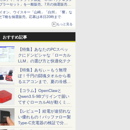
ブラーセット」を一般販売。7月の抽選販売の
当選無効分
イオン、ウイスキー「山崎」「白州」「響」な
ど7種を抽選販売。応募は本日20時まで
もっと見る
おすすめ記事
【特集】あなたのPCスペッ
クにドンピシャな「ローカル
LLM」の選び方と快適化テク
【特集】あぢぃ～もう無理
ぽ！千円の闘魂タオルから着
るエアコンまで、夏の冷感グ
ッズ一挙紹介
【コラム】OpenClawと
Qwen3.5-9Bプリインで届い
てすぐローカルAIが動くミニ
PC「SER9 Pro」
【レビュー】給電が途切れな
い優れもの！バッファロー製
Type-C充電器の検証で分か
ったこと