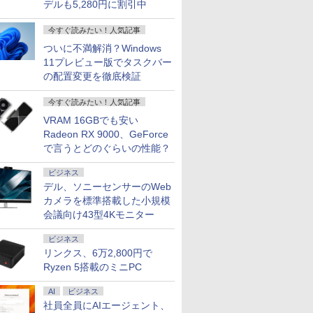
デルも5,280円に割引中
今すぐ読みたい！人気記事
ついに不満解消？Windows
11プレビュー版でタスクバー
の配置変更を徹底検証
今すぐ読みたい！人気記事
VRAM 16GBでも安い
Radeon RX 9000、GeForce
で言うとどのぐらいの性能？
ビジネス
デル、ソニーセンサーのWeb
カメラを標準搭載した小規模
会議向け43型4Kモニター
ビジネス
リンクス、6万2,800円で
7
7
7
7
8
8
8
8
9
9
9
9
10
10
10
10
Ryzen 5搭載のミニPC
AI
ビジネス
社員全員にAIエージェント、