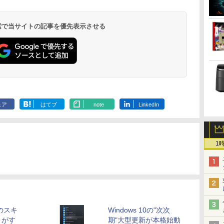
Liberty 5 ミッドナイ
(Stadium ver.)
ラベルレス 2L×9本
版 115 (ジャンプコミ
ード版】AOKIMI ワ
(Stadium ver.)
ラベルレス 500ml
モノクロ版 39 (ジャ
REDMI Buds 8 Lite ワ
麦茶 from 爽健美茶 ラ
うふたり 9巻 (デジタル
￥250
トブラック
ックスDIGITAL)
イヤレスイヤホン
×24本 強炭酸水 ペッ
ンプコミックス
イヤレスイヤホン
ベルレス
版ビッグガンガンコミ
￥250
￥1,117
￥250
bluetooth イヤホン
トボトル 500ミリリ
DIGITAL)
Bluetooth 5.4 ノイズ
650mlPET×24本
ックス)
￥14,990
￥594
￥1,964
￥1,625
￥572
￥3,480
￥2,009
￥810
 検索で当サイトの記事を優先表示させる
V12 小型軽量 ブルー
ットル (Smart
キャンセリング ANC
トゥースHi-Fi 最大
Basic)
36時間再生
36時間再生 ぶるーと
ゅーす コードレス
ENCノイズキャンセ
リング 自動ペアリン
グ Type-C充電 マイ
ク付き 防水 タッチ式
音量調整 スポーツ/通
勤/通学/WEB会議(ホ
ェア
はてブ
note
LinkedIn
ワイト)
1
へのスキ
Windows 10の"次次
トがす
期"大型更新が本格始動