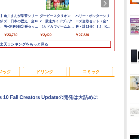
0
保
料】
NEC LAVIE ラビィ 整
Windows11 中古パソ
IODATA 液晶モニター
角川まんが学習シリー
＼11日まで限定価格／
【中古】Dospara◆デ
NEC AS223WM 液晶モ
ダービースタリオン
【★最大100%ポイン
hp Z420 Workstation
アースドリームス 厳選
ハリー・ポッターシリ
【週末限定ク
LENOVO Thi
【選べる2色 
ANGEL VO
ノ
L
が
備済 NS150N / 100N
コン EPSON エプソン
LCD-MF224EDW 21.5
ズ 日本の歴史 全16
【楽天1位】ノートパ
スクトップPC/Core
ニター 21.5インチワイ
2 最速ガイドブック
ト】【Office 2024 H&B
Xeon E5-1660 3.3GHz
おまかせモニター 21.5
ーズ全巻セット（全7
P5倍！】 中
M90s Smal
群】モバイル
セット(1-40
ー
 液
別
CPU 高速 SSD 第8世代
Endeavor ST20E
インチワイド ホワイト
巻+別巻5冊定番セット
ソコン 新品 福袋 6点セ
i5/16GB/2019年/HB//
ド 白 ホワイト
（カドカワゲームムッ
付き】Panasonic Let's
16GB
型〜27型ワイド
巻・計11冊） [ J．K．
ン 中古 ノー
Core i5-105
15.6インチ 
チャンピオン
量
トッ
GA
巻
白 Windows11 対応 国
Celeron N3160 メモリ
LCD LEDバックライト
[ 山本 博文 ]
ット Intel Pentium
【パソコン】
1920×1080 （フル
ク） [ KADOKAWA
note CF-SV/第10世代
128GB(SSD)+500GB(HDD)
【HDMI対応 / FULL
ローリング ]
Office付き 
8GB/SSD256
100%sRGB 
ス） [ 古谷野
￥29,999
￥17,600
￥4,600
￥23,760
￥30,800
￥22,660
￥5,200
￥2,420
￥30,800
￥24,000
￥6,470
￥27,830
￥34,999
￥33,500
￥8,999
￥35,200
内メーカー 薄型メモリ
8GB HDD500GB 18.5
フルHD（1920x1080）
GOLD 6500Y メモリ
HD）TN 白色LEDバッ
Game Linkage ]
Core i5/メモリ:8GB
Quadro K600 DVD+-
HD解像度】 大手メー
DVD 初心者
64bit/DVD
パネル Type
8GB WEBカメラ テン
インチ ディスプレイ
16:9 ADSカラーパネル
12GB SSD256GB
クライト ミニ D-sub
16GB/M.2
RW Windows7 Pro
カー液晶 (Dell/HP/NEC
ク サポート充
送料無料 ※
miniHDMI 
楽天ランキングをもっと見る
キー DVD書込 OFFICE
マウス キーボード
非光沢 ノングレア
Windows11 WPS
VGA HDMI ディスプレ
SSD:256GB/512GB/1TB/12.1
64bit 難有 【中古】
等) テレワーク デュア
サポート Wind
を除く
650g VESA
付き ブルートゥース
WPS Office付き オフ
HDMI VGA DVI VESA
Office付き 初期設定済
イ PS4 switch 対応 ス
型/WUXGA/WEBカメ
【20260325】
ルモニター Switch
Pro NEC Vers
ター 持ち運び
パ
設定済み 無線LAN 大
ィス デスクトップ 90
準拠 ディスプレイ PS4
み 15.6インチ フルHD
イッチ 【中古】
ラ/HDMI/Wi-
PS4 PS5対応 【整備済
VKM16 Core 
ィスプレイ 
画面 15.6 ノートPC ラ
日保証 【中古】
switch 対応 スイッチ
ノートPC 初心者 学生
Fi/Bluetooth/中古PC 中
み中古品】
15.6インチ 
在宅勤務 UPE
ビ 中古 ノートパソコ
【中古】
在宅ワーク テンキー
古ノートパソコン
ン ノートパ
ジック
ドリンク
コミック
無
ン 送料込
Wi-Fi Bluetooth HDMI
Windows11 Win11正式
日本語キーボード 安い
対応
s 10 Fall Creators Updateの開発は大詰めに
.
Anker Soundcore
On My Road
by Amazon 天然水
ONE PIECE モノクロ
【2026年アップグレ
On My Road
by Amazon 炭酸水
HUNTER×HUNTER
Xiaomi シャオミ
BUGS LIFE
コカ・コーラ やかんの
スーパーの裏でヤニ吸