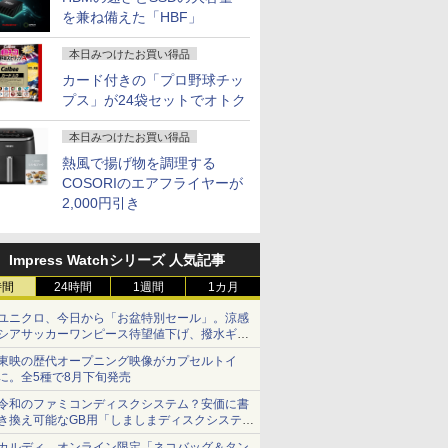
を兼ね備えた「HBF」
本日みつけたお買い得品
カード付きの「プロ野球チッ
プス」が24袋セットでオトク
本日みつけたお買い得品
熱風で揚げ物を調理する
COSORIのエアフライヤーが
2,000円引き
Impress Watchシリーズ 人気記事
時間
24時間
1週間
1カ月
ユニクロ、今日から「お盆特別セール」。涼感
シアサッカーワンピース待望値下げ、撥水ギア
ショーツは1990円に
東映の歴代オープニング映像がカプセルトイ
に。全5種で8月下旬発売
令和のファミコンディスクシステム？安価に書
き換え可能なGB用「しましまディスクシステ
ム」
カルディ、オンライン限定「ネコバッグ＆タン