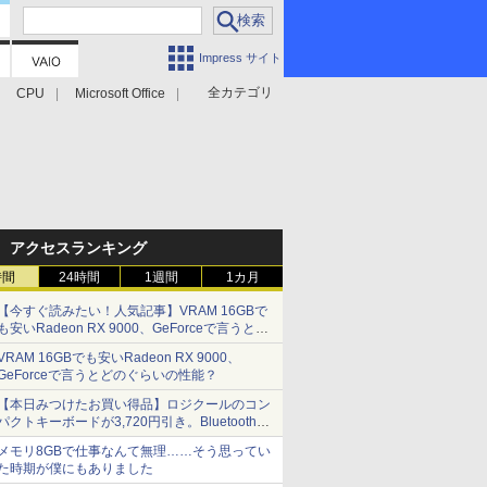
Impress サイト
全カテゴリ
CPU
Microsoft Office
アクセスランキング
時間
24時間
1週間
1カ月
【今すぐ読みたい！人気記事】VRAM 16GBで
も安いRadeon RX 9000、GeForceで言うとど
のぐらいの性能？ - PC Watch
VRAM 16GBでも安いRadeon RX 9000、
GeForceで言うとどのぐらいの性能？
【本日みつけたお買い得品】ロジクールのコン
パクトキーボードが3,720円引き。Bluetoothで3
台接続対応
メモリ8GBで仕事なんて無理……そう思ってい
た時期が僕にもありました