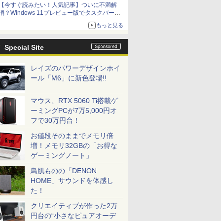
【今すぐ読みたい！人気記事】ついに不満解
消？Windows 11プレビュー版でタスクバーの
配置変更を徹底検証 - PC Watch
もっと見る
Special Site
レイズのパワーデザインホイ
ール「M6」に新色登場!!
マウス、RTX 5060 Ti搭載ゲ
ーミングPCが7万5,000円オ
フで30万円台！
お値段そのままでメモリ倍
増！メモリ32GBの「お得な
ゲーミングノート」
鳥肌ものの「DENON
HOME」サウンドを体感し
た！
クリエイティブが作った2万
円台の“小さなピュアオーデ