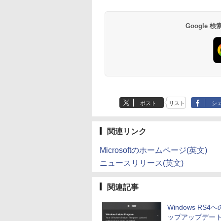
P40i オフホワイト
Flo Milli, ATL Jacob
ラベルレス 500ml
巻 (デジタル版ビッグ
P31i ブラック
Flo Milli, ATL Jacob
定】 い・ろ・は・す
ぶ」(22) (角川コミッ
[Explicit]
×24本 富士山の天然
ガンガンコミックス)
[Explicit]
2L PET ラベルレス
クス・エース)
￥7,990
￥5,990
水 バナジウム含有 水
×8本
￥250
￥1,380
￥770
￥250
￥1,112
￥832
Google
ミネラルウォーター
ペットボトル 静岡県
産 500ミリリットル
(Smart Basic)
ポスト
リスト
シ
関連リンク
Microsoftのホームページ(英文)
ニュースリリース(英文)
関連記事
Windows RS4
ップアップデー