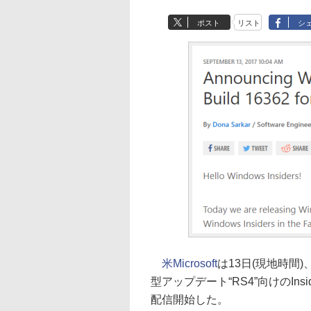
ポスト
リスト
シ
米Microsoft
は13日(現地時間)、
型アップデート“RS4”向けのInsider
配信開始した。