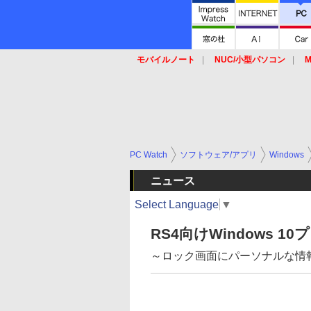
モバイルノート
NUC/小型パソコン
M
SSD
キーボード
マウス
PC Watch
ソフトウェア/アプリ
Windows
ニュース
Select Language
▼
RS4向けWindows 10
～ロック画面にパーソナルな情