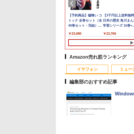
1位★マラソン限定
機能 ノートパソコ
限定クーポン付
グダム BOXセット
美品 12.1インチ
【中古ゲーミングPC】
液晶モニター 23.8型
【 限定生産・特典つき
バッファロー HD-
【★最大100%ポイン
HP ProDisplay P19A
【予約商品】嘘喰い コ
本日10倍！高性能第1
【中古】純正ATI
【中古良品】【安心
【3千円以上送料無
倍【クーポン利用で
中古 第七世代/八世
】OEM Key保証
馬陽防衛戦・山陽攻
Panasonic Let's note
構成が選択できる！
Dell ディスプレイ Pro
】YUZURU2027 羽生
LE4U3-BB
ト】おまかせ 中古パソ
19インチ スクエア ブ
ミック 全巻セット（全
世代Core i7-10610U
Apple Radeon HD
証】PHILIPS 223V5
日本の歴史 角川まん
0,999円】モバイ
ore i5 アウトレッ
C【Intel i5
 （ヤングジャンプ
CF-SV1RD WUXGA フ
Ryzen7 Ryzen5 BTO
24 純正モニター VESA
結弦カレンダー壁掛け
USB3.2(Gen.1)対応外
コン Windows XP
ラック LED液晶モニタ
49巻セット・完結）迫
ートパソコン 中古
5770 1GB ビデオカ
21.5 インチフル HD
学習シリーズ 16巻+
ター 15.6インチ
最大メモリ32GB 新
00H
ックス） [ 原 泰久
ルHD対応/
新品ケース 新品SSD
対応 リフレッシュレー
版 [ 能登 直 ]
付けHDD 4TB ブラッ
Celeron or Core2 メモ
ー 薄型 ノングレア 液
稔雄 「透明カバー付」
Dynabook G83 超軽
ド Mac Pro デスク
晶モニター HDMI V
巻5冊定番セット 21
999
,800
,800
295
￥36,990
￥85,980
￥13,999
￥5,170
￥21,250
￥9,980
￥2,800
￥23,080
￥27,600
￥15,007
￥4,200
￥23,760
イルディスプレイ
SD2TB 大画面15.6
B+512GB/1TB】
Windows11/ 卓越性能
新品クーラー使用
ト 100Hz HDMI
ク
リ 4GB HDD 250GB
晶ディスプレイ
約779g メモリ最大
プ 102C0160200
入力 角度調整可能
セット／山本博文
1920*1080 非光沢
晶 HDMI付き 中古
4.5GHz ミニPC
第11世代Core i5-
CPU・グラボ選択可能
DisplayPort VGA モニ
DVDドライブ搭載 リフ
1280x1024 SXGA TN
16GB 新品SSD1TB
クリーン IPS液晶
コン オフィス付き
dows11Pro 3画面
1145G7/ 8GB/ 爆速
GeForce GTX 1660
ター 液晶 液晶モニタ
レッシュPC デスクト
パネル VGA/VESA準拠
13.3インチ HDMI搭載
ル 薄型 軽量
rosoftOffice2024
2.5GbpsLAN
NVMe式256GB-SSD/
SUPER / Ti / RTX3050
ー 液晶ディスプレイ
ップ 中古 安心保証 初
【中古】
WEBカメラ5GWIFI
ype-C miniHDMI
indows11 中古ノ
i6 HDMI 省エネ 小
カメラ 無線Wi-Fi6/ リ
/ RTX3060Ti
フルHD IPS デル
期設定不要
Bluetooth内蔵 中古
Amazon売れ筋ランキング
ースタンド付き
パソコン 返品OK/
ソコン オフィス
カバリ/ Office付き
Windows11 店長おす
E2425HM 23.8インチ
ソコン
PS5/Switch/PC/Mac
保証
ミングpc Ryzen
Win11【中古ノートパ
すめ ハイコスパ 綺麗
パソコンモニター 新品
MicrosoftOffice2024
イヤフォン
ミュー
応 Ingnok yn02b
c minipc office
ソコン 中古パソコン
Zen3
可 Windows11 送料
 LPDDR5
中古PC】税込送料無料
料 持ち運び便利
編集部のおすすめ記事
0MT/s
あす楽対応 即日発送
Window
Anker Soundcore
BRUCE WAYNE feat.
by Amazon 天然水
薬屋のひとりごと 17
Anker Soundcore
BRUCE WAYNE feat
【Amazon.co.jp限
異世界居酒屋「の