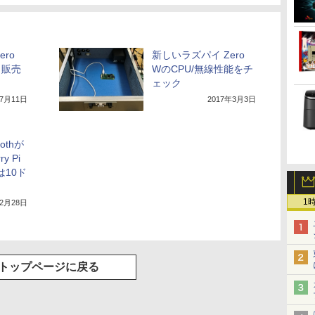
ero
新しいラズパイ Zero
。販売
WのCPU/無線性能をチ
ェック
年7月11日
2017年3月3日
othが
y Pi
は10ド
1
年2月28日
トップページに戻る