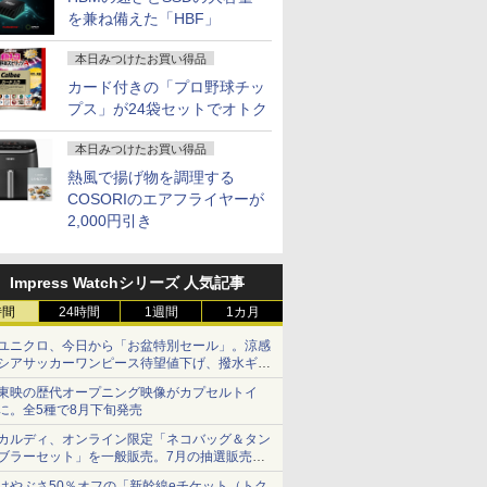
を兼ね備えた「HBF」
本日みつけたお買い得品
カード付きの「プロ野球チッ
プス」が24袋セットでオトク
本日みつけたお買い得品
熱風で揚げ物を調理する
COSORIのエアフライヤーが
2,000円引き
Impress Watchシリーズ 人気記事
時間
24時間
1週間
1カ月
ユニクロ、今日から「お盆特別セール」。涼感
シアサッカーワンピース待望値下げ、撥水ギア
ショーツは1990円に
東映の歴代オープニング映像がカプセルトイ
に。全5種で8月下旬発売
カルディ、オンライン限定「ネコバッグ＆タン
ブラーセット」を一般販売。7月の抽選販売の
当選無効分
はやぶさ50％オフの「新幹線eチケット（トク