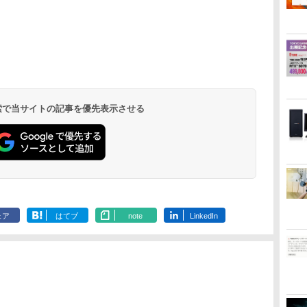
勤/通学/WEB会議(ホ
ワイト)
 検索で当サイトの記事を優先表示させる
ェア
はてブ
note
LinkedIn