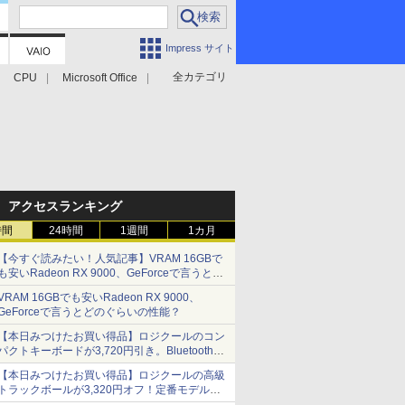
Impress サイト
全カテゴリ
CPU
Microsoft Office
アクセスランキング
時間
24時間
1週間
1カ月
【今すぐ読みたい！人気記事】VRAM 16GBで
も安いRadeon RX 9000、GeForceで言うとど
のぐらいの性能？ - PC Watch
VRAM 16GBでも安いRadeon RX 9000、
GeForceで言うとどのぐらいの性能？
【本日みつけたお買い得品】ロジクールのコン
パクトキーボードが3,720円引き。Bluetoothで3
台接続対応
【本日みつけたお買い得品】ロジクールの高級
トラックボールが3,320円オフ！定番モデルも
5,280円に割引中