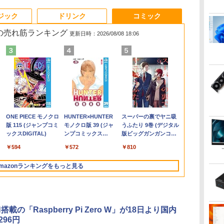
6
3
3
3
3
4
4
4
4
5
5
5
5
6
6
6
ジック
ドリンク
コミック
 の売れ筋ランキング
更新日時：2026/08/08 18:06
＼11日まで限定
ン
メ
ダ
 タ
Yoothi 互換品 液晶
【漫画全巻セット】
【期間限定P15倍+最大
HP ProOne 600 G6
【1,000円クーポン＋ポ
超得2,000円OFF&P2倍
Win11搭載 デスクトッ
【いたわりセット付
MS Office 2024 H&B
【週末限定999円
液晶ディスプレイ 23イ
【中古】
【新品・Offi
Yoothi 互換品
ちいかわ な
Windows11
ス】
 シ
れ
15.6インチ N156BGA-
【中古】NARUTO（ナ
10%OFFクーポン】
AIO 21.5インチ 第10世
イント最大31.5%還
｜レッツノート｜
プパソコン一体型デス
き】1年をおいしくす
搭載｜中古ノートパソ
OFF！】 最新マイクロ
ンチ ディスプレイ フ
HUNTER×HUNTER(ハ
初期設定済】2
チ B133HAK0
くてかわいい
初心者 ゲー
ワ
限
EB3 NT156WHM-N30
ルト） ＜1〜72巻完結
【3年保証】東芝
代 Core i5 メモリ
元！】PCモニター 液
Microsoft office 2019
クトップ新品 Office付
こやかに過ごす養生手
コン Windows11
ソフトオフィス2024付
ィリップス 液晶モニタ
ンターハンター)/漫画
デル ノート
チ搭載 対応 E
（ワイドKC）
9
フル
NT156WHM-N34
＞ 岸本斉史
TOSHIBA
16GB Nvme M.2 SSD
晶ディスプレイ 24イン
H&B付き｜中古ノート
き 24型フルHD液晶一
帳2027 （インプレス手
Office付｜Core i5 第8
き microsoft office付
ー パソコンモニター
全巻セット◆C≪1〜39
Windows11
ン FullHD 19
]
￥149,800
￥10,000
￥20,750
￥27,500
￥48,800
￥10,143
￥29,800
￥52,999
￥3,080
￥33,800
￥84,000
￥11,480
￥20,900
￥35,980
￥11,900
￥1,100
て
8世
NT156WHM-N35
DYNABOOK
512GB Office付き
チ VA FHD 1080P フル
パソコン Windows11
体型 デスクトップパソ
帳2027） [ 久保奈穂実
世代 以降 SSD 512GB
き 中古パソコン 中古
ゲーミングモニター
巻（既刊）≫【即納】
Intel Core i5/i
IPS LED LC
.
Anker Soundcore
On My Road
by Amazon 天然水
ONE PIECE モノクロ
【2026年アップグレ
On My Road
by Amazon 炭酸水
HUNTER×HUNTER
Xiaomi シャオミ
BUGS LIFE
【Amazon.co.jp限
スーパーの裏でヤニ吸
レ
ー
NT156WHM-N40
DYNABOOK B65/DN
Webカメラ WiFi Type-
HD 非光沢ディスプレ
office付｜メモリ8GB
コン Core i7 3615MQ
]
メモリ 8GB｜DELL
デスクトップパソコン
PCモニター 23.8
【コンビニ受取/郵便局
型/15.6型 メ
機能付き液晶
Liberty 5 ミッドナイ
(Stadium ver.)
ラベルレス 2L×9本
版 115 (ジャンプコミ
ード版】AOKIMI ワ
(Stadium ver.)
ラベルレス 500ml
モノクロ版 39 (ジャ
REDMI Buds 8 Lite ワ
定】 伊藤園 磨かれ
うふたり 9巻 (デジタル
B/13.3
菱
ま
NT156WHM-N44
SSD256GB メモリ
C Windows11 一体型
イ
SSD256GB｜
メモリ16GB
Latitude 3500｜中古パ
最新オフィス 第10世代
1920×1080 HDMI D-
受取対応】
16GB/32GB
On-Cell 
￥250
トブラック
ックスDIGITAL)
イヤレスイヤホン
×24本 強炭酸水 ペッ
ンプコミックス
イヤレスイヤホン
て、澄みきった日本の
版ビッグガンガンコミ
A
子
/
BOE076E 対応 45%
8GB Core i5
中古パソコン
（100Hz/VGA/HDMI1.4
Panasonic Let's note
SSD512GB USB 3.0 無
ソコン 中古 ノートパ
国内メーカー 安心サポ
Sub ブラック スピーカ
1TB 日本語
ネル 修理交
￥250
￥1,117
￥250
bluetooth イヤホン
トボトル 500ミリリ
DIGITAL)
Bluetooth 5.4 ノイズ
水 2L 8本 ラベルレス [
ックス)
4K
液
NTSC 60Hz
Windows 11 Pro 中古
ブルーライト軽減 フリ
｜中古ノートパソコン
線搭載 初心者向け 初
ソコン 無線 15.6インチ
ート 高品質
ー：なし
フルHD 高性
ニット
￥14,990
￥594
￥1,964
￥1,625
￥572
￥3,480
￥998
￥810
V12 小型軽量 ブルー
ットル (Smart
キャンセリング ANC
ケース ] [ 水 ] [ ペット
 中
1920x1080 FullHD IPS
アウトレット 返品 送
ッカーレス VESA対応
軽量 薄型｜モバイル
期設定済み テレワーク
HD テンキー WEBカメ
Windows11 Pro NEC
24E2N2100/11
ワーク 在宅勤
トゥースHi-Fi 最大
Basic)
36時間再生
ボトル ] [ 箱買い ] [ ス
中古
LED LCD 液晶ディス
料無料 中古ノートパソ
Adaptive Sync対応
PC｜ノートパソコン
応援 在宅勤務
ラ Bluetooth HDMI タ
Mate MKH29B-9 Core
用 オンライン
mazonランキングをもっと見る
36時間再生 ぶるーと
トック ] [ 水分補給 ]
en
ブ
プレイ 修理交換用液晶
コン 中古パソコン ノ
4000:1コントラスト チ
B5サイズ｜パソコン｜
イプC｜Word Excel
i7 16GB 中古 パソコン
ジネス 大学生
ゅーす コードレス
料
パネル
ートパソコン ノート
ルト調節可 PCモニタ
中古パソコン｜中古PC
PowerPoint
デスクトップパソコン
向け 新生活 
ENCノイズキャンセ
U/N150
ノートPC OFFICE付き
ー KTC H24V27
リング 自動ペアリン
グ Type-C充電 マイ
搭載の「Raspberry Pi Zero W」が18日より国内
ク付き 防水 タッチ式
296円
音量調整 スポーツ/通