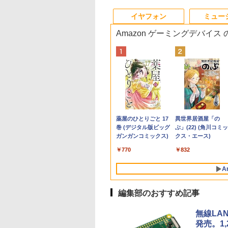
10
10
10
1
1
1
1
2
2
2
2
イヤフォン
ミュー
Amazon ゲーミングデバイス
0X メモリ16GB SSD500GB
式限定2年保証】
Office 2024 H&B
かわ なんか小さ
【5倍ポイント】
【最短翌日配送】ノー
ちいかわ なんか小さ
【★最大100%ポイン
中古パソコン | Dell |
引き出し付きモニター
MAZZEL 1st
【エントリーでポイ
【超特価】厳選大手
信じていた仲間達に
LTE対応 中古美品 /
 高性能 配信 動画編集 VTuber対応 eスポーツ
ー 21.5インチ フ
Microsoft
かわいいやつ
VisionOwl モバイルモ
トパソコン office付き
くてかわいいやつ
ト】【新生活応援・
OptiPlex 3070 SFF |
台(NM01 ミドルブラウ
photobook with
ト100％還元チャン
ーカー 液晶モニター
ンジョン奥地で殺さ
ッチ 10.5インチ
 高画質 100Hz VA
ace Pro 7 + (Plus)
） （ワイドKC） [
ニター 14インチ タッチ
新品 おすすめ FMV
（2） （ワイドKC） [
2026】【Office 2019
Windows11 | デスクト
ン) 【玄関先迄納品】
ZEAL [ MAZZEL ]
GMKtec G10 ミニ
ークレット 22-23型
かけたがギフト『無
Microsoft Surface
グレア 非光沢 ス
タイプカバーセッ
ノ ]
パネル 超薄型 自立型 収
Note A WA1-K3
ナガノ ]
H&B】富士通
ップ | 一年保証 | 第9世
ニトリ
PC【AMD Ryzen 5
イド フル
ガチャ』でレベル999
GO2 Model.1927 
600
,800
210
￥16,980
￥136,400
￥1,210
￥9,999
￥34,980
￥2,990
￥4,950
￥61,999
￥4,480
￥792
￥20,990
カー内蔵 3年保証
ore i5 第11世代
納ケース付 100％sRGB
【WEBオリジナルベー
MU937/Celeron 3865U/
代 | Core i5 9500
3500U DDR4 16GB
HD（1920x1080）
の仲間達を手に入れ
HD対応WUXGA/ 第
Anker Soundcore
BRUCE WAYNE feat.
by Amazon 天然水
薬屋のひとりごと 17
Anker Soundcore
BRUCE WAYNE feat
【Amazon.co.jp限
異世界居酒屋「の
スプレイ パソコン
リ 16GB ストレー
非光沢IPSパネル アスペ
スモデル】15.6型
メモ
3.0(〜最大4.4)GHz |
512GB/256GB/1T
HDMI指定可 ノング
元パーティーメンバ
代CoreM3-8100Y/
P40i オフホワイト
Flo Milli, ATL Jacob
ラベルレス 500ml
巻 (デジタル版ビッグ
P31i ブラック
Flo Milli, ATL Jacob
定】 い・ろ・は・す
ぶ」(22) (角川コミッ
ター PCモニター
SD 256GB｜2in1
クト比調整可能
Windows11 Home
リ:4GB/8GB/SSD:128GB/256GB/512GB/1T
MEM:8GB |
SSD】4C/8T 3.7GHz
ア EIZO IIYAMA 三
と世界に復讐＆『ざ
8GB/ 爆速NVMe
[Explicit]
×24本 富士山の天然
ガンガンコミックス)
[Explicit]
2L PET ラベルレス
クス・エース)
ハイビジョン 21イ
ノートパソコン
FHD1920*1200
Ryzen7 メモリ16GB
型/フル
SSD:512GB(新品) |
64GB 16T拡張
富士通 NEC IO-DAT
ぁ！』します！【電
128GB-SSD/ カメラ
￥7,990
￥5,990
水 バナジウム含有 水
×8本
 液晶モニター ア
dows11 Office付
PS4/XBOX/Switch/PC/Mac
SSD 512GB office 搭
HD/wifi/HDMI/USB3.0/
DVDマルチ | 無線LAN:
Windows11 Pro 8K/
Dell HP PHILIPS等 
書籍】
Wi-Fi6/ Office付き
￥250
￥1,380
￥770
￥250
￥1,112
￥832
ミネラルウォーター
オーヤマ DT-JF
ブレットPC サー
など対応 モバイルディ
載モデル
中古 ノートパソコン/モ
なし | Win11Pro64Bit |
3画面出力 LAN *2
晶ディスプレイ【中
Windows11/ Win11
ペットボトル 静岡県
安心延長保証対象
ス サーフェイス
スプレイ ポータブルモ
FMVWK3A75F_RK
バイルPC/Windows11
VGA追加モデル
WiFi5 Bluetooth5.0
古】
古ノートパソコン 
A
産 500ミリリットル
facePro7+ キーボ
ニター MD-14T
K1TK0004JP
Nucbox みにpc Ryz
パソコン 中古PC タ
(Smart Basic)
付属 WEBカメラ
5
レット 税込送料無
編集部のおすすめ記事
N95/N97/N100/4300
即日発送
より高性能
無線LAN
発売。1,