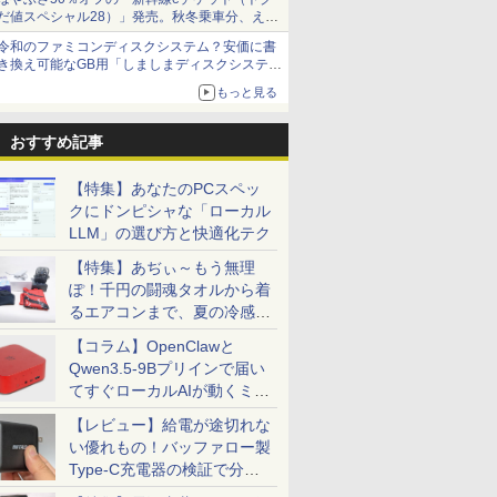
だ値スペシャル28）」発売。秋冬乗車分、えき
ねっと限定
令和のファミコンディスクシステム？安価に書
き換え可能なGB用「しましまディスクシステ
ム」
もっと見る
おすすめ記事
【特集】あなたのPCスペッ
クにドンピシャな「ローカル
LLM」の選び方と快適化テク
【特集】あぢぃ～もう無理
ぽ！千円の闘魂タオルから着
るエアコンまで、夏の冷感グ
ッズ一挙紹介
【コラム】OpenClawと
Qwen3.5-9Bプリインで届い
てすぐローカルAIが動くミニ
PC「SER9 Pro」
【レビュー】給電が途切れな
い優れもの！バッファロー製
Type-C充電器の検証で分か
ったこと