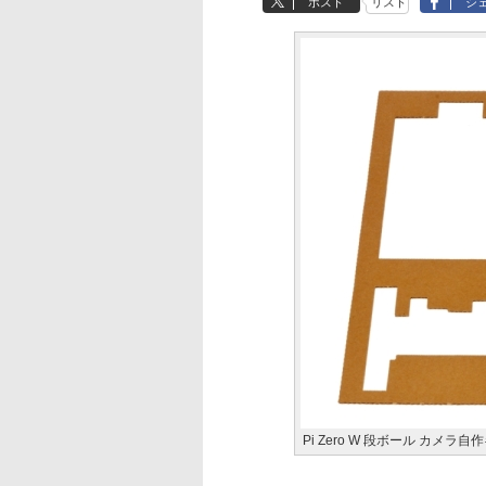
ポスト
リスト
シ
Pi Zero W 段ボール カメラ自