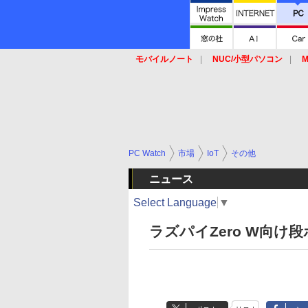
モバイルノート
NUC/小型パソコン
M
SSD
キーボード
マウス
PC Watch
市場
IoT
その他
ニュース
Select Language
▼
ラズパイZero W向