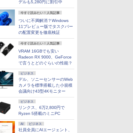
デルも5,280円に割引中
7
7
7
8
8
8
9
9
9
10
10
10
今すぐ読みたい！人気記事
ついに不満解消？Windows
11プレビュー版でタスクバー
の配置変更を徹底検証
今すぐ読みたい！人気記事
価格／ゲーミングPC 福袋 セット 新品 RTX5060 Ryzen7 5700X メモリ16GB SSD500GB
ce付き・
 13.3ン
んか小さ
【マラソンP5倍/10%オ
液晶モニター Dell Pro
タッチペンで音が聞け
I-O DATA（アイ・オ
アーティストのための
Dell Latitude 7320
【公式限定2年保証】
MS Office 2024 H&B
ちいかわ なんか小さ
【5倍ポイ
【最短翌日
ちいかわ 
 デスクトップPC WPS Office付き 1年保証 NVMe M.2 SSD 高性能 配信 動画編集 VTuber
VRAM 16GBでも安い
026年モ
2.3 タッ
やつ（1）
フクーポン】中古ノー
22モニター E2225HM
る！ はじめてずかん
ー・データ機器） △27
人体解剖学 ドローイン
13.3インチ 第11世代
モニター 21.5インチ フ
搭載｜Microsoft
くてかわいいやつ
VisionOw
トパソコン o
くてかわい
ミングパソコン デスクトップパソコン【当日出荷】
Radeon RX 9000、GeForce
パソコン
DP 40ピ
 [ ナガノ
トパソコン LTE対応
21.5型 フルHD リフレ
1000 英語つき はじめ
型ゲーミングモニタ
グ フォーム＆ポーズ [
Core i7 メモリ16GB
ルhd 高画質 100Hz VA
Surface Pro 7 + (Plus)
（5） （ワイドKC） [
ニター 14
新品 おすす
（2） （ワ
 第14世代
20x1080
Windows11 Pro Office
ッシュレート 100Hz
て図鑑1000 はじめての
ー GigaCrysta LCD-
Tom Fox ]
SSD 512GB Office付
ノングレア 非光沢 ス
純正タイプカバーセッ
ナガノ ]
パネル 超薄
Note A W
ナガノ ]
で言うとどのぐらいの性能？
￥39,800
￥12,100
￥5,478
￥15,488
￥5,500
￥66,000
￥11,600
￥69,800
￥1,210
￥16,980
￥136,400
￥1,210
7/i9 14
D タッチ
付き Panasonic Let's
VESA 対応 HDMI
ずかん こども 子ども 0
GD271SH/KS
き Webカメラ Wi-Fi 6
ピーカー内蔵 3年保証
ト｜Core i5 第11世代
納ケース付 1
【WEBオ
モリ
パネル
note CF-SV9 第10世代
DisplayPort VGA モニ
歳 1歳 2歳 3歳 4歳 小学
Type-C Windows11 中
ディスプレイ パソコン
メモリ 16GB ストレー
非光沢IPS
スモデル】1
ビジネス
 SSD最大
液晶タッチパ
Core i7 メモリ16GB 高
ター 液晶 液晶モニタ
館 タッチペン 図鑑 ず
古ノートパソコン
モニター PCモニター
ジ SSD 256GB｜2in1
クト比調整
Windows1
デル、ソニーセンサーのWeb
キーボード
換用液晶ユ
速
ー 液晶ディスプレイ
かん はじめて 英語 プ
フルハイビジョン 21イ
中古ノートパソコン
FHD1920*1
Ryzen7 
カメラを標準搭載した小規模
能PC テレ
SSD26GB/512GB/960GB
デル 21.5インチ パソ
レゼント クリスマス お
ンチ 液晶モニター ア
Windows11 Office付
PS4/XBOX/
SSD 512GB
会議向け43型4Kモニター
務 学習
12.1インチFHD Wi-Fi
コンモニター 新品
祝い 知育玩具 英語教育
イリスオーヤマ DT-JF
｜タブレットPC サー
など対応 
載モデル
授業 ビ
Bluetooth 送料無料 初
* 安心延長保証対象
フェス サーフェイス
スプレイ 
FMVWK3A
ビジネス
 初心者
期設定済み 保証付き
SurfacePro7+ キーボ
ニター MD-
K1TK0004
リンクス、6万2,800円で
仕事用
ード付属 WEBカメラ
Ryzen 5搭載のミニPC
AI
ビジネス
社員全員にAIエージェント、