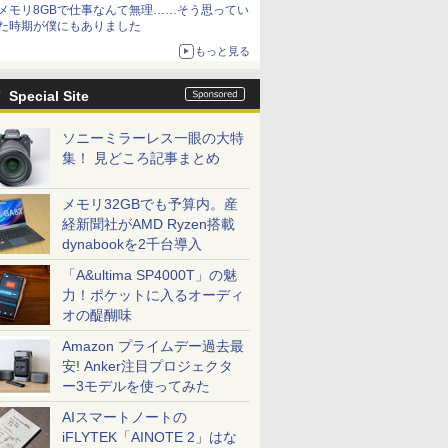
メモリ8GBで仕事なんて無理……そう思ってい
た時期が僕にもありました
もっと見る
Special Site
ソニーミラーレス一眼の大特
集！ 見どころ記事まとめ
メモリ32GBでも予算内。産
経新聞社がAMD Ryzen搭載
dynabookを2千台導入
「A&ultima SP4000T」の魅
力！ポケットに入るオーディ
オの醍醐味
Amazon プライムデー過去最
安! Anker注目プロジェクタ
ー3モデルを使ってみた
AIスマートノートの
iFLYTEK「AINOTE 2」はな