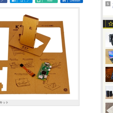
ェア
はてブ
note
LinkedIn
作キット