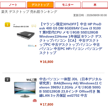
ノート
デスクトップ
モニター
本
楽天 デスクトップ 売れ筋ランキング
更新日時：2026/08/09 00:00
【中古】Apple アップル 純正 Magic Tra
【マラソン限定30%OFF】中古 HP ProD
1
1
ckpad2 MJ2R2J/A マジック トラックパ
esk 400 G5 DM 6GE69AV Core i3 9100
ッド2 タッチパッド A1535 バッテリー内
T 第9世代CPU メモリ8GB SSD128GB
蔵 ワイヤレス Bluetooth OS X 10.11以
Windows11Home 1年保証 Bランク デス
降 中古
クトップパソコン【CA】 中古デスクト
ップPC 中古デスクトップパソコン 中古
パソコン 中古PC HPパソコン パソコンデ
￥11,980
スクトップ
￥16,800
中古パソコン | Panasonic | Let's note
2
CF-SZ6RDQVS | Windows11 | ノートP
C | 一年保証 | 第7世代 | Core i5 7300U
2.6(〜最大3.5)GHz | MEM:8GB | SSD:25
中古パソコン 一体型 JDL（日本デジタル
2
6GB(M.2 SATA) | DVDマルチ | 無線LAN:
研究所） BA6(Benny A6) Windows11 C
あり | WUXGA | Webカメラ内蔵 | Win11
eleron 3965U 2.2GHz メモリ8GB 500G
Pro64Bit | ACアダプター付属
B SSD128GB 23.8インチ Office付き 無
線LAN 3ヶ月保証 wd2702 中古
￥17,980
￥17,800