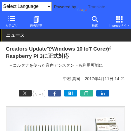
Powered by
Translate
PC Watch
市場
IoT
その他
カテゴリ
過去記事
検索
Impressサイト
ニュース
Creators UpdateでWindows 10 IoT Coreが
Raspberry Pi 3に正式対応
～コルタナを使った音声アシスタントも利用可能に
中村 真司
2017年4月11日 14:21
リスト