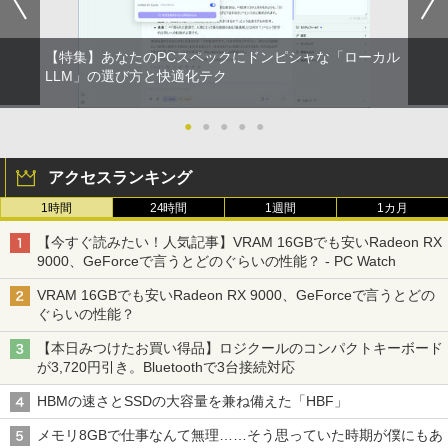
￥998
[5%OFFクーポン 10日朝まで]【公式限
5
Xiaomi シャオミ REDMI Buds 8 Lite ワイヤ
定】 液晶ディスプレイ 23.8インチ ワイ
レスイヤホン Bluetooth 5.4 ノイズキャンセ
ド 【付属ケーブル限定モデル(HDMI)】
【特集】あなたのPCスペックにドンピシャな「ローカル
リング ANC 36時間再生
全2色 フルHD 白色LEDバックライト 広
LLM」の選び方と快適化テク
視野角 PTFWLD-24W PTFBLD-24W プ
リンストン 23.8型 FHD 液晶モニター H
￥3,480
DMI スピーカー内蔵 ディスプレイ モニ
●
●
●
●
●
ター
￥12,900
アクセスランキング
1時間
24時間
1週間
1カ月
【今すぐ読みたい！人気記事】VRAM 16GBでも安いRadeon RX
9000、GeForceで言うとどのぐらいの性能？ - PC Watch
VRAM 16GBでも安いRadeon RX 9000、GeForceで言うとどの
ぐらいの性能？
【本日みつけたお買い得品】ロジクールのコンパクトキーボード
が3,720円引き。Bluetoothで3台接続対応
HBMの速さとSSDの大容量を兼ね備えた「HBF」
メモリ8GBで仕事なんて無理……そう思っていた時期が僕にもあ