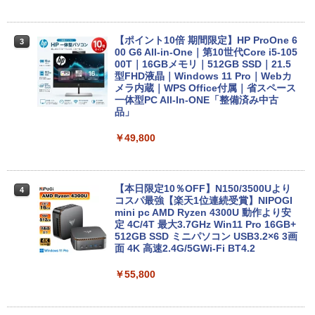
月次セール 【中古】Bランク HP ProBoo
3
k 430G8 第11世代 i5 1135G7 メモリ16G
【ポイント10倍 期間限定】HP ProOne 6
3
B NVMe256GB Win11
00 G6 All-in-One｜第10世代Core i5-105
00T｜16GBメモリ｜512GB SSD｜21.5
型FHD液晶｜Windows 11 Pro｜Webカ
￥27,800
メラ内蔵｜WPS Office付属｜省スペース
一体型PC All-In-ONE「整備済み中古
品」
新品ノートパソコン VETESA Windows1
4
￥49,800
1 Office 2024付き インテルCeleron 第1
3世代～第14世代 メモリ8GB/16GB SSD
256GB/512B 14型 14インチ FHD 1920x
1080 Webカメラ 日本語キーボード搭載
薄型 軽量 初心者 学生 ビジネス 初期設定
【本日限定10％OFF】N150/3500Uより
4
済み 新モデル ホワイト ピンク シルバー
コスパ最強【楽天1位連続受賞】NIPOGI
mini pc AMD Ryzen 4300U 動作より安
定 4C/4T 最大3.7GHz Win11 Pro 16GB+
￥29,980
512GB SSD ミニパソコン USB3.2×6 3画
面 4K 高速2.4G/5GWi-Fi BT4.2
￥55,800
MS Office 2024 H&B 搭載｜中古ノート
5
パソコン Windows11 Office付｜Core i5
第10世代 以降 メモリ 8GB SSD 256GB
｜富士通 LIFEBOOK A5510｜中古 ノー