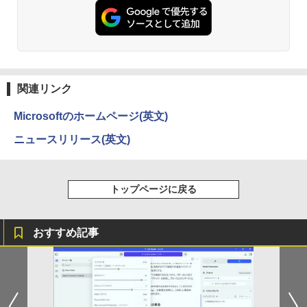
ET ラベルレス ×8本
ps5/switch対応 フレームレス 風シリー
Anker Soundcore P31i ピンク
￥250
￥832
ズ
￥1,112
[新品][シャンフロ]シャングリラ・フロン
3
￥5,990
￥10,980
ティア (1-27巻 最新刊) + オリジナル収納
BOX付 全巻セット
見知らぬ糸
ONE PIECE モノクロ版 115 (ジャンプコミッ
クスDIGITAL)
by Amazon 天然水ラベルレス 2L×9本
￥21,417
関連リンク
￥250
【エントリーで最大全額ポイント還元｜
3
Anker Soundcore Liberty 5 ディープブルー
￥594
￥1,117
8/11まで】 ASUS｜エイスース PCモニ
Microsoftのホームページ(英文)
ター Eye Care ブラック VP227HF [21.4
￥14,990
5型 /フルHD(1920×1080) /ワイド /100H
ゼンリン電子住宅地図 デジタウン 大阪府
4
ニュースリリース(英文)
z]
大阪市生野区 202509 271160Z0W
On My Road (Stadium ver.)
HUNTER×HUNTER モノクロ版 39 (ジャンプ
コミックスDIGITAL)
by Amazon 炭酸水 ラベルレス 500ml ×24本
￥10,980
￥21,780
強炭酸水 ペットボトル 500ミリリットル (Sm
￥250
トップページに戻る
art Basic)
【2026年アップグレード版】AOKIMI ワイヤ
￥572
レスイヤホン bluetooth イヤホン V12 小型
軽量 ブルートゥースHi-Fi 最大36時間再生 ぶ
￥1,625
IODATA モニター 27インチ CF271EDW
4
るーとゅーす コードレス ENCノイズキャン
ADSパネル フルHD HDMI Type-C 中古
施設基準パーフェクトブック 2026年度
おすすめ記事
5
セリング 自動ペアリング Type-C充電 マイク
ディスプレ
On My Road (Stadium ver.)
スーパーの裏でヤニ吸うふたり 9巻 (デジタル
版 [ 一般社団法人日本施設基準管理士協
付き 防水 タッチ式音量調整 スポーツ/通勤/通
版ビッグガンガンコミックス)
会 ]
【Amazon.co.jp限定】 伊藤園 磨かれて、澄
学/WEB会議(ホワイト)
￥12,100
みきった日本の水 2L 8本 ラベルレス [ ケース
￥250
] [ 水 ] [ ペットボトル ] [ 箱買い ] [ ストック
￥810
￥22,000
￥1,964
] [ 水分補給 ]