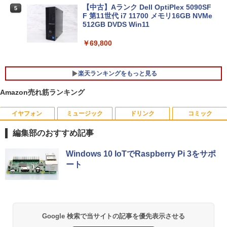
トパソコン オフィス付き 中古PC ノート
【中古】Aランク Dell OptiPlex 5090SF
5
PC｜テンキー WEBカメラ 内蔵 Bluetoo
F 第11世代 i7 11700 メモリ16GB NVMe
th 15.6インチ 初期設定済み
512GB DVDS Win11
￥34,800
￥69,800
楽天ランキングをもっと見る
Amazon売れ筋ランキング
イヤフォン
ミュージック
ドリンク
コミック
HP フレームレス モニター 23.8インチ P
杖と剣のウィストリア（16） 【電子書
1
1
24v G4 IPSパネル フルHD HDMI VGA 中
籍】[ 大森藤ノ ]
編集部のおすすめ記事
古モニター
￥594
Anker Soundcore P42i (Bluetooth 6.1)【完
BRUCE WAYNE feat. Flo Milli, ATL Jacob
by Amazon 天然水 ラベルレス 500ml ×24本
薬屋のひとりごと 17巻 (デジタル版ビッグガ
Windows 10 IoTでRaspberry Pi 3をサポ
￥7,700
全ワイヤレスイヤホン/ウルトラノイズキャン
[Explicit]
富士山の天然水 バナジウム含有 水 ミネラル
ンガンコミックス)
ート
セリング 3.5 / マルチポイント接続 / 最大40時
ウォーター ペットボトル 静岡県産 500ミリリ
間再生 / コンパクト形状/持ち運びに便利 / IP5
ットル (Smart Basic)
￥250
￥770
5 防塵防水位規格/PSE技術基準適合】パープ
天は赤い河のほとり 全28巻完結セット
【15%OFFクーポン】KOORUI モニター
2
2
ル
￥1,380
【中古】
24インチ 22インチ 27インチ 100Hz 120
Hz 液晶モニター VA/ IPSパネル ゲーミン
￥9,990
BRUCE WAYNE feat. Flo Milli, ATL Jacob
異世界居酒屋「のぶ」(22) (角川コミックス・
Google 検索で当サイトの記事を優先表示させる
グモニター サブモニター FHD WQHD ブ
￥19,500
[Explicit]
エース)
【Amazon.co.jp限定】 い・ろ・は・す 2L P
ルーライト軽減 フリッカーフリー HDMI