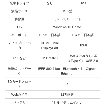
光学ドライブ
なし
DVD
液晶サイズ
15.6型
解像度
1,920×1,080ドット
OS
Windows 10 Home
キーボード
107キー日本語
104キー日本語
ディスプレイ出
HDMI、Mini
HDMI
力
DisplayPort
USB 3.0×3(うち1基
USBなど
USB 3.0×3
はType-C)、USB 2.0
無線/ネットワー
IEEE 802.11ac、Bluetooth 4.1、Gigabit
ク
Ethernet
SDカードスロッ
○
ト
Webカメラ
92万画素
バッテリ
4セルリチウムイオン