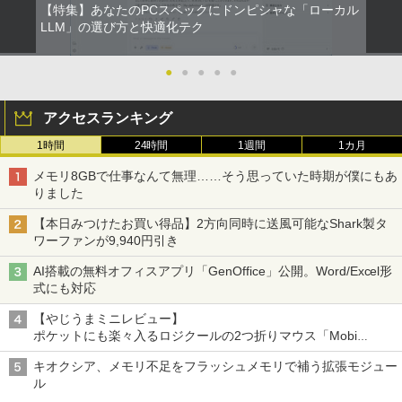
【特集】あなたのPCスペックにドンピシャな「ローカル
LLM」の選び方と快適化テク
●
●
●
●
●
アクセスランキング
1時間
24時間
1週間
1カ月
メモリ8GBで仕事なんて無理……そう思っていた時期が僕にもあ
りました
【本日みつけたお買い得品】2方向同時に送風可能なShark製タ
ワーファンが9,940円引き
AI搭載の無料オフィスアプリ「GenOffice」公開。Word/Excel形
式にも対応
【やじうまミニレビュー】
ポケットにも楽々入るロジクールの2つ折りマウス「Mobi
Fold」。その気になるギミックとは？
キオクシア、メモリ不足をフラッシュメモリで補う拡張モジュー
ル