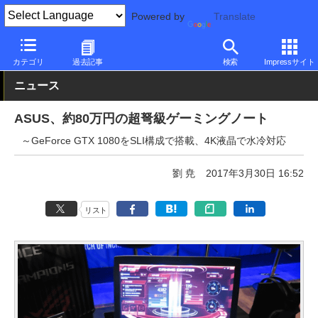
Powered by
Translate
PC Watch
パソコン/タブレット/スマートフォン
ゲーミングパソ
カテゴリ
過去記事
検索
Impressサイト
ニュース
ASUS、約80万円の超弩級ゲーミングノート
～GeForce GTX 1080をSLI構成で搭載、4K液晶で水冷対応
劉 尭
2017年3月30日 16:52
リスト