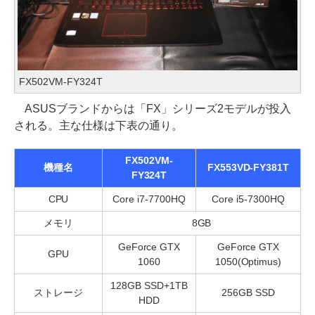
FX502VM-FY324T
ASUSブランドからは「FX」シリーズ2モデルが投入
される。主な仕様は下表の通り。
FX502VM-
機種名
FX553VD-FY381T
FY324T
CPU
Core i7-7700HQ
Core i5-7300HQ
メモリ
8GB
GeForce GTX
GeForce GTX
GPU
1060
1050(Optimus)
128GB SSD+1TB
ストレージ
256GB SSD
HDD