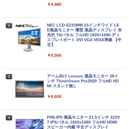
コン PC Notebook
￥4,980
￥20,000
hp Z420 Workstation Xeon E5-1620 3.
2
6GHz 16GB 256B(SSD) Quadro 4000 D
NEC LCD-E233WM 23インチワイド LE
2
VD+-RW Windows7 Pro 64bit 難有 【中
D液晶モニター 薄型 液晶ディスプレイ 非
MS Office 2024 H&B 搭載｜14型 WEB
古】【20260521】
光沢 TNパネル フルHD 1920×1080 ディ
2
カメラ 指紋認証 搭載モデル｜中古 ノー
スプレイポート DVI VGA VESA準拠 【中
トパソコン Windows11 Office 付き｜D
古】
￥24,900
ell Latitude 5400｜Core i5 第8世代 以
降 1.60GHz 4コア 8スレッド メモリ 8G
￥5,500
B SSD 256GB｜中古パソコン 中古ノー
トパソコン 中古PC ノートPC
希少！Windows XP Pro 32bit SP3 Core
3
2 Duo E7500 / メモリ 4GB / ハードディ
￥29,800
スク 500GB / DVDドライブ / DELL Opti
アーム向け Lenovo 液晶モニター 28イ
3
Plex 780 SFF / 安い コスパ すぐ使える
ンチ ThinkVision Pro2820 フルHD HD
デル【中古 デスクトップ PC パソコン】
MI スタンド無し
安心サポート 整備済み
中古パソコン | HP | 250 G7 | Windows1
￥6,600
3
1 | ノートPC | 一年保証 | 第10世代 | Cor
￥37,800
e i5 1035G1 1.0(〜最大3.6)GHz | MEM:
8GB | SSD:256GB(NVMe) | DVDマルチ |
無線LAN:あり | Webカメラ内蔵 | テンキ
PHILIPS 液晶モニター 21.5インチ 223V
4
ー | Win11Pro64Bit | ACアダプター付属
DELL Optiplex 7090 SFF(Win11x64) 中
7 IPSパネル 1920x1080 フルHD HDMI
4
古 Core i7-2.5GHz(11700)/メモリ16GB/
スピーカー内蔵 中古ディスプレイ