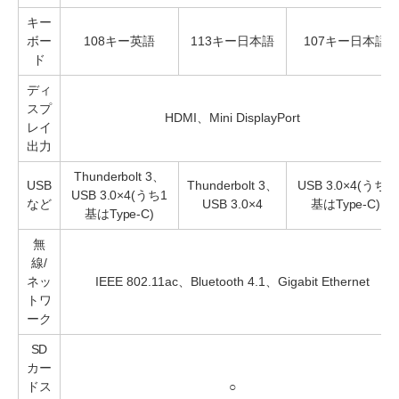
キー
ボー
108キー英語
113キー日本語
107キー日本語
ド
ディ
スプ
HDMI、Mini DisplayPort
レイ
出力
Thunderbolt 3、
USB
Thunderbolt 3、
USB 3.0×4(うち1
USB 3.0×4(うち1
など
USB 3.0×4
基はType-C)
基はType-C)
無
線/
ネッ
IEEE 802.11ac、Bluetooth 4.1、Gigabit Ethernet
トワ
ーク
SD
カー
ドス
○