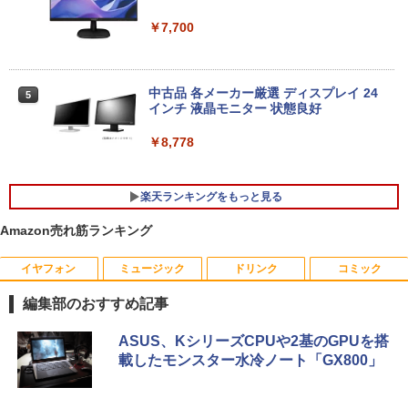
￥29,980
HDD1TB/DVDマルチ [C:並品] 2022年頃
購入
￥7,700
￥53,900
MacBook A2179 修理交換用 純正 适用
4
于 MacBook Air Touchbar Retina 13イ
中古品 各メーカー厳選 ディスプレイ 24
5
ンチ 玫瑰金 A2179 2020年 液晶パネル上
インチ 液晶モニター 状態良好
半部 上半身 液晶ユニット 本体上半部 上
2026年モデル 新品一体型デスクトップパ
5
部一式
ソコン 27型 FHD Core i7 CPU メモリ16
￥8,778
GB SSD512GB 選べるカラー（ブラッ
￥31,800
ク・ホワイド・ブルー）Win11搭載 MS
Office2024付き 初期設定済み USB3.0 Bl
楽天ランキングをもっと見る
uetooth WiFi対応 超薄型 高速起動 デス
クトップPC テレワーク 在宅勤務 ビジネ
Amazon売れ筋ランキング
超得2,000円OFF&P2倍｜Windows11正
ス用
5
式対応 第8世代｜楽天1位 三冠獲得｜豪
華特典付き｜最大180日保証｜Core i5 第
￥69,000
イヤフォン
ミュージック
ドリンク
コミック
[新品]からくりサーカス[文庫版](1-22巻
8世代｜中古ノートパソコン Windows11
1
全巻) 全巻セット
office付き｜15.6型 テンキー付き｜ノー
編集部のおすすめ記事
トパソコンWindows11 第8世代｜ノート
パソコン｜パソコン｜PC｜中古PC
￥19,360
Anker Soundcore P40i オフホワイト
BRUCE WAYNE feat. Flo Milli, ATL Jacob
by Amazon 天然水 ラベルレス 500ml ×24本
薬屋のひとりごと 17巻 (デジタル版ビッグガ
ASUS、KシリーズCPUや2基のGPUを搭
[Explicit]
富士山の天然水 バナジウム含有 水 ミネラル
ンガンコミックス)
￥29,800
載したモンスター水冷ノート「GX800」
ウォーター ペットボトル 静岡県産 500ミリリ
￥5,990
ットル (Smart Basic)
￥250
￥770
Talking Rock! (トーキングロック) 2026