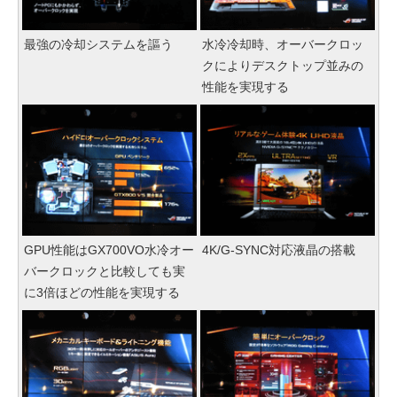
最強の冷却システムを謳う
水冷冷却時、オーバークロッ
クによりデスクトップ並みの
性能を実現する
GPU性能はGX700VO水冷オー
4K/G-SYNC対応液晶の搭載
バークロックと比較しても実
に3倍ほどの性能を実現する