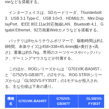
meなどを搭載する。
インターフェイスは、SDカードリーダ、Thunderbolt
3、USB 3.1 Type-C、USB 3.0×3、HDMI出力、Mini Disp
layPort、IEEE 802.11ac対応無線LAN、Bluetooth 4.1、G
igabit Ethernet、92万画素Webカメラなどを搭載する。
バッテリは8セルリチウムポリマーで、駆動時間は約1.
8時間。本体サイズは458×338×45.4mm(幅×奥行き×高
さ)、重量は約5.7kg。専用のスーツケースやバックパッ
ク、ゲーミングマウスなどが付属する。
このほか、ROGシリーズからは「G701VIK-BA045T」
と「G752VS-GB387T」の2モデル、ROG STRIXシリー
ズからは「GL502VS-FY353T」の1モデルが投入され
る。主な仕様は下表の通り。
機種
G752VS-
GL502VS-
G701VIK-BA045T
名
GB387T
FY353T