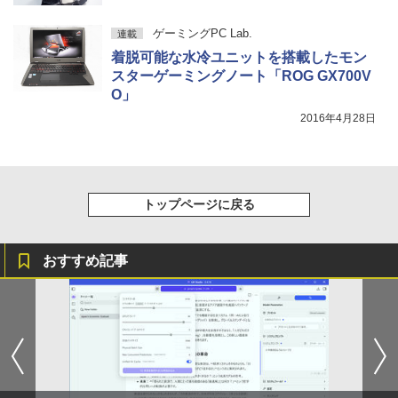
6 [ Gakken ]
強炭酸水 ペットボトル 500ミリリットル (Sm
￥250
art Basic)
￥594
ゲーミングPC Lab.
連載
Xiaomi シャオミ REDMI Buds 8 Lite ワイヤ
￥2,200
レスイヤホン Bluetooth 5.4 ノイズキャンセ
￥1,625
着脱可能な水冷ユニットを搭載したモン
リング ANC 36時間再生
スターゲーミングノート「ROG GX700V
O」
￥2,980
2016年4月28日
トップページに戻る
おすすめ記事