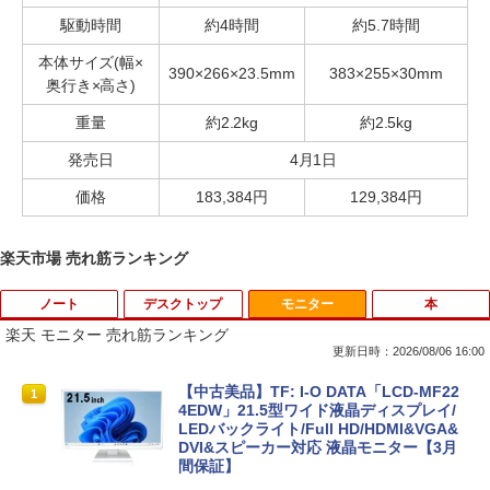
駆動時間
約4時間
約5.7時間
本体サイズ(幅×
390×266×23.5mm
383×255×30mm
奥行き×高さ)
重量
約2.2kg
約2.5kg
発売日
4月1日
価格
183,384円
129,384円
楽天市場 売れ筋ランキング
ノート
デスクトップ
モニター
本
楽天 モニター 売れ筋ランキング
更新日時：2026/08/06 16:00
【Windows11】【充実のインターフェー
DELL OptiPlex 3050 SFF Core i5-6500
【中古美品】TF: I-O DATA「LCD-MF22
1
1
1
ス】 TOSHIBA dynabook B65 第8世代
3.2GHz 8GB 256GB(SSD) HDMI/Displa
4EDW」21.5型ワイド液晶ディスプレイ/
Core i5 8250U/1.60GHz 8GB SSD128G
yPort出力 DVD+-RW Windows10 Pro 6
LEDバックライト/Full HD/HDMI&VGA&
B M.2 スーパーマルチ Windows11 64bit
4bit 小難 【中古】【20260508】
DVI&スピーカー対応 液晶モニター【3月
WPSOffice 15.6インチ HD カメラ テン
間保証】
キー 無線LAN 中古パソコン ノートパソ
￥14,500