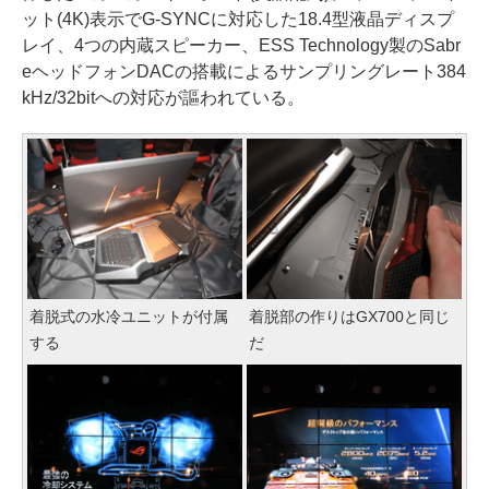
ット(4K)表示でG-SYNCに対応した18.4型液晶ディスプ
レイ、4つの内蔵スピーカー、ESS Technology製のSabr
eヘッドフォンDACの搭載によるサンプリングレート384
kHz/32bitへの対応が謳われている。
着脱式の水冷ユニットが付属
着脱部の作りはGX700と同じ
する
だ