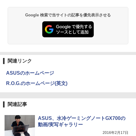
2
￥1,380
年 9月号 [雑誌]
Anker Soundcore P31i ブラック
BRUCE WAYNE feat. Flo Milli, ATL Jacob
異世界居酒屋「のぶ」(22) (角川コミックス・
Google 検索で当サイトの記事を優先表示させる
￥1,111
[Explicit]
エース)
【Amazon.co.jp限定】 い・ろ・は・す 2L P
ET ラベルレス ×8本
￥4,990
￥250
￥832
￥1,001
［新版］カブトムシ・クワガタムシ DVD
3
つき （小学館の図鑑NEO） [ 小池 啓一 ]
Anker Soundcore Liberty 5 ミッドナイトブ
On My Road (Stadium ver.)
HUNTER×HUNTER モノクロ版 39 (ジャンプ
ラック
コミックスDIGITAL)
by Amazon 天然水ラベルレス 2L×9本
￥2,860
関連リンク
￥250
￥14,990
￥572
￥1,117
ASUSのホームページ
R.O.G.のホームページ(英文)
2026年版 家電製品アドバイザー資格 生
4
【2026年アップグレード版】AOKIMI ワイヤ
BUGS LIFE
スーパーの裏でヤニ吸うふたり 9巻 (デジタル
活家電 公式テキスト＆問題集 （家電製品
レスイヤホン bluetooth イヤホン V12 小型
版ビッグガンガンコミックス)
協会 認定資格シリーズ） [ 一般財団法人
コカ・コーラ やかんの麦茶 from 爽健美茶 ラ
軽量 ブルートゥースHi-Fi 最大36時間再生 ぶ
家電製品協会 ]
ベルレス 650mlPET×24本
￥250
関連記事
るーとゅーす コードレス ENCノイズキャン
￥810
セリング 自動ペアリング Type-C充電 マイク
￥3,300
￥1,653
付き 防水 タッチ式音量調整 スポーツ/通勤/通
ASUS、水冷ゲーミングノートGX700の
学/WEB会議(ホワイト)
動画/実写ギャラリー
On My Road (Stadium ver.)
ONE PIECE モノクロ版 115 (ジャンプコミッ
￥1,964
2016年2月17日
クスDIGITAL)
毎日かしこく！1日1枚日めくり言葉力36
by Amazon 炭酸水 ラベルレス 500ml ×24本
5