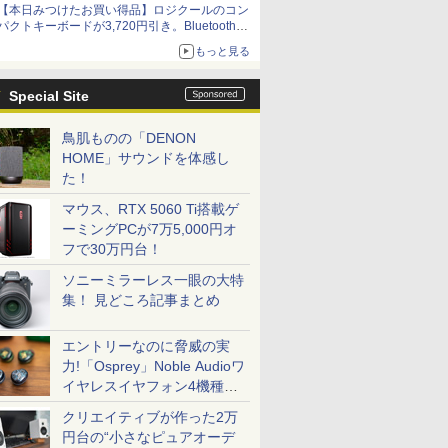
【本日みつけたお買い得品】ロジクールのコン
パクトキーボードが3,720円引き。Bluetoothで3
台接続対応
もっと見る
Special Site
鳥肌ものの「DENON
HOME」サウンドを体感し
た！
マウス、RTX 5060 Ti搭載ゲ
ーミングPCが7万5,000円オ
フで30万円台！
ソニーミラーレス一眼の大特
集！ 見どころ記事まとめ
エントリーなのに脅威の実
力!「Osprey」Noble Audioワ
イヤレスイヤフォン4機種を
一気に聴く
クリエイティブが作った2万
円台の“小さなピュアオーデ