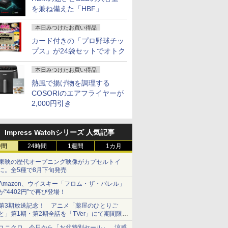
を兼ね備えた「HBF」
本日みつけたお買い得品
カード付きの「プロ野球チッ
プス」が24袋セットでオトク
7
7
7
8
8
8
7
9
9
9
10
10
10
本日みつけたお買い得品
熱風で揚げ物を調理する
COSORIのエアフライヤーが
2,000円引き
天1位！】
不可】 NEC 23.8型 デスクトップパソコン
ューター
2026
Xiaomi シャオミ
MAXZEN モニター 27
STAR WARS マンダロ
福袋機種店長お任せ
モバイル式ゲーミング
ハヤブサ消防団 森へ
【短納期】【公式・直販】ゲーミング デスク
超得2,500円OFF&P2倍
【期間限定5%OFFク
100日後に英語がもの
中古ノート
JAPANNE
ゼンリン住
Impress Watchシリーズ 人気記事
ン 新品第
2365 Windows 11/ Ryzen 7 7730U / メモリ
方式 フル
刊＜グレー＞
REDMI Pad 2
インチ 144Hz WQHD
リアンとグローグー [
【CPU 第12世代 第11
モニター モバイルモニ
つづく道 【電子書籍】
ン PC 新品 Lenovo LOQ Tower 26ADR10 Ge
｜第8世代 office付き
ーポン 8/12 10時ま
になる1日10分 ネイ
ンテル Cele
チ IPSパ
判 千葉県
搭載ノート
512GB/ Office付き/ ファインブラック
モニター
6+128GB ラベンダーパ
FastIPS HDMI2.0
ジェフリー・ブラウン
世代 第10世代 第8世代
ター 18.5インチ 100Hz
[ 池井戸潤 ]
5050 AMD Ryzen 7 8745HX メモリ 16GB SS
｜楽天1位 三冠獲得｜
で】 ゲーミングモニタ
ティブ英語書き写し [
i5 Window
165Hz/1m
2（西） 
時間
24時間
1週間
1カ月
付きノートパ
ック
ープル 11型Androidタ
DP1.4 sRGB100％ フ
]
Core i5 選べる】【13.3
高速応答 ディスプレイ
Windows11 送料無料 1年保証【NortonP】
豪華特典付き｜最大
ー モニター 27インチ
ブレット・リンゼイ ]
Office 2
応 フルHD(1
202602 12
￥29,981
￥15,980
￥1,870
￥25,990
￥16,990
￥2,200
￥219,800
￥29,800
￥18,780
￥1,980
￥11,980
￥17,980
￥31,680
者向け
1J
ブレット
リッカーレス ブルーラ
インチ 15.6インチ 選べ
大画面 ゲーミングモニ
180日保証｜Core i5 第
180Hz 180hz WQHD
リ4GB/8G
解像度 ゲ
東映の歴代オープニング映像がカプセルトイ
 初期設定
J]
6GB/128GB/WiFi
イトカット 非光沢
る 】【メモリー16GB
ター 1080P IPS液晶パ
8世代｜中古ノートパ
フリッカーレス 27型
可 SSD12
ター(ピンク)
に。全5種で8月下旬発売
 zoom
VHU5864JP
Adaptive-Sync
8GB 選べる】【SSD
ネル 自立スタンド サブ
ソコン Windows11
ブルーライトカット ノ
択可 15.
IPS238G1
Amazon、ウイスキー「フロム・ザ・バレル」
 14.1
MJM27IC03-Q144 マク
512GB 256GB 選べ
モニター 100%sRGB
office付き｜15.6型 テ
ングレア HDMI
ビジネス 
HDMI DP 
が“4402円”で再び登場！
eron メモ
スゼン xp10n
る】【Windows11 &
FreeSync HDR Type-C
ンキー付き｜ノートパ
Adaptive-Sync ブラッ
生向け 初
HDR PS5
TB(最大)
Win10 選べる】 【中古
HDMI テレワーク
ソコンWindows11 第8
ク MAXZEN
店長おまか
HD:120H
第3期放送記念！ アニメ「薬屋のひとりご
リービジ
パソコン中古PC】
世代｜ノートパソコン
MGM27IC02 マクスゼ
ノートPC 
整 ピボット
と」第1期・第2期全話を「TVer」にて期間限定
プレゼント
Webカメラ付き 無線
｜パソコン｜PC｜中古
ン
コン 中古P
HDMIケー
で順次無料配信開始
ユニクロ、今日から「お盆特別セール」。涼感