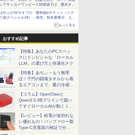
Wi-Fi付き Office付き
PC
ク オフィ
ワイト)【
シアサッカーワンピース待望値下げ、撥水ギア
ショーツは1990円に
はやぶさ50％オフの「新幹線eチケット（トク
だ値スペシャル28）」発売。秋冬乗車分、えき
ねっと限定
もっと見る
おすすめ記事
【特集】あなたのPCスペッ
クにドンピシャな「ローカル
LLM」の選び方と快適化テク
【特集】あぢぃ～もう無理
ぽ！千円の闘魂タオルから着
るエアコンまで、夏の冷感グ
ッズ一挙紹介
【コラム】OpenClawと
Qwen3.5-9Bプリインで届い
てすぐローカルAIが動くミニ
PC「SER9 Pro」
【レビュー】給電が途切れな
い優れもの！バッファロー製
Type-C充電器の検証で分か
ったこと