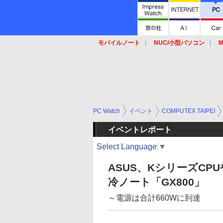
モバイルノート
NUC/小型パソコン
M
SSD
キーボード
マウス
PC Watch
イベント
COMPUTEX TAIPEI
イベントレポート
Select Language
▼
ASUS、KシリーズCP
冷ノート「GX800」
～電源は合計660Wに到達