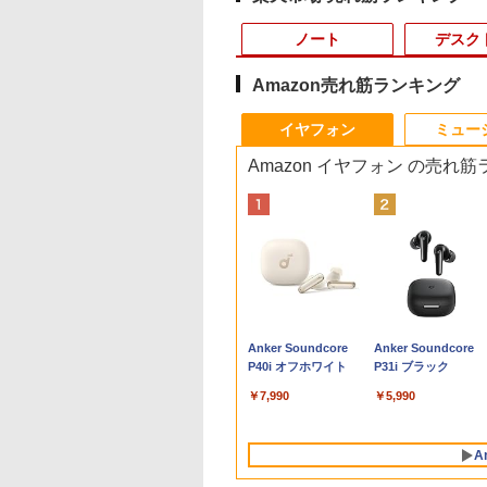
ノート
デスク
Amazon売れ筋ランキング
10
10
10
1
1
1
1
2
2
2
2
イヤフォン
ミュー
Amazon イヤフォン の売れ
式・直販】ゲーミング デスクトップパソコ
2,500円OFF&P2倍
間限定5%OFFク
0日後に英語がもの
中古ノートパソコン イ
JAPANNEXT 23.8イン
ゼンリン住宅地図 B4
Amazon(アマゾン) タ
【★最大100%ポイン
【中古良品】【安心保
おしりたんていファイ
【台数限定価格】＼ 
【タッチ式選べる 携
[新品]ドラゴンボー
「3500U/4300Uよ
vo LOQ Tower 26ADR10 GeForce RTX
8世代 office付き
 8/12 10時ま
る1日10分 ネイ
ンテル Celeron Core
チ IPSパネル搭載
判 千葉県 船橋市
ブレットPC New Fire
ト】【Win11正式対応】
証】Princeton 21.5型
ル（既刊15巻） （0）
最大2000円OFFク
式】モバイルモニタ
[新書版/新装版](1-4
い」 NiPoGi ミニpc
en 7 8745HX メモリ 16GB SSD 512GB
天1位 三冠獲得｜
 ゲーミングモニタ
ブ英語書き写し [
i5 Windows11 Pro
165Hz/1ms(MPRT)対
2（西） 発行年月
Max 11(2023年発売) グ
富士通 ESPRIMO D588/
ワイドカラー液晶ディ
ン★／【楽天週間1
14インチ フルHD IP
全巻) 全巻セット
Ryzen Embedded
￥19,800
送料無料 1年保証【NortonP】
特典付き｜最大
モニター 27インチ
ット・リンゼイ ]
Office 2024付き メモ
応 フルHD(1920×1080)
202602 12204B11L
レー B0B2SD8BVX
第8世代 Corei5/メモ
スプレイ PTFWDE-
中古 ノートパソコン
パネル 非光沢 タッ
R2544初登場
,800
,780
980
￥11,980
￥17,980
￥31,680
￥19,980
￥29,800
￥4,050
￥13,500
￥11,999
￥20,328
￥33,800
日保証｜Core i5 第
Hz 180hz WQHD
リ4GB/8GB/16GB選択
解像度 ゲーミングモニ
［11型 /Wi-Fiモデル /
リ:8GB/16GB/32GB/SSD:256GB/512GB/1
22W / PTFBDE-22W ブ
古ノートpc/第8世代
式/非タッチ式選択可
8GB+256GB 4TB
Anker Soundcore
Anker Soundcore
代｜中古ノートパ
ッカーレス 27型
可 SSD128GB/1TB選
ター(ピンク) JN-
ストレージ：64GB］
3.1/DP/DisplayPort/DVI/Wi-
ラック/ ホワイト色 ス
office付き/SSD 512
Type-C対応 HDMI
可 mini pc
P40i オフホワイト
P31i ブラック
ン Windows11
ーライトカット ノ
択可 15.6型 テンキー
IPS238G165F-HSP-PK
B0B2SD8BVX [振込不
fi/2画面出
ピーカー搭載 プリンス
メモリ16GB/Core i5
VESA対応 モニター 
Windows11 Pro 動
ice付き｜15.6型 テ
レア HDMI
ビジネス 在宅勤務 学
HDMI DP sRGB:100%
可]
力/Windows11/Windows10/Office/
トン
8世代/ノートパソコ
ち運び サブディスプ
より高速 4K×3画面
￥7,990
￥5,990
ー付き｜ノートパ
ptive-Sync ブラッ
生向け 初期設定不要
HDR PS5 フル
中古 デスクトップ デス
Windows11/おまか
イ デュアルモニター
力 ミニパソコン
ンWindows11 第8
MAXZEN
店長おまかせ中古厳選
HD:120Hz接続 高さ調
クトップPC
パソコン/WIFI/激安
レワーク ミニPC対
HDMI2.0+DP1.4 静
｜ノートパソコン
M27IC02 マクスゼ
ノートPC ノート パソ
整 ピボット(縦回転)
ソコン/15.6インチ 
EVICIV
性 小型pc 豊富な端
A
ソコン｜PC｜中古
コン 中古PC 在宅ワー
HDMIケーブル同梱(ホ
ノートPC
Type-C USB3.2 有