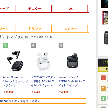
トップ
モニター
本
3
3
3
3
4
4
4
4
5
5
5
5
6
6
6
6
ジック
ドリンク
コミック
筋ランキング
更新日時：2026/08/09 18:06
★
帯
ル
り速
新古品ノートパソコン
【期間限定5%OFFクー
ちいかわ なんか小さ
【全品最大2500円OFF
送料無料 2017年モデル
モニター 21.5イン
SWAN-白鳥ー完結記念
【マラソン値引中！国
超得2,500円OFF&P2倍
【2026年最新改良版・
Livly Island 公式ガイ
【公式・直販】デスク
【新品】【楽
【展示品・代引
マウスコンピ
オレンジページ 
ーポ
ー
2巻
Intel Celeron
ポン 8/12 10時まで】
くてかわいいやつ（7）
クーポン】【第8世代 i7
lenovo ideaPad C340-
チ/23.8インチ/27イン
プレミアムセット [ 有
内組立の 新品】新品
｜生活応援 パソコンバ
高級金属製】【タッチ
ドブック4 心が重なる
トップパソコン PC 新
ノートパソコ
LAVIE A23 A
15．6型 IPS
10/17号増
位】
S
Windows11 Pro WPS
モニター 27インチ
（ワイドKC） [ ナガノ
高性能ビジネス PC】
14IML Windows11
チ フルhd 高画質
吉 京子 ]
デスクトップPC デス
ック付き｜Windows11
選択】モバイルモニタ
リヴリーの世界 [ ココ
品 Lenovo
13世代CPU
16GB/ SSD
HD モバイル
[雑誌]
1
/中
チ
Office 2024付き メモ
100Hz FHD VAパネル
]
Core i7 第8世代 Dell
64bit タッチパネル液
100Hz VA ノングレア
クトップパソコン ビジ
正式対応｜中古 ノート
ー 15.6インチ タッチパ
ネ株式会社 ]
ThinkCentre neo 50q
PC Office
iiyama ブラ
￥19,800
￥13,980
￥1,375
￥41,999
￥26,800
￥11,980
￥21,534
￥62,795
￥27,800
￥14,580
￥3,080
￥134,800
￥29,800
￥164,800
￥15,000
￥1,689
TB/USB
能
拡張
リ6GB SSD256GB 14
スピーカー搭載 ブルー
OptiPlex 3060 SFF
晶 WEBカメラ HDMI
非光沢 スピーカー内蔵
ネス Ryzen5 5600GT
パソコン Windows11
ネル ワイヤレス接続
Tiny Gen 5 Core i5 メ
ソコン 初心
P1671HSC-B
Anker Soundcore
【2026年アップグレ
Xiaomi シャオミ
GB
型 FHD Webカメラ 軽
ライト軽減 ノングレア
Office付き Win11 メモ
第8世代 Core i5 メモリ
3年保証 ディスプレイ
Windows10 11
office付 13.3型｜
電池内蔵 自立スタンド
モリ 16GB SSD
Windows11
[P1671HSCB1
Liberty 5 ミッドナイ
ード版】AOKIMI ワ
REDMI Buds 8 Lite ワ
 第
持
作
量 モバイル ビジネス
タイプ 壁掛け対応 省ス
リ16GB/32GB
ー8GB 高速
パソコンモニター PC
SSD256GB メモリ
Corei5 第8世代｜中古
モバイルモニター スタ
256GB 512GB 選択可
済 Webカメラ
【RNH】
トブラック
イヤレスイヤホン
イヤレスイヤホン
ン
レ
出
在宅勤務 学生向け
ペース 角度調整 高視野
SSD256GB/512GB/1TB
SSD256GB 無線LAN
モニター フルハイビジ
16GB 1年保証 激安 ゲ
ノートパソコン 軽量｜
ンド ゲーミングモニタ
Windows11 Home
日本語キーボード
bluetooth イヤホン
Bluetooth 5.4 ノイズ
せ
 テ
角 178° Adaptive-Sync
USB3.0 WIFI子機付
A4サイズ 14インチ フ
ョン 21インチ 液晶モ
ーム ゲーミングパソコ
中古ノートパソコン 13
ー 1080PフルHD 高画
Pro 選択可 Microsoft
型 Intel Cel
￥14,990
￥1,964
￥3,480
V12 小型軽量 ブルー
キャンセリング ANC
パ
応
音
対応 MAXZEN
DVD HDMI DisplayPort
ルHD液晶 中古ノート
ニター アイリスオーヤ
ン ゲーミングPC マイ
インチ｜中古PC B5サ
質 デュアルモニター
Office 2024搭載可能
リ8GB SSD1
トゥースHi-Fi 最大
36時間再生
安い
子
MJM27CH02-F100
2画面出力 中古パソコン
パソコン 中古 パソコ
マ DT-JF *
ンクラフト ヴァロラン
イズ｜ノートパソコン
サブモニター ポータブ
送料無料 1年 3年 保証
大容量バッテ
mazonランキングをもっと見る
36時間再生 ぶるーと
線
pc デスクトップPC 本
ン【30日保証】
ト 原神 eスポーツ お
整備済み｜ノートパソ
ルモニター 選べる9パ
選択可【NortonP】
ネス 大学生 
ゅーす コードレス