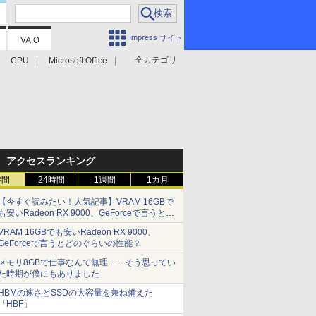
Impress サイト
全カテゴリ
CPU
Microsoft Office
アクセスランキング
時間
24時間
1週間
1カ月
【今すぐ読みたい！人気記事】VRAM 16GBで
も安いRadeon RX 9000、GeForceで言うとど
のぐらいの性能？ - PC Watch
VRAM 16GBでも安いRadeon RX 9000、
GeForceで言うとどのぐらいの性能？
メモリ8GBで仕事なんて無理……そう思ってい
た時期が僕にもありました
HBMの速さとSSDの大容量を兼ね備えた
「HBF」