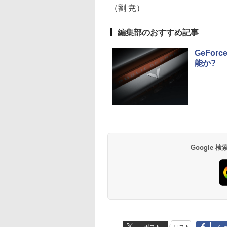
ク オフィス 中古
ワイト)【2年保証】
LAN WIFI5/BT4.2
（劉 尭）
力 オフィス/学習向
P2
編集部のおすすめ記事
GeFor
能か?
BRUCE WAYNE feat.
【Amazon.co.jp限
薬屋のひとりごと 17
BRUCE WAYNE feat
by Amazon 天然水
異世界居酒屋「の
Flo Milli, ATL Jacob
定】 い・ろ・は・す
巻 (デジタル版ビッグ
Flo Milli, ATL Jacob
ラベルレス 500ml
ぶ」(22) (角川コミッ
[Explicit]
2L PET ラベルレス
ガンガンコミックス)
[Explicit]
×24本 富士山の天然
クス・エース)
×8本
水 バナジウム含有 
￥250
￥1,112
￥770
￥250
￥1,380
￥832
ミネラルウォーター
ペットボトル 静岡県
産 500ミリリットル
Google
(Smart Basic)