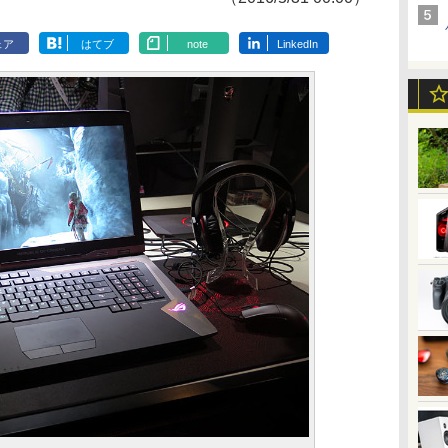
ェア
はてブ
note
LinkedIn