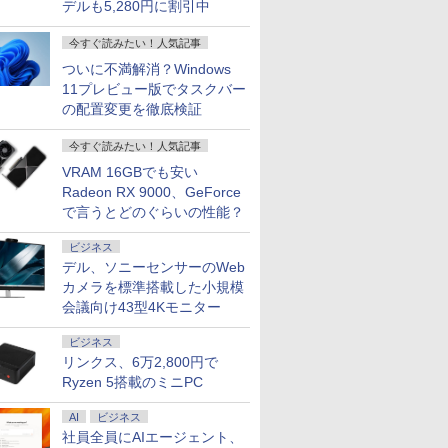
デルも5,280円に割引中
今すぐ読みたい！人気記事
ついに不満解消？Windows
11プレビュー版でタスクバー
の配置変更を徹底検証
今すぐ読みたい！人気記事
VRAM 16GBでも安い
Radeon RX 9000、GeForce
で言うとどのぐらいの性能？
ビジネス
デル、ソニーセンサーのWeb
カメラを標準搭載した小規模
会議向け43型4Kモニター
ビジネス
リンクス、6万2,800円で
Ryzen 5搭載のミニPC
AI
ビジネス
社員全員にAIエージェント、