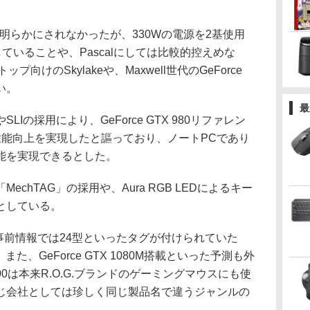
明らかにされなかったが、330Wの電源を2基使用
ていることや、Pascalにしては比較的控えめな
向けのSkylakeや、Maxwell世代のGeForce
い。
最
の採用により、GeForce GTX 980リファレン
性能向上を実現したと謳っており、ノートPCであり
能を実現できるとした。
hTAG」の採用や、Aura RGB LEDによるキー
としている。
事前情報では24型といったタグが付けられていた
た、GeForce GTX 1080M搭載といった予測も外
0は本来R.O.G.ブランドのゲーミングマウスにも使
じ会社としては珍しく同じ製品名で違うジャンルの