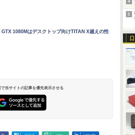
 省電
体
しゃれ 入門用 本体の
コン
ータン
学生向け
ENCノイズキャンセ
け
み
リング 自動ペアリン
グ Type-C充電 マイ
ク付き 防水 タッチ式
音量調整 スポーツ/通
勤/通学/WEB会議(ホ
ce GTX 1080Mはデスクトップ向けTITAN X越えの性
ワイト)
.
見知らぬ糸
by Amazon 炭酸水
ONE PIECE モノクロ
On My Road
by Amazon 天然水
HUNTER×HUNTER
On My Road
【Amazon.co.jp限
スーパーの裏でヤニ吸
ラベルレス 500ml
版 115 (ジャンプコミ
(Stadium ver.)
ラベルレス 2L×9本
モノクロ版 39 (ジャ
(Stadium ver.)
定】 伊藤園 磨かれ
うふたり 9巻 (デジタル
￥250
×24本 強炭酸水 ペッ
ックスDIGITAL)
ンプコミックス
て、澄みきった日本の
版ビッグガンガンコミ
￥250
￥1,117
￥250
水
トボトル 500ミリリ
DIGITAL)
水 2L 8本 ラベルレス [
ックス)
￥1,625
￥594
￥572
￥998
￥810
ットル (Smart
ケース ] [ 水 ] [ ペット
Basic)
ボトル ] [ 箱買い ] [ ス
トック ] [ 水分補給 ]
 検索で当サイトの記事を優先表示させる