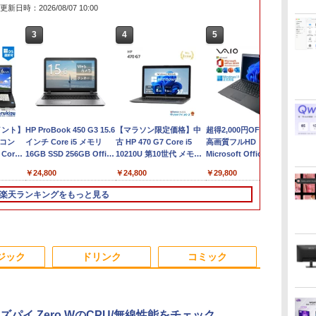
更新日時：2026/08/07 10:00
3
4
5
イント】
HP ProBook 450 G3 15.6
【マラソン限定価格】中
超得2,000円OFF&P2倍｜
ソコン
インチ Core i5 メモリ
古 HP 470 G7 Core i5
高画質フルHD｜
M
Corei3
16GB SSD 256GB Office
10210U 第10世代 メモリ
Microsoft Office搭載｜
載 高速
付き Webカメラ WiFi テ
8GB
最大180日保証｜Core i5
W
￥24,800
￥24,800
￥29,800
￥
リ4G
ンキー Windows11 中古
SSD256GB+HDD1TB 17
第8世代｜メモリ8GB
ン
1TB/15.6
ドライブ
ノートパソコン
インチ フルHD
SSD256GB｜中古ノート
i
楽天ランキングをもっと見る
 ノート
Windows11 Pro 無線
パソコン Windows11
LAN Wi-Fi WEBカメラ
office付き｜中古ノート
L
DVDドライブ テンキー 有
パソコン｜ノートパソコ
B
線LAN 9WY16PA#ABJ 1
ン Microsoft Office付き
3
3
3
4
4
4
5
5
5
年保証 レビュー特
｜ノートパソコン
W
ジック
ドリンク
コミック
典:WPS Office Bランク
Windows11 第8世代｜パ
ノートパソコン
ソコン
ズパイ Zero WのCPU/無線性能をチェック