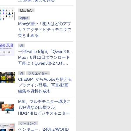
Mac Info
6
7
8
9
Apple
Macが重い！犯人はどのアプ
リ？アクティビティモニタで
突き止める
AI
一部Fable 5超え「Qwen3.8-
レビュー投稿 5年保証｜
中古パソコン 中古 ノート
フルHD 15.6インチ 良品
MS Office 20
Max」8月12日ダウンロード
S Office 2024 H&B 搭
パソコン Office付き
Lenovo ThinkPad L15
載｜Microsoft
可能に！Qwen3.8-27Bも順
載｜中古ノートパソコン
Win11正式対応 テンキー
Gen2 (Type-20X4) /
Book 2 中
次
indows11 Office付｜テ
webカメラ 事務作業 デー
Windows11/ 卓越性能 第
パソコン Wind
29,800
￥30,000
￥34,990
￥39,800
AI
クリエイター
キー DVD 搭載｜Core
タ入力 初心者 訳あり
11世代Core i5-1135G7/
Office付 13.5
5 第7世代 メモリ 8GB
ChatGPTからAdobeを使える
Windows11 Pro 東芝
8GB/ 爆速NVMe式
第8世代 メモリ 
SSD 256GB｜店長厳選
dynabook B65/EP Core
256GB-SSD/ カメラ/ 無線
256GB｜WE
プラグイン登場。写真/動画
enovo ThinkPad 15.6型
i5 8GB 15.6インチ 中古
Wi-Fi6/ Office付き/
線 Wi-Fi 顔認
編集や資料作成も
luetooth Wi-Fi 無線｜
パソコン ノートパソコン
Win11【中古ノートパソ
純正キーボー
中古 パソコン 中古PC
コン 中古パソコン 中古
フェス サーフ
MSI、マルチモニター環境に
6
6
6
7
7
7
8
8
8
9
9
ord Excel
PC】税込送料無料 あす楽
トパソコン
も好適な24.5型フル
対応 即日発送
HD/144Hzビジネスモニター
ゲーミング
ベンキュー、240Hz/WQHD