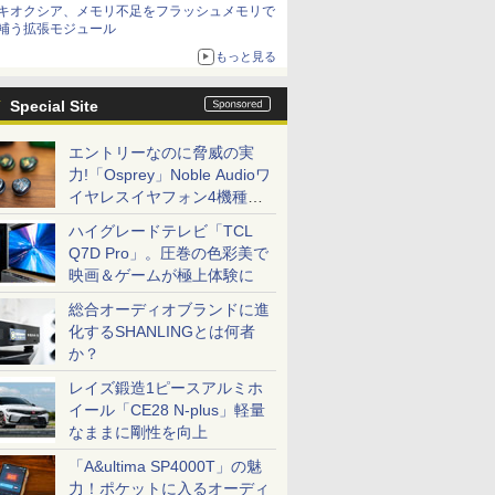
キオクシア、メモリ不足をフラッシュメモリで
補う拡張モジュール
もっと見る
Special Site
エントリーなのに脅威の実
力!「Osprey」Noble Audioワ
イヤレスイヤフォン4機種を
一気に聴く
ハイグレードテレビ「TCL
Q7D Pro」。圧巻の色彩美で
映画＆ゲームが極上体験に
総合オーディオブランドに進
化するSHANLINGとは何者
か？
レイズ鍛造1ピースアルミホ
イール「CE28 N-plus」軽量
なままに剛性を向上
「A&ultima SP4000T」の魅
力！ポケットに入るオーディ