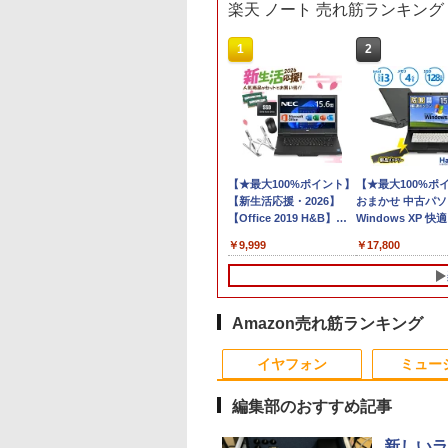
楽天 ノート 売れ筋ランキング
1
2
【★最大100%ポイント】
【★最大100%ポ
【新生活応援・2026】
おまかせ 中古パ
【Office 2019 H&B】
Windows XP 快適 
NEC VersaPro/第4世代
新品バッテリー搭
￥9,999
￥17,800
Core i5/メモリ:
SSD128GB メモ
4GB/8GB/16GB/SSD:128GB/256GB/512GB/
15.6インチ DVD
型/USB 3.0/DVD/SDカー
無線LAN 中古PC
ドスロット/Wi-Fi/Office/
パソコン 安心保証
無線マウス/中古 パソコ
Amazon売れ筋ランキング
ン/中古PC ノートパソコ
1
1
1
2
2
2
ン/Windows11
イヤフォン
ミュー
編集部のおすすめ記事
新しいラ