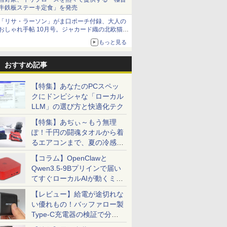
牛鉄板ステーキ定食」を発売
「リサ・ラーソン」がま口ポーチ付録、大人の
おしゃれ手帖 10月号。ジャカード織の北欧猫デ
ザイン
もっと見る
おすすめ記事
【特集】あなたのPCスペッ
クにドンピシャな「ローカル
LLM」の選び方と快適化テク
【特集】あぢぃ～もう無理
ぽ！千円の闘魂タオルから着
るエアコンまで、夏の冷感グ
ッズ一挙紹介
【コラム】OpenClawと
Qwen3.5-9Bプリインで届い
てすぐローカルAIが動くミニ
PC「SER9 Pro」
【レビュー】給電が途切れな
い優れもの！バッファロー製
Type-C充電器の検証で分か
ったこと