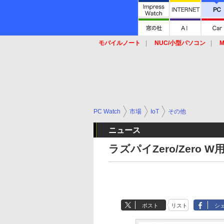
モバイルノート
NUC/小型パソコン
M
SSD
キーボード
マウス
PC Watch
市場
IoT
その他
ニュース
ラズパイZero/Zero
ポスト
リスト
シ