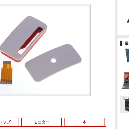
最
トップ
モニター
本