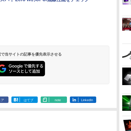
大量還
イルモニ
リア
【エントリーでポイント
モニター台 ラック ヴィト
歴史地理学事典 [ 歴史地
【1500円OFFクーポン】
【10%OFFクーポン】
はじめての世界名作えほ
【★最大100%ポイント】
【お買い物マラソ開催
80代になるとたいていボ
クトッ
】[ 大
100％還元チャンス】
【玄関先迄納品】 ニトリ
理学会 ]
【マウス＋キーボード付
KOORUIモニター 21.5イ
ん あかいえほんのおう
【Win11正式対応】Dell
中！P最大31.5%還元】5
ケるか死ぬ。70代は神様
イ
A 22型
イルディ
GMKtec G10 ミニ
属】デスクトップパソコ
ンチ 120Hz サブモニター
ち（1～40巻） （0） [ 中
OptiPlex 3080 SFF/第10
年保証/Type-C/100Hz 24
から与えられた特別な時
F
泰
￥1,790
￥26,400
i5
ブルモニ
PC【AMD Ryzen 5
ン 中古 パソコン
FHD ゲーミングモニター
脇 初枝 ]
世代 Core i5/メモ
インチ モニター USB-C
間 （幻冬舎新書） [ 林真
テ
H
￥61,999
￥39,800
￥9,980
￥26,400
￥45,800
￥11,999
￥1,034
￥
￥
￥
ffice付
ル 非光
3500U DDR4 16GB
Microsoft Office付き 初
pcモニター VAパネル 液
リ:8GB/16GB/32GB/SSD:256
IPSパネル スピーカー内
理子 ]
i
A
.
Anker Soundcore
On My Road
by Amazon 炭酸水
ONE PIECE モノクロ
【2026年アップグレ
On My Road
by Amazon 天然水
HUNTER×HUNTER
Xiaomi シャオミ
BUGS LIFE
コカ・コーラ やかんの
スーパーの裏でヤニ吸
マグネ
512GB/256GB/1T SSD】
期設定不要 ストレージ 最
晶ディスプレイ 1080P 高
3.2/DP/HDMI/Wi-fi/2画面
蔵 HDR10 Adaptive
｜
Liberty 5 ミッドナイ
(Stadium ver.)
ラベルレス 500ml
版 115 (ジャンプコミ
ード版】AOKIMI ワ
(Stadium ver.)
ラベルレス 2L×9本
モノクロ版 39 (ジャ
REDMI Buds 8 Lite ワ
麦茶 from 爽健美茶 ラ
うふたり 9巻 (デジタル
期設定済み
 USB
4C/8T 3.7GHz 64GB 16T
大1TB メモリ32GB
画質 アイケア
出
Sync VESA対応 チルト調
￥250
トブラック
×24本 強炭酸水 ペッ
ックスDIGITAL)
イヤレスイヤホン
ンプコミックス
イヤレスイヤホン
ベルレス
版ビッグガンガンコミ
線LAN対
拡張 Windows11 Pro
Corei5 第9世代 HP
ps4/ps5/switch対応
力/Windows11/Windows10/Off
整可 オフィス用PCモニタ
￥250
￥250
￥1,117
水
トボトル 500ミリリ
bluetooth イヤホン
DIGITAL)
Bluetooth 5.4 ノイズ
650mlPET×24本
ックス)
マウス付
8K/4K 3画面出力 LAN *2
Prodesk 400 G6 SF デス
（HDMI/VGA/VESA対
中古 デスクトップ デスク
ー フレームレス Type-
M
￥14,990
￥1,625
￥594
￥1,964
￥572
￥2,980
￥2,009
￥810
 検索で当サイトの記事を優先表示させる
ットル (Smart
V12 小型軽量 ブルー
キャンセリング ANC
け 初
WiFi5 Bluetooth5.0
クトップ 中古パソコン
応） Free-sync オーディ
トップPC
C/HDMIポート 高画質
Basic)
トゥースHi-Fi 最大
36時間再生
C 新品
Nucbox みにpc Ryzen 5
Windows11 Pro pc
オ端子
FHD フルHD 液晶モニタ
36時間再生 ぶるーと
N95/N97/N100/4300U/N150
ー Minifire MF24X3C
ゅーす コードレス
より高性能
ENCノイズキャンセ
リング 自動ペアリン
グ Type-C充電 マイ
ク付き 防水 タッチ式
音量調整 スポーツ/通
勤/通学/WEB会議(ホ
ェア
はてブ
note
LinkedIn
ワイト)