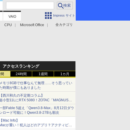
Impress サイト
全カテゴリ
CPU
Microsoft Office
アクセスランキング
時間
24時間
1週間
1カ月
メモリ8GBで仕事なんて無理……そう思ってい
た時期が僕にもありました
【西川和久の不定期コラム】
超小型11LにRTX 5080！ZOTAC「MAGNUS
ONE」最上位機の実力を探る
一部Fable 5超え「Qwen3.8-Max」8月12日ダウ
ンロード可能に！Qwen3.8-27Bも順次
【Mac Info】
Macが重い！犯人はどのアプリ？アクティビテ
ィモニタで突き止める