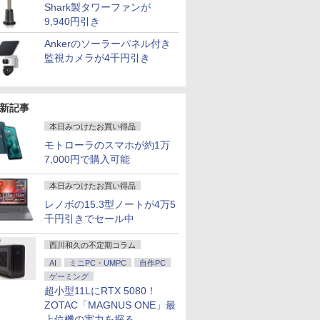
Shark製タワーファンが
9,940円引き
Ankerのソーラーパネル付き
監視カメラが4千円引き
新記事
本日みつけたお買い得品
モトローラのスマホが約1万
7,000円で購入可能
本日みつけたお買い得品
レノボの15.3型ノートが4万5
千円引きでセール中
西川和久の不定期コラム
AI
ミニPC・UMPC
自作PC
ゲーミング
超小型11LにRTX 5080！
ZOTAC「MAGNUS ONE」最
上位機の実力を探る