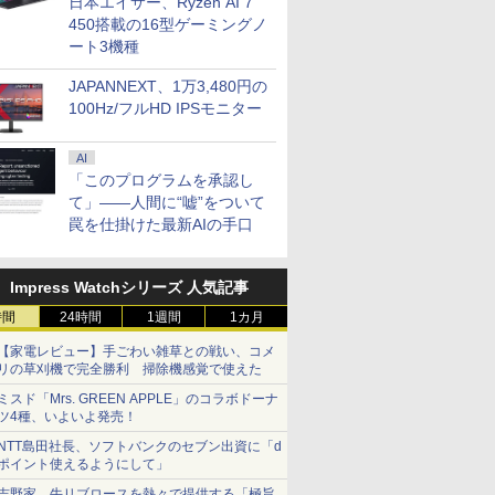
日本エイサー、Ryzen AI 7
450搭載の16型ゲーミングノ
ート3機種
JAPANNEXT、1万3,480円の
100Hz/フルHD IPSモニター
AI
「このプログラムを承認し
て」――人間に“嘘”をついて
罠を仕掛けた最新AIの手口
Impress Watchシリーズ 人気記事
時間
24時間
1週間
1カ月
【家電レビュー】手ごわい雑草との戦い、コメ
リの草刈機で完全勝利 掃除機感覚で使えた
ミスド「Mrs. GREEN APPLE」のコラボドーナ
ツ4種、いよいよ発売！
NTT島田社長、ソフトバンクのセブン出資に「d
ポイント使えるようにして」
吉野家、牛リブロースを熱々で提供する「極旨