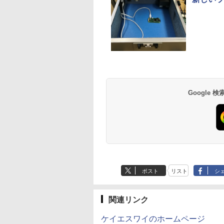
NiPoGi ミニpc Intel
★PHILIPS / フィリップス
ゼンリン住宅地図 B4判
【今だけP10倍！
KEEPTIME モバ
杖と剣のウィスト
N5030 【2026新モデル・
16:9 フルHD VA ディスプ
東京都 東京都港区 発行年
元！】一体型デス
ター 15.6インチ
（16） 【電子書籍
業界超ミニ】 最大3.1Hz
レイ 液晶モニター
月202604 13103011I
プパソコン VETES
1920*1080 モバ
森藤ノ ]
mini pc Windows11 Pro
221S9A/11 [21.5インチ ブ
液晶 第2世代Core 
スプレイ ポータ
￥29,900
￥10,120
￥25,740
￥39,900
￥10,385
￥594
12GB+256GB SSD (4TB
ラック]【PCモニター・
Windows11搭載 O
ター IPS液晶パネ
Anker Soundcore
BRUCE WAYNE feat.
【Amazon.co.jp限
薬屋のひとりごと 17
Anker Soundcore
BRUCE WAYNE feat
by Amazon 天然水
異世界居酒屋「の
拡大可能) 4K 静音 高速熱
液晶ディスプレイ】【送
き メモリ8GB
沢画面 薄型 軽量 
P40i オフホワイト
Flo Milli, ATL Jacob
定】 い・ろ・は・す
巻 (デジタル版ビッグ
P31i ブラック
Flo Milli, ATL Jacob
ラベルレス 500ml
ぶ」(22) (角川コミッ
放散 小型超軽量ミニパソ
料無料】
SSD256GB 初
ット保護カバー付き
[Explicit]
2L PET ラベルレス
ガンガンコミックス)
[Explicit]
×24本 富士山の天然
クス・エース)
コン豊富なインターフェ
USB2.0 Wi-Fi無
Type-C ミニHDMI
￥7,990
￥5,990
×8本
水 バナジウム含有 
ース USB3.2/HDMI 2.0×2
応 キーボード＆
￥250
￥1,112
￥770
￥250
￥1,380
￥832
Google
ミネラルウォーター
高速2.4G/5GWi-Fi BT4.2
属 在宅勤務 学生向
ペットボトル 静岡県
省電力 小型パソコン
心者向け 高性能P
産 500ミリリットル
(Smart Basic)
ポスト
リスト
シ
関連リンク
ケイエスワイのホームページ