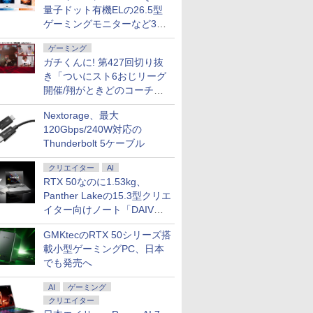
量子ドット有機ELの26.5型
ゲーミングモニターなど3機
「楽天ランキング1位」 デスク
ゲーミングモニター 24.5
キングダム 80 （ヤングジ
アイコム ポータブルデ
【送料無料】JISハンドブ
2026モデル 【 ビジネスパソコ
液晶ディスプレイ アイ・
魔王城の料理番 〜コワモ
Dell OptiPlex 3050 SFF 
【5倍ポイント】
お経に記され
種
トップパソコン Windows11
ンチ FHD 240Hz 1ms
ャンプコミックス） [ 原
ィスプレイ RT1051 RT-
ック 生コンクリート
ン 】 Core i5 14400 Ryzen 5
オー・データ LCD-
テ魔族ばかりだけど、ホ
代 Core i5 メモリ16GB SS
モバイルモニター
か 仏教レコー
ゲーミング
Office付き パソコン 新品｜イン
ast IPSパネル
久 ]
1051 IC-7300MK2 モニタ
2026／日本規格協会／編
5600GT Core Ultra 5 225 高速
D221SV-F/S LCD-
ワイトな職場です〜 6巻
256GB Office付き HDMI
ンチ 2.5K(256
大雲 ]
ガチくんに! 第427回切り抜
ル 第14世代 Core i5-4590 i5
DMI2.0×1 DP1.4×1
ー
SSD NVMe M.2搭載
D221SV-F/S [「5年保証」
【電子書籍】[ ワイエム系
Windows11 デスクトップ
立型 超軽量60
45,700
12,980
770
￥13,200
￥27,940
￥89,800
￥14,980
￥792
￥27,800
￥15,999
￥1,650
き「ついにスト6おじリーグ
GB/512GB/1TB/USB
7-14700F｜ SSD 256GB～2TB
daptive Sync対応 フリ
Windows11 / Windows10 デ
100Hz対応フリースタイ
]
コン 中古パソコン
100％sRGB
メモリ 8～64GB DDR4/5｜ デ
ッカーフリー ブルーライ
スクトップ パソコン
ルスタンド21.5型液晶]
レス 画像比調
開催/翔がときどのコーチ就
スクトップPC 2年保証 激安 高
トカット モニター ディス
縦横比16:10 
任など」
ice/
性能 ゲーム 本体のみ PC 高スペ
プレイ MAXZEN
ネル VESA対
Nextorage、最大
ッ 初期設定済み
GM25IC04-F240
ト 無輝点保証 
120Gbps/240W対応の
収納ケース付き 
Thunderbolt 5ケーブル
クリエイター
AI
RTX 50なのに1.53kg、
Panther Lakeの15.3型クリエ
イター向けノート「DAIV
Z5」
GMKtecのRTX 50シリーズ搭
載小型ゲーミングPC、日本
でも発売へ
AI
ゲーミング
クリエイター