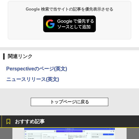
新で在庫処分
ディスプレイ MAXZEN MGM27IC04-F2
by Amazon 天然水 ラベルレス 500ml ×24本
異世界居酒屋「のぶ」(22) (角川コミックス・
￥139,500
Google 検索で当サイトの記事を優先表示させる
40
富士山の天然水 バナジウム含有 水 ミネラル
エース)
ウォーター ペットボトル 静岡県産 500ミリリ
￥12,980
ットル (Smart Basic)
￥13,980
￥832
￥1,380
ONE PIECE モノクロ版 115 (ジャンプコミッ
クスDIGITAL)
by Amazon 天然水ラベルレス 2L×9本
関連リンク
￥594
￥1,117
Perspectiveのページ(英文)
ニュースリリース(英文)
HUNTER×HUNTER モノクロ版 39 (ジャンプ
コミックスDIGITAL)
by Amazon 炭酸水 ラベルレス 500ml ×24本
強炭酸水 ペットボトル 500ミリリットル (Sm
art Basic)
￥572
トップページに戻る
￥1,625
おすすめ記事
スーパーの裏でヤニ吸うふたり 9巻 (デジタル
版ビッグガンガンコミックス)
コカ・コーラ やかんの麦茶 from 爽健美茶 ラ
ベルレス 650mlPET×24本
￥810