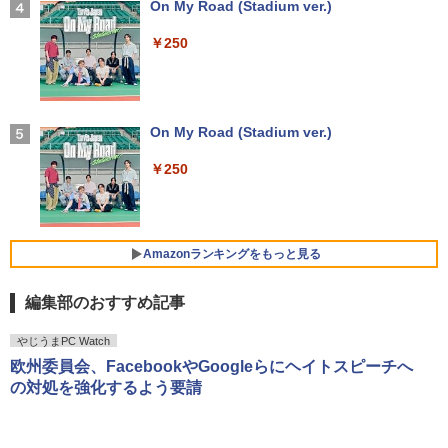
GHz | MEM:8GB | HDD:500GB | DVDマ
FI6 Bluetooth5.2 4K 2画面出力 デスク
元】5年保証/Type-C/100Hz 24インチ モ
【2026年アップグレード版】AOKIMI ワイヤ
On My Road (Stadium ver.)
ルチ | 無線LAN:あり | テンキー | Win11P
トップPC NucBox みにpc 省エネ オフィ
ニター USB-C IPSパネル スピーカー内蔵
レスイヤホン bluetooth イヤホン V12 小型
ro64Bit | ACアダプター付属
ス
HDR10 Adaptive Sync VESA対応 チル
軽量 ブルートゥースHi-Fi 最大36時間再生 ぶ
￥250
角川まんが学習シリーズ 日本の歴史
4
ト調整可 オフィス用PCモニター フレー
るーとゅーす コードレス ENCノイズキャン
全16巻+別巻5冊定番セット [ 山本 博文
ムレス Type-C/HDMIポート 高画質 FHD
セリング 自動ペアリング Type-C充電 マイク
￥9,980
￥46,248
]
フルHD 液晶モニター Minifire MF24X3C
付き 防水 タッチ式音量調整 スポーツ/通勤/通
学/WEB会議(ホワイト)
￥23,760
￥11,999
On My Road (Stadium ver.)
￥1,964
【期間限定 ポイント10倍】Lenovo Idea
Office2024付き デスクトップPC デスク
4
4
Pad D330 10.1型 2-in-1 タブレットPC／
トップ パソコン ビジネス 第14世代 core
￥250
着脱式キーボード（intel 第九世代Celero
i7 第12世代 corei3 corei5 Windows11
今日の眼疾患治療指針 第4版 [ 大路 正人
5
n N4000/4GB/64GB eMMC/HD IPS液晶
SSD 128GB～2TB メモリ8GB～32GB 2
【BenQ公式店】BenQ ベンキュー GW2
Xiaomi シャオミ REDMI Buds 8 Lite ワイヤ
4
]
Type-C データ/充電可）/microSD対応
年保証 安い 激安 オフィス業務 事務作業
491 23.8インチ アイケアモニター Full H
レスイヤホン Bluetooth 5.4 ノイズキャンセ
（最大128GB）/Windows 11 Pro／Dolb
デスクワーク 動画視聴 おしゃれ 本体の
D/IPS/HDMI/DP/ブルーライト軽減プラ
リング ANC 36時間再生
￥28,600
y Audio）【整備済み中古品】
み
ス/フリッカーフリー/ティルト機能/24型/
Amazonランキングをもっと見る
24インチ相当 PCモニター
￥3,480
￥13,800
￥45,700
編集部のおすすめ記事
￥13,896
【Amazon.co.jp限定】 い・ろ・は・す 2L P
薬屋のひとりごと 17巻 (デジタル版ビッグガ
やじうまPC Watch
ET ラベルレス ×8本
ンガンコミックス)
【期間限定破格金額！】新生活 新古品 W
★レノボ / Lenovo ThinkCentre M70q
5
5
欧州委員会、FacebookやGoogleらにヘイトスピーチへ
in11搭載 パソコンノートパソコンoffice
Tiny Gen 5 12TES7DK00 (Windows 11
【期間限定10%OFFクーポン 8/12 10時
5
の対処を強化するよう要請
￥1,112
￥770
付き 初心者向けノートPC 初期設定済 1
Pro/インテル Core i5 14500T/メモリ:16
まで】 ゲーミングモニター 27インチ FH
5.6型 インテル高速CPU ランダムで発送
GB/SSD:256GB)【デスクトップパソコ
D 240Hz 1ms Fast IPSパネル HDMI2.0×
メモリ4GB～ 高速SSD1TB 最大 フルHD
ン】【送料無料】
1 DP1.4×1 Adaptive Sync対応 フリッカ
Webカメラ zoom 軽量薄型 無線 型番更
ーフリー ブルーライトカット モニター