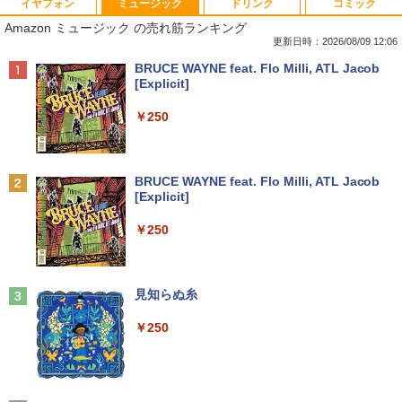
イヤフォン
ミュージック
ドリンク
コミック
【★最大100%ポイント】【大特価!訳あ
R309-Apple Mac mini A1347 1点 MacO
【楽天1位 10.5/11インチ 小型 軽量】モ
[新品]文豪ストレイドッグス (1-28巻 最
1
1
1
1
Amazon ミュージック の売れ筋ランキング
り!】富士通 LIFEBOOK A576/第6世代 C
S Catalina 10.15.7/CPU Core i5-4260U/
バイルモニター 10.5インチ 11インチ フ
新刊) 全巻セット
ore i3/メモリ:4GB/SSD:128GB/15.6型液
メモリ 4GB/SATA 500GB intel HD Grap
ルHD 1080P 100%sRGB 400cd/m? 光沢
更新日時：2026/08/09 12:06
晶/USB 3.0/VGA/HDMI/DVD/Office/中古
hics 5000 1536MB グラフィックス搭載
IPS パネル 色鮮やか 265g 超軽量 Type-
￥22,264
Anker Soundcore P40i オフホワイト
BRUCE WAYNE feat. Flo Milli, ATL Jacob
パソコン ノートパソコン Windows11 W
★送料無料【中古動作品】
C対応 miniHDMI モニター 持ち運び サブ
[Explicit]
indows10
ディスプレイ ミニPC対応 3年保証 EVICI
￥7,990
V
￥6,480
￥250
￥8,999
￥10,999
タッチペンで音が聞ける！ はじめてずか
2
ん1000 英語つき はじめて図鑑1000 はじ
めてのずかん こども 子ども 0歳 1歳 2歳
中古パソコン | NEC | Mate MRL36L-5 |
2
Anker Soundcore P31i ブラック
BRUCE WAYNE feat. Flo Milli, ATL Jacob
3歳 4歳 小学館 タッチペン 図鑑 ずかん
【マラソンP5倍/10%オフクーポン】中古
Windows11 | デスクトップ | 一年保証 |
2
[Explicit]
はじめて 英語 プレゼント クリスマス お
ノートパソコン Windows11 Pro Office
第9世代 | Core i3 9100 3.6(〜最大4.2)G
【P最大31.5%還元！】Minifire モニター
2
￥5,990
祝い 知育玩具 英語教育
付き Panasonic Let's note CF-NX3 第4
Hz | MEM:8GB | SSD:256GB(新品) | DV
24インチ IPS 内蔵スピーカーディスプレ
￥250
世代 Core i5 メモリ8GB 高速SSD256GB
Dマルチ | Win11Pro64bit
イ100Hz FHD 1080P VGA ブルーライト
12.1インチ Bluetoot WEBカメラ Wi-Fi
軽減 フリッカーフリー VESA対応 フレー
￥5,478
HDMI 初期設定済み 送料無料 90日保証
ムレス HDMI1.4／DP／VGAコントラス
￥15,000
ト1000:1 チルト調節可 ビジネス用 【送
料無料】pcモニター (ケーブル付）
Anker Soundcore Liberty 5 ミッドナイトブ
見知らぬ糸
￥9,800
ラック
[11月中旬より発送予定][新品]角川まんが
3
￥10,980
￥250
学習シリーズ 日本の歴史 5大特典つき全
【エントリーでポイント100％還元のチ
3
￥14,990
16巻+別巻5冊セット[入荷予約]
ャンス】GMKtec G5S ミニpc 【Intel N
中古パソコン | Lenovo | ThinkPad L57
5095 DDR5 8GB 128GB SSD】mini pc
3
0 | Windows11 | ノートPC | 一年保証 |
Windows11 Pro 超軽量 4コア/4スレッド
￥23,760
第7世代 | Core i5 7200U 2.5(～最大3.1)
2.9GHz ミニパソコン M.2 2242 SATA WI
【お買い物マラソ開催中！P最大31.5%還
3