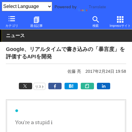
Powered by
Translate
PC Watch
市場
技術
Google
カテゴリ
過去記事
検索
Impressサイト
ニュース
Google、リアルタイムで書き込みの「暴言度」を
評価するAPIを開発
佐藤 亮
2017年2月24日 19:58
リスト