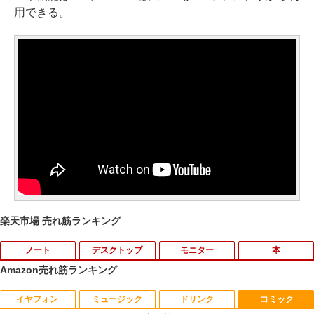
用できる。
楽天市場 売れ筋ランキング
ノート
デスクトップ
モニター
本
Amazon売れ筋ランキング
イヤフォン
ミュージック
ドリンク
コミック
【期間限定破格金額！】新生活 新古品 W
【マラソンセール期間中ポイント5倍】中
BARFOUT! SPECIAL EDITION EARLY
1
1
1