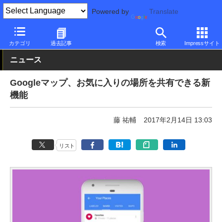
Powered by
Translate
PC Watch
市場
サービス
Google
カテゴリ
過去記事
検索
Impressサイト
ニュース
Googleマップ、お気に入りの場所を共有できる新
機能
藤 祐輔
2017年2月14日 13:03
リスト