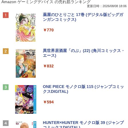
Amazon ゲーミングデバイス の売れ筋ランキング
in11搭載 パソコンノートパソコンoffice
古モニター 19インチ スクエア SXGA 12
AUTUMN 2026 / TIME TRAVEL 岩本 照
付き 初心者向けノートPC 初期設定済 1
80x1024 IPSパネル ノングレア DELL P1
（Snow Man） [ ブラウンズブックス ]
更新日時：2026/08/08 18:06
5.6型 インテル高速CPU ランダムで発送
917S HDMI DisplayPort VGA USBハブ
Anker Soundcore P40i オフホワイト
BRUCE WAYNE feat. Flo Milli, ATL Jacob
by Amazon 天然水 ラベルレス 500ml ×24本
薬屋のひとりごと 17巻 (デジタル版ビッグガ
メモリ4GB～ 高速SSD1TB 最大 フルHD
搭載 動作確認済み 30日保証 送料無料
￥1,870
[Explicit]
富士山の天然水 バナジウム含有 水 ミネラル
ンガンコミックス)
Webカメラ zoom 軽量薄型 無線 型番更
ウォーター ペットボトル 静岡県産 500ミリリ
￥7,990
新で在庫処分
￥6,980
ットル (Smart Basic)
￥250
￥770
￥12,980
2026年度版 英検準2級 過去6回全問題集
2
￥1,380
[ 旺文社 ]
【期間限定10%OFFクーポン 8/12 10時
2
Anker Soundcore P31i ブラック
BRUCE WAYNE feat. Flo Milli, ATL Jacob
異世界居酒屋「のぶ」(22) (角川コミックス・
まで】 ゲーミングモニター 24.5インチ F
￥1,870
[Explicit]
エース)
【Amazon.co.jp限定】 い・ろ・は・す 2L P
Panasonic Let's note CF-SZ6/12.1型F
HD 240Hz 1ms Fast IPSパネル HDMI2.0
2
ET ラベルレス ×8本
￥5,990
HD / 第7世代 Core i3-7100U /中古ノート
×1 DP1.4×1 Adaptive Sync対応 フリッ
￥250
￥832
パソコン win11 office付・整備済み品・
カーフリー ブルーライトカット モニター
￥1,112
メモリ8GB / 高速SSD搭載 / Webカメラ /
ディスプレイ MAXZEN MGM25IC04-F2
HDMI・VGA / WiFi / 超軽量モバイルノー
40
【全巻】 ドラフトキング 1-25巻セット
3
ト ・初期設定不要
（ヤングジャンプコミックス） [ クロマ
Anker Soundcore Liberty 5 ミッドナイトブ
On My Road (Stadium ver.)
ONE PIECE モノクロ版 115 (ジャンプコミッ
￥12,980
ツ テツロウ ]
ラック
クスDIGITAL)
by Amazon 天然水ラベルレス 2L×9本
￥14,800
￥250
￥17,666
￥14,990
￥594
￥1,117
Yoothi 互換品 液晶 15.6インチ NE156F
3
【全品最大2500円OFFクーポン】【贅沢
HM-NX3 NE156FHM-NX5 対応 144Hz 4
3
な性能を手の届く価格でCorei5 CPU+Off
0ピン 1920x1080 FullHD IPS LED LCD
【全巻】 ワンパンマン 1-37巻セット
4
ice2019 H&B】 富士通 LIFEBOOK A577
液晶ディスプレイ 修理交換用液晶パネル
【2026年アップグレード版】AOKIMI ワイヤ
On My Road (Stadium ver.)
HUNTER×HUNTER モノクロ版 39 (ジャンプ
（ジャンプコミックス） [ ONE ]
第7世代 Core i5 メモリ 4GB/8GB/16GB
レスイヤホン bluetooth イヤホン V12 小型
コミックスDIGITAL)
by Amazon 炭酸水 ラベルレス 500ml ×24本