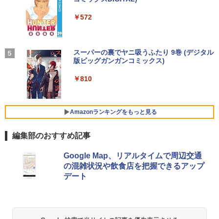
SSD128GB/256GB/512GB/1TB DVD テ
軽量 ブルートゥースHi-Fi 最大36時間再生 ぶ
強炭酸水 ペットボトル 500ミリリットル (Sm
￥11,800
￥250
￥18,876
ンキー Windows11 中古 PC 中古ノート
るーとゅーす コードレス ENCノイズキャン
art Basic)
￥572
PC中古ノートパソコン 中古パソコン 15.
セリング 自動ペアリング Type-C充電 マイク
6インチ
付き 防水 タッチ式音量調整 スポーツ/通勤/通
￥1,625
学/WEB会議(ホワイト)
IOデータ 3辺フレームレス＆広視野角A
4
￥14,800
DSパネル液晶ディスプレイ ［23.8型 /フ
BUGS LIFE
スーパーの裏でヤニ吸うふたり 9巻 (デジタル
信じていた仲間達にダンジョン奥地で殺
5
￥1,964
ルHD(1920×1080) /ワイド］ ブラック
版ビッグガンガンコミックス)
されかけたがギフト『無限ガチャ』でレ
【Amazon.co.jp限定】 伊藤園 磨かれて、澄
KH-A241DB
ベル9999の仲間達を手に入れて元パーテ
みきった日本の水 2L 8本 ラベルレス [ ケース
￥250
ィーメンバーと世界に復讐＆『ざま
] [ 水 ] [ ペットボトル ] [ 箱買い ] [ ストック
￥810
月間ベストプライス 中古ノートパソコン
Xiaomi シャオミ REDMI Buds 8 Lite ワイヤ
￥15,980
ぁ！』します！【電子書籍】
] [ 水分補給 ]
4
第10世代 Core i3 Windows11 メモリ8G
レスイヤホン Bluetooth 5.4 ノイズキャンセ
B 高速SSD256GB 15.6インチ 事務作業
リング ANC 36時間再生
￥792
￥998
に最適 無線LAN Wi-Fi搭載 Bluetooth対
Amazonランキングをもっと見る
応 Webカメラ内蔵 ZOOM対応 富士通 A
￥3,480
BenQ 27型液晶ディスプレイ アイケアG
5
5510/DX 初期設定済 すぐ使える 90日保
Wシリーズ ブラック GW2791 [GW2791]
証 送料無料
編集部のおすすめ記事
【RNH】
￥22,480
Google Map、リアルタイムで周辺交通
￥16,300
の混雑状況や飲食店を把握できるアップ
デート
LTE対応 中古美品 / タッチ 10.5インチ M
5
icrosoft Surface GO2 Model.1927 フル
HD対応WUXGA/ 第8世代CoreM3-8100
Y/ 8GB/ 爆速NVMe 128GB-SSD/ カメラ/