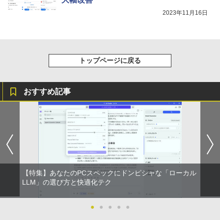
2023年11月16日
トップページに戻る
おすすめ記事
【特集】あなたのPCスペックにドンピシャな「ローカル
LLM」の選び方と快適化テク
●
●
●
●
●