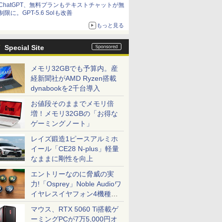
ChatGPT、無料プランもテキストチャットが無
制限に。GPT-5.6 Solも改善
もっと見る
Special Site
メモリ32GBでも予算内。産
経新聞社がAMD Ryzen搭載
dynabookを2千台導入
お値段そのままでメモリ倍
増！メモリ32GBの「お得な
ゲーミングノート」
レイズ鍛造1ピースアルミホ
イール「CE28 N-plus」軽量
なままに剛性を向上
エントリーなのに脅威の実
力!「Osprey」Noble Audioワ
イヤレスイヤフォン4機種を
一気に聴く
マウス、RTX 5060 Ti搭載ゲ
ーミングPCが7万5,000円オ