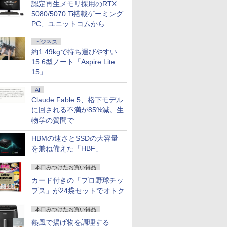
認定再生メモリ採用のRTX
5080/5070 Ti搭載ゲーミング
PC、ユニットコムから
ビジネス
約1.49kgで持ち運びやすい
15.6型ノート「Aspire Lite
15」
AI
Claude Fable 5、格下モデル
に回される不満が85%減。生
物学の質問で
HBMの速さとSSDの大容量
を兼ね備えた「HBF」
本日みつけたお買い得品
カード付きの「プロ野球チッ
プス」が24袋セットでオトク
本日みつけたお買い得品
熱風で揚げ物を調理する