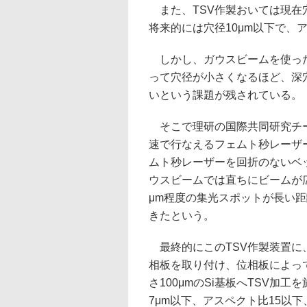
また、TSV作製おいては現在穴
将来的には穴径10μm以下で、
しかし、ガウスビームを使った
って穴径が小さくなるほど、深
いという課題が残されている。
そこで理研の国際共同研究チー
速で行なえるフェムト秒レーザー
ムト秒レーザーを回折のないベ
ウスビームでは直ちにビームが
μm程度の集光スポットが長い距
きたという。
最終的にこのTSV作製装置に、
相板を取り付け、位相板によっ
さ100μmのSi基板へTSV加
7μm以下、アスペクト比15以