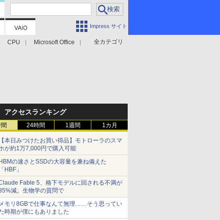
Impress サイト
全カテゴリ
CPU
Microsoft Office
アクセスランキング
時間
24時間
1週間
1カ月
【本日みつけたお買い得品】モトローラのスマ
ホが約1万7,000円で購入可能
HBMの速さとSSDの大容量を兼ね備えた
「HBF」
Claude Fable 5、格下モデルに回される不満が
85%減。生物学の質問で
メモリ8GBで仕事なんて無理……そう思ってい
た時期が僕にもありました