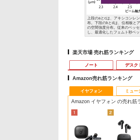
上段のaとcは、アキシコンレ
布。下段のbとdは、位相板と
の空間強度分布。従来のベッセ
し、最適化したフェムト秒ベッ
楽天市場 売れ筋ランキング
ノート
デスク
Amazon売れ筋ランキング
10
10
10
1
1
1
1
2
2
2
2
イヤフォン
ミュー
Amazon イヤフォン の売れ
値引／デスクトップPC デスクトップ パソ
モニター 17インチ
品】【楽天1
巻】 キングダム 1-
【送料無料】TF: HP
中古 フルHD 13.3イン
DIME (ダイム) 2026年
【★最大100%ポイン
【おまかせPC】 デス
厳選大手メーカー 中古
キングダム 80 （ヤン
中古パソコン | HP |
PHILIPS モニター 23
信じていた仲間達に
【★最大100%ポイ
rei5 ビジネス Windows11 SSD500GB メ
SA対応 壁掛け ノン
】ノートパソコン
巻セット （ヤングジ
E243i ワイド液晶モニ
チ TOSHIBA
11月号 [雑誌] 【特集:
ト】【新生活応援・
クトップパソコン
パソコンモニター 液晶
グジャンプコミック
ProDesk 600 G4 SF 
インチ 243V5 VAパ
ンジョン奥地で殺さ
ト】【新生活応援・