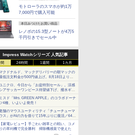
-1.6GHz
ミングPC、 DDR5+PCIe 4.0 SSDスロッ
B [液晶デ
き
FUJISTU FMV
巻セット ビッグコミッ
H&B 搭載｜中古ノー
グモニター FastIPS
王」 （中公新書） [ 河
パソコン パソコン
モリ 16GB 1年保証 安い 激安 オフィス業務 
グレア HDMI VGA VA
新品第13世代CPU搭載
ャンプコミックス） [
ター 23.8
dynabook
踊る大捜査
モリ
x16、M.2 2230 key Eスロット 、2.5G
.8型/ブラ
LIFEBOOK WU2/J
クス 小林有吾 小学館
トパソコン
モトローラのスマホが約1万
1ms(GTG)
内春人 ]
Office付き
クワーク 高スペック 新品 動画視聴 おしゃれ
パネル SXGA
ノートPC Office付き
原 泰久 ]
WUXGA(19
Windows
￥12,800
￥24,200
￥29,800
￥13,591
￥1,100
￥34,680
￥88,350
￥14,800
￥29,800
￥56,870
￥7,980
￥35,189
￥1,300
6GB/フル
2.1/DP1.4/USB-C 3画面出力 ベアボーンキッ
フレームレ
FMVUH04002 対応 30
（青年コミック）
Windows11 Office付
Windows11搭載
典あり★本体のみ★
1280×1024 4:3 液晶デ
ノートパソコン 初心者
力端子
越性能 第1
7,000円で購入可能
チ [訳あり
ピン 1920x1200
｜テンキー DVD 搭載
14/15.6インチ型ワイド
ィスプレイ PCモニタ
向け Windows11 初期
『HDMI/Dis
i5-1235U
頃購入
WUXGA IPS LED LCD
｜Core i5 第7世代 メ
液晶 フルHD 第14世代
ー サブモニター 防犯
設定済 Webカメラ
Sub』 高
NVMe式25
本日みつけたお買い得品
液晶ディスプレイ 修理
モリ 8GB SSD 256GB
CPU intel N3450 Core
カメラ 監視モニター
zoom 日本語キーボー
ット チル
カメラ 無線W
レノボの15.3型ノートが4万5
交換用液晶パネル
｜店長厳選 Lenovo
i5 i7 メモリ
店舗 受付 薄型 軽量
ド 14.1型 Intel
ルデザイン 
カバリ Off
ThinkPad 15.6型
8GB~32GB
LCD-T0170 ブロード
Celeron メモリ8GB
レア 液晶
Win11【
千円引きでセール中
Bluetooth Wi-Fi 無線
SSD128GB~1TB WEB
ウォッチ
SSD1TB(最大) 大容量
3ケ月保証
ソコン 中
｜中古 パソコン 中古
カメラ テンキー付き
バッテリービジネス 大
無料 あす
PC Word Excel
大容量 大画面 zoom軽
学生 プレゼント 学生
発送（Win
Impress Watchシリーズ 人気記事
量 初心者向け
向け
対応可能 W
時間
24時間
1週間
1カ月
マクドナルド、マックデリバリーの朝マックの
最低注文料金が500円値上げ。8月18日より
1,500円から受付
ユニクロ、今日から「お盆特別セール」。涼感
シアサッカーワンピース待望値下げ、撥水ギア
ショーツは1990円に
ミスド「Mrs. GREEN APPLE」のコラボドーナ
ツ4種、いよいよ発売！
老舗のマウスユーティリティ「チューチューマ
ウス」がAIの力を借りて15年ぶりに復活／64bit
化、Windows 10/11、「Chrome」も走り回
【家電レビュー】手ごわい雑草との戦い、コメ
る。復活記念で2026年末まで500円
リの草刈機で完全勝利 掃除機感覚で使えた