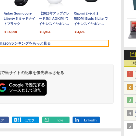
クト
D
限
9
中古 デスクトップパソ
晶ディスプレイ LCD-
川 夏哉 ]
10210U
N5095 LPDDR4X
ター 15.6 インチ フル
一般社団法人日本施設
Core i5 7300U 8GBメ
3070SF Micro 9世代
ー 新品 フルHD HP
歴史21巻セット
ラ＆フルHD】ノート
中古 Core i5
7745HX、ゲー
LCD-A241D
1000 英語つ
8世
蔵
9
o/
コン Office付き 第10世
AS241F 3辺スリムベ
1.6GHz/8GB/256GB(SSD)/13.3W/FHD(1920x1080)/Win11
16GB 256GB SSD】
HD モニター デュアル
基準管理士協会 ]
モリ 256GB SSD 12.1
Core i5 メモリ8GB
Series 3 Pro 322pe
パソコン 中古 パソコ
(10210U)/メ
ト、PCIe 5.0
ィスプレイ 23
￥45,999
￥7,480
￥924
￥16,500
￥49,800
￥9,999
￥22,000
￥19,980
￥32,780
￥11,280
￥22,638
￥25,800
￥27,500
￥63,999
￥12,720
￥5,478
て
モリ:
代 フルHD 安心サポー
ゼル採用 24インチ ブ
バッテリ劣化【中古】
mini pc Windows11
ディスプレイ ポータブ
型 カメラ付き ] : アウ
16GB SSD256GB
21.45インチFHDモニ
ン 14インチ 最大
8GB/SSD25
RJ45、HDMI
ック/5Y/3辺
Anker Soundcore
【2026年アップグレ
Xiaomi シャオミ
ー
D:128GB/256GB/512GB/1TB/15.6
ト 仕事用 液晶セット
ルーライト低減機能 マ
【20260619】
Pro 超軽量 4コア/4ス
ル モバイルディスプレ
トレット ●【今だけ
HDMI office
ター IPS 21.5型 角度調
SSD1TB メモリ16GB
HD15.6イン
ト
ス]
Liberty 5 ミッドナイ
ード版】AOKIMI ワ
REDMI Buds 8 Lite ワ
B/13.3
ま
Dカ
Windows11 Pro
ルチディスプレイ
レッド 2.9GHz ミニパ
イ 高画質 液晶 IPSパネ
SSD倍増中↑】 中古
Windows11 pro Win11
整 VESA 100Hz 液晶
Core i5 第8世代
品] 2020年
トブラック
イヤレスイヤホン
イヤレスイヤホン
子
EPSON Endeavor
ソコン 静音 M.2 2242
ル セカンド サブモニ
ノートパソコン レッ
4K 対応 ミニPC デスク
HDMI VGA PS5
Microsoft Office付き
bluetooth イヤホン
Bluetooth 5.4 ノイズ
N:
ス/中
AT997/E Core i5 16GB
SATA WIFI6
ター 薄型 軽量 家庭用
ツノート Let's note
トップパソコン デスク
Switch 3年保証 転送不
Windows11 DELL
￥14,990
￥1,964
￥3,480
V12 小型軽量 ブルー
キャンセリング ANC
t
 ノ
22インチ 中古 パソコ
Bluetooth5.2 4K
テレワーク スマートフ
2in1タブレットOffice
トップ PC 中古パソコ
可 (型番：AK2F1UT）
Latitude 5400
トゥースHi-Fi 最大
36時間再生
ン デスクトップパソコ
HDMI 2画面出力 デス
ォン
選択可 PC おしゃれな
ン 1186aR 10249091
Microsoft Office付き
mazonランキングをもっと見る
36時間再生 ぶるーと
ン
クトップPC みにpc 省
カラーから選べる
中古ノートパソコン
ゅーす コードレス
エネ オフィス高速起動
ノートPC パソコン カ
ENCノイズキャンセ
省電力 静音設計
メラ 軽量 薄型
リング 自動ペアリン
1
グ Type-C充電 マイ
ク付き 防水 タッチ式
 検索で当サイトの記事を優先表示させる
音量調整 スポーツ/通
勤/通学/WEB会議(ホ
ワイト)
.
On My Road
by Amazon 天然水
ONE PIECE モノクロ
On My Road
by Amazon 炭酸水
HUNTER×HUNTER
BUGS LIFE
コカ・コーラ やかんの
スーパーの裏でヤニ吸
(Stadium ver.)
ラベルレス 2L×9本
版 115 (ジャンプコミ
(Stadium ver.)
ラベルレス 500ml
モノクロ版 39 (ジャ
麦茶 from 爽健美茶 ラ
うふたり 9巻 (デジタル
￥250
ックスDIGITAL)
×24本 強炭酸水 ペッ
ンプコミックス
ベルレス
版ビッグガンガンコミ
￥250
￥1,117
￥250
ェア
はてブ
note
LinkedIn
水
トボトル 500ミリリ
DIGITAL)
650mlPET×24本
ックス)
￥594
￥1,625
￥572
￥2,009
￥810
ットル (Smart
Basic)