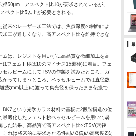
径50μm、アスペクト比10が要求されているが、
アスペクト比5以上が必要とされる。
従来のレーザー加工法では、焦点深度の制約によ
穴加工が難しくなり、高アスペクト比を維持できな
最
ムは、レジストを用いずに高品質な微細加工を高
(1フェムト秒は10のマイナス15乗秒)に着目。フェ
ッセルビームにしてTSVの作製を試みたところ、ガ
広がってしまうところ、ベッセルビームでは直径数
離(数mm以上)に渡って集光径を保ったまま伝搬で
BK7という光学ガラス材料の基板に2段階構造の位
て最適化したフェムト秒ベッセルビームを用いて暑
工を施した結果、高品質で高アスペクト比のTSV(穴径
下、これは将来的に要求される性能の3倍)の高密度2次