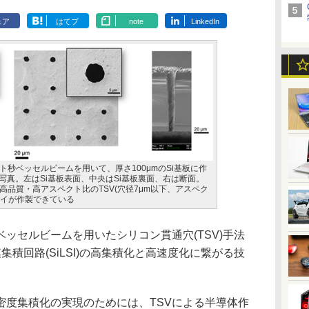
ェア
はてブ
note
LinkedIn
秒ベッセルビームを用いて、厚さ100μmのSi基板に作
写真。左はSi基板表面、中央はSi基板裏面、右は断面。
品質・高アスペクト比のTSV(穴径7μm以下、アスペク
レイが作製できている
ッセルビームを用いたシリコン貫通穴(TSV)手法
積回路(SiLSI)の高集積化と高速度化に繋がる技
度集積化の実現のためには、TSVによる半導体作