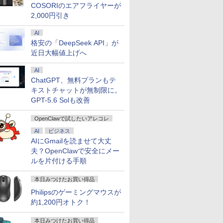
COSORIのエアフライヤーが
2,000円引き
AI
格安の「DeepSeek API」が
近日大幅値上げへ
AI
ChatGPT、無料プランもテ
キストチャットが無制限に。
GPT-5.6 Solも改善
OpenClawで試したいアレコレ
AI
ビジネス
7
7
7
8
8
8
7
9
9
9
10
10
10
AIにGmailを読ませて大丈
夫？OpenClawで安全にメー
ルを片付ける手順
本日みつけたお買い得品
Philipsのゲーミングマウスが
約1,200円オトク！
INISFORUM BD895i SE/BD775i SE
レイ ア
音が聞け
Yoothi 互換品 液晶
送料無料【中古】アオ
レビュー投稿 5年保証
24G4/11 23.8インチ フ
継体天皇 六世紀に現れ
楽天ランキング1位★
＼マラソン限定値引／デスクトップPC デスク
液晶モニター 17インチ
【新品】【楽天1
【全巻】 キングダム 1-
【送料無料】
中古 フルHD
DIME (ダイ
PA#ABJ:Win10)
ーボード 、AMD Ryzen 9 8945HX /Ryzen 7
ータ
ずかん
14.0インチ 富士通
アシ 1〜40巻 までの全
｜MS Office 2024
ルHD 180Hz ゲーミン
た世襲王権の「始祖
三年保証 新品 ノート
コン 第14世代 corei5 ビジネス Windows11 S
VESA対応 壁掛け ノン
位！】ノートパソコン
79巻セット （ヤングジ
E243i 
チ TOSHI
11月号 [雑
本日みつけたお買い得品