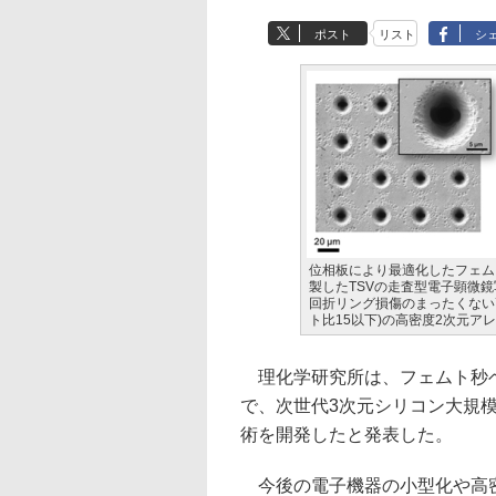
ポスト
リスト
シ
位相板により最適化したフェムト
製したTSVの走査型電子顕微鏡
回折リング損傷のまったくない高
ト比15以下)の高密度2次元ア
理化学研究所は、フェムト秒ベ
で、次世代3次元シリコン大規模集
術を開発したと発表した。
今後の電子機器の小型化や高密