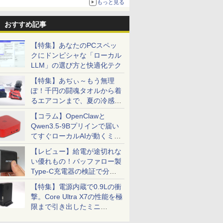
もっと見る
おすすめ記事
【特集】あなたのPCスペッ
クにドンピシャな「ローカル
LLM」の選び方と快適化テク
【特集】あぢぃ～もう無理
ぽ！千円の闘魂タオルから着
るエアコンまで、夏の冷感グ
ッズ一挙紹介
【コラム】OpenClawと
Qwen3.5-9Bプリインで届い
てすぐローカルAIが動くミニ
PC「SER9 Pro」
【レビュー】給電が途切れな
い優れもの！バッファロー製
Type-C充電器の検証で分か
ったこと
【特集】電源内蔵で0.9Lの衝
撃。Core Ultra X7の性能を極
限まで引き出したミニ
PC「GPD BOX」