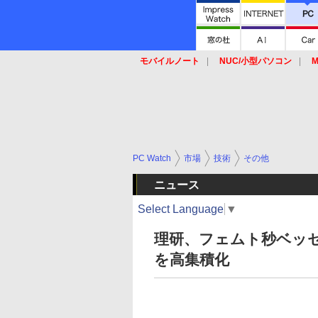
モバイルノート
NUC/小型パソコン
M
SSD
キーボード
マウス
PC Watch
市場
技術
その他
ニュース
Select Language
▼
理研、フェムト秒ベッセ
を高集積化