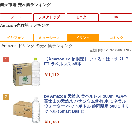
楽天市場 売れ筋ランキング
ノート
デスクトップ
モニター
本
Amazon売れ筋ランキング
イヤフォン
ミュージック
ドリンク
コミック
【期間限定 キャンペン】中古ノートパソ
【中古】 Apple TV HD 32GB MR912J/A
【マラソンセール期間中ポイント5倍】
星新一ショートショート1001 [ 星 新一 ]
1
1
1
1
Amazon ドリンク の売れ筋ランキング
コン Windows11 Office搭載 軽量 13.3
(A1625) 周辺機器 / 発売時期2015年〜
【訳あり】 中古モニター 23〜24インチ
型 モバイルPC 富士通 LIFEBOOK E734
DP / HDMI / DVI VGA 端子選択可能 店長
更新日時：2026/08/08 00:06
￥49,500
Intel Celeron 第4世代CPU メモリ4GB S
おまかせ ケーブル付き サブモニターにお
￥4,680
Anker Soundcore P40i オフホワイト
BRUCE WAYNE feat. Flo Milli, ATL Jacob
【Amazon.co.jp限定】 い・ろ・は・す 2L P
SD128GB+外付けHDD250GB HD(1366×
すすめ 動作確認済み 30日保証 送料無料
[Explicit]
ET ラベルレス ×8本
768) 無線 bluetooth内蔵 DisplayPort対
￥7,990
応 送料無料 訳あり
￥4,200
￥250
￥1,112
￥7,980
【週末限定クーポン＆P5倍！】 中古パソ
永遠の記憶 [ 東野 圭吾 ]
2
2
コン 中古 デスクトップパソコン Office
付き 大容量 快適メモリ 第8世代 整備済
□◇〇【目が疲れにくい ブルーライトカ
￥2,310
2
Anker Soundcore P31i ホワイト
BRUCE WAYNE feat. Flo Milli, ATL Jacob
by Amazon 天然水 ラベルレス 500ml ×24本
み サポート充実 Windows11 Pro DELL
ット!!】iiyama/イイヤマ フルHD対応21.
[Explicit]
富士山の天然水 バナジウム含有 水 ミネラル
OptiPlex 7060 Core i5 16GB 中古 パソ
中古ノートパソコン・ windows11 offic
5型 ProLite XUB2292HS-B1 HDMI対応
2
ウォーター ペットボトル 静岡県産 500ミリリ
￥5,990
コン デスクトップパソコン
e付・整備済み品・富士通 ARROWS Tab
スピーカー内蔵 綺麗な鮮明画像 【中古】
ットル (Smart Basic)
￥250
Q508 文教モデル 10.1型 WUXGA タブレ
送料無料
ットPC (Atom / 4GB / 128GB / Window
￥49,999
￥1,380
s 11 & Office 2019 搭載) 本体＋専用キ
￥6,500
月刊少女野崎くん（18）特装版 セレク
3
ーボード付 ・初期設定不要
ト小冊子「堀と鹿島編」付き （SEコミッ