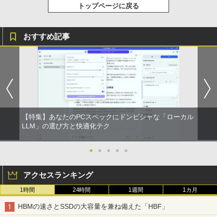
トップページに戻る
￥572
おすすめ記事
スーパーの裏でヤニ吸うふたり 9巻 (デジタル
版ビッグガンガンコミックス)
￥810
【特集】あなたのPCスペックにドンピシャな「ローカル
LLM」の選び方と快適化テク
●
●
●
●
●
アクセスランキング
1時間
24時間
1週間
1カ月
HBMの速さとSSDの大容量を兼ね備えた「HBF」