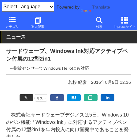
Powered by
Translate
PC Watch
パソコン/タブレット/スマートフォン
2in1
ドスパラ
カテゴリ
過去記事
検索
Impressサイト
ニュース
サードウェーブ、Windows Ink対応アクティブペ
ン付属の12型2in1
～指紋センサーでWindows Helloにも対応
若杉 紀彦
2016年8月5日 12:36
リスト
株式会社サードウェーブデジノスは5日、Windows 10
のペン機能「Windows Ink」に対応するアクティブペン
付属の12型2in1を年内投入に向け開発中であることを発
表した。