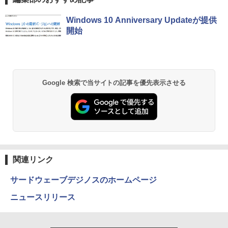
R2514/メモリ 16GB/SSD 256GB)(シル
光沢 1000:1 高コントラスト 超軽量 600
薬屋のひとりごと 17巻 (デジタル版ビッグガ
バー) ミニPC GMK-G11-16/256-W11Pro
g スピーカー内蔵 Type-C/HDMI 接続 PS
Windows 10 Anniversary Updateが提供
ンガンコミックス)
(R2514)
5/Switch/PC/スマホ対応
レビュー投稿 5年保証｜MS Office 2024
5
開始
H&B 搭載｜中古 ノートパソコン Windo
￥770
ws11 Office付｜スペック Core i5 第7世
￥72,000
￥8,490
代 メモリ 8GB 大容量 HDD 500GB テン
キー DVDドライブ搭載 CD DVD 再生可
｜中古パソコン 中古ノートパソコン 中古
PC オフィス搭載
異世界居酒屋「のぶ」(22) (角川コミックス・
Google 検索で当サイトの記事を優先表示させる
エース)
￥19,800
￥832
ONE PIECE モノクロ版 115 (ジャンプコミッ
クスDIGITAL)
関連リンク
￥594
サードウェーブデジノスのホームページ
ニュースリリース
HUNTER×HUNTER モノクロ版 39 (ジャンプ
コミックスDIGITAL)