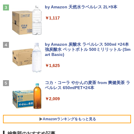
Anker Soundcore Liberty 5 ミッドナイトブ
On My Road (Stadium ver.)
クスプレミアム） [ 椿いづみ ]
ラック
by Amazon 天然水ラベルレス 2L×9本
￥9,800
DELL Optiplex 7090 2500SFF (Win11x
3
￥250
64) 中古 Core i7-2.5GHz(11700)/メモリ
￥1,650
【中古】その他メーカー モバイルモニタ
3
￥14,990
16GB/HDD1TB/DVDマルチ [B:良品] 202
￥1,117
ー 15.6インチ フルHD【291-ud】
2年頃購入
【期間限定破格金額！】新生活 新古品 W
￥7,235
3
in11搭載 パソコンノートパソコンoffice
￥56,100
【幼児ドリル部門ランキング第1位】 学
4
付き 初心者向けノートPC 初期設定済 1
【2026年アップグレード版】AOKIMI ワイヤ
On My Road (Stadium ver.)
習参考書 問題集 プリント ドリル 手先 て
5.6型 インテル高速CPU ランダムで発送
レスイヤホン bluetooth イヤホン V12 小型
by Amazon 炭酸水 ラベルレス 500ml ×24本
さき 遊び「はじめての七田式プリント」
メモリ4GB～ 高速SSD1TB 最大 フルHD
軽量 ブルートゥースHi-Fi 最大36時間再生 ぶ
強炭酸水 ペットボトル 500ミリリットル (Sm
￥250
Webカメラ zoom 軽量薄型 無線 型番更
るーとゅーす コードレス ENCノイズキャン
art Basic)
【エントリーでポイント100％還元のチ
【2025新型】モバイルモニター15.6イン
￥8,800
4
4
新で在庫処分
セリング 自動ペアリング Type-C充電 マイク
ャンス】GMKtec M8 ミニPC【AMD Ryz
チ モバイルディスプレイ ポータブルモニ
付き 防水 タッチ式音量調整 スポーツ/通勤/通
￥1,625
en 5 PRO 6650H 16GB 512GB】4.5GH
タ ゲームモニタ ー スイッチ用モニター
学/WEB会議 6.0(オフホワイト)
￥9,980
z 6コア 12スレッド OCuLink Windows
1920x1080P FHD 持ち運び 高輝度400Ni
11 Pro LPDDR5 6400MT/s 16T増設 3画
ts 非光沢IPSパネル 100%広色域 HDRモ
BUGS LIFE
魔女と傭兵（9） 【電子書籍】[ 宮木真人
5
￥2,599
面2.5GbpsLAN Bluetooth5.2 WiFi HD
ード対応 Type-C/mini HDMI端子 PC/Swi
]
コカ・コーラ やかんの麦茶 from 爽健美茶 ラ
MI 省エネ ゲーミングpc みにpc minipc
tch/PS4/MAC/スマホなど対応 B0BZW3
ベルレス 650mlPET×24本
￥250
8K コンパクト
XVDL
【中古】 店長セレクト おまかせA4ノー
4
￥792
トパソコン Windows10 お気軽ノートPC
Xiaomi シャオミ REDMI Buds 8 Lite ワイヤ
￥2,009
SSD120GB以上 メモリ4GB Celeron搭
￥78,248
￥7,400
レスイヤホン Bluetooth 5.4 ノイズキャンセ
載 液晶15インチ 中古ノートパソコン DV
リング ANC 36時間再生
Dドライブ(内蔵or外付) WPS Office付き
中古パソコン
￥3,480
Amazonランキングをもっと見る
GMKtec｜ジーエムケーテック 超小型 デ
【500円クーポン＋ポイント最大31.5%還
5
5
￥11,800
スクトップパソコン GMKtec NucBox G
元！】モバイルモニター 15.6 インチ FH
編集部のおすすめ記事
11(Windows 11 Pro/Ryzen Embedded
D 1920×1080 1080P Fast IPS パネル 非