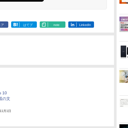
ェア
はてブ
note
LinkedIn
 10
n搭載の文
年11月1日