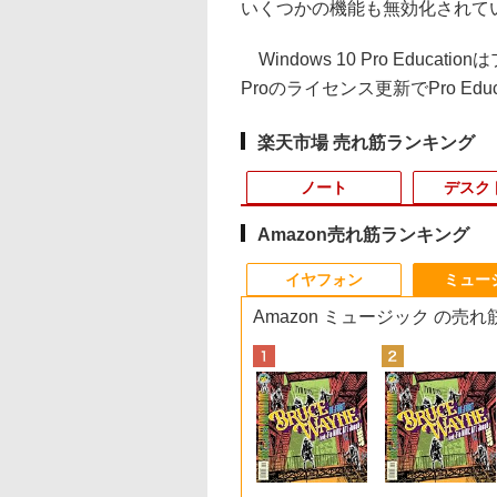
いくつかの機能も無効化されて
Windows 10 Pro Educa
Proのライセンス更新でPro Educ
楽天市場 売れ筋ランキング
ノート
デスク
Amazon売れ筋ランキング
4
10
10
10
1
1
1
1
2
2
2
2
イヤフォン
ミュー
Amazon ミュージック の売
 64BIT
間限定P15倍+最大
天1位常連・超800
料無料】100日後
【数量限定,特価セール】
【Win11、Microsoft
【期間限定10%OFFク
【予約】スター・ウォ
【ポイント10倍 期間限
22インチ 液晶セット Dell 第
【超特価】厳選大手メ
【9月上旬発送予定】
【マラソン限定
【エントリーで最大
【3千円以上送料無
【マラソン値
x 7070ミニタ
%OFFクーポン】
得】黒/白 モニタ
語がものになる1
GEEKOM GT2 Mega AIミニ
Office 2024 H&B搭
ーポン 8/12 10時ま
ーズ／マンダロリアン
定】dynabook K70 第
8世代 Core i5 メモリ16GB
ーカー 液晶モニター シ
ハンターハンター 全巻
30%OFF】中古 店
額ポイント還元｜8/1
日本の歴史 小学館版
の 新品】新品
9世代 16GB
年保証】DELL デル
.5 / 23.8 / 24.5 /
0分ネイティブ英語
PC 第十五代 Intel Core U9
載】13.3型 WEBカメラ
で】 モニター 34イン
公式ビジュアルガイド
11世代 intel N4500
Nvme M.2 SSD 512GB
ークレット 22-23型ワ
HUNTER×HUNTER 1
まかせパソコン Cor
まで】 ASUS｜エイ
習まんが 20巻セッ
PC デスクトッ
DVD 中古パソ
ITUDE 3510
 240Hz/200Hz
写し／ブレット・
285H搭載&Intel Arc 140T
フルHD｜中古 ノート
チ 湾曲 ウルトラワイ
10.1型 高精細 IPSノン
Office付き WiFi HDMI
イド フル
巻-39巻 セット 最新 冨
i5 第10世代 メモリ8
ース PCモニター Ey
山川出版社
ジネス Ryzen5
,600
,999
980
￥129,900
￥39,800
￥26,980
￥6,600
￥16,700
￥45,800
￥4,480
￥19,096
￥32,800
￥10,980
￥19,360
￥62,795
プ
D256GB メモリ
0Hz/165Hz/100Hz
ゼイ／井上麻衣
GPU(99 TOPS)【128GB
パソコン Windows11
ド UWQHD 120Hz VA
グレア 無音ファンレス
Windows11 デスクトップパ
HD（1920x1080）
樫 義博 集英社 ジャン
16GB SSD240GB 1
Care ブラック
Windows10 1