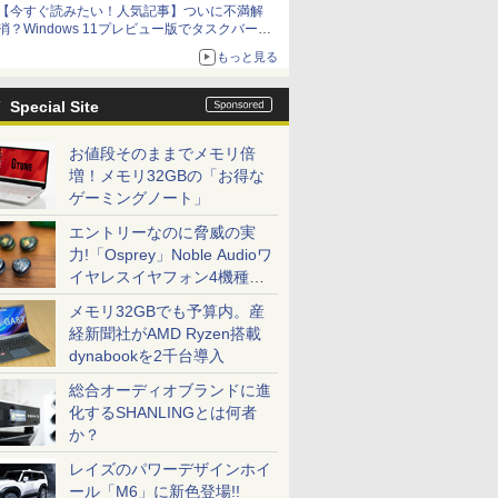
【今すぐ読みたい！人気記事】ついに不満解
消？Windows 11プレビュー版でタスクバーの
配置変更を徹底検証 - PC Watch
もっと見る
Special Site
お値段そのままでメモリ倍
増！メモリ32GBの「お得な
ゲーミングノート」
エントリーなのに脅威の実
力!「Osprey」Noble Audioワ
イヤレスイヤフォン4機種を
一気に聴く
メモリ32GBでも予算内。産
経新聞社がAMD Ryzen搭載
dynabookを2千台導入
総合オーディオブランドに進
化するSHANLINGとは何者
か？
レイズのパワーデザインホイ
ール「M6」に新色登場!!