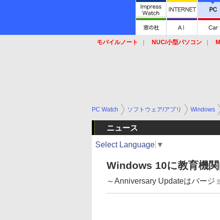
モバイルノート
NUC/小型パソコン
M
SSD
キーボード
マウス
PC Watch
ソフトウェア/アプリ
Windows
ニュース
Select Language
▼
Windows 10に教
～Anniversary Updateはバージ