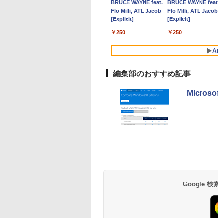
Anker Soundcore
BRUCE WAYNE feat.
Anker Soundcore
BRUCE WAYNE feat
B Core i5
ミングモニター
DDR5+6TB SSD（拡張可
Office 付き｜VAIO Pro
HDR10 HDMI2.0 DP1.4
Wi-Fi 6 WEBカメラ 初
ソコン 中古パソコン
HDMI指定可 ノングレ
プコミックス 漫画 マン
ンチ Windows11 W
VP227HF [21.45型 /
メモリ 16GB 
P40i オフホワイト
Flo Milli, ATL Jacob
P31i ブラック
Flo Milli, ATL Jacob
dows 11 Pro 中古
s応答 pcモニター
能）】｜4画面8K出力｜
PG｜Core i5 第12世代
Adaptive Sync PIP
期設定済み すぐ使える
ア EIZO IIYAMA 三菱
ガ まんが 全巻セット
Office 1年保証 ノー
ルHD(1920×1080) /
ゲーム ゲーミ
[Explicit]
[Explicit]
トレット 返品 送
コン モニター 非
Win11 Pro｜USB4×2+6ポー
以降 1.30GHz メモリ
PBP 非光沢 ブルーラ
Windows 11 頑丈設計
富士通 NEC IO-DATA
【送料無料】【新品】
パソコン【CA】 中
イド /100Hz]
ゲーミングPC
￥7,990
￥5,990
料 中古ノートパソ
 スピーカー内蔵
ト｜70W高性能冷却mini pc
8GB SSD 256GB｜中
イト軽減 フリッカーフ
2in1 タブレットPC(タ
Dell HP PHILIPS等 液
ノートパソコン WIN1
ト ヴァロラント
￥250
￥250
 中古パソコン ノ
/Freesync/VESA
｜WiFi 7/BT 5.4/USB4｜PSE
古パソコン 中古ノート
リー VESA対応 ブラッ
ッチペン非付属)【整備
晶ディスプレイ【中
中古ノートPC noteP
ーツ おしゃれ 
パソコン ノート
opar HG-238
認証3年保証｜32GB+2TB
パソコン 中古PC レビ
ク MAXZEN マクスゼ
済み中古品】
古】
windows11 中古PC
み
A
トPC OFFICE付き
SSD
ュー投稿で5年間安心
ン MJM34IC03-4K120
ートパソコン中古 ノ
保証
ト ウィンドウズ11
編集部のおすすめ記事
Micro
【Amazon.co.jp限
薬屋のひとりごと 17
by Amazon 天然水
異世界居酒屋「の
定】 い・ろ・は・す
巻 (デジタル版ビッグ
ラベルレス 500ml
ぶ」(22) (角川コミッ
2L PET ラベルレス
ガンガンコミックス)
×24本 富士山の天然
クス・エース)
×8本
水 バナジウム含有 
￥1,112
￥770
￥1,380
￥832
Google
ミネラルウォーター
ペットボトル 静岡県
産 500ミリリットル
(Smart Basic)