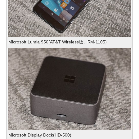
Microsoft Lumia 950(AT&T Wireless版、RM-1105)
Microsoft Display Dock(HD-500)