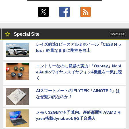
Special Site
レイズ鍛造1ピースアルミホイール「CE28 N-p
lus」軽量なままに剛性を向上
エントリーなのに脅威の実力!「Osprey」Nobl
e Audioワイヤレスイヤフォン4機種を一気に聴
く
AIスマートノートのiFLYTEK「AINOTE 2」は
なぜ魅力的なのか？
メモリ32GBでも予算内。産経新聞社がAMD R
yzen搭載dynabookを2千台導入