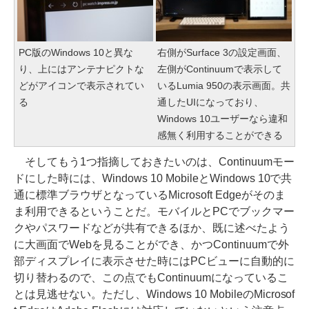
PC版のWindows 10と異な
右側がSurface 3の設定画面、
り、上にはアンテナピクトな
左側がContinuumで表示して
どがアイコンで表示されてい
いるLumia 950の表示画面。共
る
通したUIになっており、
Windows 10ユーザーなら違和
感無く利用することができる
そしてもう1つ指摘しておきたいのは、Continuumモー
ドにした時には、Windows 10 MobileとWindows 10で共
通に標準ブラウザとなっているMicrosoft Edgeがそのま
ま利用できるということだ。モバイルとPCでブックマー
クやパスワードなどが共有できるほか、既に述べたよう
に大画面でWebを見ることができ、かつContinuumで外
部ディスプレイに表示させた時にはPCビューに自動的に
切り替わるので、この点でもContinuumになっているこ
とは見逃せない。ただし、Windows 10 MobileのMicrosof