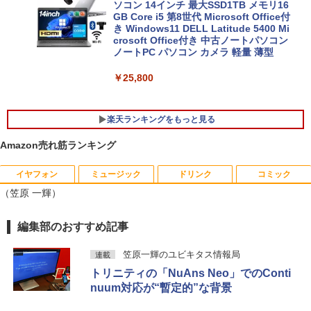
ソコン 14インチ 最大SSD1TB メモリ16
GB Core i5 第8世代 Microsoft Office付
き Windows11 DELL Latitude 5400 Mi
crosoft Office付き 中古ノートパソコン
ノートPC パソコン カメラ 軽量 薄型
￥25,800
楽天ランキングをもっと見る
Amazon売れ筋ランキング
イヤフォン
ミュージック
ドリンク
コミック
【おまかせPC】 デスクトップパソコン
厳選大手メーカー 中古 パソコンモニター
キングダム 80 （ヤングジャンプコミッ
1
1
1
（笠原 一輝）
Win11搭載 省スペース型 第8世代Core i5
液晶モニター シークレット 22インチ ワ
クス） [ 原 泰久 ]
/ 8GB以上 / SSD/HDDストレージ選択式
イド epson dell nec 富士通 acer io-dat
有名メーカー（DELL HP 富士通 NEC レ
a 等 中古モニター 22 pcモニター 液晶デ
￥770
Anker Soundcore P40i ブラック
BRUCE WAYNE feat. Flo Milli, ATL Jacob
【Amazon.co.jp限定】 い・ろ・は・す 2L P
薬屋のひとりごと 17巻 (デジタル版ビッグガ
編集部のおすすめ記事
ノボ）からご提供 中古 省スペースデスク
ィスプレイ 液晶モニタ pcモニタ ワイド
[Explicit]
ET ラベルレス ×8本
ンガンコミックス)
トップ Windows11 Office付き 設定済み
モニター 店長おまかせ メーカーおまかせ
￥7,990
ですぐ使えるPC
福袋 【中古】【あす楽】
笠原一輝のユビキタス情報局
連載
￥250
￥1,112
￥770
トリニティの「NuAns Neo」でのConti
￥19,800
￥5,800
信じていた仲間達にダンジョン奥地で殺
2
nuum対応が“暫定的”な背景
されかけたがギフト『無限ガチャ』でレ
ベル9999の仲間達を手に入れて元パーテ