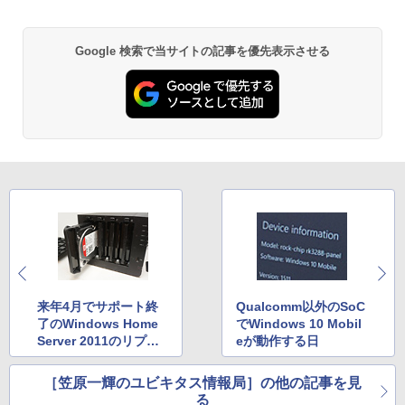
Anker Soundcore P31i ブラック
BRUCE WAYNE feat. Flo Milli, ATL Jacob
by Amazon 天然水 ラベルレス 500ml ×24本
異世界居酒屋「のぶ」(22) (角川コミックス・
ィーメンバーと世界に復讐＆『ざま
[Explicit]
富士山の天然水 バナジウム含有 水 ミネラル
エース)
ぁ！』します！【電子書籍】
中古パソコン | HP | ProDesk 600 G4 SF
PHILIPS モニター 23.6インチ 243V5 VA
2
2
ウォーター ペットボトル 静岡県産 500ミリリ
￥5,990
| Windows11 | デスクトップ | 一年保証 |
パネル 1920x1080 フルHD HDMI スピー
ットル (Smart Basic)
￥250
￥832
Google 検索で当サイトの記事を優先表示させる
第8世代 | Core i5 8500 3.0(〜最大4.1)G
カー内蔵 中古ディスプレイ
￥792
Hz | MEM:16GB | SSD:512GB(新品) | D
￥1,380
VDマルチ | 無線LAN:なし | Win11Pro64
￥6,600
bit
Anker Soundcore Liberty 5 ミッドナイトブ
On My Road (Stadium ver.)
ONE PIECE モノクロ版 115 (ジャンプコミッ
異世界居酒屋「のぶ」(22) 【電子書籍】[
3
ラック
クスDIGITAL)
by Amazon 天然水ラベルレス 2L×9本
￥39,980
蝉川 夏哉 ]
￥250
【中古】【液晶モニター】NEC 24型ワイ
3
￥14,990
￥594
￥1,117
ド液晶ディスプレイ LCD-AS241F 3辺
￥924
スリムベゼル採用 24インチ ブルーライ
【週末限定999円OFF！】 中古パソコン
ト低減機能 マルチディスプレイ
3
中古 デスクトップパソコン Office付き
第10世代 フルHD 安心サポート 仕事用
【2026年アップグレード版】AOKIMI ワイヤ
On My Road (Stadium ver.)
HUNTER×HUNTER モノクロ版 39 (ジャンプ
￥7,480
液晶セット Windows11 Pro EPSON En
レスイヤホン bluetooth イヤホン V12 小型
コミックスDIGITAL)
by Amazon 炭酸水 ラベルレス 500ml ×24本
施設基準パーフェクトブック 2026年度
4
deavor AT997/E Core i5 16GB 22インチ
軽量 ブルートゥースHi-Fi 最大36時間再生 ぶ
強炭酸水 ペットボトル 500ミリリットル (Sm
版 [ 一般社団法人日本施設基準管理士協
￥250
中古 パソコン デスクトップパソコン
るーとゅーす コードレス ENCノイズキャン
art Basic)
会 ]
￥572
セリング 自動ペアリング Type-C充電 マイク
【500円OFFクーポン配布中】モバイル
4
付き 防水 タッチ式音量調整 スポーツ/通勤/通
来年4月でサポート終
Qualcomm以外のSoC
￥45,999
￥1,625
￥22,000
モニター 15.6 インチ フルHD モニター
学/WEB会議(ホワイト)
了のWindows Home
でWindows 10 Mobil
デュアルディスプレイ ポータブル モバイ
Server 2011のリプレ
eが動作する日
ルディスプレイ 高画質 液晶 IPSパネル
BUGS LIFE
スーパーの裏でヤニ吸うふたり 9巻 (デジタル
￥1,964
セカンド サブモニター 薄型 軽量 家庭用
イス、どうしますか?
版ビッグガンガンコミックス)
コカ・コーラ やかんの麦茶 from 爽健美茶 ラ
【正規永久版Office付き】ミニpc 【Intel
テレワーク スマートフォン
小学館 学習まんがシリーズ 学習まんが世
ベルレス 650mlPET×24本
4
￥250
5
［笠原一輝のユビキタス情報局］の他の記事を見
N5095 LPDDR4X 16GB 256GB SSD】m
界の歴史21巻セット
￥810
る
ini pc Windows11 Pro 超軽量 4コア/4ス