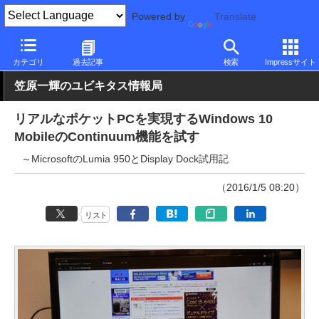
Powered by
Translate
PC Watch
パソコン/タブレット/スマートフォン
スマートフォン
カテゴリ
過去記事
検索
Impressサイト
笠原一輝のユビキタス情報局
リアルなポケットPCを実現するWindows 10
MobileのContinuum機能を試す
～MicrosoftのLumia 950とDisplay Dock試用記
（2016/1/5 08:20）
リスト