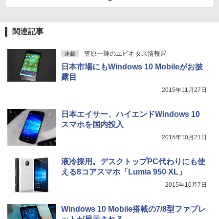
Xiaomi シャオミ REDMI Buds 8 Lite ワイヤ
￥9,999
￥2,009
レッド 2.9GHz ミニパソコン 静音 M.2 2
レスイヤホン Bluetooth 5.4 ノイズキャンセ
￥22,638
242 SATA WIFI6 Bluetooth5.2 4K HDMI
リング ANC 36時間再生
2画面出力 デスクトップPC みにpc 省エ
関連記事
ネ オフィス高速起動 省電力 静音設計
￥3,480
【公式・メーカー直販・送料無料】モニ
5
ター 新品 フルHD HP Series 3 Pro 322p
￥49,800
e 21.45インチFHDモニター IPS 21.5型
笠原一輝のユビキタス情報局
連載
角度調整 VESA 100Hz 液晶 HDMI VGA P
日本市場にもWindows 10 Mobileがお披
S5 Switch 3年保証 転送不可 (型番：AK2
露目
F1UT）
デスクトップパソコン デル DELL optipl
5
2015年11月27日
ex 3070SF Micro 9世代 Core i5 メモリ8
￥11,280
GB 16GB SSD256GB HDMI office Win
dows11 pro Win11 4K 対応 ミニPC デ
日本エイサー、ハイエンドWindows 10
スクトップパソコン デスクトップ PC 中
スマホを国内投入
古パソコン 1186aR 10249091
2015年10月21日
￥32,780
液冷採用。デスクトップPC代わりにも使
える8コアスマホ「Lumia 950 XL」
2015年10月7日
Windows 10 Mobile搭載の7/8型ファブレ