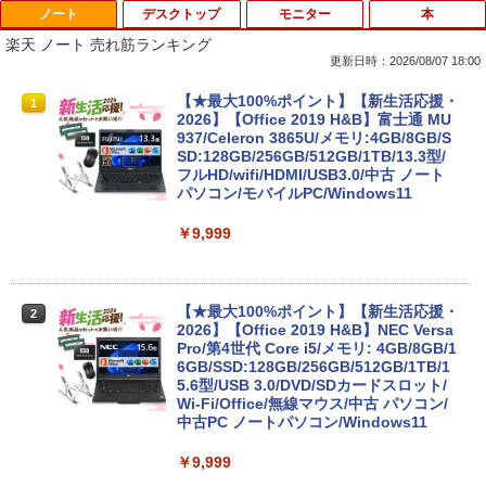
ノート
デスクトップ
モニター
本
楽天 ノート 売れ筋ランキング
更新日時：2026/08/07 18:00
【★最大100%ポイント】【新生活応援・
1
2026】【Office 2019 H&B】富士通 MU
937/Celeron 3865U/メモリ:4GB/8GB/S
SD:128GB/256GB/512GB/1TB/13.3型/
フルHD/wifi/HDMI/USB3.0/中古 ノート
パソコン/モバイルPC/Windows11
￥9,999
【★最大100%ポイント】【新生活応援・
2
2026】【Office 2019 H&B】NEC Versa
Pro/第4世代 Core i5/メモリ: 4GB/8GB/1
6GB/SSD:128GB/256GB/512GB/1TB/1
5.6型/USB 3.0/DVD/SDカードスロット/
Wi-Fi/Office/無線マウス/中古 パソコン/
中古PC ノートパソコン/Windows11
￥9,999