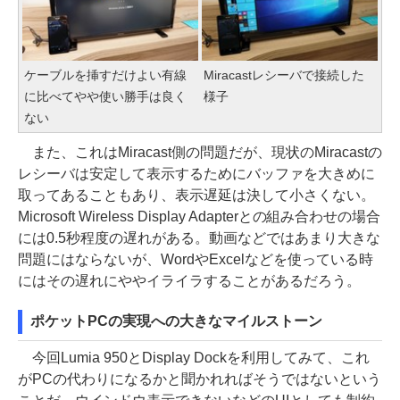
ケーブルを挿すだけよい有線
Miracastレシーバで接続した
に比べてやや使い勝手は良く
様子
ない
また、これはMiracast側の問題だが、現状のMiracastの
レシーバは安定して表示するためにバッファを大きめに
取ってあることもあり、表示遅延は決して小さくない。
Microsoft Wireless Display Adapterとの組み合わせの場合
には0.5秒程度の遅れがある。動画などではあまり大きな
問題にはならないが、WordやExcelなどを使っている時
にはその遅れにややイライラすることがあるだろう。
ポケットPCの実現への大きなマイルストーン
今回Lumia 950とDisplay Dockを利用してみて、これ
がPCの代わりになるかと聞かれればそうではないという