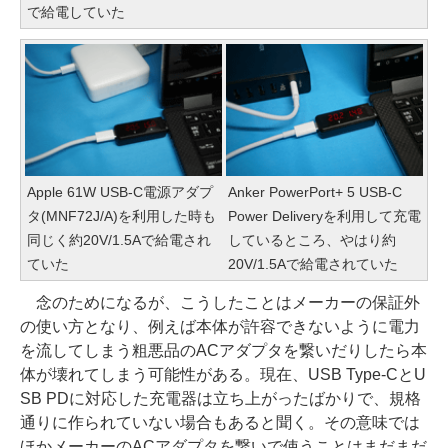
で給電していた
Apple 61W USB-C電源アダプ
Anker PowerPort+ 5 USB-C
タ(MNF72J/A)を利用した時も
Power Deliveryを利用して充電
同じく約20V/1.5Aで給電され
しているところ、やはり約
ていた
20V/1.5Aで給電されていた
念のためになるが、こうしたことはメーカーの保証外
の使い方となり、例えば本体が許容できないように電力
を流してしまう粗悪品のACアダプタを繋いだりしたら本
体が壊れてしまう可能性がある。現在、USB Type-CとU
SB PDに対応した充電器は立ち上がったばかりで、規格
通りに作られていない場合もあると聞く。その意味では
ほかメーカーのACアダプタを繋いで使うことはまだまだ