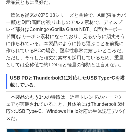
示品質ともに良好だ。
筐体も従来のXPS 13シリーズと共通で、A面(液晶カバ
ー部)とD面(底面)が削り出しのアルミ素材で、ディスプ
レイ部分はCorningのGorilla Glass NBT、C面(キーボー
ド面)はカーボン素材になっており、見るからに頑丈そう
に作られている。本製品のように持ち運ぶことを前提に
作られているPCの場合、堅牢性非常に嬉しいところだ。
ただし、そうした頑丈な素材を採用しているため、重量
としては公称値で約1.24kgと軽量の部類とは言えない。
USB PDとThunderbolt3に対応したUSB TypeｰCを搭
載している。
本製品のもう1つの特徴は、近年トレンドのハードウ
ェアが実装されていること。具体的にはThunderbolt 3対
応のUSB Type-C、Windows Hello対応の生体認証デバイ
スだ。