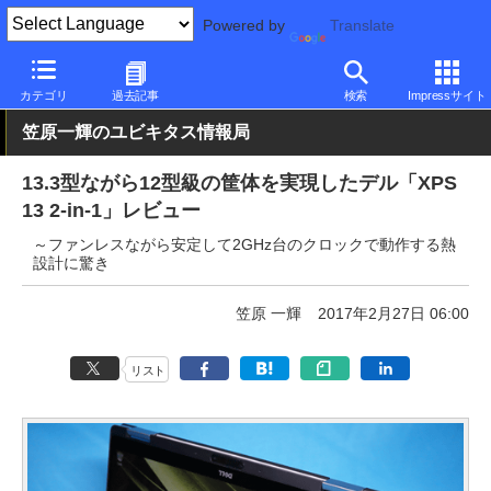
Powered by
Translate
PC Watch
パソコン/タブレット/スマートフォン
2in1
Dell
カテゴリ
過去記事
検索
Impressサイト
笠原一輝のユビキタス情報局
13.3型ながら12型級の筐体を実現したデル「XPS
13 2-in-1」レビュー
～ファンレスながら安定して2GHz台のクロックで動作する熱
設計に驚き
笠原 一輝
2017年2月27日 06:00
リスト