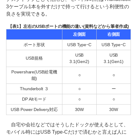
3ケーブル1本を外すだけで持って行けるという利便性の
良さを実現できる。
【表1】左右のUSBポートの機能の違い(資料などから筆者作成)
左側面
右側面
ポート形状
USB TypeｰC
USB TypeｰC
USB
USB
USB規格
3.1(Gen2)
3.1(Gen1)
Powershare(USB給電機
○
○
能)
Thunderbolt ３
○
ー
DP Altモード
○
○
USB Power Delivery対応
30W
30W
自宅や会社などではそうしたドックが使えるとして、
モバイル時にはUSB Type-Cだけで済むかと言えば人に