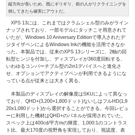
縦方向が長いため、既にギリギリ、前の人がリクライニングを
倒してきたら確実にアウトだ。
XPS 13には、これまではクラムシェル型のみがライン
ナップされており、一部モデルにタッチこそ用意されて
いたが、Windows 10 Aniversary Editionで導入されたデ
ジタイザペンによるWindows Inkの機能を活用できなか
った。本製品では、従来のXPS 13シリーズに、2軸の回
転型ヒンジを付加し、ディスプレイが360度回転する、
いわゆるコンバーチブル型の2in1デバイスへと進化さ
せ、オプションでアクティブペンが利用できるようにな
っている点が従来とは大きく異る。
本製品のディスプレイの解像度はSKUによって異なっ
ており、QHD+(3,200×1,800ドット)ないしはフルHD(1,9
20x1,080ドット)から選択することができる。今回レビュ
ーに利用した機材はQHD+のパネルが採用されていた。
スペック上は400cd/平方mの輝度、1,000:1のコントラス
ト比、最大170度の視野角を実現しており、視認度、表