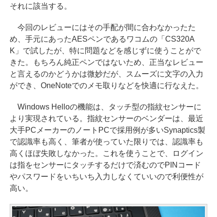
それに該当する。
今回のレビューにはその手配が間に合わなかったた
め、手元にあったAESペンであるワコムの「CS320A
K」で試したが、特に問題などを感じずに使うことがで
きた。もちろん純正ペンではないため、正当なレビュー
と言えるのかどうかは微妙だが、スムーズに文字の入力
ができ、OneNoteでのメモ取りなどを快適に行なえた。
Windows Helloの機能は、タッチ型の指紋センサーに
より実現されている。指紋センサーのベンダーは、最近
大手PCメーカーのノートPCで採用例が多いSynaptics製
で認識率も高く、筆者が使っていた限りでは、認識率も
高くほぼ失敗しなかった。これを使うことで、ログイン
は指をセンサーにタッチするだけで済むのでPINコード
やパスワードをいちいち入力しなくていいので利便性が
高い。