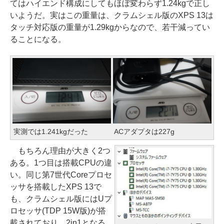
てはハイエンド構成にしてもほぼ変わらず1.24kgで正し
いようだ。実はこの重量は、クラムシェル版のXPS 13は
タッチ対応版の重量が1.29kgからなので、若干減ってい
ることになる。
実測では1.241kgだった
ACアダプタは227g
もちろん理由が大きく2つ
ある。1つ目は搭載CPUの違
い。同じ第7世代Coreプロセ
ッサを搭載したXPS 13で
も、クラムシェル版にはUプ
ロセッサ(TDP 15W版)が搭
載されており、2in1となる