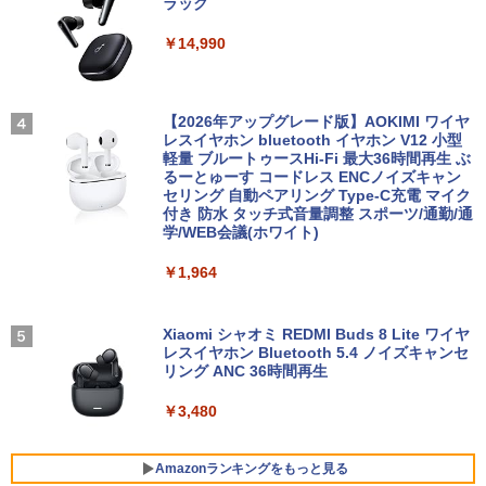
ラック
【正規永久版Office付き】ミニpc 【Intel
3
N5095 LPDDR4X 16GB 256GB SSD】m
￥14,990
ini pc Windows11 Pro 超軽量 4コア/4ス
【ポイント最大28倍】 lenovo モニター
3
超得1,000円OFF｜新生活応援 豪華特典
レッド 2.9GHz ミニパソコン 静音 M.2 2
L22-4e 21.5インチ ワイド フルHD 1920
3
付き｜最新OS対応 第8世代｜最大180日
242 SATA WIFI6 Bluetooth5.2 4K HDMI
×1080 IPS 4ms 250nit リフレッシュレー
ハヤブサ消防団 森へつづく道 [ 池井戸 潤
4
保証｜Core i3 第8世代｜中古ノートパソ
2画面出力 デスクトップPC みにpc 省エ
ト 100Hz HDMI VGA D-Sub チルト VES
]
コン Windows11 office付き｜中古ノー
ネ オフィス高速起動 省電力 静音設計
A規格 67D5KAC6JP レノボ ディスプレ
【2026年アップグレード版】AOKIMI ワイヤ
トパソコン 15.6 テンキー付き｜ノートパ
イ 液晶モニター 【展示品特価】
レスイヤホン bluetooth イヤホン V12 小型
￥2,200
ソコン Microsoft Office付き｜ノートパ
軽量 ブルートゥースHi-Fi 最大36時間再生 ぶ
￥49,800
ソコンWindows11 第8世代
るーとゅーす コードレス ENCノイズキャン
￥8,980
セリング 自動ペアリング Type-C充電 マイク
付き 防水 タッチ式音量調整 スポーツ/通勤/通
￥19,800
学/WEB会議(ホワイト)
【★最大100%ポイント】【Win11正式対
4
角川まんが学習シリーズ 日本の歴史
5
応】Dell OptiPlex 3070 SFF/第9世代 Co
【お買い物マラソ開催中！P最大31.5%還
4
全16巻+別巻5冊定番セット [ 山本 博文
￥1,964
re i5/メモリ:8GB/16GB/32GB/SSD:256
元】五年保証 白 モバイルモニター 15.6
]
【今だけ】全品ポイント10倍 お買い物マ
GB/512GB/1TB/USB 3.1/DP/HDMI/Wi-fi/
インチ FHD 1920×1080 1080P Fast IPS
4
ラソン★8/4～8/11★中古パソコン ノー
2画面出力/Windows11/Windows10/Offi
パネル PU保護カバー付き 非光沢 1200:1
￥23,760
トPC NEC VersaPro VX-4 PC-VKT16XZ
ce/中古 デスクトップ デスクトップPC
高コントラスト 超軽量 640g スピーカー
Xiaomi シャオミ REDMI Buds 8 Lite ワイヤ
G4 Core i5 8250U メモリ8GB / 16GB 中
内蔵 Type-C/HDMI 接続 PS5/Switch/PC/
レスイヤホン Bluetooth 5.4 ノイズキャンセ
古SSD 2.5インチ128GB / 256GB / 512G
スマホ対応 MFP156T1F
リング ANC 36時間再生
￥37,800
B Windows11 Pro 64bit【送料無料】
【1年保証】
￥8,999
￥3,480
￥17,800
NEC Mate ML-D 単体 Windows11 64bit
5
HDMI Core i5 12400 メモリー16GB 高
Amazonランキングをもっと見る