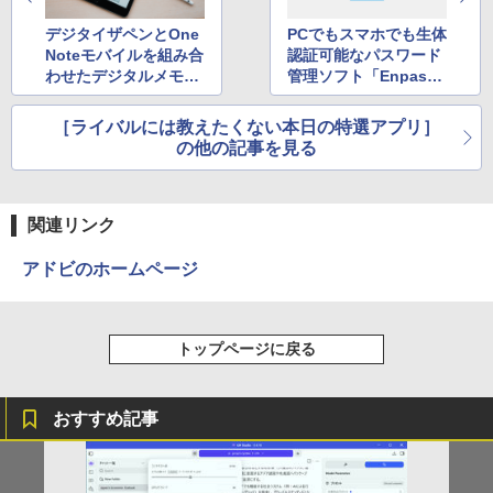
コミックスDIGITAL)
by Amazon 天然水ラベルレス 2L×9本
デジタイザペンとOne
PCでもスマホでも生体
￥250
Noteモバイルを組み合
認証可能なパスワード
￥572
￥1,117
わせたデジタルメモ作
管理ソフト「Enpas
成術
s」
［ライバルには教えたくない本日の特選アプリ］
On My Road (Stadium ver.)
スーパーの裏でヤニ吸うふたり 9巻 (デジタル
の他の記事を見る
版ビッグガンガンコミックス)
【Amazon.co.jp限定】 伊藤園 磨かれて、澄
みきった日本の水 2L 8本 ラベルレス [ ケース
￥250
] [ 水 ] [ ペットボトル ] [ 箱買い ] [ ストック
￥810
] [ 水分補給 ]
関連リンク
￥998
アドビのホームページ
トップページに戻る
おすすめ記事