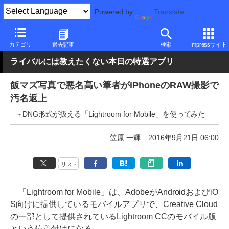
Powered by
Translate
PC Watch
ソフトウェア/アプリ
他ソフト/アプリ
新バージョン
カテゴリ
過去記事
検索
Impressサイト
ライバルには教えたくない本日の特選アプリ
飯マズ写真で悪名高い筆者がiPhoneのRAW撮影で
汚名返上
～DNG形式が扱える「Lightroom for Mobile」を使ってみた
笠原 一輝
2016年9月21日 06:00
リスト
「Lightroom for Mobile」は、AdobeがAndroidおよびiO
S向けに提供しているモバイルアプリで、Creative Cloud
の一部として提供されているLightroom CCのモバイル版
という位置付けになる。