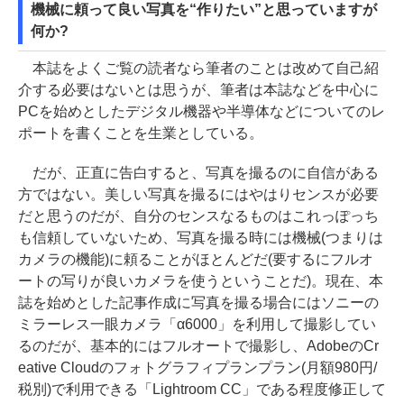
機械に頼って良い写真を“作りたい”と思っていますが
何か?
本誌をよくご覧の読者なら筆者のことは改めて自己紹
介する必要はないとは思うが、筆者は本誌などを中心に
PCを始めとしたデジタル機器や半導体などについてのレ
ポートを書くことを生業としている。
だが、正直に告白すると、写真を撮るのに自信がある
方ではない。美しい写真を撮るにはやはりセンスが必要
だと思うのだが、自分のセンスなるものはこれっぽっち
も信頼していないため、写真を撮る時には機械(つまりは
カメラの機能)に頼ることがほとんどだ(要するにフルオ
ートの写りが良いカメラを使うということだ)。現在、本
誌を始めとした記事作成に写真を撮る場合にはソニーの
ミラーレス一眼カメラ「α6000」を利用して撮影してい
るのだが、基本的にはフルオートで撮影し、AdobeのCr
eative Cloudのフォトグラフィプランプラン(月額980円/
税別)で利用できる「Lightroom CC」である程度修正して