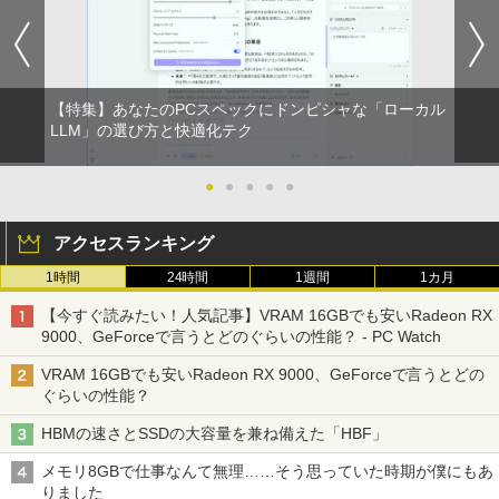
【特集】あなたのPCスペックにドンピシャな「ローカル
LLM」の選び方と快適化テク
●
●
●
●
●
アクセスランキング
1時間
24時間
1週間
1カ月
【今すぐ読みたい！人気記事】VRAM 16GBでも安いRadeon RX
9000、GeForceで言うとどのぐらいの性能？ - PC Watch
VRAM 16GBでも安いRadeon RX 9000、GeForceで言うとどの
ぐらいの性能？
HBMの速さとSSDの大容量を兼ね備えた「HBF」
メモリ8GBで仕事なんて無理……そう思っていた時期が僕にもあ
りました