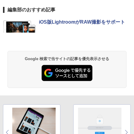
速SSD256GB+HDD500GB DVDマルチ
【楽天1位!1,600円OFFクーポン 8/4 20:
5
デスクトップパソコン【中古】【30日保
00-8/11 01:59】Xiaomi Monitor A24i 20
編集部のおすすめ記事
【1500円OFFクーポン】【テンキー&Wi
証】20007027
26 ディスプレイ 1080P 23.8インチ 144
5
-Fi】ノートパソコン 15.6インチ SSD128
Hzリフレッシュレート sRGB99% 1670
BRUCE WAYNE feat. Flo Milli, ATL Jacob
【Amazon.co.jp限定】 い・ろ・は・す 2L P
薬屋のひとりごと 17巻 (デジタル版ビッグガ
GB メモリ8GB Core i3 第8世代 Micros
万色 300nits ΔE＜1 低ブルーライト 大
￥59,800
iOS版LightroomがRAW撮影をサポート
[Explicit]
ET ラベルレス ×8本
ンガンコミックス)
oft Office付き Windows11 Lenovo Thi
画面 TÜV認証 目にやさしい 調整可能な
nkpad L580 中古ノートパソコン PC パ
スタンド VESA
ソコン 中古ノートPC 中古PC SSD1TB
￥250
￥1,112
￥770
メモリ16GB 中古パソコン レノボ
￥12,580
￥21,800
BRUCE WAYNE feat. Flo Milli, ATL Jacob
by Amazon 天然水 ラベルレス 500ml ×24本
異世界居酒屋「のぶ」(22) (角川コミックス・
Google 検索で当サイトの記事を優先表示させる
[Explicit]
富士山の天然水 バナジウム含有 水 ミネラル
エース)
ウォーター ペットボトル 静岡県産 500ミリリ
ットル (Smart Basic)
￥250
￥832
￥1,380
見知らぬ糸
ONE PIECE モノクロ版 115 (ジャンプコミッ
クスDIGITAL)
by Amazon 炭酸水 ラベルレス 500ml ×24本
強炭酸水 ペットボトル 500ミリリットル (Sm
￥250
art Basic)
￥594
￥1,625
On My Road (Stadium ver.)
HUNTER×HUNTER モノクロ版 39 (ジャンプ