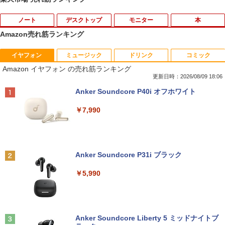
ノート
デスクトップ
モニター
本
Amazon売れ筋ランキング
イヤフォン
ミュージック
ドリンク
コミック
【ノートPC用】【あんしん3ヶ月に延長
中古パソコン | NEC | Mate MKM28L-3 |
NEC AS223WM 液晶モニター 21.5イン
宇宙兄弟（46） 【電子書籍】[ 小山宙哉
1
1
1
1
Amazon イヤフォン の売れ筋ランキング
保証】通常付属している30日の保証期間
Windows11 | デスクトップ | 一年保証 |
チワイド 白 ホワイト 1920×1080 （フル
]
が3ヶ月に延長されます。【単品購入・併
第8世代 | Core i5 8400 2.8(〜最大4.0)G
HD）TN 白色LEDバックライト ミニ D-s
更新日時：2026/08/09 18:06
用不可※レビューキャンペーンは除く /
Hz | MEM:8GB | SSD:256GB | DVDマル
ub VGA HDMI ディスプレイ PS4 switch
￥1,131
Anker Soundcore P40i オフホワイト
ノートパソコン専用】
チ | 無線LAN:なし | Win11Pro64bit
対応 スイッチ 【中古】
￥7,990
￥1,000
￥12,000
￥5,200
DVD付 学研まんが NEW日本の歴史
2
4大特典付き全14巻セット [ 大石 学 ]
【期間限定★新品無線マウス付】中古ノ
HP ProDesk 400 G6 DM 【Core i5 1050
中古モニター | 液晶ディスプレイ | PHILI
2
2
2
Anker Soundcore P31i ブラック
ートパソコン Windows11 Office2019搭
0T/メモリ16GB(DDR4)/SSD256GB(M.2
PS | 243V5QHABA/11 | 23.6インチワイ
￥21,560
載 15.6型 テンキー付き Celeron 第8世代
NVMe)/Win11Pro-64bit】【中古/送料無
ド 1920×1080(フルHD) | LEDバックライ
￥5,990
Core i3 Core i5 メモリ4GB/16GB SSD1
料】※沖縄・離島を除く
ト | スピーカー内蔵 | 3系統入力(VGA・D
28GB～1TB Webカメラ DVD 無線LAN
VI-D・HDMI) | VGAケーブル・電源ケー
店長おまかせPC 初期設定済 送料無料
ブル付属【30日保証】
￥32,980
オレンジページ 2026 10/17号増刊＜グレ
3
【中古】
ー＞ [雑誌]
￥5,980
Anker Soundcore Liberty 5 ミッドナイトブ
￥9,999
￥1,689