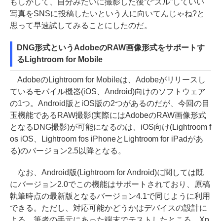
もしかして、自分みたいに撮影した後で“ズル”していい
写真をSNSに投稿したいという人に向いてんじゃね?と
思って早速試してみることにしたのだ。
DNG形式というAdobeのRAW画像形式をサポートす
るLightroom for Mobile
AdobeのLightroom for Mobileは、Adobeがリリースし
ているモバイル機器(iOS、Android)向けのソフトウェア
の1つ。Android版とiOS版の2つがあるのだが、今回の目
玉機能であるRAW撮影(実際にはAdobeのRAW画像形式
となるDNG撮影)が可能になるのは、iOS向け(Lightroom f
os iOS、Lightroom fos iPhoneとLightroom for iPadがあ
る)のバージョン2.5以降となる。
なお、Android版(Lightroom for Android)に関しては既
にバージョン2.0でこの機能はサポートされており、原稿
執筆時点の最新版となるバージョン4.1で同じように利用
できる。ただし、対応可能かどうかはデバイスの設計に
よる。筆者の手元にあった端末でテストしたところ、Xp