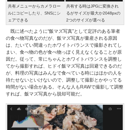
共有メニューからカメラロー
共有する時はJPGに変換され
ルにコピーしたり、SNSにシ
るがサイズが最大か2048pxの
ェアできる
2つのサイズが選べる
既に述べたように“飯マズ写真”として定評のある筆者
の食べ物写真なのだが、飯マズ写真が量産される原因
は、たいてい間違ったホワイトバランスで撮影されてし
まい、食べ物の色が食べ物っぽく見えなくなることが原
因だ。従って、常にちゃんとホワイトバランスを調整し
てから撮影すれば、ヒドイ飯マズ写真は回避できるのだ
が、料理の写真はみんなで食べている時にはほかの人を
待たせないといけないので、調整して撮影とかやってる
時間がない場合がある。そんな人もRAWで撮影して調整
すれば、飯マズ写真から脱却可能だ。