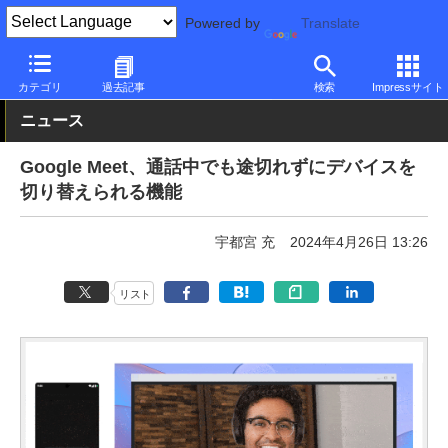
Powered by
Translate
PC Watch
市場
サービス
Google
カテゴリ
過去記事
検索
Impressサイト
ニュース
Google Meet、通話中でも途切れずにデバイスを
切り替えられる機能
宇都宮 充
2024年4月26日 13:26
リスト