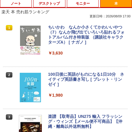
ノート
デスクトップ
モニター
本
楽天 本 売れ筋ランキング
更新日時：2026/08/09 17:00
【今だけ】全品ポイント10倍 お買い物マ
「3500U/4300Uより速い」 NiPoGi ミニ
【中古良品】【安心保証】Princeton 21.
ちいかわ なんか小さくてかわいいやつ
1
1
1
1
ラソン★8/4～8/11★中古パソコン ノー
pc Ryzen Embedded R2544初登場 8G
5型ワイドカラー液晶ディスプレイ PTF
（7）なんか飛び出ていろいろ貼れるフォ
トPC Lenovo ThinkPad E590 Core i3 8
B+256GB 4TB拡張可 mini pc Windows
WDE-22W / PTFBDE-22W ブラック/ ホ
トアルバム付き特装版 （講談社キャラク
145U メモリ8GB / 16GB / 32GB SSD M.
11 Pro 動作より高速 4K×3画面出力 ミニ
ワイト色 スピーカー搭載 プリンストン
ターズA） [ ナガノ ]
2 PCIe256GB / 512GB / 1TB Windows1
パソコン HDMI2.0+DP1.4 静音性 小型pc
1 Pro 64bit【送料無料】【1年保証】
豊富な端子Type-C USB3.2 有線LAN WI
￥4,050
￥3,630
FI5/BT4.2 省電力 オフィス/学習向け P2
￥15,800
￥33,800
【タッチ式選べる 携帯式】モバイルモニ
100日後に英語がものになる1日10分 ネ
2
2
ター 14インチ フルHD IPSパネル 非光沢
イティブ英語書き写し [ ブレット・リン
【マラソンセール期間中ポイント5倍】
タッチ式/非タッチ式選択可能 Type-C対
ゼイ ]
2
【OSなし】 中古ノートパソコン 第8世代
【全商品10%OFF+P5倍】Dell OptiPlex
応 HDMI VESA対応 モニター 持ち運び
2
Core i5 富士通 LIFEBOOK A579/B メモ
3070 Micro 第9世代 Core i5 Windows1
サブディスプレイ デュアルモニター テレ
￥1,980
リ8GB HDD500GB 15.6インチ HDMI テ
1 Pro メモリ 8GB/16GB SSD 256GB/51
ワーク ミニPC対応 EVICIV
ンキー DVD-ROM 初期設定済 すぐ使え
2GB USB無線LANアダプター付属 HDMI
る 7日保証 送料無料 2営業日以内に発送
DisplayPort WPS Office付き デスクト
￥11,999
ップパソコン ミニPC 中古パソコン 小型
楽譜 【取寄品】UN275 輸入 フラッシン
3
コンパクト デスクトップPC
￥17,980
グ・ウィンズ【メール便不可商品】【沖
縄・離島以外送料無料】
￥35,000
【期間限定5%OFFクーポン 8/12 10時ま