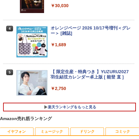
3
で】 モニター 27インチ 100Hz FHD VA
￥30,030
＼★最大2555円OFFクーポン★／【テン
パネル スピーカー搭載 ブルーライト軽減
3
キー搭載内蔵】中古ノートパソコン 東芝
ノングレアタイプ 壁掛け対応 省スペース
dynabook B55 シリーズ 15.6インチ Co
超得2,500円OFF&P2倍｜Windows11正
角度調整 高視野角 178° Adaptive-Sync
3
re i5 第6世代 メモリ8 GSSD128G Wind
式対応｜楽天1位｜最大180日保証｜CPU
対応 MAXZEN MJM27CH02-F100
オレンジページ 2026 10/17号増刊＜グレ
4
ows11 DVDドライブ Bluetooth HDMI O
第8世代｜HP 中古デスクトップパソコン
ー＞ [雑誌]
ffice付き 中古パソコン 中古ノートPC 整
Windows11 office付き｜メモリ8GB SS
￥13,980
備済み
D256GB HDD500GB｜ デスクトップ Mi
￥1,689
crosoft office 第8世代以降｜セット購入
可能｜デスクトップ 中古｜中古PC
￥14,555
モニター 21.5インチ/23.8インチ/27イン
4
￥34,800
チ フルhd 高画質 100Hz VA ノングレア
非光沢 スピーカー内蔵 3年保証 ディスプ
【 限定生産・特典つき 】YUZURU2027
5
レビュー投稿 5年保証｜MS Office 2024
レイ パソコンモニター PCモニター フル
4
羽生結弦カレンダー卓上版 [ 能登 直 ]
H&B 搭載｜中古 ノートパソコン Windo
ハイビジョン 21インチ 液晶モニター ア
ws11 Office付｜スペック Core i5 第7世
デスクトップパソコン Windows11 Offic
イリスオーヤマ DT-JF *
4
￥2,750
代 メモリ 8GB 大容量 HDD 500GB テン
e付き パソコン 新品｜インテル 第14世代
キー DVDドライブ搭載 CD DVD 再生可
Core i5-6500 i5 i7-14700F｜ SSD 256G
￥11,980
｜中古パソコン 中古ノートパソコン 中古
B～2TB｜メモリ 8～64GB DDR4/5｜ デ
PC オフィス搭載
スクトップPC 2年保証 激安 高性能 ゲー
楽天ランキングをもっと見る
ム 本体のみ PC 高スペッ 初期設定済み
Amazon売れ筋ランキング
￥19,800
【2026年最新改良版・高級金属製】【タ
5
￥45,700
ッチ選択】モバイルモニター 15.6インチ
タッチパネル ワイヤレス接続 電池内蔵
イヤフォン
ミュージック
ドリンク
コミック
自立スタンド モバイルモニター スタンド