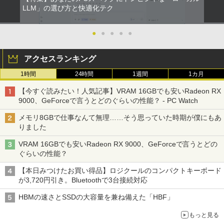
LLM」の選び方と快適化テク
●
●
●
●
●
アクセスランキング
1時間
24時間
1週間
1カ月
【今すぐ読みたい！人気記事】VRAM 16GBでも安いRadeon RX
9000、GeForceで言うとどのぐらいの性能？ - PC Watch
メモリ8GBで仕事なんて無理……そう思っていた時期が僕にもあ
りました
VRAM 16GBでも安いRadeon RX 9000、GeForceで言うとどの
ぐらいの性能？
【本日みつけたお買い得品】ロジクールのコンパクトキーボード
が3,720円引き。Bluetoothで3台接続対応
HBMの速さとSSDの大容量を兼ね備えた「HBF」
もっと見る