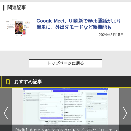
軽量 ブルートゥースHi-Fi 最大36時間再生 ぶ
強炭酸水 ペットボトル 500ミリリットル (Sm
￥250
関連記事
るーとゅーす コードレス ENCノイズキャン
art Basic)
￥572
セリング 自動ペアリング Type-C充電 マイク
付き 防水 タッチ式音量調整 スポーツ/通勤/通
￥1,625
Google Meet、UI刷新でWeb通話がより
学/WEB会議(ホワイト)
簡単に。外出先モードなど新機能も
On My Road (Stadium ver.)
スーパーの裏でヤニ吸うふたり 9巻 (デジタル
￥1,964
2024年8月15日
版ビッグガンガンコミックス)
コカ・コーラ やかんの麦茶 from 爽健美茶 ラ
ベルレス 650mlPET×24本
￥250
￥810
Xiaomi シャオミ REDMI Buds 8 Lite ワイヤ
￥2,009
レスイヤホン Bluetooth 5.4 ノイズキャンセ
リング ANC 36時間再生
トップページに戻る
￥3,480
おすすめ記事
【特集】あなたのPCスペックにドンピシャな「ローカル