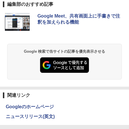
MS限定クーポンあり! 【Win11正式対
ゲーミングモニター 1080PフルHD 高画
5
編集部のおすすめ記事
応】Webカメラ&テンキー付き ノートパ
【中古】初心者も安心！おまかせゲーミ
質 デュアルモニター サブモニター ポー
5
ソコン 中古 パソコン メモリ 8GB 最大3
ングセット SILVER 中古デスクトップPC
タブルモニター 選べる9パータン
Anker Soundcore P40i オフホワイト
BRUCE WAYNE feat. Flo Milli, ATL Jacob
【Amazon.co.jp限定】 い・ろ・は・す 2L P
薬屋のひとりごと 17巻 (デジタル版ビッグガ
Google Meet、共有画面上に手書きで注
2GB 新品 SSD 256GB 高性能 第8世代 C
eスポーツ入門 Geforce GT1030搭載！
[Explicit]
ET ラベルレス ×8本
ンガンコミックス)
ore i5搭載 DVD 中古ノートパソコン Win
Win11 Office 24型液晶 ゲーミングキー
釈を加えられる機能
￥14,580
￥7,990
dows11 Pro 店長オススメ おまかせ 15.6
ボード・マウス[8世代 Corei5 8GB SSD2
￥250
￥1,112
￥770
型 無線LAN office付き 2026 福袋 ギフト
56GB]：良品
￥29,800
￥65,980
Anker Soundcore P31i ブラック
BRUCE WAYNE feat. Flo Milli, ATL Jacob
by Amazon 天然水 ラベルレス 500ml ×24本
異世界居酒屋「のぶ」(22) (角川コミックス・
Google 検索で当サイトの記事を優先表示させる
[Explicit]
富士山の天然水 バナジウム含有 水 ミネラル
エース)
ウォーター ペットボトル 静岡県産 500ミリリ
￥5,990
ットル (Smart Basic)
￥250
￥832
￥1,380
Anker Soundcore Liberty 5 ミッドナイトブ
見知らぬ糸
ONE PIECE モノクロ版 115 (ジャンプコミッ
ラック
クスDIGITAL)
by Amazon 天然水ラベルレス 2L×9本
関連リンク
￥250
￥14,990
￥594
￥1,117
Googleのホームページ
ニュースリリース(英文)
【2026年アップグレード版】AOKIMI ワイヤ
On My Road (Stadium ver.)
HUNTER×HUNTER モノクロ版 39 (ジャンプ
レスイヤホン bluetooth イヤホン V12 小型
コミックスDIGITAL)
by Amazon 炭酸水 ラベルレス 500ml ×24本