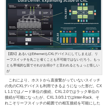
【図5】あるいはEthernetもCXLデバイスにしてしまえば、リ
ーフスイッチを丸ごと省くことも不可能ではないだろう。もっ
とも帯域的な面でそれがお得か? と言われるとちょっと怪しい
が
これにより、ホストから直接繋がっていないスイッチ
の先のCXLデバイスも利用できるようになった形だ。CX
L 1.1ではノード単位の接続、CXL 2.0ではラック単位の
接続が可能になったが、CXL 3.0/3.1ではInter-Rack、そ
れこそリーフスイッチの範囲での相互接続を可能にした