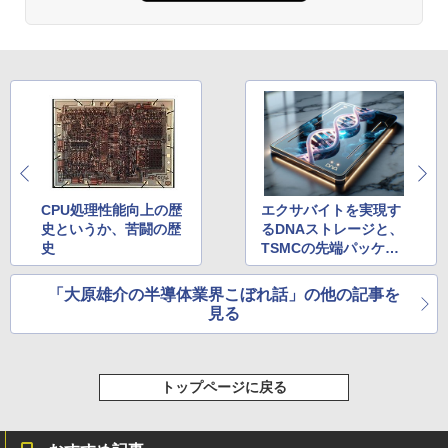
ONE PIECE モノクロ版 115 (ジャンプコミッ
クスDIGITAL)
￥594
HUNTER×HUNTER モノクロ版 39 (ジャンプ
コミックスDIGITAL)
CPU処理性能向上の歴
エクサバイトを実現す
￥572
史というか、苦闘の歴
るDNAストレージと、
史
TSMCの先端パッケー
ジ施設の話
スーパーの裏でヤニ吸うふたり 9巻 (デジタル
「大原雄介の半導体業界こぼれ話」の他の記事を
版ビッグガンガンコミックス)
見る
￥810
トップページに戻る