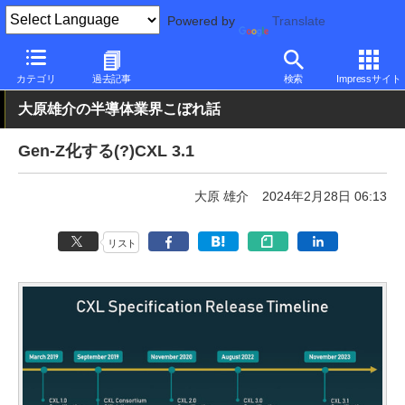
Powered by
Translate
PC Watch
市場
技術
その他
カテゴリ
過去記事
検索
Impressサイト
大原雄介の半導体業界こぼれ話
Gen-Z化する(?)CXL 3.1
大原 雄介
2024年2月28日 06:13
リスト