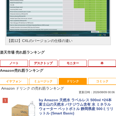
【図12】CXLのバージョンの仕様の違い
楽天市場 売れ筋ランキング
ノート
デスクトップ
モニター
本
Amazon売れ筋ランキング
イヤフォン
ミュージック
ドリンク
コミック
【中古】Apple アップル 純正 Magic Tra
【マラソン限定30%OFF】中古 HP ProD
HP フレームレス モニター 23.8インチ P
杖と剣のウィストリア（16） 【電子書
1
1
1
1
Amazon ドリンク の売れ筋ランキング
ckpad2 MJ2R2J/A マジック トラックパ
esk 400 G5 DM 6GE69AV Core i3 9100
24v G4 IPSパネル フルHD HDMI VGA 中
籍】[ 大森藤ノ ]
ッド2 タッチパッド A1535 バッテリー内
T 第9世代CPU メモリ8GB SSD128GB
古モニター
更新日時：2026/08/09 00:06
蔵 ワイヤレス Bluetooth OS X 10.11以
Windows11Home 1年保証 Bランク デス
￥594
Anker Soundcore P42i (Bluetooth 6.1)【完
BRUCE WAYNE feat. Flo Milli, ATL Jacob
by Amazon 天然水 ラベルレス 500ml ×24本
降 中古
クトップパソコン【CA】 中古デスクト
￥7,700
全ワイヤレスイヤホン/ウルトラノイズキャン
[Explicit]
富士山の天然水 バナジウム含有 水 ミネラル
ップPC 中古デスクトップパソコン 中古
セリング 3.5 / マルチポイント接続 / 最大40時
ウォーター ペットボトル 静岡県産 500ミリリ
パソコン 中古PC HPパソコン パソコンデ
￥11,980
間再生 / コンパクト形状/持ち運びに便利 / IP5
ットル (Smart Basic)
￥250
スクトップ