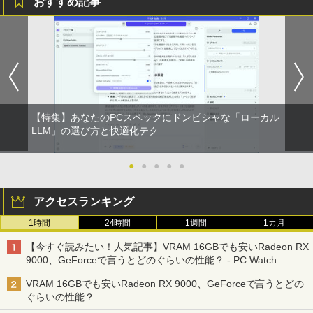
おすすめ記事
【特集】あなたのPCスペックにドンピシャな「ローカル
LLM」の選び方と快適化テク
●
●
●
●
●
アクセスランキング
1時間
24時間
1週間
1カ月
【今すぐ読みたい！人気記事】VRAM 16GBでも安いRadeon RX
9000、GeForceで言うとどのぐらいの性能？ - PC Watch
VRAM 16GBでも安いRadeon RX 9000、GeForceで言うとどの
ぐらいの性能？