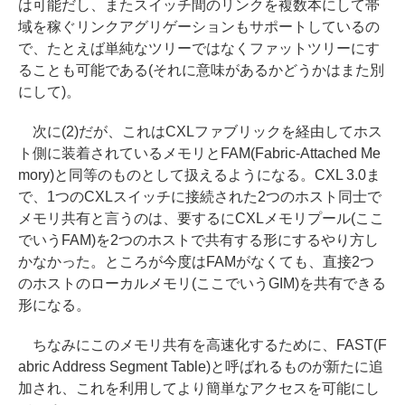
は可能だし、またスイッチ間のリンクを複数本にして帯
域を稼ぐリンクアグリゲーションもサポートしているの
で、たとえば単純なツリーではなくファットツリーにす
ることも可能である(それに意味があるかどうかはまた別
にして)。
次に(2)だが、これはCXLファブリックを経由してホス
ト側に装着されているメモリとFAM(Fabric-Attached Me
mory)と同等のものとして扱えるようになる。CXL 3.0ま
で、1つのCXLスイッチに接続された2つのホスト同士で
メモリ共有と言うのは、要するにCXLメモリプール(ここ
でいうFAM)を2つのホストで共有する形にするやり方し
かなかった。ところが今度はFAMがなくても、直接2つ
のホストのローカルメモリ(ここでいうGIM)を共有できる
形になる。
ちなみにこのメモリ共有を高速化するために、FAST(F
abric Address Segment Table)と呼ばれるものが新たに追
加され、これを利用してより簡単なアクセスを可能にし