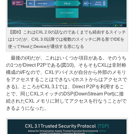
【図8】これはCXL 2.0の話なのであくまでも経由するスイッチ
は1つだが、CXL 3.0以降では複数のスイッチに跨る形でIDEを
使ってHostとDeviceが通信する形になる
最後の(4)だが、これはいくつか項目がある。そのうち
の1つがDirect P2Pである(図10)。そもそもCXLは非対称
構成のI/Fなので、CXLデバイスが自分から外部のメモリ
をアクセスすることはできない(ホストからはアクセスで
きる)。ところがCXL 3.1では、Direct P2Pを利用するこ
とで、同じCXLスイッチのDSP(DownStream Port)に接
続されたCXL メモリに対してアクセスを行なうことがで
きるようになった。