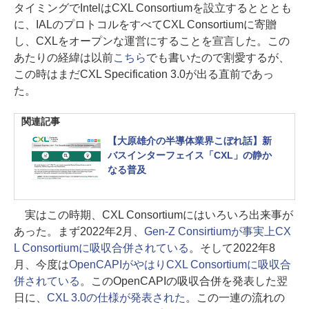
タイミングでIntelはCXL Consortiumを設立するとととも
に、IALのプロトコルをすべてCXL Consortiumに寄贈
し、CXLをオープンな運営にすることを宣言した。この
あたりの経緯は以前
こちら
でも書いたので割愛するが、
この時はまだCXL Specification 3.0が出る直前であっ
た。
関連記事
【大原雄介の半導体業界こぼれ話】新
バスインターフェイス「CXL」の静か
なる普及
実はこの時期、CXL Consortiumにはいろいろ出来事が
あった。まず2022年2月、
Gen-Z Consirtiumが事実上CX
L Consortiumに吸収合併されている
。そして2022年8
月、今度は
OpenCAPIがやはりCXL Consortiumに吸収合
併されている
。このOpenCAPIの吸収合併を発表した翌
日に、
CXL 3.0の仕様が発表された
。この一連の流れの