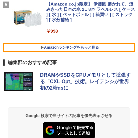
付き 防水 タッチ式音量調整 スポーツ/通勤/通
256GB/512B 14型 14インチ FHD 1920x
会 ]
【Amazon.co.jp限定】 伊藤園 磨かれて、澄
学/WEB会議(ホワイト)
1080 Webカメラ 日本語キーボード搭載
￥12,100
みきった日本の水 2L 8本 ラベルレス [ ケース
￥250
薄型 軽量 初心者 学生 ビジネス 初期設定
【本日限定10％OFF】N150/3500Uより
] [ 水 ] [ ペットボトル ] [ 箱買い ] [ ストック
4
￥22,000
￥1,964
済み 新モデル ホワイト ピンク シルバー
コスパ最強【楽天1位連続受賞】NIPOGI
] [ 水分補給 ]
mini pc AMD Ryzen 4300U 動作より安
定 4C/4T 最大3.7GHz Win11 Pro 16GB+
￥29,980
￥998
[5%OFFクーポン 10日朝まで]【公式限
5
512GB SSD ミニパソコン USB3.2×6 3画
Xiaomi シャオミ REDMI Buds 8 Lite ワイヤ
定】 液晶ディスプレイ 23.8インチ ワイ
面 4K 高速2.4G/5GWi-Fi BT4.2
レスイヤホン Bluetooth 5.4 ノイズキャンセ
ド 【付属ケーブル限定モデル(HDMI)】
リング ANC 36時間再生
全2色 フルHD 白色LEDバックライト 広
Amazonランキングをもっと見る
￥55,800
MS Office 2024 H&B 搭載｜中古ノート
視野角 PTFWLD-24W PTFBLD-24W プ
5
パソコン Windows11 Office付｜Core i5
リンストン 23.8型 FHD 液晶モニター H
￥3,480
編集部のおすすめ記事
第10世代 以降 メモリ 8GB SSD 256GB
DMI スピーカー内蔵 ディスプレイ モニ
｜富士通 LIFEBOOK A5510｜中古 ノー
ター
薬屋のひとりごと 17巻 (デジタル版ビッグガ
トパソコン オフィス付き 中古PC ノート
【中古】Aランク Dell OptiPlex 5090SF
5
DRAMやSSDをGPUメモリとして拡張す
ンガンコミックス)
PC｜テンキー WEBカメラ 内蔵 Bluetoo
F 第11世代 i7 11700 メモリ16GB NVMe
￥12,900
る「CXL-Opt」技術。レイテンシが世界
th 15.6インチ 初期設定済み
512GB DVDS Win11
初の2桁nsに
￥770
￥34,800
￥69,800
異世界居酒屋「のぶ」(22) (角川コミックス・
Google 検索で当サイトの記事を優先表示させる
エース)
￥832