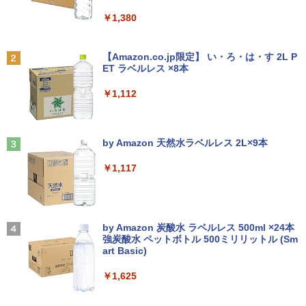
5 防塵防水位規格/PSE技術基準適合】パープ
天は赤い河のほとり 全28巻完結セット
【15%OFFクーポン】KOORUI モニター
2
2
ル
￥1,380
￥16,800
【中古】
24インチ 22インチ 27インチ 100Hz 120
中古パソコン | Panasonic | Let's note
Hz 液晶モニター VA/ IPSパネル ゲーミン
2
￥9,990
BRUCE WAYNE feat. Flo Milli, ATL Jacob
CF-SZ6RDQVS | Windows11 | ノートP
グモニター サブモニター FHD WQHD ブ
￥19,500
[Explicit]
【Amazon.co.jp限定】 い・ろ・は・す 2L P
C | 一年保証 | 第7世代 | Core i5 7300U
ルーライト軽減 フリッカーフリー HDMI
ET ラベルレス ×8本
2.6(〜最大3.5)GHz | MEM:8GB | SSD:25
中古パソコン 一体型 JDL（日本デジタル
ps5/switch対応 フレームレス 風シリー
2
Anker Soundcore P31i ピンク
￥250
6GB(M.2 SATA) | DVDマルチ | 無線LAN:
研究所） BA6(Benny A6) Windows11 C
ズ
￥1,112
あり | WUXGA | Webカメラ内蔵 | Win11
eleron 3965U 2.2GHz メモリ8GB 500G
[新品][シャンフロ]シャングリラ・フロン
3
￥5,990
Pro64Bit | ACアダプター付属
B SSD128GB 23.8インチ Office付き 無
￥10,980
ティア (1-27巻 最新刊) + オリジナル収納
線LAN 3ヶ月保証 wd2702 中古
BOX付 全巻セット
見知らぬ糸
￥17,980
by Amazon 天然水ラベルレス 2L×9本
￥17,800
￥21,417
￥250
【エントリーで最大全額ポイント還元｜
3
Anker Soundcore Liberty 5 ディープブルー
￥1,117
8/11まで】 ASUS｜エイスース PCモニ
月次セール 【中古】Bランク HP ProBoo
ター Eye Care ブラック VP227HF [21.4
3
￥14,990
k 430G8 第11世代 i5 1135G7 メモリ16G
【ポイント10倍 期間限定】HP ProOne 6
5型 /フルHD(1920×1080) /ワイド /100H
3
ゼンリン電子住宅地図 デジタウン 大阪府
4
B NVMe256GB Win11
00 G6 All-in-One｜第10世代Core i5-105
z]
大阪市生野区 202509 271160Z0W
00T｜16GBメモリ｜512GB SSD｜21.5
On My Road (Stadium ver.)
型FHD液晶｜Windows 11 Pro｜Webカ
by Amazon 炭酸水 ラベルレス 500ml ×24本
￥27,800
￥10,980
￥21,780
メラ内蔵｜WPS Office付属｜省スペース
強炭酸水 ペットボトル 500ミリリットル (Sm
￥250
一体型PC All-In-ONE「整備済み中古
art Basic)
【2026年アップグレード版】AOKIMI ワイヤ
品」
レスイヤホン bluetooth イヤホン V12 小型
軽量 ブルートゥースHi-Fi 最大36時間再生 ぶ
￥1,625
新品ノートパソコン VETESA Windows1
IODATA モニター 27インチ CF271EDW
4
4
るーとゅーす コードレス ENCノイズキャン
￥49,800
1 Office 2024付き インテルCeleron 第1
ADSパネル フルHD HDMI Type-C 中古
施設基準パーフェクトブック 2026年度
5
セリング 自動ペアリング Type-C充電 マイク
3世代～第14世代 メモリ8GB/16GB SSD
ディスプレ
On My Road (Stadium ver.)
版 [ 一般社団法人日本施設基準管理士協