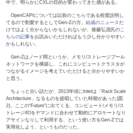
中で、明らかにCXLの目的が変わってきた感がある。
OpenCAPIについては以前の
こちら
である程度説明し
てるので割愛するとしてGen-Zの方。
結成のニュース
だ
けではよく分からないかもしれないが、後藤弘茂氏の
こ
ちらの記事
をお読みいただければもう少し分かりやすい
かもしれない。
Gen-Zはノード間というか、メモリ/ストレージプール
ネットワークを構築し、これにコンピュートクラスタが
つながるイメージを考えていただけると分かりやすいか
と思う。
ちょっと古い話だが、2013年頃にIntelは「Rack Scale
Architecture」なるものを提唱していた時期があった(図
2)。ここの“Future”に出てくる、コンピュート/メモリ/ス
トレージ/IOをデマンドに合わせて動的にアロケートなり
アサインなりして利用する、という使い方をGen-Zでは
実用化しよう、というものだった。