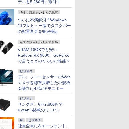
デルも5,280円に割引中
今すぐ読みたい！人気記事
ついに不満解消？Windows
11プレビュー版でタスクバー
の配置変更を徹底検証
今すぐ読みたい！人気記事
VRAM 16GBでも安い
Radeon RX 9000、GeForce
で言うとどのぐらいの性能？
ビジネス
デル、ソニーセンサーのWeb
カメラを標準搭載した小規模
会議向け43型4Kモニター
ビジネス
リンクス、6万2,800円で
Ryzen 5搭載のミニPC
AI
ビジネス
社員全員にAIエージェント、