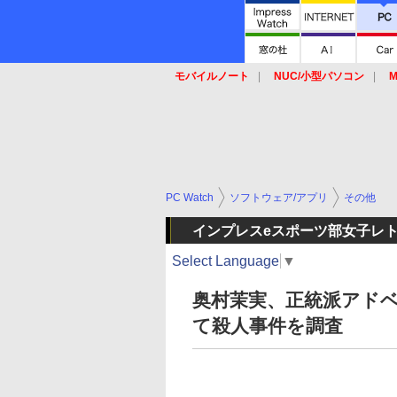
モバイルノート
NUC/小型パソコン
M
SSD
キーボード
マウス
PC Watch
ソフトウェア/アプリ
その他
インプレスeスポーツ部女子レ
Select Language
▼
奥村茉実、正統派アド
て殺人事件を調査