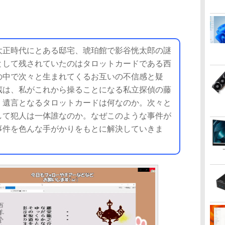
正時代にとある邸宅、琥珀館で影谷恍太郎の謎
として残されていたのはタロットカードである西
の中で次々と生まれてくるお互いの不信感と疑
蔵は、私がこれから操ることになる私立探偵の藤
。遺言となるタロットカードは何なのか。次々と
して犯人は一体誰なのか。なぜこのような事件が
事件を色んな手がかりをもとに解決していきま