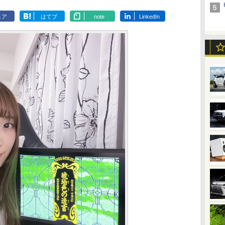
ェア
はてブ
note
LinkedIn