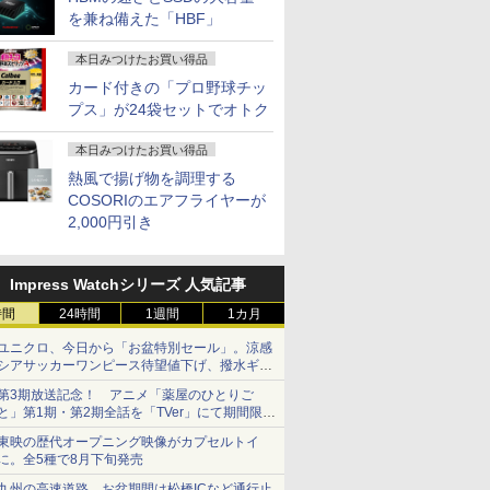
を兼ね備えた「HBF」
本日みつけたお買い得品
カード付きの「プロ野球チッ
プス」が24袋セットでオトク
本日みつけたお買い得品
熱風で揚げ物を調理する
COSORIのエアフライヤーが
2,000円引き
Impress Watchシリーズ 人気記事
時間
24時間
1週間
1カ月
ユニクロ、今日から「お盆特別セール」。涼感
シアサッカーワンピース待望値下げ、撥水ギア
ショーツは1990円に
第3期放送記念！ アニメ「薬屋のひとりご
と」第1期・第2期全話を「TVer」にて期間限定
で順次無料配信開始
東映の歴代オープニング映像がカプセルトイ
に。全5種で8月下旬発売
九州の高速道路、お盆期間は松橋ICなど通行止