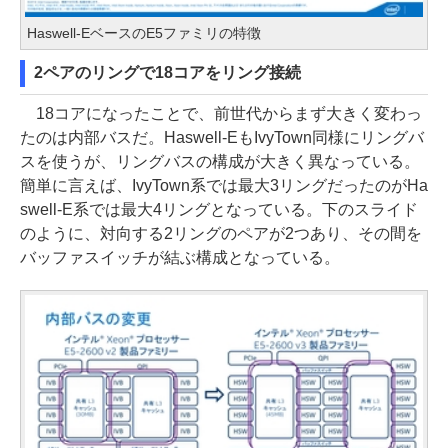
Haswell-EベースのE5ファミリの特徴
2ペアのリングで18コアをリング接続
18コアになったことで、前世代からまず大きく変わっ
たのは内部バスだ。Haswell-EもIvyTown同様にリングバ
スを使うが、リングバスの構成が大きく異なっている。
簡単に言えば、IvyTown系では最大3リングだったのがHa
swell-E系では最大4リングとなっている。下のスライド
のように、対向する2リングのペアが2つあり、その間を
バッファスイッチが結ぶ構成となっている。