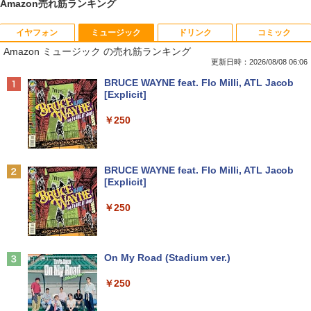
Amazon売れ筋ランキング
イヤフォン
ミュージック
ドリンク
コミック
妹は知っている（8） 【電子限定特典つ
1
Amazon ミュージック の売れ筋ランキング
き】 【電子書籍】[ 雁木万里 ]
更新日時：2026/08/08 06:06
￥792
Anker Soundcore P40i オフホワイト
BRUCE WAYNE feat. Flo Milli, ATL Jacob
[Explicit]
￥7,990
￥250
信じていた仲間達にダンジョン奥地で殺
2
されかけたがギフト『無限ガチャ』でレ
ベル9999の仲間達を手に入れて元パーテ
Anker Soundcore P31i ブラック
BRUCE WAYNE feat. Flo Milli, ATL Jacob
ィーメンバーと世界に復讐＆『ざま
[Explicit]
ぁ！』します！【電子書籍】
￥5,990
￥250
￥792
Anker Soundcore Liberty 5 ミッドナイトブ
On My Road (Stadium ver.)
バムとケロのデイブック Bam and Ker
3
ラック
o Day Book [ 島田ゆか ]
￥250
￥14,990
￥4,950