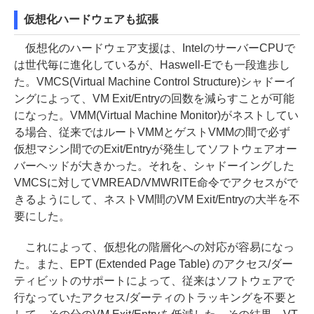
仮想化ハードウェアも拡張
仮想化のハードウェア支援は、IntelのサーバーCPUで
は世代毎に進化しているが、Haswell-Eでも一段進歩し
た。VMCS(Virtual Machine Control Structure)シャドーイ
ングによって、VM Exit/Entryの回数を減らすことが可能
になった。VMM(Virtual Machine Monitor)がネストしてい
る場合、従来ではルートVMMとゲストVMMの間で必ず
仮想マシン間でのExit/Entryが発生してソフトウェアオー
バーヘッドが大きかった。それを、シャドーイングした
VMCSに対してVMREAD/VMWRITE命令でアクセスがで
きるようにして、ネストVM間のVM Exit/Entryの大半を不
要にした。
これによって、仮想化の階層化への対応が容易になっ
た。また、EPT (Extended Page Table) のアクセス/ダー
ティビットのサポートによって、従来はソフトウェアで
行なっていたアクセス/ダーティのトラッキングを不要と