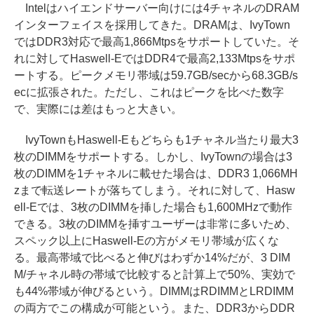
Intelはハイエンドサーバー向けには4チャネルのDRAM
インターフェイスを採用してきた。DRAMは、IvyTown
ではDDR3対応で最高1,866Mtpsをサポートしていた。そ
れに対してHaswell-EではDDR4で最高2,133Mtpsをサポ
ートする。ピークメモリ帯域は59.7GB/secから68.3GB/s
ecに拡張された。ただし、これはピークを比べた数字
で、実際には差はもっと大きい。
IvyTownもHaswell-Eもどちらも1チャネル当たり最大3
枚のDIMMをサポートする。しかし、IvyTownの場合は3
枚のDIMMを1チャネルに載せた場合は、DDR3 1,066MH
zまで転送レートが落ちてしまう。それに対して、Hasw
ell-Eでは、3枚のDIMMを挿した場合も1,600MHzで動作
できる。3枚のDIMMを挿すユーザーは非常に多いため、
スペック以上にHaswell-Eの方がメモリ帯域が広くな
る。最高帯域で比べると伸びはわずか14%だが、3 DIM
M/チャネル時の帯域で比較すると計算上で50%、実効で
も44%帯域が伸びるという。DIMMはRDIMMとLRDIMM
の両方でこの構成が可能という。また、DDR3からDDR