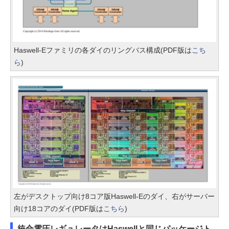
Haswell-Eファミリの各ダイのリングバス構成(PDF版は
こち
ら
)
左がデスクトップ向け8コア版Haswell-Eのダイ、右がサーバー
向け18コアのダイ(PDF版は
こちら
)
統合電圧レギュレータはHaswellと同じパッケージト