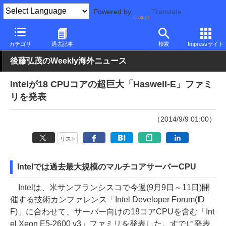
Powered by
Translate
PC Watch
半導体/周辺機器
CPU
Intel
カテゴリ
過去記事
検索
Impressサイト
後藤弘茂のWeekly海外ニュース
Intelが18 CPUコアの超巨大「Haswell-E」ファミ
リを発表
（2014/9/9 01:00）
リスト
Intelでは過去最大規模のマルチコアサーバーCPU
Intelは、米サンフランシスコで今週(9月9日～11日)開
催する技術カンファレンス「Intel Developer Forum(ID
F)」に合わせて、サーバー向けの18コアCPUを含む「Int
el Xeon E5-2600 v3」ファミリを発表した。すでに発表