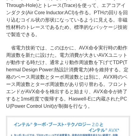
Through-Hole)とトレース(Trace)を使って、エアコアイ
ンダクタ(Air Core Inductor:ACI)を作る。PTHの回りを回
り込むコイル状の形状になっているように見える。非磁
性材料のトレースであるため、標準的なパッケージ技術
で製造できる。
省電力技術では、このほかに、AVX命令実行時の動作
周波数を新たに設けた。電力消費が大きいAVXユニット
が動作する時だけ、通常より動作周波数を下げてTDP(T
hermal Design Power:熱設計消費電力)枠を維持する。定
格のベース周波数とターボ周波数とは別に、AVX時のベ
ース周波数とターボ周波数があり切り替わる。フロント
エンドがAVX命令を検出すると始まり、AVX命令が終了
すると1ms程度で復帰する。Haswell-Eに内蔵されたPC
U(Power Control Unit)が制御を行なう。