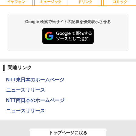
イヤフォン
ミュージック
ドリンク
コミック
2027 近江兄弟社中学校・直前対策合格セ
1
ット問題集(5冊) 中学受験 過去問の傾向
と対策 / 参考書 自宅学習 送料無料 / 受験
専門サクセス
Google 検索で当サイトの記事を優先表示させる
Anker Soundcore P40i オフホワイト
BRUCE WAYNE feat. Flo Milli, ATL Jacob
by Amazon 天然水 ラベルレス 500ml ×24本
薬屋のひとりごと 17巻 (デジタル版ビッグガ
[Explicit]
富士山の天然水 バナジウム含有 水 ミネラル
ンガンコミックス)
￥19,250
ウォーター ペットボトル 静岡県産 500ミリリ
￥5,990
ットル (Smart Basic)
￥250
￥770
￥1,380
買わない生活 [ 稲垣 えみ子 ]
2
Anker Soundcore P31i ブラック
BRUCE WAYNE feat. Flo Milli, ATL Jacob
異世界居酒屋「のぶ」(22) (角川コミックス・
￥1,980
[Explicit]
エース)
関連リンク
【Amazon.co.jp限定】 い・ろ・は・す 2L P
ET ラベルレス ×8本
￥4,990
￥250
￥832
NTT東日本のホームページ
￥1,001
ニュースリリース
100日後に英語がものになる1日10分 ネ
3
Anker Soundcore Liberty 5 ミッドナイトブ
On My Road (Stadium ver.)
HUNTER×HUNTER モノクロ版 39 (ジャンプ
NTT西日本のホームページ
イティブ英語書き写し [ ブレット・リン
ラック
コミックスDIGITAL)
by Amazon 天然水ラベルレス 2L×9本
ゼイ ]
ニュースリリース
￥250
￥14,990
￥572
￥1,117
￥1,980
トップページに戻る