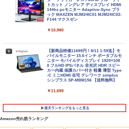
i5 ノートパソコン Win11対応 15.6型 大
トカット ノングレア ディスプレイ HDMI
画面中古PC 富士通 NEC DELL 新品SSD
144hz pcモニター Adaptive-Sync ブラ
￥29,980
搭載 メモリ最大32GB 新品SSD最大2TB
ック MAXZEN MJM24IC01 MJM24IC02-
Office付き DVD内蔵/テンキー/WEBカメ
F144 マクスゼン
ラ選択可 中古パソコン
￥10,980
【送料無料】DT：DELL Optiplex 3080
5
￥22,399
SFF Core i3-10100 3.60GHz /メモリ：1
6GB /SSD：256GB /無線LAN/Windows
11 Pro/ 中古良い WPS Office付き デスク
トップPC &おまけ付き（中古USB式キー
【新商品特価11699円！8/11 1:59迄】モ
5
Lenovo ThinkPad X13 Gen1 Gen2 Ge
ボートとマウス） 3ケ月保証
バイルモニター 15.6インチ ポータブルモ
5
n3 モデル選択可能 [ Windows11 / Offic
ニター モバイルディスプレイ 1920×108
e付き / SSD 256GB 512GB / メモリ 8G
0 フルHD IPSパネル 非光沢 HDR スピー
￥32,800
B 16GB / 第10世代 第11世代 第12世代 I
カー内蔵 保護カバー付き 軽量 薄型 Type
ntel Core i5] 初期設定不要 Office 中古
-C ミニHDMI 在宅 テレワーク simplus
ノートパソコン 中古パソコン 中古pc レ
シンプラス SP-MBM156 【送料無料】
ノボ シンクパッド【Win11正式対応】
￥11,699
￥30,800
楽天ランキングをもっと見る
Amazon売れ筋ランキング