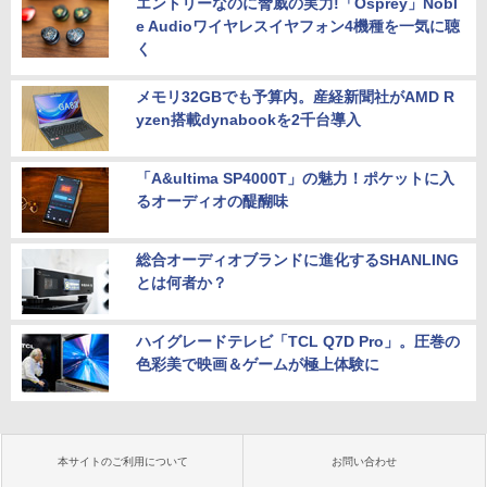
エントリーなのに脅威の実力!「Osprey」Nobl
e Audioワイヤレスイヤフォン4機種を一気に聴
く
メモリ32GBでも予算内。産経新聞社がAMD R
yzen搭載dynabookを2千台導入
「A&ultima SP4000T」の魅力！ポケットに入
るオーディオの醍醐味
総合オーディオブランドに進化するSHANLING
とは何者か？
ハイグレードテレビ「TCL Q7D Pro」。圧巻の
色彩美で映画＆ゲームが極上体験に
本サイトのご利用について
お問い合わせ