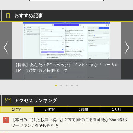
【2026年アップグレード版】AOKIMI ワイヤ
BUGS LIFE
スーパーの裏でヤニ吸うふたり 9巻 (デジタル
【全巻】DRAGON BALL 1-42巻セット
4
レスイヤホン bluetooth イヤホン V12 小型
版ビッグガンガンコミックス)
コカ・コーラ やかんの麦茶 from 爽健美茶 ラ
（ジャンプコミックス） [ 鳥山 明 ]
軽量 ブルートゥースHi-Fi 最大36時間再生 ぶ
ベルレス 650mlPET×24本
￥250
おすすめ記事
るーとゅーす コードレス ENCノイズキャン
￥810
￥20,328
セリング 自動ペアリング Type-C充電 マイク
￥1,653
付き 防水 タッチ式音量調整 スポーツ/通勤/通
学/WEB会議(ホワイト)
On My Road (Stadium ver.)
ONE PIECE モノクロ版 115 (ジャンプコミッ
￥1,964
クスDIGITAL)
by Amazon 炭酸水 ラベルレス 500ml ×24本
【送料無料】日経エンタテインメント9月
5
強炭酸水 ペットボトル 500ミリリットル (Sm
号特別表紙版 2026年9月号 【日経エンタ
￥250
art Basic)
テインメント増刊】【雑誌】
￥594
Xiaomi シャオミ REDMI Buds 8 Lite ワイヤ
【特集】あなたのPCスペックにドンピシャな「ローカル
レスイヤホン Bluetooth 5.4 ノイズキャンセ
￥1,625
￥980
LLM」の選び方と快適化テク
リング ANC 36時間再生
￥2,980
●
●
●
●
●
アクセスランキング
1時間
24時間
1週間
1カ月
【本日みつけたお買い得品】2方向同時に送風可能なShark製タ
ワーファンが9,940円引き