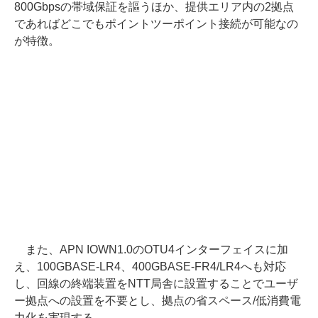
800Gbpsの帯域保証を謳うほか、提供エリア内の2拠点
であればどこでもポイントツーポイント接続が可能なの
が特徴。
また、APN IOWN1.0のOTU4インターフェイスに加
え、100GBASE-LR4、400GBASE-FR4/LR4へも対応
し、回線の終端装置をNTT局舎に設置することでユーザ
ー拠点への設置を不要とし、拠点の省スペース/低消費電
力化を実現する。