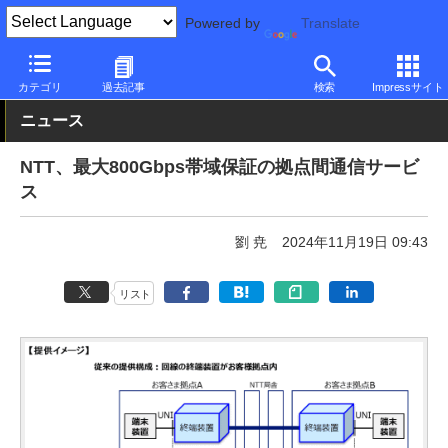
Powered by
Translate
PC Watch
市場
サービス
その他
カテゴリ
過去記事
検索
Impressサイト
ニュース
NTT、最大800Gbps帯域保証の拠点間通信サービ
ス
劉 尭
2024年11月19日 09:43
リスト