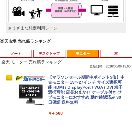
さまざまな想定利用シーン
楽天市場 売れ筋ランキング
ノート
デスクトップ
モニター
本
楽天 モニター 売れ筋ランキング
更新日時：2026/08/06 15:00
中古パソコン | Dell | Latitude 3500 | Wi
エアリア 世田谷電器 世田谷の給水塔 キ
【マラソンセール期間中ポイント5倍】中
1
1
1
ndows11 | ノートPC | 一年保証 | 第8世
ーボード用メンテナンスツール キーキャ
古モニター 19〜27インチ サイズ選択可
代 | Core i5-8265U 1.6(〜最大3.9)GHz |
ップ外し スイッチプラー AR-REMOVE
能 HDMI / DisplayPort / VGA / DVI 端子
MEM:8GB | SSD:256GB(新品) | 光学ド
選択可能 店長おまかせ ケーブル付き サ
ライブ非搭載 | 無線LAN:あり | Webカメ
ブモニターにおすすめ 動作確認済み 30
￥1,580
ラ内蔵 | フルHD | テンキー | Win11Pro6
日保証 送料無料
4Bit | ACアダプター付属
￥4,580
￥25,980
ミニPC Dell HP Lenovo 高速CPU 第8世
2
代 Corei3/i5-8500T メモリ最大16GB SS
D1TB 二画面デュアル アウトレット オフ