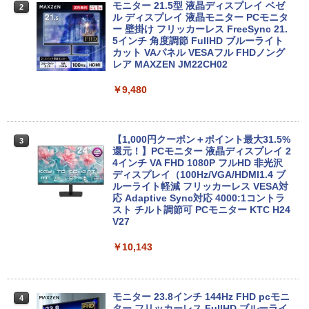
ィス付き 最新MSOffice2024可 Win11Pr
モニター 21.5型 液晶ディスプレイ ベゼ
2
【最新Office2024】中古ノート Lenovo
o 中古パソコンデスクトップパソコン ミ
ル ディスプレイ 液晶モニター PCモニタ
2
ThinkPad L580 第8世代Core i5 大画面
ニPC デル 中古パソコンデスクトップPC
ー 壁掛け フリッカーレス FreeSync 21.
15.6インチ液晶 メモリ8GB/16GB 新品S
5インチ 角度調節 FullHD ブルーライト
SD 1TB テンキー付き Webカメラ内蔵 U
カット VAパネル VESAフル FHDノング
￥17,888
SB 3.0 無線LAN搭載 office付き Windo
レア MAXZEN JM22CH02
ws11搭載 ノートPC パソコン ノート 中
古パソコン 中古PC オフィス 中古
￥9,480
中古パソコン | HP | ProDesk 600 G4 SF
3
￥26,800
F | Windows11 | デスクトップ | 一年保
証 | 第8世代 | Core i5 8500 3.0(〜最大4.
1)GHz | MEM:8GB | SSD:256GB(NVMe)
【1,000円クーポン＋ポイント最大31.5%
3
| DVDマルチ | 無線LAN:なし | Win11Pro
還元！】PCモニター 液晶ディスプレイ 2
【マラソンP5倍/10%オフクーポン】【ワ
64Bit
4インチ VA FHD 1080P フルHD 非光沢
3
ケあり/激安商品】 中古ノートパソコン
ディスプレイ（100Hz/VGA/HDMI1.4 ブ
レノボ Lenovo ThinkPad L380 第8世代
ルーライト軽減 フリッカーレス VESA対
￥21,980
Core i5 メモリ8GB/16GB SSD128/256G
応 Adaptive Sync対応 4000:1コントラ
B/512GB 13.3インチ Windows11 Pro 送
スト チルト調節可 PCモニター KTC H24
料無料 保証付き
V27
中古パソコン | HP | ProOne 600 G5 All-i
4
￥15,800
￥10,143
n-One | Windows11 | 一体型 | 一年保証
| 第9世代 | Core i3 9100T 3.1(～最大3.7)
GHz | MEM:16GB | SSD:256GB(新品) |
DVD-ROM | 無線LAN:なし | Webカメラ
エントリーで最大10倍！｜【Win11正式
内蔵 | フルHD | Win11Pro64Bit | ACアダ
モニター 23.8インチ 144Hz FHD pcモニ
4
4
対応モデル】アウトレット 第8世代 Core
プター付属
ター フリッカーレス FullHD ブルーライ