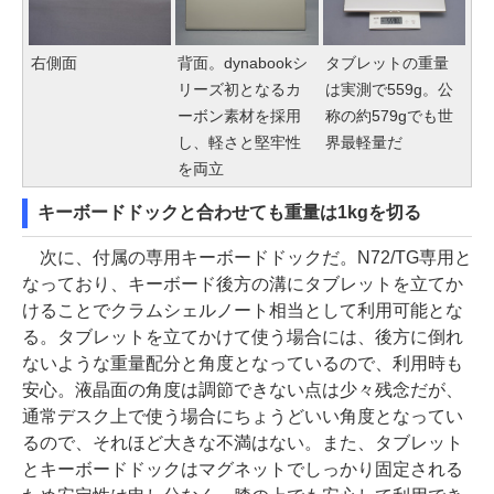
右側面
背面。dynabookシ
タブレットの重量
リーズ初となるカ
は実測で559g。公
ーボン素材を採用
称の約579gでも世
し、軽さと堅牢性
界最軽量だ
を両立
キーボードドックと合わせても重量は1kgを切る
次に、付属の専用キーボードドックだ。N72/TG専用と
なっており、キーボード後方の溝にタブレットを立てか
けることでクラムシェルノート相当として利用可能とな
る。タブレットを立てかけて使う場合には、後方に倒れ
ないような重量配分と角度となっているので、利用時も
安心。液晶面の角度は調節できない点は少々残念だが、
通常デスク上で使う場合にちょうどいい角度となってい
るので、それほど大きな不満はない。また、タブレット
とキーボードドックはマグネットでしっかり固定される