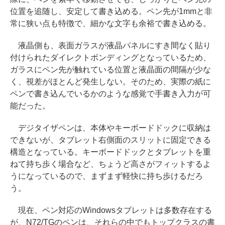
位置を追随し、安定して書き込める。ペン先が1mmと非
常に狭い点も特徴で、細かな文字も余裕で書き込める。
液晶側も、表面ガラスが液晶パネルにすき間なく貼り
付けられたダイレクトボンディングとなっているため、
ガラスにペン先が触れている位置と液晶面の間隔が少な
く、視差がほとんど発生しない。そのため、実際の紙に
ペンで書き込んでいるかのような感覚で手書き入力が可
能だった。
デジタイザペンは、本体やキーボードドックに収納は
できないが、タブレット右側面のスリットに固定できる
構造となっている。キーボードドックとタブレットを重
ねて持ち歩く場合など、ちょうど高さがフィットするよ
うになっているので、まずまず軽快に持ち歩けるだろ
う。
現在、ペン対応のWindowsタブレットは多数存在する
が、N72/TGのペンは、それらの中でもトップクラスの書