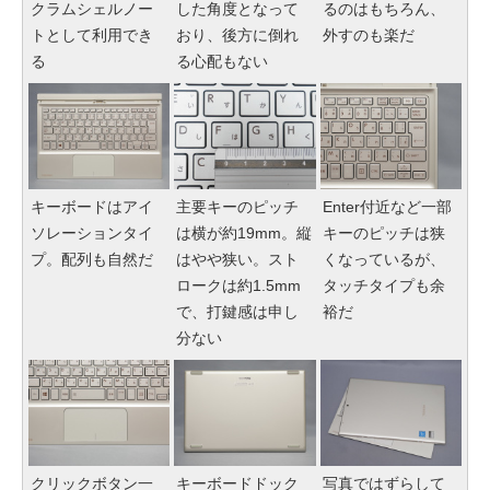
クラムシェルノー
した角度となって
るのはもちろん、
トとして利用でき
おり、後方に倒れ
外すのも楽だ
る
る心配もない
キーボードはアイ
主要キーのピッチ
Enter付近など一部
ソレーションタイ
は横が約19mm。縦
キーのピッチは狭
プ。配列も自然だ
はやや狭い。スト
くなっているが、
ロークは約1.5mm
タッチタイプも余
で、打鍵感は申し
裕だ
分ない
クリックボタン一
キーボードドック
写真ではずらして