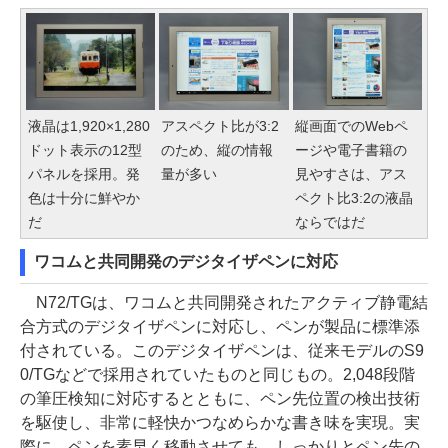
液晶は1,920×1,280
アスペクト比が3:2
縦画面でのWebペ
ドット表示の12型
のため、縦の情報
ージや電子書籍の
パネルを採用。発
量が多い
見やすさは、アス
色は十分に鮮やか
ペクト比3:2の液晶
だ
ならではだ
ワコムと共同開発のデジタイザペンに対応
N72/TGは、ワコムと共同開発されたアクティブ静電結
合方式のデジタイザペンに対応し、ペンが製品に標準添
付されている。このデジタイザペンは、従来モデルのS9
0/TGなどで採用されていたものと同じもの。2,048段階
の筆圧検知に対応するとともに、ペン先位置の検出技術
を駆使し、非常に軽快かつなめらかな書き味を実現。実
際に、ペンを素早く移動させても、しっかりとペン先の