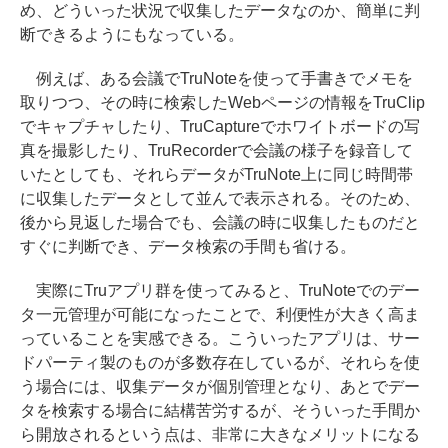
め、どういった状況で収集したデータなのか、簡単に判
断できるようにもなっている。
例えば、ある会議でTruNoteを使って手書きでメモを
取りつつ、その時に検索したWebページの情報をTruClip
でキャプチャしたり、TruCaptureでホワイトボードの写
真を撮影したり、TruRecorderで会議の様子を録音して
いたとしても、それらデータがTruNote上に同じ時間帯
に収集したデータとして並んで表示される。そのため、
後から見返した場合でも、会議の時に収集したものだと
すぐに判断でき、データ検索の手間も省ける。
実際にTruアプリ群を使ってみると、TruNoteでのデー
タ一元管理が可能になったことで、利便性が大きく高ま
っていることを実感できる。こういったアプリは、サー
ドパーティ製のものが多数存在しているが、それらを使
う場合には、収集データが個別管理となり、あとでデー
タを検索する場合に結構苦労するが、そういった手間か
ら開放されるという点は、非常に大きなメリットになる