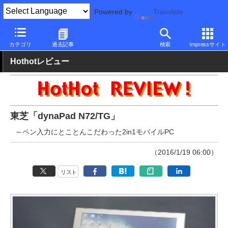
Powered by
Translate
PC Watch
パソコン/タブレット/スマートフォン
2in1
東芝
カテゴリ
過去記事
検索
Impressサイト
Hothotレビュー
東芝「dynaPad N72/TG」
～ペン入力にとことんこだわった2in1モバイルPC
（2016/1/19 06:00）
リスト