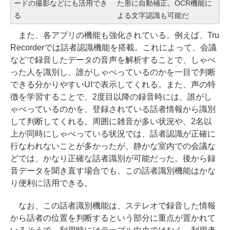
ードの撮影などにも活用でき
た形に自動補正。OCR機能に
る
よる文字認識も可能だ
また、各アプリの機能も強化されている。例えば、Tru
Recorderでは話者認識機能を搭載。これによって、会議
などで録音したデータの音声を解析することで、しゃべ
った人を識別し、誰がしゃべっているのかを一目で判断
できる分かりやすいUIで表示してくれる。また、声の特
徴を学習することで、2度目以降の録音時には、誰がし
ゃべっているのかを、登録されている話者情報から識別
して判断してくれる。周囲に雑音が多い状況や、2名以
上が同時にしゃべっている状況では、話者認識が正確に
行なわれないことが多かったが、静かな室内での会議な
どでは、かなり正確な話者識別が可能だった。後から録
音データを聞き直す場合でも、この話者識別機能はかな
り便利に活用できる。
なお、この話者識別機能は、ステレオで録音した情報
から話者の位置を判断するという部分に重点が置かれて