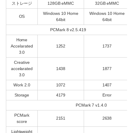
ストレージ
128GB eMMC
32GB eMMC
Windows 10 Home
Windows 10 Home
OS
64bit
64bit
PCMark 8 v2.5.419
Home
Accelarated
1252
1737
3.0
Creative
accelarated
1438
1877
3.0
Work 2.0
1072
1407
Storage
4179
Error
PCMark 7 v1.4.0
PCMark
2151
2638
score
Lightweight