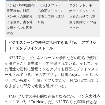
ペンは2,048段階の
ペンはタブレット
タブレット、キー
筆圧検知に対応。
右側面スリットに
ボードドック、ペ
ペン先への追随性
装着して持ち運び
ンを合わせても重
にも優れ、書き味
可能
量は実測で987.5g
は紙とペンに匹敵
だった
する
ビジネスシーンで便利に活用できる「Tru」アプリシ
リーズをプリインストール
N72/TGは、ビジネスシーンや学習などの用途で便利に
活用することを主眼として開発されている。そして、そ
の用途で便利に活用できるアプリも豊富にプリインスト
ールされている。そのアプリは、従来のdynabook Tabシ
リーズから続く「Tru」アプリ群だが、N72/TG世代では
さまざまな部分で進化を遂げている。
Truアプリ群の中心的な存在となるのが、ペン入力対応
のメモアプリ「TruNote」だ。N72/TGでは第3世代とな