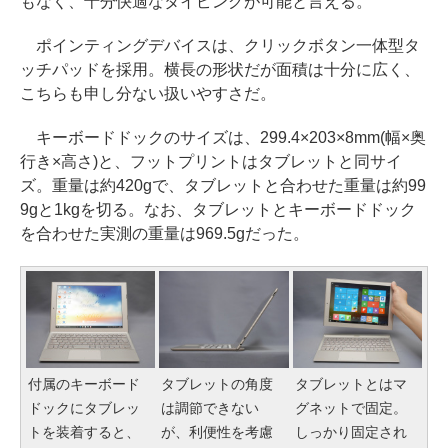
もなく、十分快適なタイピングが可能と言える。
ポインティングデバイスは、クリックボタン一体型タ
ッチパッドを採用。横長の形状だが面積は十分に広く、
こちらも申し分ない扱いやすさだ。
キーボードドックのサイズは、299.4×203×8mm(幅×奥
行き×高さ)と、フットプリントはタブレットと同サイ
ズ。重量は約420gで、タブレットと合わせた重量は約99
9gと1kgを切る。なお、タブレットとキーボードドック
を合わせた実測の重量は969.5gだった。
付属のキーボード
タブレットの角度
タブレットとはマ
ドックにタブレッ
は調節できない
グネットで固定。
トを装着すると、
が、利便性を考慮
しっかり固定され