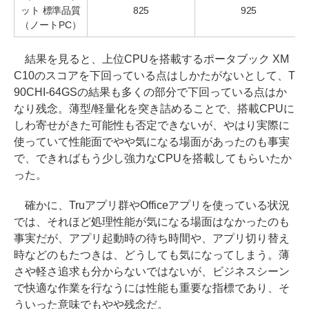
ット 標準品質
825
925
（ノートPC）
結果を見ると、上位CPUを搭載するポータブック XM
C10のスコアを下回っている点はしかたがないとして、T
90CHI-64GSの結果も多くの部分で下回っている点はか
なり残念。薄型/軽量化を突き詰めることで、搭載CPUに
しわ寄せがきた可能性も否定できないが、やはり実際に
使っていて性能面でやや気になる場面があったのも事実
で、できればもう少し強力なCPUを搭載してもらいたか
った。
確かに、Truアプリ群やOfficeアプリを使っている状況
では、それほど処理性能が気になる場面はなかったのも
事実だが、アプリ起動時の待ち時間や、アプリ切り替え
時などのもたつきは、どうしても気になってしまう。薄
さや軽さ追求も分からないではないが、ビジネスシーン
で快適な作業を行なうには性能も重要な指標であり、そ
ういった意味でもやや残念だ。