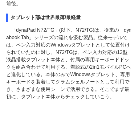
前後。
タブレット部は世界最薄/最軽量
「dynaPad N72/TG」(以下、N72/TG)は、従来の「dyn
abook Tab」シリーズの流れを汲む製品。従来モデルで
は、ペン入力対応のWindowsタブレットとして位置付け
られていたのに対し、N72/TGは、ペン入力対応の12型
液晶搭載タブレット本体と、付属の専用キーボードドッ
クを組み合わせて利用する、着脱式の2in1モバイルPCへ
と進化している。本体のみでWindowsタブレット、専用
キーボードを装着してクラムシェルノートとして利用で
き、さまざまな使用シーンで活用できる。そこでまず最
初に、タブレット本体からチェックしていこう。