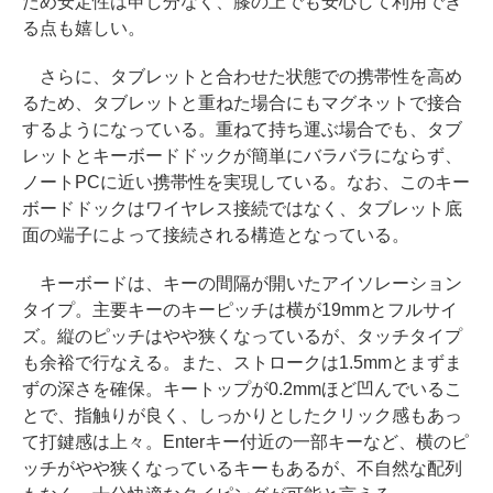
ため安定性は申し分なく、膝の上でも安心して利用でき
る点も嬉しい。
さらに、タブレットと合わせた状態での携帯性を高め
るため、タブレットと重ねた場合にもマグネットで接合
するようになっている。重ねて持ち運ぶ場合でも、タブ
レットとキーボードドックが簡単にバラバラにならず、
ノートPCに近い携帯性を実現している。なお、このキー
ボードドックはワイヤレス接続ではなく、タブレット底
面の端子によって接続される構造となっている。
キーボードは、キーの間隔が開いたアイソレーション
タイプ。主要キーのキーピッチは横が19mmとフルサイ
ズ。縦のピッチはやや狭くなっているが、タッチタイプ
も余裕で行なえる。また、ストロークは1.5mmとまずま
ずの深さを確保。キートップが0.2mmほど凹んでいるこ
とで、指触りが良く、しっかりとしたクリック感もあっ
て打鍵感は上々。Enterキー付近の一部キーなど、横のピ
ッチがやや狭くなっているキーもあるが、不自然な配列