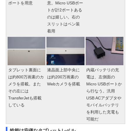
ポートを用意
意。Micro USBポー
トが計2ポートある
のは嬉しい。右の
スリットはペン装
着用
タブレット裏面に
液晶面上部中央に
内蔵バッテリの充
は約800万画素のカ
は約200万画素の
電は、左側面の
メラを搭載。また
Webカメラを搭載
Micro USBポートか
その左には
ら行なう。汎用
TransferJetも搭載
USB ACアダプタや
している
モバイルバッテリ
を利用した充電も
可能だ
性能は安価なタブレットレベル