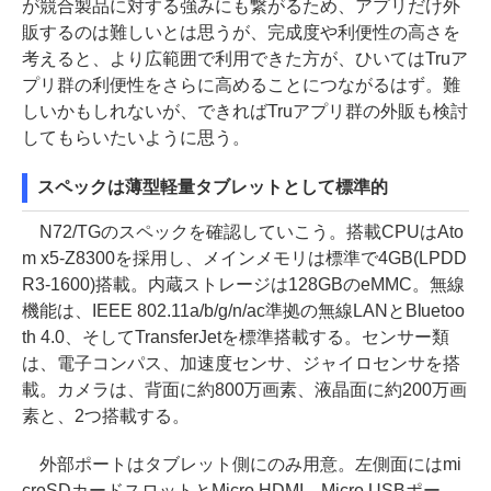
が競合製品に対する強みにも繋がるため、アプリだけ外
販するのは難しいとは思うが、完成度や利便性の高さを
考えると、より広範囲で利用できた方が、ひいてはTruア
プリ群の利便性をさらに高めることにつながるはず。難
しいかもしれないが、できればTruアプリ群の外販も検討
してもらいたいように思う。
スペックは薄型軽量タブレットとして標準的
N72/TGのスペックを確認していこう。搭載CPUはAto
m x5-Z8300を採用し、メインメモリは標準で4GB(LPDD
R3-1600)搭載。内蔵ストレージは128GBのeMMC。無線
機能は、IEEE 802.11a/b/g/n/ac準拠の無線LANとBluetoo
th 4.0、そしてTransferJetを標準搭載する。センサー類
は、電子コンパス、加速度センサ、ジャイロセンサを搭
載。カメラは、背面に約800万画素、液晶面に約200万画
素と、2つ搭載する。
外部ポートはタブレット側にのみ用意。左側面にはmi
croSDカードスロットとMicro HDMI、Micro USBポー