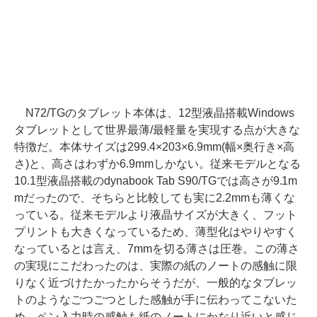
N72/TGのタブレット本体は、12型液晶搭載Windows
タブレットとして世界最薄/最軽量を実現する点が大きな
特徴だ。本体サイズは299.4×203×6.9mm(幅×奥行き×高
さ)と、高さはわずか6.9mmしかない。従来モデルとなる
10.1型液晶搭載のdynabook Tab S90/TGでは高さが9.1m
mだったので、そちらと比較しても実に2.2mmも薄くな
っている。従来モデルより液晶サイズが大きく、フット
プリントも大きくなっているため、薄型化はやりやすく
なっているとは言え、7mmを切る薄さは圧巻。この薄さ
の実現にこだわったのは、実際の紙のノートの感触に限
りなく近づけたかったからそうだが、一般的なタブレッ
トのようなごつごつとした感触が手に伝わってこないた
め、ペン入力時の感触も紙のノートにかなり近いと感じ