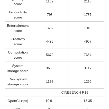
1162
2116
score
Productivity
798
1787
score
Entertainment
1482
1910
score
Creativity
4493
4907
score
Computation
5672
7684
score
System
3653
3412
storage score
Raw system
1198
1220
storage score
CINEBENCH R15
OpenGL (fps)
10.91
13.35
CPU
87
79