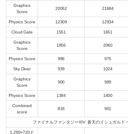
Graphics
20052
21684
Score
Physics Score
12309
12934
Cloud Gate
1551
1651
Graphics
1856
2060
Score
Physics Score
986
975
Sky Diver
939
1024
Graphics
900
989
Score
Physics Score
1384
1400
Combined
818
901
score
ファイナルファンタジーXIV: 蒼天のイシュガルド ベ
1,280×720ド