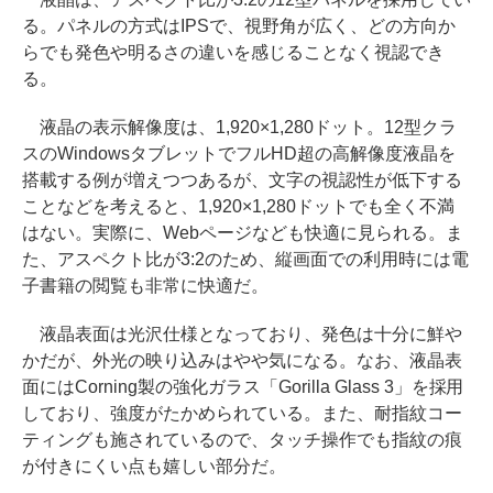
る。パネルの方式はIPSで、視野角が広く、どの方向か
らでも発色や明るさの違いを感じることなく視認でき
る。
液晶の表示解像度は、1,920×1,280ドット。12型クラ
スのWindowsタブレットでフルHD超の高解像度液晶を
搭載する例が増えつつあるが、文字の視認性が低下する
ことなどを考えると、1,920×1,280ドットでも全く不満
はない。実際に、Webページなども快適に見られる。ま
た、アスペクト比が3:2のため、縦画面での利用時には電
子書籍の閲覧も非常に快適だ。
液晶表面は光沢仕様となっており、発色は十分に鮮や
かだが、外光の映り込みはやや気になる。なお、液晶表
面にはCorning製の強化ガラス「Gorilla Glass 3」を採用
しており、強度がたかめられている。また、耐指紋コー
ティングも施されているので、タッチ操作でも指紋の痕
が付きにくい点も嬉しい部分だ。