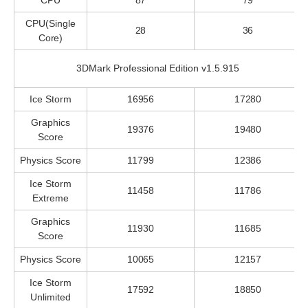
CPU(Single
28
36
Core)
3DMark Professional Edition v1.5.915
Ice Storm
16956
17280
Graphics
19376
19480
Score
Physics Score
11799
12386
Ice Storm
11458
11786
Extreme
Graphics
11930
11685
Score
Physics Score
10065
12157
Ice Storm
17592
18850
Unlimited