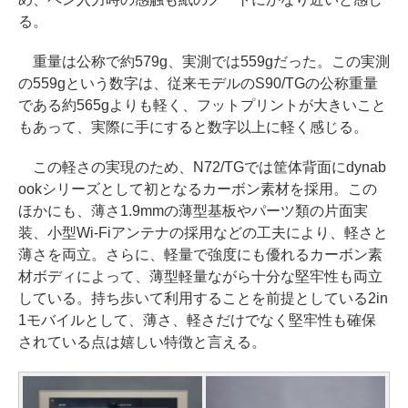
る。
重量は公称で約579g、実測では559gだった。この実測
の559gという数字は、従来モデルのS90/TGの公称重量
である約565gよりも軽く、フットプリントが大きいこと
もあって、実際に手にすると数字以上に軽く感じる。
この軽さの実現のため、N72/TGでは筐体背面にdynab
ookシリーズとして初となるカーボン素材を採用。この
ほかにも、薄さ1.9mmの薄型基板やパーツ類の片面実
装、小型Wi-Fiアンテナの採用などの工夫により、軽さと
薄さを両立。さらに、軽量で強度にも優れるカーボン素
材ボディによって、薄型軽量ながら十分な堅牢性も両立
している。持ち歩いて利用することを前提としている2in
1モバイルとして、薄さ、軽さだけでなく堅牢性も確保
されている点は嬉しい特徴と言える。