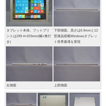
タブレット本体。フットプリ
下部側面。高さは6.9mmと12
ントは299.4×203mm(幅×奥行
型液晶搭載Windowsタブレッ
き)
ト世界最薄を実現
左側面
上部側面