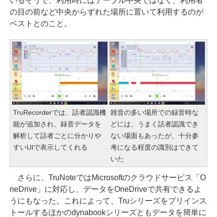
いるそうで、利用時にはテーブル中央ではなく、利用者
の目の前など中央からずれた場所に置いて利用するのが
ベストとのこと。
TruRecorderでは、話者認識機
雑音の多い場所での録音時な
能が追加され、録音データを
どには、うまく話者認識でき
解析して話者ごとに分かりや
ない場面もあったが、十分参
すいUIで表示してくれる
考になる程度の識別はできて
いた
さらに、TruNoteではMicrosoftのクラウドサービス「O
neDrive」に対応し、データをOneDriveで共有できるよ
うにもなった。これによって、Truシリーズをプリインス
トールするほかのdynabookシリーズともデータを簡単に