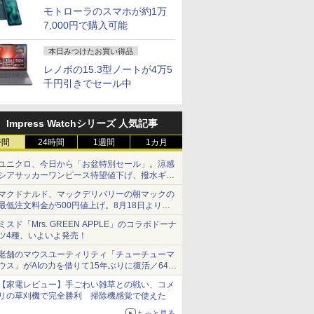
モトローラのスマホが約1万
7,000円で購入可能
本日みつけたお買い得品
レノボの15.3型ノートが4万5
千円引きでセール中
Impress Watchシリーズ 人気記事
時間
24時間
1週間
1カ月
ユニクロ、今日から「お盆特別セール」。涼感
シアサッカーワンピース待望値下げ、撥水ギア
ショーツは1990円に
マクドナルド、マックデリバリーの朝マックの
最低注文料金が500円値上げ。8月18日より
1,500円から受付
ミスド「Mrs. GREEN APPLE」のコラボドーナ
ツ4種、いよいよ発売！
老舗のマウスユーティリティ「チューチューマ
ウス」がAIの力を借りて15年ぶりに復活／64bit
化、Windows 10/11、「Chrome」も走り回
【家電レビュー】手ごわい雑草との戦い、コメ
る。復活記念で2026年末まで500円
リの草刈機で完全勝利 掃除機感覚で使えた
もっと見る