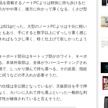
晶を搭載するノートPCよりは軽快に持ち歩けるだ
方がやや薄く、後方に向かって厚くなる、くさび型
は821gだった。大型のノートPCよりは十分に軽い
ともあり、手にすると数字以上にずっしり重く感じ
きればもう少し薄く、軽く仕上げて欲しかったよう
ーボード部分はキートップ部がホワイト、キーボ
る。本体外装部は、全体がラバーコーティングされ
感で、しっかり掴んで持ち運べる。その反面、指紋
に拭うなどの手入れが必要そうだ。
仕様は非公開となっているが、天板部分を手で押
なく、カバンに入れて持ち運ぶといった一般的な利
牢性が確保されていると言えそうだ。