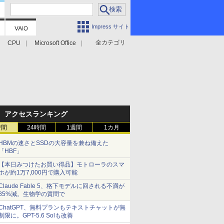
Impress サイト
全カテゴリ
CPU
Microsoft Office
アクセスランキング
時間
24時間
1週間
1カ月
HBMの速さとSSDの大容量を兼ね備えた
「HBF」
【本日みつけたお買い得品】モトローラのスマ
ホが約1万7,000円で購入可能
Claude Fable 5、格下モデルに回される不満が
85%減。生物学の質問で
ChatGPT、無料プランもテキストチャットが無
制限に。GPT-5.6 Solも改善