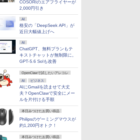
COSORIのエアフライヤーが
2,000円引き
AI
格安の「DeepSeek API」が
近日大幅値上げへ
AI
ChatGPT、無料プランもテ
キストチャットが無制限に。
GPT-5.6 Solも改善
OpenClawで試したいアレコレ
AI
ビジネス
AIにGmailを読ませて大丈
夫？OpenClawで安全にメー
ルを片付ける手順
本日みつけたお買い得品
Philipsのゲーミングマウスが
約1,200円オトク！
本日みつけたお買い得品