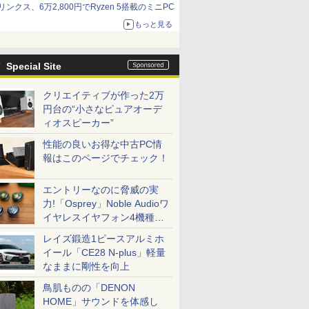
リンクス、6万2,800円でRyzen 5搭載のミニPC
もっと見る
Special Site
クリエイティブが作った2万
円台の“小さなピュアオーデ
ィオスピーカー”
性能の良いお得な中古PC情
報はこのページでチェック！
エントリーなのに脅威の実
力!「Osprey」Noble Audioワ
イヤレスイヤフォン4機種を
一気に聴く
レイズ鍛造1ピースアルミホ
イール「CE28 N-plus」軽量
なままに剛性を向上
鳥肌ものの「DENON
HOME」サウンドを体感し