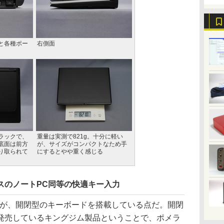
と各種ポー
右側面
ラックで、
重量は実測で821g。十分に軽い
底面は前方
が、サイズがコンパクトなため手
り取られて
にするとやや重く感じる
スのノートPC同等の快適キー入力
のが、開閉型のキーボードを搭載している点だ。開閉
発売しているキングジム製品ということで、ポメラ