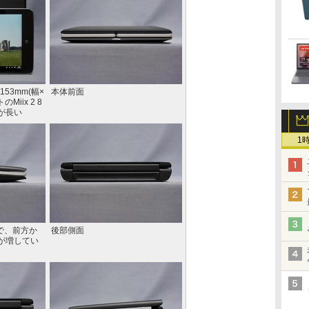
53mm(幅×
本体前面
iix 2 8
が長い
1
で、前方か
後部側面
が増してい