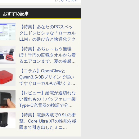
おすすめ記事
【特集】あなたのPCスペッ
クにドンピシャな「ローカル
LLM」の選び方と快適化テク
【特集】あぢぃ～もう無理
ぽ！千円の闘魂タオルから着
るエアコンまで、夏の冷感グ
ッズ一挙紹介
【コラム】OpenClawと
Qwen3.5-9Bプリインで届い
てすぐローカルAIが動くミニ
PC「SER9 Pro」
【レビュー】給電が途切れな
い優れもの！バッファロー製
Type-C充電器の検証で分か
ったこと
【特集】電源内蔵で0.9Lの衝
撃。Core Ultra X7の性能を極
限まで引き出したミニ
PC「GPD BOX」