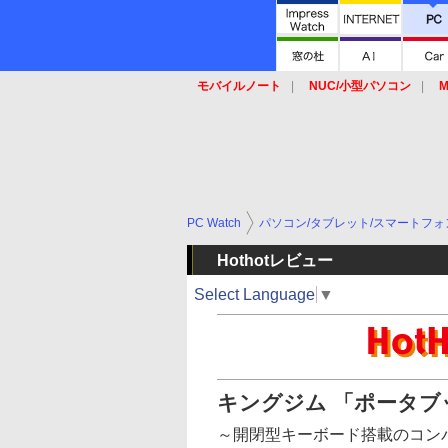
モバイルノート
NUC/小型パソコン
M
SSD
キーボード
マウス
PC Watch
パソコン/タブレット/スマートフォ
Hothotレビュー
Select Language
▼
キングジム 「ポータブッ
～開閉型キーボード搭載のコンパク