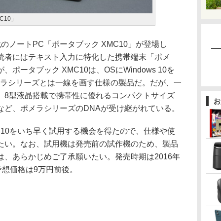
C10」
ノートPC「ポータブック XMC10」が登場し
読者にはテキスト入力に特化した携帯端末「ポメ
ータブック XMC10は、OSにWindows 10を
メラシリーズとは一線を画す仕様の製品だ。だが、一
、8型液晶搭載で携帯性に優れるコンパクトサイズ
お
など、ポメラシリーズのDNAが受け継がれている。
C10をいち早く試用する機会を得たので、仕様や使
たい。なお、試用機は発売前の試作機のため、製品
、あらかじめご了承願いたい。発売時期は2016年
予想価格は9万円前後。