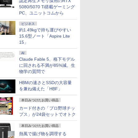
認定再生メモリ採用のRTX
5080/5070 Ti搭載ゲーミング
PC、ユニットコムから
ビジネス
約1.49kgで持ち運びやすい
15.6型ノート「Aspire Lite
15」
AI
Claude Fable 5、格下モデル
に回される不満が85%減。生
物学の質問で
HBMの速さとSSDの大容量
を兼ね備えた「HBF」
本日みつけたお買い得品
カード付きの「プロ野球チッ
プス」が24袋セットでオトク
本日みつけたお買い得品
熱風で揚げ物を調理する