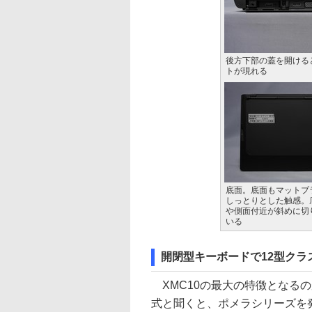
後方下部の蓋を開ける
トが現れる
底面。底面もマットブ
しっとりとした触感。
や側面付近が斜めに切
いる
開閉型キーボードで12型クラ
XMC10の最大の特徴となる
式と聞くと、ポメラシリーズを