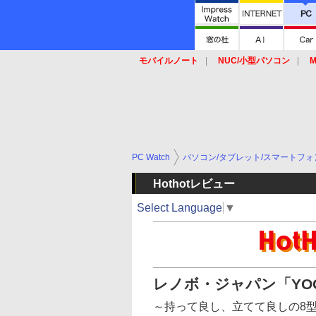
モバイルノート
NUC/小型パソコン
M
SSD
キーボード
マウス
PC Watch
パソコン/タブレット/スマートフォ
Hothotレビュー
Select Language
▼
レノボ・ジャパン「YOGA
～持って良し、立てて良しの8型A