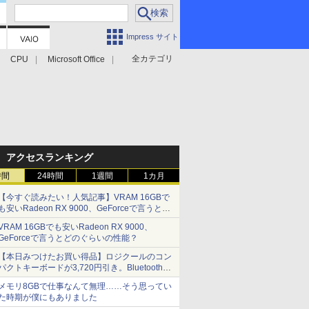
Impress サイト
全カテゴリ
CPU
Microsoft Office
アクセスランキング
時間
24時間
1週間
1カ月
【今すぐ読みたい！人気記事】VRAM 16GBで
も安いRadeon RX 9000、GeForceで言うとど
のぐらいの性能？ - PC Watch
VRAM 16GBでも安いRadeon RX 9000、
GeForceで言うとどのぐらいの性能？
【本日みつけたお買い得品】ロジクールのコン
パクトキーボードが3,720円引き。Bluetoothで3
台接続対応
メモリ8GBで仕事なんて無理……そう思ってい
た時期が僕にもありました