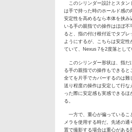
このシリンダー設計とスタンド
は手で持った時のホールド感の向
安定性を高めるなら本体を挟み
いる手の親指での操作はほぼ不
ると、指の付け根付近でタブレ
ようにするが、こちらは安定性
ていて、Nexus 7を2度落と
このシリンダー形状は、指だけ
る手の親指での操作もできると
全てを片手でカバーするのは難
送り程度の操作は安定して行な
った際に安定感も実感できるほ
る。
一方で、重心が偏っていること
メラを使用する時だ。先述の通
置で撮影する場合は重心がある