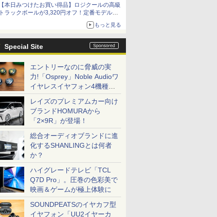
【本日みつけたお買い得品】ロジクールの高級
トラックボールが3,320円オフ！定番モデルも
5,280円に割引中
もっと見る
Special Site
エントリーなのに脅威の実
力!「Osprey」Noble Audioワ
イヤレスイヤフォン4機種を
一気に聴く
レイズのプレミアムカー向け
ブランドHOMURAから
「2×9R」が登場！
総合オーディオブランドに進
化するSHANLINGとは何者
か？
ハイグレードテレビ「TCL
Q7D Pro」。圧巻の色彩美で
映画＆ゲームが極上体験に
SOUNDPEATSのイヤカフ型
イヤフォン「UU2イヤーカ