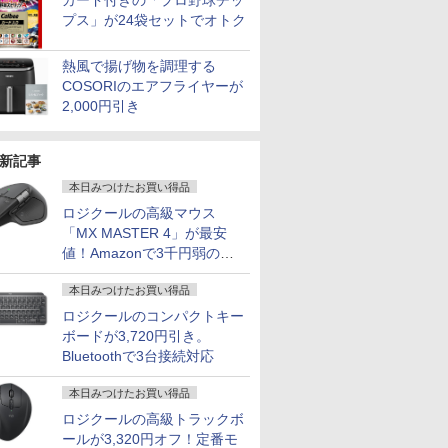
カード付きの「プロ野球チッ
プス」が24袋セットでオトク
熱風で揚げ物を調理する
COSORIのエアフライヤーが
2,000円引き
新記事
本日みつけたお買い得品
ロジクールの高級マウス
「MX MASTER 4」が最安
値！Amazonで3千円弱の割
引
本日みつけたお買い得品
ロジクールのコンパクトキー
ボードが3,720円引き。
Bluetoothで3台接続対応
本日みつけたお買い得品
ロジクールの高級トラックボ
ールが3,320円オフ！定番モ