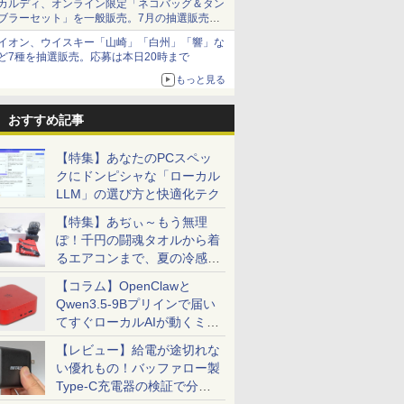
カルディ、オンライン限定「ネコバッグ＆タン
ブラーセット」を一般販売。7月の抽選販売の
当選無効分
イオン、ウイスキー「山崎」「白州」「響」な
ど7種を抽選販売。応募は本日20時まで
もっと見る
おすすめ記事
【特集】あなたのPCスペッ
クにドンピシャな「ローカル
LLM」の選び方と快適化テク
【特集】あぢぃ～もう無理
ぽ！千円の闘魂タオルから着
るエアコンまで、夏の冷感グ
ッズ一挙紹介
【コラム】OpenClawと
Qwen3.5-9Bプリインで届い
てすぐローカルAIが動くミニ
PC「SER9 Pro」
【レビュー】給電が途切れな
い優れもの！バッファロー製
Type-C充電器の検証で分か