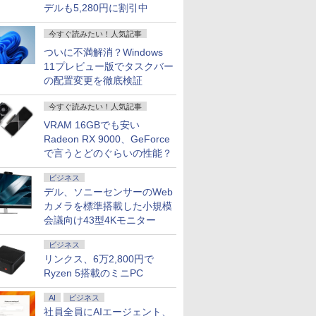
デルも5,280円に割引中
今すぐ読みたい！人気記事
ついに不満解消？Windows
11プレビュー版でタスクバー
の配置変更を徹底検証
今すぐ読みたい！人気記事
VRAM 16GBでも安い
Radeon RX 9000、GeForce
で言うとどのぐらいの性能？
ビジネス
デル、ソニーセンサーのWeb
カメラを標準搭載した小規模
会議向け43型4Kモニター
ビジネス
リンクス、6万2,800円で
Ryzen 5搭載のミニPC
AI
ビジネス
社員全員にAIエージェント、