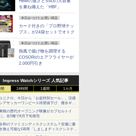
HBMの速さとSSDの大容量
を兼ね備えた「HBF」
本日みつけたお買い得品
カード付きの「プロ野球チッ
プス」が24袋セットでオトク
本日みつけたお買い得品
熱風で揚げ物を調理する
COSORIのエアフライヤーが
2,000円引き
Impress Watchシリーズ 人気記事
時間
24時間
1週間
1カ月
ユニクロ、今日から「お盆特別セール」。涼感
シアサッカーワンピース待望値下げ、撥水ギア
ショーツは1990円に
東映の歴代オープニング映像がカプセルトイ
に。全5種で8月下旬発売
令和のファミコンディスクシステム？安価に書
き換え可能なGB用「しましまディスクシステ
ム」