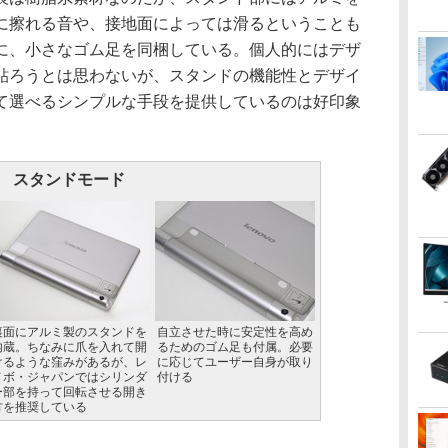
に擦れる音や、接地面によっては滑るということも
に、小さなゴム足を同梱している。個人的にはデザ
貼ろうとは思わないが、スタンドの機能性とデザイ
て選べるシンプルな手段を提供しているのは好印象
スタンドモード
裏面にアルミ製のスタンドを
自立させた時に安定性を高め
内蔵。ちなみに爪を入れて開
るためのゴム足も付属。必要
けるような窪みがあるが、レ
に応じてユーザー自身が取り
ノボ・ジャパンではシリンダ
付ける
ー部を持って回転させる開き
方を推奨している