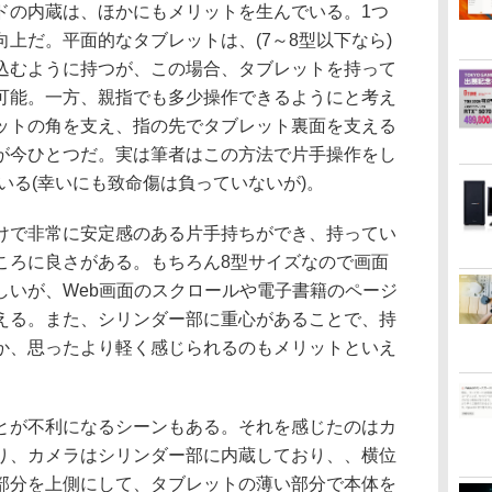
の内蔵は、ほかにもメリットを生んでいる。1つ
上だ。平面的なタブレットは、(7～8型以下なら)
込むように持つが、この場合、タブレットを持って
可能。一方、親指でも多少操作できるようにと考え
ットの角を支え、指の先でタブレット裏面を支える
が今ひとつだ。実は筆者はこの方法で片手操作をし
している(幸いにも致命傷は負っていないが)。
で非常に安定感のある片手持ちができ、持ってい
ころに良さがある。もちろん8型サイズなので画面
しいが、Web画面のスクロールや電子書籍のページ
える。また、シリンダー部に重心があることで、持
か、思ったより軽く感じられるのもメリットといえ
が不利になるシーンもある。それを感じたのはカ
り、カメラはシリンダー部に内蔵しており、、横位
部分を上側にして、タブレットの薄い部分で本体を