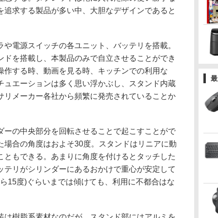
を追求する製品が多い中、大胆なデザインであると
や電源スイッチの各ユニット、バッテリを搭載。
ンドを搭載し、本製品のみで自立させることができ
操作する時、動画を見る時、キッチンでの利用な
最
チュエーションは多く思い浮かぶし、スタンド内蔵
サリメーカー各社から頻繁に発売されていることか
。
ーの中央部分を回転させることで起こすことがで
た場合の角度はおよそ30度。スタンドはリニアに動
こともできる。あまりに角度を付けるとタッチした
ッテリがシリンダーにあるおかけで重心が安定して
から15度)ぐらいまでは傾けても、利用に不都合はな
は樹脂系素材なのだが、スタンド部にはアルミを