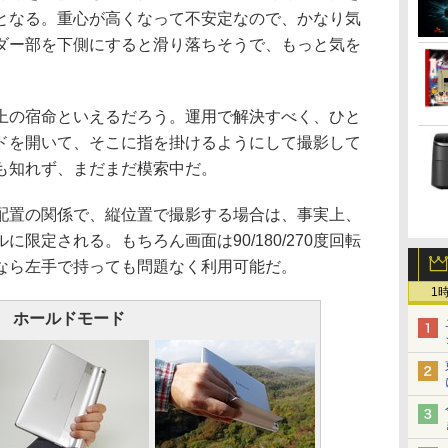
となる。重心が高くなって不安定なので、かなり気
ダー部を下側にすると滑り落ちそうで、もっと気を
の宿命といえるだろう。運用で解決すべく、ひと
ドを開いて、そこに指を掛けるようにして撮影して
も知れず、まだまだ模索中だ。
置の関係で、縦位置で撮影する場合は、事実上、
限定される。もちろん画面は90/180/270度回転
なら左手で持っても問題なく利用可能だ。
1
ホールドモード