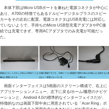
本体下部はMicro USBポートを兼ねた電源コネクタが中心に
あり、A700の特徴でもあるドルビーデジタルプラスのスピー
カーをその左右に配置。電源コネクタはUSB充電には対応し
ていないようで、手持ちのMicro USB型充電アダプタやPC接
続では充電できず、専用ACアダプタでのみ充電が可能だっ
た。
底面はリセットボタンとMicro USBポートを
付属の電源アダプタ。USBケーブル着脱型で
通常のMicroUSB(上)と比較する
兼ねた電源コネクタ
はなく一体型になっている
や異なる
画面インターフェイスは5画面のスクリーン構成で、右上に
アプリケーションメニュー、左下に戻る/ホーム/履歴のナビゲ
ーションと、Android 4.0の標準的なインターフェイスだが、
特徴的なのは画面下部中央に用意されている「Acer Ring」ボ