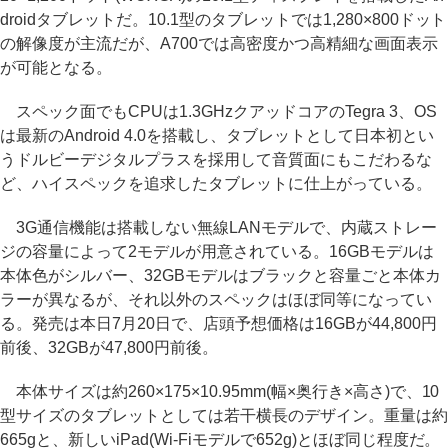
droidタブレットだ。10.1型のタブレットでは1,280×800ドット
の解像度が主流だが、A700では高密度かつ高精細な画面表示
が可能となる。
スペック面でもCPUは1.3GHzクアッドコアのTegra 3、OS
は最新のAndroid 4.0を搭載し、タブレットとして日本初とい
うドルビーデジタルプラスを採用して音質面にもこだわるな
ど、ハイスペックを追求したタブレットに仕上がっている。
3G通信機能は搭載しない無線LANモデルで、内蔵ストレー
ジの容量によって2モデルが用意されている。16GBモデルは
本体色がシルバー、32GBモデルはブラックと容量ごと本体カ
ラーが異なるが、それ以外のスペックはほぼ同等になってい
る。発売は本日7月20日で、店頭予想価格は16GBが44,800円
前後、32GBが47,800円前後。
本体サイズは約260×175×10.95mm(幅×奥行き×高さ)で、10
型サイズのタブレットとしては若干横長のデザイン。重量は約
665gと、新しいiPad(Wi-Fiモデルで652g)とほぼ同じ程度だ。