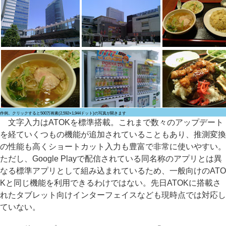
作例。クリックすると500万画素(2,592×1,944ドット)の写真が開きます
文字入力はATOKを標準搭載。これまで数々のアップデート
を経ていくつもの機能が追加されていることもあり、推測変換
の性能も高くショートカット入力も豊富で非常に使いやすい。
ただし、Google Playで配信されている同名称のアプリとは異
なる標準アプリとして組み込まれているため、一般向けのATO
Kと同じ機能を利用できるわけではない。先日ATOKに搭載さ
れたタブレット向けインターフェイスなども現時点では対応し
ていない。