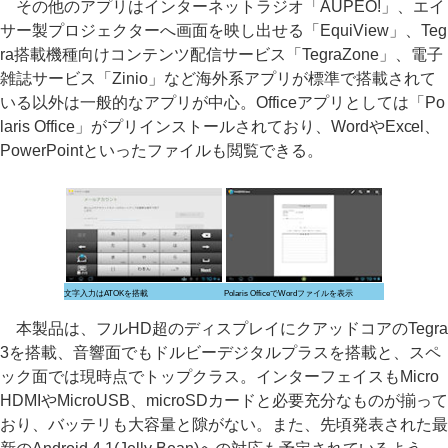
その他のアプリはインターネットラジオ「AUPEO!」、エイ
サー製プロジェクターへ画面を映し出せる「EquiView」、Teg
ra搭載機種向けコンテンツ配信サービス「TegraZone」、電子
雑誌サービス「Zinio」など海外系アプリが標準で搭載されて
いる以外は一般的なアプリが中心。Officeアプリとしては「Po
laris Office」がプリインストールされており、WordやExcel、
PowerPointといったファイルも閲覧できる。
文字入力はATOKを搭載
Polaris OfficeでWordファイルを表示
本製品は、フルHD超のディスプレイにクアッドコアのTegra
3を搭載、音響面でもドルビーデジタルプラスを搭載と、スペ
ック面では現時点でトップクラス。インターフェイスもMicro
HDMIやMicroUSB、microSDカードと必要充分なものが揃って
おり、バッテリも大容量と隙がない。また、先頃発表された最