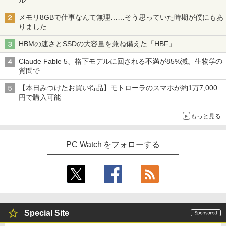
ル
CO（タコ） ]
BUGS LIFE
スーパーの裏でヤニ吸うふたり 9巻 (デジタル
￥2,599
メモリ8GBで仕事なんて無理……そう思っていた時期が僕にもあ
版ビッグガンガンコミックス)
コカ・コーラ やかんの麦茶 from 爽健美茶 ラ
￥2,420
りました
ベルレス 650mlPET×24本
￥250
ASUS エイスース 液晶ディスプレイ Ey
3
￥810
e Care ［23.8型 / フルHD(1920×1080) /
HBMの速さとSSDの大容量を兼ね備えた「HBF」
Xiaomi シャオミ REDMI Buds 8 Lite ワイヤ
ワイド］ VA249HG
￥2,009
レスイヤホン Bluetooth 5.4 ノイズキャンセ
ちいかわ なんか小さくてかわいいやつ 1
4
Claude Fable 5、格下モデルに回される不満が85%減。生物学の
リング ANC 36時間再生
￥13,800
巻～7巻 コミックセット【 新品 】ナガノ
質問で
講談社 ハチワレ うさぎ かわいい 楽しい
￥3,480
切ない 描きおろしエピソード Twitter ツ
【本日みつけたお買い得品】モトローラのスマホが約1万7,000
イッター X エックス コミック アニメ 漫
円で購入可能
画 セット 全巻 ギフト 贈り物 プレゼント
アイオーデータ｜I-O DATA 液晶ディスプ
4
クリスマス
レイ(23.8型/ADS/FullHD 1920×1080/10
もっと見る
0Hz/5ms/HDMI/DP/USB Type-C/VESA/5
年保証・無輝点保証)(ホワイト) LCD-C2
￥8,525
42SDW
PC Watch をフォローする
￥25,977
ROCKIN'ON JAPAN (ロッキング・オ
5
ン・ジャパン) 2026年 10月号
Philips｜フィリップス 液晶ディスプレ
￥1,080
5
イ(23.8型/IPS/WQHD 2560×1440/75Hz/1
ms)(ブラック) 24E1N5600E/11
Special Site