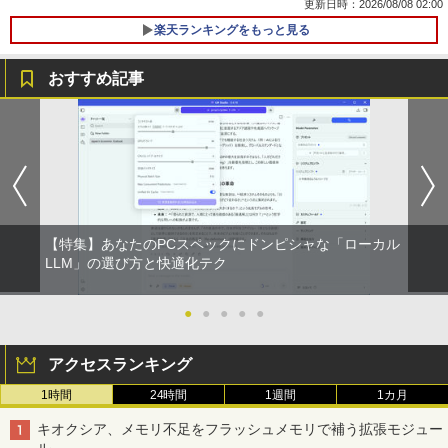
￥7,990
更新日時：2026/08/08 02:00
￥250
￥1,112
￥770
楽天ランキングをもっと見る
おすすめ記事
Anker Soundcore P31i ホワイト
BRUCE WAYNE feat. Flo Milli, ATL Jacob
by Amazon 天然水 ラベルレス 500ml ×24本
異世界居酒屋「のぶ」(22) (角川コミックス・
[Explicit]
富士山の天然水 バナジウム含有 水 ミネラル
エース)
PHILIPS 241V8 LED液晶モニター 23.8
ギルティサークル（21） 【電子書籍】[
1
1
ウォーター ペットボトル 静岡県産 500ミリリ
￥5,990
インチワイド ブラック 1920×1080 （フ
山本やみー ]
ットル (Smart Basic)
￥250
￥832
ルHD）16:9 IPSパネル 非光沢 ノングレ
ア 液晶ディスプレイ HDMI VGA VESA準
￥792
￥1,380
拠 PS4 switch 対応 スイッチ 【中古】
Anker Soundcore Liberty 5 ミッドナイトブ
On My Road (Stadium ver.)
ONE PIECE モノクロ版 115 (ジャンプコミッ
￥6,500
ラック
クスDIGITAL)
by Amazon 天然水ラベルレス 2L×9本
【特集】あなたのPCスペックにドンピシャな「ローカル
￥250
片田舎のおっさん、剣聖になる 11 〜
LLM」の選び方と快適化テク
2
￥14,990
￥594
￥1,117
ただの田舎の剣術師範だったのに、大成
した弟子たちが俺を放ってくれない件〜
【楽天1位!1,600円OFFクーポン 8/4 20:
2
【電子書籍】[ 佐賀崎しげる ]
00-8/11 01:59】Xiaomi Monitor A24i 20
●
●
●
●
●
26 ディスプレイ 1080P 23.8インチ 144
【2026年アップグレード版】AOKIMI ワイヤ
On My Road (Stadium ver.)
HUNTER×HUNTER モノクロ版 39 (ジャンプ
Hzリフレッシュレート sRGB99% 1670
￥1,430
レスイヤホン bluetooth イヤホン V12 小型
コミックスDIGITAL)
by Amazon 炭酸水 ラベルレス 500ml ×24本
アクセスランキング
万色 300nits ΔE＜1 低ブルーライト 大
軽量 ブルートゥースHi-Fi 最大36時間再生 ぶ
強炭酸水 ペットボトル 500ミリリットル (Sm
￥250
画面 TÜV認証 目にやさしい 調整可能な
るーとゅーす コードレス ENCノイズキャン
art Basic)
1時間
24時間
￥572
1週間
1カ月
スタンド VESA
セリング 自動ペアリング Type-C充電 マイク
TACO直伝！ 知っているだけで劇的に上
3
付き 防水 タッチ式音量調整 スポーツ/通勤/通
キオクシア、メモリ不足をフラッシュメモリで補う拡張モジュー
￥1,625
￥12,580
達する 人体ドローイングのコツ390 [ TA
学/WEB会議 6.0(オフホワイト)