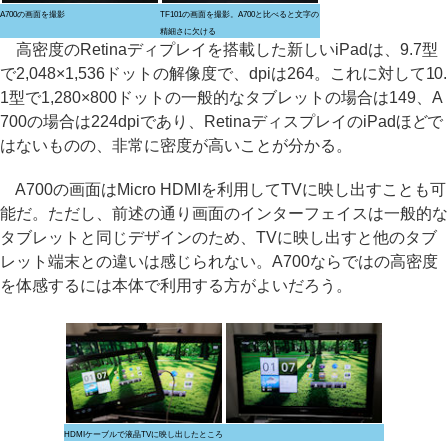
A700の画面を撮影
TF101の画面を撮影。A700と比べると文字の
精細さに欠ける
高密度のRetinaディプレイを搭載した新しいiPadは、9.7型
で2,048×1,536ドットの解像度で、dpiは264。これに対して10.
1型で1,280×800ドットの一般的なタブレットの場合は149、A
700の場合は224dpiであり、RetinaディスプレイのiPadほどで
はないものの、非常に密度が高いことが分かる。
A700の画面はMicro HDMIを利用してTVに映し出すことも可
能だ。ただし、前述の通り画面のインターフェイスは一般的な
タブレットと同じデザインのため、TVに映し出すと他のタブ
レット端末との違いは感じられない。A700ならではの高密度
を体感するには本体で利用する方がよいだろう。
HDMIケーブルで液晶TVに映し出したところ