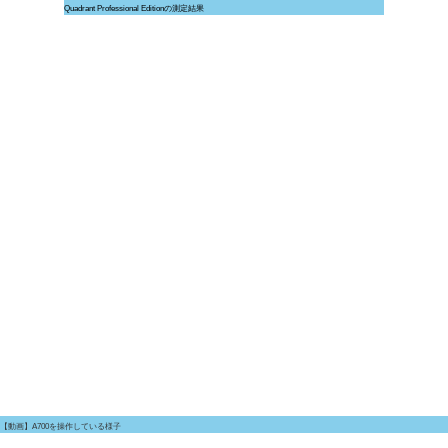
Quadrant Professional Editionの測定結果
【動画】A700を操作している様子