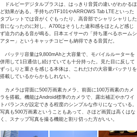
ドルビーデジタルプラスは、はっきり音質の違いがわかるほ
ど効果がある。手持ちのTF101やARROWS Tab LTEといった
タブレットでは音がくぐもったり、高音部でシャリシャリした
音になったのに対し、A700はそうした違和感をほとんど感じ
ず迫力のある音が鳴る。日本エイサーの「持ち運べるホームシ
アター」というキャッチコピーも納得できる音質だ。
バッテリ容量は9,800mAhと大容量で、モバイルルーターを
併用して1日通信し続けていても十分持った。見た目に反して
ずっしりと重さを感じる本体は、これだけの大容量バッテリを
搭載しているからかもしれない。
カメラは背面に500万画素カメラ、前面に100万画素のカメ
ラを搭載。機能はAndroid標準のカメラで、露出補正やホワイ
トバランスが設定できる程度のシンプルな作りになっている。
写真も500万画素ということもあって、さほど画質は高くはな
く、スナップ写真を撮る機能と割り切った方がいい。