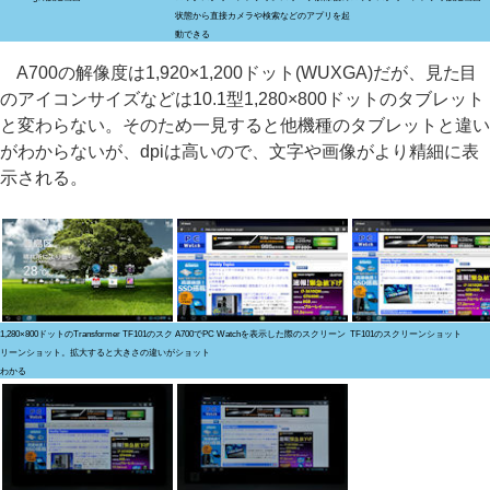
状態から直接カメラや検索などのアプリを起
動できる
A700の解像度は1,920×1,200ドット(WUXGA)だが、見た目
のアイコンサイズなどは10.1型1,280×800ドットのタブレット
と変わらない。そのため一見すると他機種のタブレットと違い
がわからないが、dpiは高いので、文字や画像がより精細に表
示される。
1,280×800ドットのTransformer TF101のスク
A700でPC Watchを表示した際のスクリーン
TF101のスクリーンショット
リーンショット。拡大すると大きさの違いが
ショット
わかる