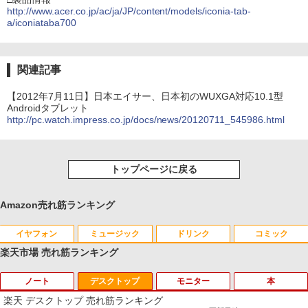
http://www.acer.co.jp/ac/ja/JP/content/models/iconia-tab-
a/iconiataba700
関連記事
【2012年7月11日】日本エイサー、日本初のWUXGA対応10.1型
Androidタブレット
http://pc.watch.impress.co.jp/docs/news/20120711_545986.html
トップページに戻る
Amazon売れ筋ランキング
イヤフォン
ミュージック
ドリンク
コミック
楽天市場 売れ筋ランキング
ノート
デスクトップ
モニター
本
Anker Soundcore P40i オフホワイト
BRUCE WAYNE feat. Flo Milli, ATL Jacob
【Amazon.co.jp限定】 い・ろ・は・す 2L P
薬屋のひとりごと 17巻 (デジタル版ビッグガ
[Explicit]
ET ラベルレス ×8本
ンガンコミックス)
楽天 デスクトップ 売れ筋ランキング