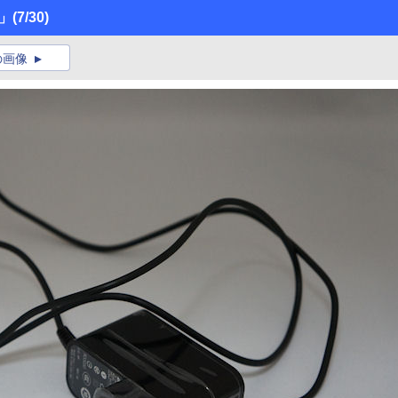
0」
(7/30)
の画像