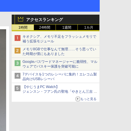
アクセスランキング
1時間
24時間
1週間
1カ月
キオクシア、メモリ不足をフラッシュメモリで
補う拡張モジュール
メモリ8GBで仕事なんて無理……そう思ってい
た時期が僕にもありました
Googleパスワードマネージャーに脆弱性、マル
ウェアでパスキー保護を突破可能に
7デバイスを1つのレシーバに集約！エレコム製
品向けUSBレシーバ
【やじうまPC Watch】
ジェンスン・フアン氏の聖地「やきとん三吉 神
田北口店」で「ご来店記念コース」を娘と堪能
もっと見る
～コース名を変更したのはNVIDIAに怒られたか
らではない