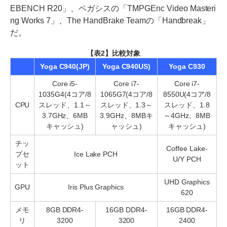
EBENCH R20」、ペガシスの「TMPGEnc Video Masteri
ng Works 7」、The HandBrake Teamの「Handbreak」
だ。
【表2】比較対象
Yoga C940(JP)
Yoga C940US)
Yoga C930
Core i5-
Core i7-
Core i7-
1035G4(4コア/8
1065G7(4コア/8
8550U(4コア/8
CPU
スレッド、1.1～
スレッド、1.3～
スレッド、1.8
3.7GHz、6MB
3.9GHz、8MBキ
～4GHz、8MB
キャッシュ)
ャッシュ)
キャッシュ)
チッ
Coffee Lake-
プセ
Ice Lake PCH
U/Y PCH
ット
UHD Graphics
GPU
Iris Plus Graphics
620
メモ
8GB DDR4-
16GB DDR4-
16GB DDR4-
リ
3200
3200
2400