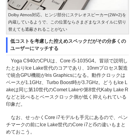
Dolby Atmos対応。ヒンジ部分にステレオスピーカー(2W×2)を
内蔵しているようで、この位置ならさまざまなスタイルに切り
替えても遮蔽されることがない
低コストを考慮した控えめスペックだがその分多くの
ユーザーにマッチする
Yoga C940のCPUは、Core i5-1035G4。冒頭で説明し
たとおりIce Lake世代のコアであり、10nmプロセス製造
で統合GPU機能がIris Graphicsになる。動作クロックは
ベースが1.1GHz、Turbo Boost時が3.7GHz。どうもIce L
akeは同じ第10世代のComet Lakeや第8世代Kaby Lake R
などと比べるとベースクロック側が低く抑えられている
印象だ。
なお、せっかくCore i7モデルも手元にあるので、ベン
チマークの前にIce Lake世代のCore i7とi5の違いもまと
めておこう。