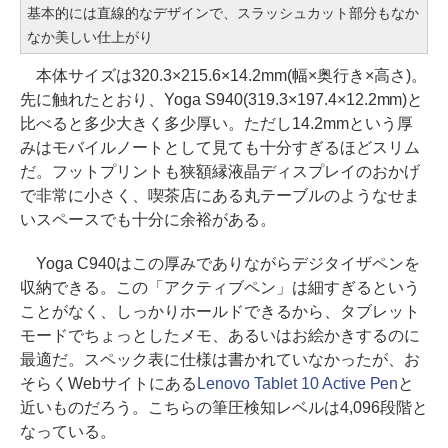
基本的には直線的なデザインで、スラッシュカット部分もなか
なか美しい仕上がり
本体サイズは320.3×215.6×14.2mm(幅×奥行き×高さ)。
先に触れたとおり、Yoga S940(319.3×197.4×12.2mm)と
比べると多少大きく多少厚い。ただし14.2mmという厚
みはモバイルノートとして見ても十分すぎるほどスリム
だ。フットプリントも狭額縁液晶ディスプレイのおかげ
で非常に小さく、喫茶店にある丸テーブルのようなせま
いスペースでも十分に余裕がある。
Yoga C940はこの厚みでありながらデジタイザペンを
収納できる。この「アクティブペン」は細すぎるという
ことがなく、しっかりホールドできるから、タブレット
モードでちょっとしたメモ、あるいはお絵かきするのに
最適だ。スペック表に仕様は書かれていなかったが、お
そらくWebサイトにある
Lenovo Tablet 10 Active Pen
と
近いものだろう。こちらの筆圧検知レベルは4,096段階と
なっている。