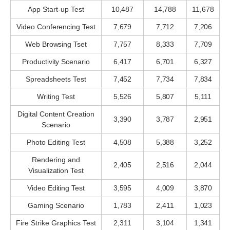
App Start-up Test
10,487
14,788
11,678
Video Conferencing Test
7,679
7,712
7,206
Web Browsing Tset
7,757
8,333
7,709
Productivity Scenario
6,417
6,701
6,327
Spreadsheets Test
7,452
7,734
7,834
Writing Test
5,526
5,807
5,111
Digital Content Creation
3,390
3,787
2,951
Scenario
Photo Editing Test
4,508
5,388
3,252
Rendering and
2,405
2,516
2,044
Visualization Test
Video Editing Test
3,595
4,009
3,870
Gaming Scenario
1,783
2,411
1,023
Fire Strike Graphics Test
2,311
3,104
1,341