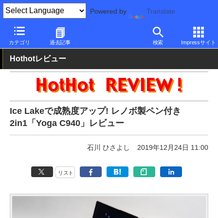
Powered by
Translate
PC Watch
パソコン/タブレット/スマートフォン
2in1
Lenovo
カテゴリ
過去記事
検索
Impressサイト
Hothotレビュー
Ice Lakeで成熟度アップ! レノボ製ペン付き
2in1「Yoga C940」レビュー
石川 ひさよし
2019年12月24日 11:00
リスト