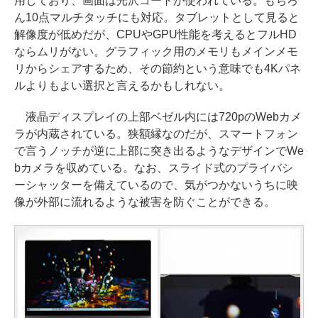
用しており、画面は光沢コートが使われている。もちろ
ん10点マルチタッチにも対応。タブレットとして見ると
解像度が低めだが、CPUやGPU性能を考えるとフルHD
ならムリがない。グラフィック用のメモリもメインメモ
リからシェアするため、その節約という意味でも4Kパネ
ルよりもよい選択と言えるかもしれない。
液晶ディスプレイの上部ベゼル内には720pのWebカメ
ラが内蔵されている。狭額縁なのだが、スマートフォン
で言うノッチが逆に上部に突き出るようなデザインでWe
bカメラを収めている。なお、スライド式のプライバシ
ーシャッターを備えているので、気がつかないうちに映
像が外部に流れるような被害を防ぐことができる。