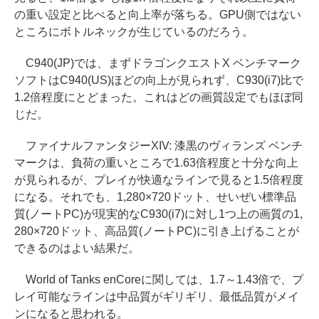
の重い設定と比べると向上率が落ちる。GPU側ではない
ところにボトルネックが生じているのだろう。
C940(JP)では、まずドラゴンクエストX ベンチマーク
ソフトはC940(US)ほどの向上が見られず、C930(i7)比で
1.2倍程度にとどまった。これはどの画質設定でもほぼ同
じだ。
ファイナルファンタジーXIV: 漆黒のヴィランズ ベンチ
マークは、負荷の重いところで1.63倍程度と十分な向上
が見られるが、プレイが快適なラインで見ると1.5倍程度
になる。それでも、1,280×720ドット、せいぜい標準品
質(ノートPC)が現実的なC930(i7)に対し1つ上の画質の1,
280×720ドット、高品質(ノートPC)に引き上げることが
できるのはよい結果だ。
World of Tanks enCoreに関しては、1.7～1.43倍で、プ
レイ可能なラインは中品質がギリギリ、最低品質がメイ
ンになると思われる。