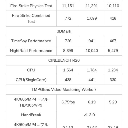
Fire Strike Physics Test
11,151
11,291
10,110
Fire Strike Combined
772
1,099
416
Test
3DMark
TimeSpy Performance
726
941
467
NightRaid Performance
8,399
10,040
5,479
CINEBENCH R20
CPU
1,564
1,784
1,234
CPU(SingleCore)
438
441
330
TMPGEnc Video Mastering Works 7
4K/60p/MP4→フル
5.75fps
6.19
5.29
HD/30p/VP9
HandBreak
v1.3.0
4K/60p/MP4→フル
24.13
27.42
22.49