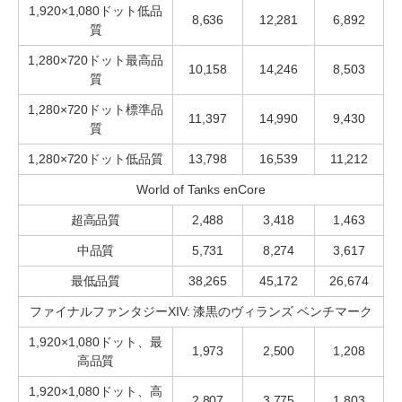
1,920×1,080ドット低品
8,636
12,281
6,892
質
1,280×720ドット最高品
10,158
14,246
8,503
質
1,280×720ドット標準品
11,397
14,990
9,430
質
1,280×720ドット低品質
13,798
16,539
11,212
World of Tanks enCore
超高品質
2,488
3,418
1,463
中品質
5,731
8,274
3,617
最低品質
38,265
45,172
26,674
ファイナルファンタジーXIV: 漆黒のヴィランズ ベンチマーク
1,920×1,080ドット、最
1,973
2,500
1,208
高品質
1,920×1,080ドット、高
2,807
3,775
1,803