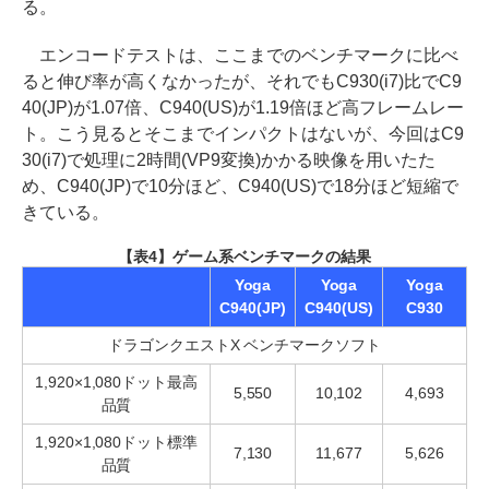
る。
エンコードテストは、ここまでのベンチマークに比べ
ると伸び率が高くなかったが、それでもC930(i7)比でC9
40(JP)が1.07倍、C940(US)が1.19倍ほど高フレームレー
ト。こう見るとそこまでインパクトはないが、今回はC9
30(i7)で処理に2時間(VP9変換)かかる映像を用いたた
め、C940(JP)で10分ほど、C940(US)で18分ほど短縮で
きている。
【表4】ゲーム系ベンチマークの結果
Yoga
Yoga
Yoga
C940(JP)
C940(US)
C930
ドラゴンクエストX ベンチマークソフト
1,920×1,080ドット最高
5,550
10,102
4,693
品質
1,920×1,080ドット標準
7,130
11,677
5,626
品質