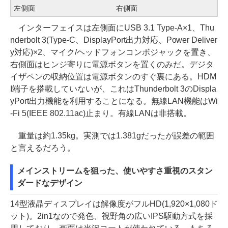
左側面
右側面
インターフェイスは左側面にUSB 3.1 Type-A×1、Thu
nderbolt 3(Type-C、DisplayPort出力対応、Power Deliver
y対応)×2、マイク/ヘッドフォンコンボジャックを置き、
右側面はヒンジ寄りに電源ボタンを置くのみだ。デジタ
イザペンの収納位置は電源ボタンのすぐ裏にある。HDM
I端子を搭載していないが、これはThunderbolt 3のDispla
yPort出力機能を利用することになる。無線LAN機能はWi
-Fi 5(IEEE 802.11ac)止まり。有線LANは非搭載。
重量は約1.35kg。実測では1.381gだったが誤差の範囲
と言えるだろう。
メインストリームを狙った、使いやすさ重視のスタン
ダードなデザイン
14型液晶ディスプレイは解像度がフルHD(1,920×1,080ド
ット)。2in1なので発色、視野角の広いIPS駆動方式を採