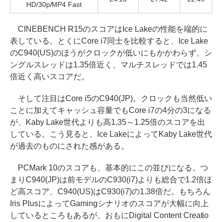
HD/30p/MP4 Fast
CINEBENCH R15のスコアはIce Lakeの性能を端的に
表している。とくにCore i7同士を比較すると、Ice Lake
のC940(US)のほうがクロックが低いにもかかわらず、シ
ングルスレッドは1.35倍近く、マルチスレッドでは1.45
倍近く高いスコアだ。
そして注目はCore i5のC940(JP)。クロックも当然低い
ことに加えてキャッシュ容量でもCore i7の4分の3になる
が、Kaby Lake世代よりも高1.35～1.25倍のスコアを出
している。こう見ると、Ice LakeによってKaby Lake世代
が過去のものにされた感がある。
PCMark 10のスコアも、基本的にこの並びになる。つ
まりC940(JP)は前モデルのC930(i7)よりも総合で1.2倍ほ
ど高スコア、C940(US)はC930(i7)の1.38倍だ。もちろん
Iris PlusによってGamingシナリオのスコアが大幅に向上
しているところもあるが、おもにDigital Content Creatio