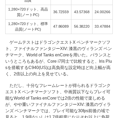
品質
1,280×720ドット、高品
36.72559
43.57368
24.00266
質(ノートPC)
1,280×720ドット、標準
47.86089
56.38220
33.47884
品質(ノートPC)
ゲームテストはドラゴンクエストX ベンチマークソフ
ト、ファイナルファンタジーXIV: 漆黒のヴィランズ ベン
チマーク、World of Tanks enCoreを用いた。バランスと
いうところもあるが、Core i7同士で比較すると、Iris Plu
sを搭載するC940(US)は高負荷な設定時ほど向上幅が高
く、2倍以上の向上を見せている。
ただし、十分なフレームレートが得られるドラゴンク
エストX ベンチマークソフト、中画質以下ならプレイ可
能なWorld of Tanks enCoreでは2倍の性能で楽しめる
が、やや重いファイナルファンタジーXIV: 漆黒のヴィラ
ンズ ベンチマークでは、プレイ可能な30fps前後の域で
見ると、1.9倍ないしは1.7倍程度になりそれ以上に負荷