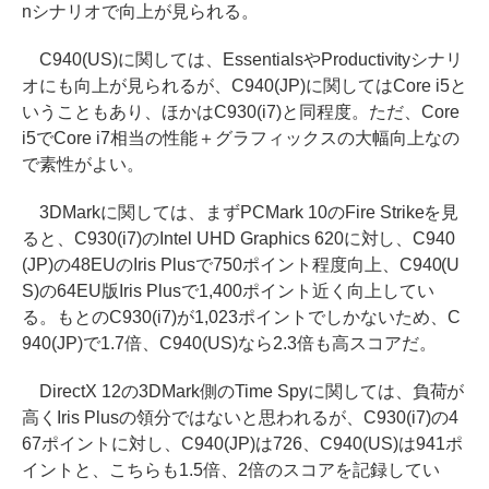
nシナリオで向上が見られる。
C940(US)に関しては、EssentialsやProductivityシナリ
オにも向上が見られるが、C940(JP)に関してはCore i5と
いうこともあり、ほかはC930(i7)と同程度。ただ、Core
i5でCore i7相当の性能＋グラフィックスの大幅向上なの
で素性がよい。
3DMarkに関しては、まずPCMark 10のFire Strikeを見
ると、C930(i7)のIntel UHD Graphics 620に対し、C940
(JP)の48EUのIris Plusで750ポイント程度向上、C940(U
S)の64EU版Iris Plusで1,400ポイント近く向上してい
る。もとのC930(i7)が1,023ポイントでしかないため、C
940(JP)で1.7倍、C940(US)なら2.3倍も高スコアだ。
DirectX 12の3DMark側のTime Spyに関しては、負荷が
高くIris Plusの領分ではないと思われるが、C930(i7)の4
67ポイントに対し、C940(JP)は726、C940(US)は941ポ
イントと、こちらも1.5倍、2倍のスコアを記録してい