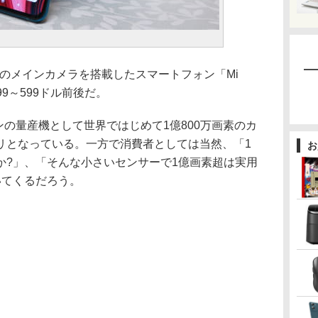
画素のメインカメラを搭載したスマートフォン「Mi
99～599ドル前後だ。
フォンの量産機として世界ではじめて1億800万画素のカ
リとなっている。一方で消費者としては当然、「1
お
か?」、「そんな小さいセンサーで1億画素超は実用
いてくるだろう。