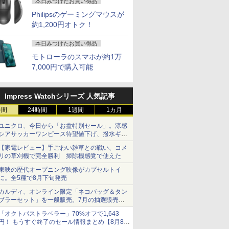
本日みつけたお買い得品
Philipsのゲーミングマウスが
約1,200円オトク！
本日みつけたお買い得品
モトローラのスマホが約1万
7,000円で購入可能
Impress Watchシリーズ 人気記事
時間
24時間
1週間
1カ月
ユニクロ、今日から「お盆特別セール」。涼感
シアサッカーワンピース待望値下げ、撥水ギア
ショーツは1990円に
【家電レビュー】手ごわい雑草との戦い、コメ
リの草刈機で完全勝利 掃除機感覚で使えた
東映の歴代オープニング映像がカプセルトイ
に。全5種で8月下旬発売
カルディ、オンライン限定「ネコバッグ＆タン
ブラーセット」を一般販売。7月の抽選販売の
当選無効分
「オクトパストラベラー」70%オフで1,643
円！ もうすぐ終了のセール情報まとめ【8月8日