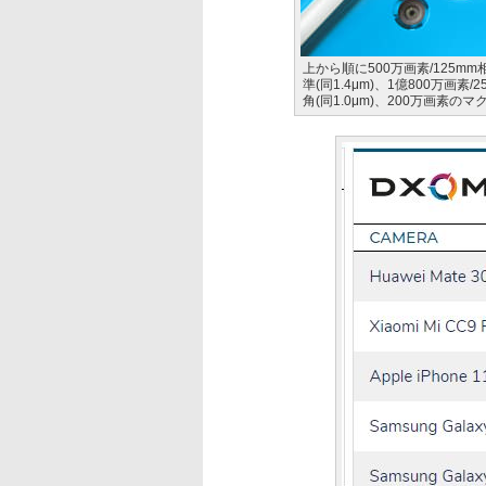
上から順に500万画素/125mm相
準(同1.4μm)、1億800万画素/
角(同1.0μm)、200万画素の