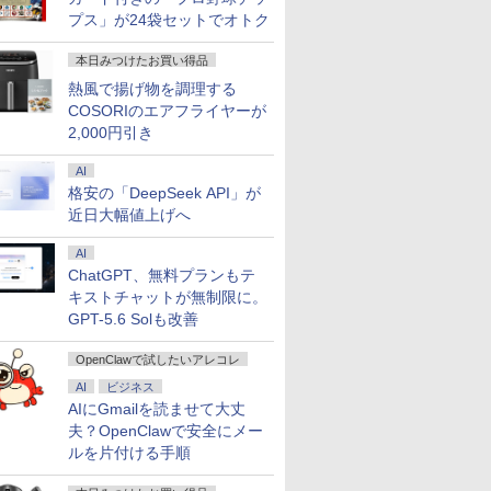
プス」が24袋セットでオトク
本日みつけたお買い得品
熱風で揚げ物を調理する
COSORIのエアフライヤーが
2,000円引き
AI
格安の「DeepSeek API」が
近日大幅値上げへ
AI
ChatGPT、無料プランもテ
キストチャットが無制限に。
GPT-5.6 Solも改善
OpenClawで試したいアレコレ
AI
ビジネス
AIにGmailを読ませて大丈
夫？OpenClawで安全にメー
ルを片付ける手順