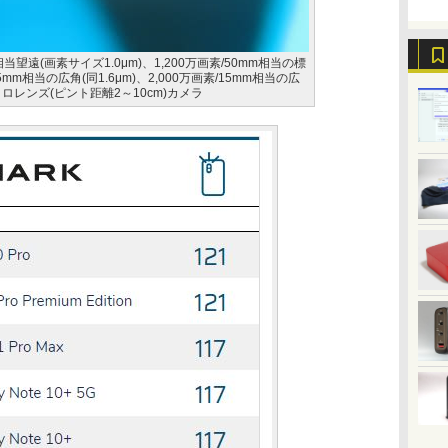
当望遠(画素サイズ1.0μm)、1,200万画素/50mm相当の標
25mm相当の広角(同1.6μm)、2,000万画素/15mm相当の広
マクロレンズ(ピント距離2～10cm)カメラ