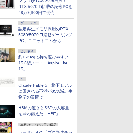
マウスがTGS 2026出展！
RTX 5070 Ti搭載の記念PCを
49万9,800円で発売
ゲーミング
認定再生メモリ採用のRTX
5080/5070 Ti搭載ゲーミング
PC、ユニットコムから
ビジネス
約1.49kgで持ち運びやすい
15.6型ノート「Aspire Lite
15」
AI
Claude Fable 5、格下モデル
に回される不満が85%減。生
物学の質問で
HBMの速さとSSDの大容量
を兼ね備えた「HBF」
本日みつけたお買い得品
カード付きの「プロ野球チッ