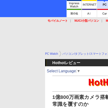
モバイルノート
NUC/小型パソコン
M
SSD
キーボード
マウス
PC Watch
パソコン/タブレット/スマートフォ
Hothotレビュー
Select Language
▼
1億800万画素カメラ搭載
常識を覆すのか