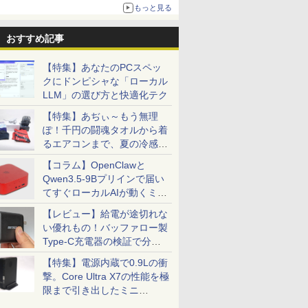
更新】
もっと見る
ニンテンドーeショップでは「大神 絶景版」が
67%オフで990円
おすすめ記事
【特集】あなたのPCスペッ
クにドンピシャな「ローカル
LLM」の選び方と快適化テク
【特集】あぢぃ～もう無理
ぽ！千円の闘魂タオルから着
るエアコンまで、夏の冷感グ
ッズ一挙紹介
【コラム】OpenClawと
Qwen3.5-9Bプリインで届い
てすぐローカルAIが動くミニ
PC「SER9 Pro」
【レビュー】給電が途切れな
い優れもの！バッファロー製
Type-C充電器の検証で分か
ったこと
【特集】電源内蔵で0.9Lの衝
撃。Core Ultra X7の性能を極
限まで引き出したミニ
PC「GPD BOX」