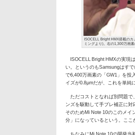
ISOCELL Bright HMX
ミングより)。右の1,300万
ISOCELL Bright HM
い。というのもSamsungはすでに
で6,400万画素の「GW1」
イズが0.8μmだが、これを単純に
ただコストとなれば別問題で、1
ンズを駆動して手ブレ補正に対
そのためMi Note 10のこのメイ
分」になっているという。ここか
ちなみにMi Note 10の開発当初