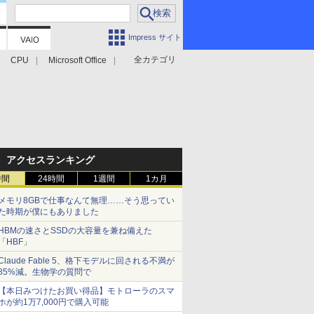
Impress サイト
全カテゴリ
CPU
Microsoft Office
アクセスランキング
時間
24時間
1週間
1カ月
メモリ8GBで仕事なんて無理……そう思ってい
た時期が僕にもありました
HBMの速さとSSDの大容量を兼ね備えた
「HBF」
Claude Fable 5、格下モデルに回される不満が
85%減。生物学の質問で
【本日みつけたお買い得品】モトローラのスマ
ホが約1万7,000円で購入可能