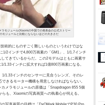
搭載のカメラモジュール(Xiaomiの中国での発表会の公式ストリー
画素のモジュールと比較にならないほどの大きさだ
Xの実現は技術的にものすごく難しいものというわけではな
1/2インチで4,800万画素の「GM1」、1/1.7インチ
を投入してきているからだ。この2モデルはともに画素サ
1/1.33インチに拡大すれば1億800万画素になる。
/1.33インチのセンサーに見合うレンズ、そのレ
応できるモーター機構を用意しなければならない。
ンカメラモジュールの原価は「Snapdragon 855 5個
らも、Xiaomiの写真画質への執着心が伺える。
の写真画質の目標は「DxOMark MobileでP30 Pro