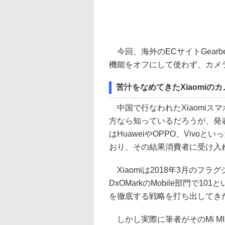
今回、海外のECサイトGear
機能をオフにして使わず、カメ
苦汁をなめてきたXiaomiのカ
中国で行なわれたXiaomiス
方なら知っているだろうが、発
はHuaweiやOPPO、Viv
おり、その結果消費者に受け入れ
Xiaomiは2018年3月のフラ
DxOMarkのMobile部門で
を徹底する戦略を打ち出してき
しかし実際に筆者がそのMi MIX