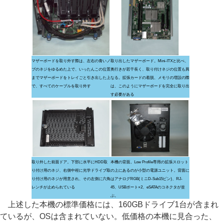
マザーボードを取り外す際は、左右の青いノ
取り出したマザーボード。Mini-ITXと比べ、
ブのネジをゆるめた上で、いったんこの位置
奥行きが若干長く、取り付けネジの位置も異
までマザーボードをトレイごと引き出した上
なる。拡張カードの着脱、メモリの増設の際
で、すべてのケーブルを取り外す
は、このようにマザーボードを完全に取り出
す必要がある
取り外した前面ドア。下部に水平にHDD取
本機の背面。Low Profile専用の拡張スロット
り付け用のネジ、右側中程に光学ドライブ取
の上にあるのが小型の電源ユニット。背面に
り付け用のネジが用意され、その左側に六角
はアナログRGB(ミニD-Sub15ピン)、RJ-
レンチが止められている
45、USBポート×2、eSATAのコネクタが並
ぶ。
上述した本機の標準価格には、160GBドライブ1台が含まれ
ているが、OSは含まれていない。低価格の本機に見合った、