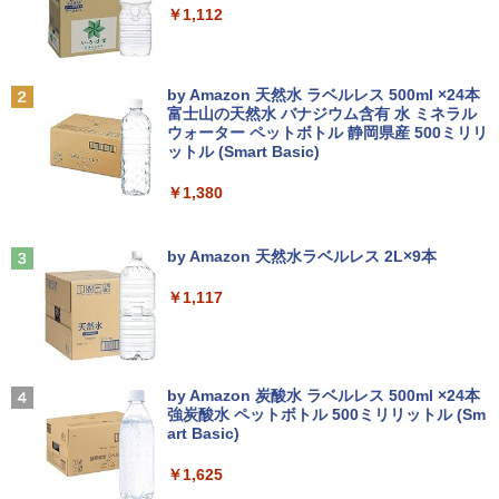
￥250
￥1,112
Anker Soundcore P31i ブラック
BRUCE WAYNE feat. Flo Milli, ATL Jacob
by Amazon 天然水 ラベルレス 500ml ×24本
[Explicit]
富士山の天然水 バナジウム含有 水 ミネラル
ウォーター ペットボトル 静岡県産 500ミリリ
￥5,990
ットル (Smart Basic)
￥250
￥1,380
Anker Soundcore Liberty 5 ミッドナイトブ
見知らぬ糸
ラック
by Amazon 天然水ラベルレス 2L×9本
￥250
￥14,990
￥1,117
【2026年アップグレード版】AOKIMI ワイヤ
On My Road (Stadium ver.)
レスイヤホン bluetooth イヤホン V12 小型
by Amazon 炭酸水 ラベルレス 500ml ×24本
軽量 ブルートゥースHi-Fi 最大36時間再生 ぶ
強炭酸水 ペットボトル 500ミリリットル (Sm
￥250
るーとゅーす コードレス ENCノイズキャン
art Basic)
セリング 自動ペアリング Type-C充電 マイク
付き 防水 タッチ式音量調整 スポーツ/通勤/通
￥1,625
学/WEB会議(ホワイト)