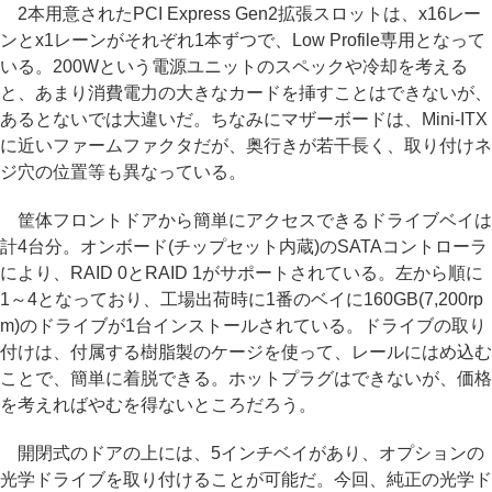
2本用意されたPCI Express Gen2拡張スロットは、x16レー
ンとx1レーンがそれぞれ1本ずつで、Low Profile専用となって
いる。200Wという電源ユニットのスペックや冷却を考える
と、あまり消費電力の大きなカードを挿すことはできないが、
あるとないでは大違いだ。ちなみにマザーボードは、Mini-ITX
に近いファームファクタだが、奥行きが若干長く、取り付けネ
ジ穴の位置等も異なっている。
筐体フロントドアから簡単にアクセスできるドライブベイは
計4台分。オンボード(チップセット内蔵)のSATAコントローラ
により、RAID 0とRAID 1がサポートされている。左から順に
1～4となっており、工場出荷時に1番のベイに160GB(7,200rp
m)のドライブが1台インストールされている。ドライブの取り
付けは、付属する樹脂製のケージを使って、レールにはめ込む
ことで、簡単に着脱できる。ホットプラグはできないが、価格
を考えればやむを得ないところだろう。
開閉式のドアの上には、5インチベイがあり、オプションの
光学ドライブを取り付けることが可能だ。今回、純正の光学ド