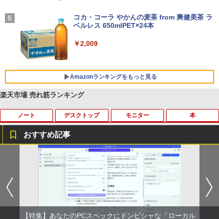
On My Road (Stadium ver.)
￥1,964
コカ・コーラ やかんの麦茶 from 爽健美茶 ラ
ベルレス 650mlPET×24本
￥250
Xiaomi シャオミ REDMI Buds 8 Lite ワイヤ
￥2,009
レスイヤホン Bluetooth 5.4 ノイズキャンセ
リング ANC 36時間再生
￥3,480
Amazonランキングをもっと見る
楽天市場 売れ筋ランキング
ノート
デスクトップ
モニター
本
薬屋のひとりごと 17巻 (デジタル版ビッグガ
ンガンコミックス)
おすすめ記事
￥770
8月5日限定10倍＆抽選10000P！｜2021
R309-Apple Mac mini A1347 1点 MacO
【中古良品】【安心保証】Princeton 21.
YOGAポーズの教科書 [ 綿本彰 ]
1
1
1
1
年モデル！高性能ノートパソコン Windo
S Catalina 10.15.7/CPU Core i5-4260U/
5型ワイドカラー液晶ディスプレイ PTF
ws11 富士通 LIFEBOOK A5511 第11世
メモリ 4GB/SATA 500GB intel HD Grap
WDE-22W / PTFBDE-22W ブラック/ ホ
￥2,090
異世界居酒屋「のぶ」(22) (角川コミックス・
代Celeron 6305U最大メモリ32GB 秒速
hics 5000 1536MB グラフィックス搭載
ワイト色 スピーカー搭載 プリンストン
エース)
起動新品SSD2TB テンキー内蔵 15.6型大
★送料無料【中古動作品】
画面 ノートパソコン中古 オフィス付き
￥4,050
Microsoftoffice2024可 送料無料 WIFI
￥832
￥6,480
【特集】あなたのPCスペックにドンピシャな「ローカル