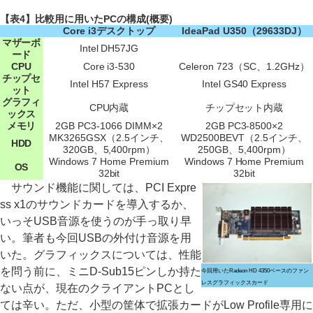
【表4】比較用に用いたPCの構成(概要)
Core i3デスクトップ
IdeaPad U350（29633DJ）
マザーボ
Intel DH57JG
ード
CPU
Core i3-530
Celeron 723（SC、1.2GHz）
チップセ
Intel H57 Express
Intel GS40 Express
ット
グラフィ
CPU内蔵
チップセット内蔵
ックス
メモリ
2GB PC3-1066 DIMM×2
2GB PC3-8500×2
MK3265GSX（2.5インチ、
WD2500BEVT（2.5インチ、
HDD
320GB、5,400rpm）
250GB、5,400rpm）
Windows 7 Home Premium
Windows 7 Home Premium
OS
32bit
32bit
サウンド機能に関しては、PCI Expre
ss x1のサウンドカードを導入するか、
いっそUSB音源を使うのが手っ取り早
い。筆者も今回USBの外付け音源を用
いた。グラフィックスについては、性能
を問う前に、ミニD-Sub15ピンしか持た
今回用いたRadeon HD 4350ベースのファン
レスグラフィックスカード
ない点が、現在のクライアントPCとし
ては辛い。ただ、小型の筐体で拡張カードがLow Profile専用に