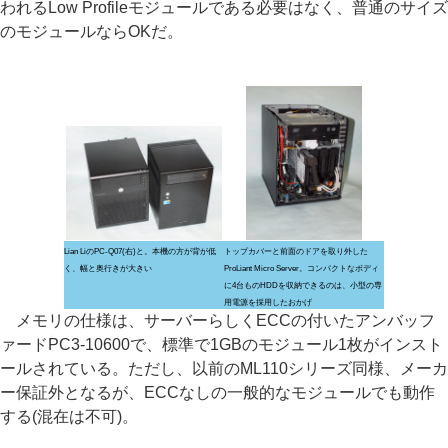
われるLow Profileモジュールである必要はなく、普通のサイズ
のモジュールならOKだ。
Lian LiのPC-Q07(右)と。本機の方が背が低
トップカバーと前面のドアを取り外した
く、幅と奥行きが大きい
ProLiant Micro Server。コンパクトなボディ
に4台ものHDDを収納できるのは、小型の専
用電源を採用したおかげ
メモリの仕様は、サーバーらしくECCの付いたアンバッフ
ァードPC3-10600で、標準で1GBのモジュール1枚がインスト
ールされている。ただし、以前のML110シリーズ同様、メーカ
ー保証外となるが、ECCなしの一般的なモジュールでも動作
する(混在は不可)。