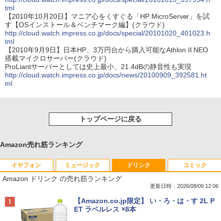
tml
【2010年10月20日】マニア心をくすぐる「HP MicroServer」を試
す【OSインストール＆ベンチマーク編】(クラウド)
http://cloud.watch.impress.co.jp/docs/special/20101020_401023.h
tml
【2010年9月9日】日本HP、3万円台から購入可能なAthlon II NEO
搭載マイクロサーバー(クラウド)
ProLiantサーバーとしては史上最小、21.4dBの静音性も実現
http://cloud.watch.impress.co.jp/docs/news/20100909_392581.ht
ml
トップページに戻る
Amazon売れ筋ランキング
イヤフォン
ミュージック
ドリンク
コミック
Amazon ドリンク の売れ筋ランキング
更新日時：2026/08/09 12:06
Anker Soundcore P40i オフホワイト
BRUCE WAYNE feat. Flo Milli, ATL Jacob
【Amazon.co.jp限定】 い・ろ・は・す 2L P
[Explicit]
ET ラベルレス ×8本
￥7,990