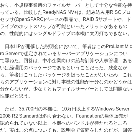
おり、小規模事業所のファイルサーバーとして十分な性能を持
っている。比較したReadyNAS NV+は、組み込み用RISCプロ
セッサ(OpenSPARC)ベースの製品で、RAID 5サポートや、ド
ライブのホットスワップが可能といったメリットがあるもの
の、性能的にはシングルドライブの本機に太刀打ちできない。
日本HPが開催した説明会において、筆者はこのProLiant Mic
ro Serverで想定されているサーバーアプリケーションについ
て尋ねた。回答は、中小企業向けの給与計算や人事管理、ある
いは経理用のパッケージであるということだった。残念なが
ら、筆者はこうしたパッケージを扱ったことがないため、これ
らのアプリケーションに対し本機の性能が十分なのかどうかは
分からないが、少なくともファイルサーバーとしては問題ない
性能だと思う。
ただ、35,700円の本機に、10万円以上するWindows Server
2008 R2 Standardは釣り合わない。Foundationの単体販売が
認められていない以上、本機へのバンドルが待たれるところ
だ。実はこの点についても、説明会で質問をしたのだが、回答