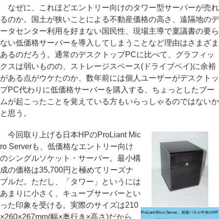
なぜに、これほどエントリー向けのタワー型サーバーが売れ
るのか。国土が狭いことによる不動産価格の高さ、遠隔地のデ
ータセンター利用を好まない国民性、現場主導で稟議書の要ら
ない低価格サーバーを導入してしまうことなど理由はさまざま
あるのだろう。通常のデスクトップPCに比べて、グラフィッ
クスは弱いものの、ストレージスペース(ドライブベイ)に余裕
がある点がウケたのか、数年前には個人ユーザーがデスクトッ
プPC代わりに低価格サーバーを購入する、ちょっとしたブー
ムが起こったことを覚えている方もいらっしゃるのではないか
と思う。
今回取り上げる日本HPのProLiant Mic
ro Serverも、低価格なエントリー向け
のシングルソケット・サーバー。最小構
成の価格は35,700円と極めてリーズナ
ブルだ。ただし、「タワー」というには
あまりに小さく、キューブサーバーとい
った印象を受ける。実際のサイズは210
ProLiant Micro Server。前面パネル中央のHP
×260×267mm(幅×奥行き×高さ)だから、