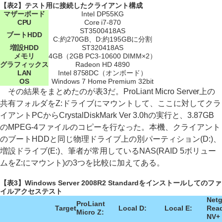
【表2】テスト用に接続したクライアント構成
マザーボード
Intel DP55KG
CPU
Core i7-870
ST3500418AS
ブートHDD
C:約270GB、D:約195GBに分割
増設HDD
ST320418AS
メモリ
4GB（2GB PC3-10600 DIMM×2）
グラフィックス
Radeon HD 4890
LAN
Intel 8758DC（オンボード）
OS
Windows 7 Home Premium 32bit
その結果をまとめたのが表3だ。ProLiant Micro Server上の
共有フォルダをZ:ドライブにマウントして、ここに対してクラ
イアントPCからCrystalDiskMark Ver 3.0hの実行と、3.87GB
のMPEG-4ファイルのコピーを行なった。本機、クライアント
のブートHDDと同じ物理ドライブ上の別パーティション(D:)、
増設ドライブ(E:)、筆者が常用しているNAS(RAID 5ボリュー
ムをZ:にマウント)の3つを比較に加えてある。
【表3】Windows Server 2008R2 Standardをインストールしてのファ
イルアクセステスト
Netg
ProLiant
Target
Local D:
Local E:
Rea
Micro Z:
NV+ 