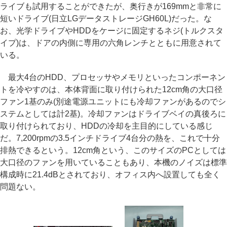
ライブも試用することができたが、奥行きが169mmと非常に
短いドライブ(日立LGデータストレージGH60L)だった。な
お、光学ドライブやHDDをケージに固定するネジ(トルクスタ
イプ)は、ドアの内側に専用の六角レンチとともに用意されて
いる。
最大4台のHDD、プロセッサやメモリといったコンポーネン
トを冷やすのは、本体背面に取り付けられた12cm角の大口径
ファン1基のみ(別途電源ユニットにも冷却ファンがあるのでシ
ステムとしては計2基)。冷却ファンはドライブベイの真後ろに
取り付けられており、HDDの冷却を主目的にしている感じ
だ。7,200rpmの3.5インチドライブ4台分の熱を、これで十分
排熱できるという。12cm角という、このサイズのPCとしては
大口径のファンを用いていることもあり、本機のノイズは標準
構成時に21.4dBとされており、オフィス内へ設置しても全く
問題ない。