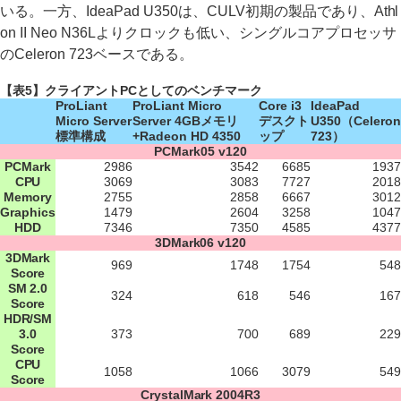
いる。一方、IdeaPad U350は、CULV初期の製品であり、Athl
on II Neo N36Lよりクロックも低い、シングルコアプロセッサ
のCeleron 723ベースである。
【表5】クライアントPCとしてのベンチマーク
ProLiant
ProLiant Micro
Core i3
IdeaPad
Micro Server
Server 4GBメモリ
デスクト
U350（Celeron
標準構成
+Radeon HD 4350
ップ
723）
PCMark05 v120
PCMark
2986
3542
6685
1937
CPU
3069
3083
7727
2018
Memory
2755
2858
6667
3012
Graphics
1479
2604
3258
1047
HDD
7346
7350
4585
4377
3DMark06 v120
3DMark
969
1748
1754
548
Score
SM 2.0
324
618
546
167
Score
HDR/SM
3.0
373
700
689
229
Score
CPU
1058
1066
3079
549
Score
CrystalMark 2004R3