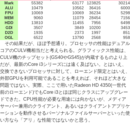
Mark
55382
63177
123825
30214
ALU
10479
10562
36416
6000
FPU
10069
10069
36234
5298
MEM
9060
11079
28454
7156
HDD
13810
11455
7956
6498
GDI
3507
3849
10200
3453
D2D
1935
2373
1997
851
OGL
6522
13790
2568
958
その結果だが、ほぼ予想通り。プロセッサの性能はデュアル
コアのCULV機相当だと考えられる。グラフィックス性能は、
CULV機のチップセット(GS40やGS45)が内蔵するものより上
だが、最新のCore i3シリーズには遠く及ばない。とはいえ、
交換できないプロセッサに対して、ローエンド限定とはいえ、
外部GPUを利用可能であることを考えれば、それほど大きな
問題ではない。実際、ここで用いたRadeon HD 4350(一世代
前のローエンド)でもCore i3とほぼ同じクラスにアップグレー
ドできた。CPU性能が必要な用途には向かないが、メディア
サーバー兼用のクライアント、あるいはクライアントアプリケ
ーションを動作させるパーソナルファイルサーバーといった使
い方なら「アリ」な性能ではないかと思う。