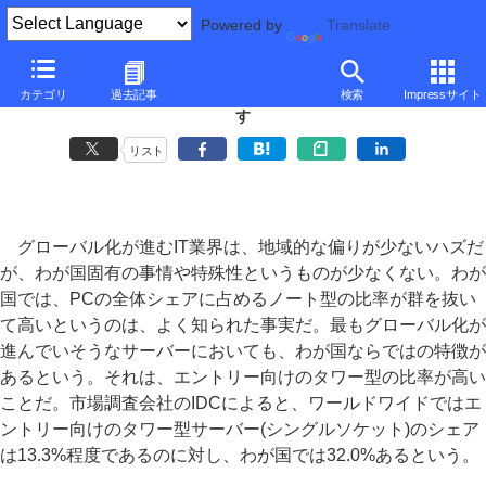
Powered by
Translate
■
元麻布春男の週刊PCホットライン
■
カテゴリ
過去記事
検索
Impressサイト
日本HPのAthlon搭載超小型サーバー「ProLiant Micro Server」を試
す
リスト
グローバル化が進むIT業界は、地域的な偏りが少ないハズだ
が、わが国固有の事情や特殊性というものが少なくない。わが
国では、PCの全体シェアに占めるノート型の比率が群を抜い
て高いというのは、よく知られた事実だ。最もグローバル化が
進んでいそうなサーバーにおいても、わが国ならではの特徴が
あるという。それは、エントリー向けのタワー型の比率が高い
ことだ。市場調査会社のIDCによると、ワールドワイドではエ
ントリー向けのタワー型サーバー(シングルソケット)のシェア
は13.3%程度であるのに対し、わが国では32.0%あるという。