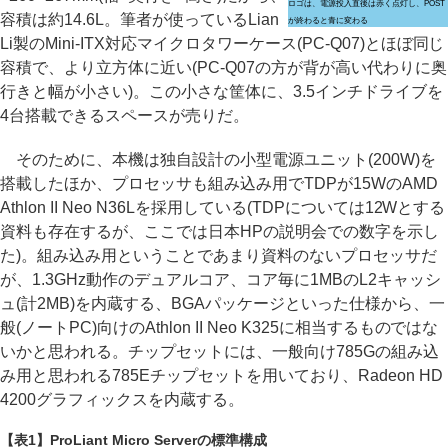
ロゴは、電源投入直後は赤く点灯し、POST
容積は約14.6L。筆者が使っているLian
が終わると青に変わる
Li製のMini-ITX対応マイクロタワーケース(PC-Q07)とほぼ同じ
容積で、より立方体に近い(PC-Q07の方が背が高い代わりに奥
行きと幅が小さい)。この小さな筐体に、3.5インチドライブを
4台搭載できるスペースが売りだ。
そのために、本機は独自設計の小型電源ユニット(200W)を
搭載したほか、プロセッサも組み込み用でTDPが15WのAMD
Athlon II Neo N36Lを採用している(TDPについては12Wとする
資料も存在するが、ここでは日本HPの説明会での数字を示し
た)。組み込み用ということであまり資料のないプロセッサだ
が、1.3GHz動作のデュアルコア、コア毎に1MBのL2キャッシ
ュ(計2MB)を内蔵する、BGAパッケージといった仕様から、一
般(ノートPC)向けのAthlon II Neo K325に相当するものではな
いかと思われる。チップセットには、一般向け785Gの組み込
み用と思われる785Eチップセットを用いており、Radeon HD
4200グラフィックスを内蔵する。
【表1】ProLiant Micro Serverの標準構成