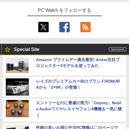
Office2024付き デスクトップPC デスク
LED LCD 液晶ディスプレイ 修理交換用
4
【★最大100%ポイント】【新生活応援・
トップ パソコン ビジネス 第14世代 core
液晶パネル
￥22,000
4
PC Watch をフォローする
2026】【Office 2019 H&B】【カメラ×F
i7 第12世代 corei3 corei5 Windows11
HD】富士通 LIFEBOOK U939/第8世代 C
SSD 128GB～2TB メモリ8GB～32GB 2
￥9,800
ore i5/メモリ:8GB/M.2 SSD:256GB/512
年保証 安い 激安 オフィス業務 事務作業
GB/1TB/Wi-fi/Bluetooth/13.3型/HDMI/U
デスクワーク 動画視聴 おしゃれ 本体の
SB-C/USB3.1/パソコン 中古PC 中古ノー
み
トパソコン Windows11
【期間限定10%OFFクーポン 8/12 10時
5
￥45,700
まで】 ゲーミングモニター 24.5インチ F
￥25,800
HD 240Hz 1ms Fast IPSパネル HDMI2.0
Special Site
×1 DP1.4×1 Adaptive Sync対応 フリッ
カーフリー ブルーライトカット モニター
Amazon プライムデー過去最安! Anker注目プ
★レノボ / Lenovo ThinkCentre M70q
ディスプレイ MAXZEN MGM25IC04-F2
5
ロジェクター3モデルを使ってみた
ノートパソコン 新品 14インチ Office搭
Tiny Gen 5 12TES7DK00 (Windows 11
40
5
載 Windows11 Pro 日本語キーボード メ
Pro/インテル Core i5 14500T/メモリ:16
モリ 12GB SSD 128GB 256GB 512GB 1
GB/SSD:256GB)【デスクトップパソコ
￥12,980
TB Webカメラ WiFi Bluetooth 選べる
ン】【送料無料】
レイズのプレミアムカー向けブランドHOMUR
カラー 14型 薄型 軽量
Aから「2×9R」が登場！
￥139,500
￥29,800
エントリーなのに脅威の実力!「Osprey」Nobl
e Audioワイヤレスイヤフォン4機種を一気に聴
く
性能の良いお得な中古PC情報はこのページで