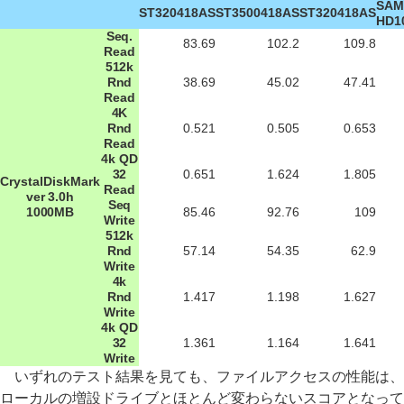
SAM
ST320418AS
ST3500418AS
ST320418AS
HD1
Seq.
83.69
102.2
109.8
Read
512k
Rnd
38.69
45.02
47.41
Read
4K
Rnd
0.521
0.505
0.653
Read
4k QD
32
0.651
1.624
1.805
CrystalDiskMark
Read
ver 3.0h
Seq
1000MB
85.46
92.76
109
Write
512k
Rnd
57.14
54.35
62.9
Write
4k
Rnd
1.417
1.198
1.627
Write
4k QD
32
1.361
1.164
1.641
Write
いずれのテスト結果を見ても、ファイルアクセスの性能は、
ローカルの増設ドライブとほとんど変わらないスコアとなって