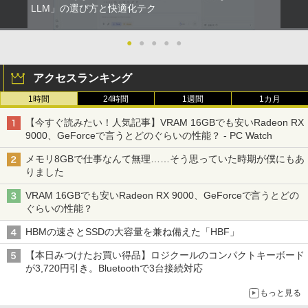
￥15,120
ザ・ファブル 全巻セット(1-22巻セット)
LLM」の選び方と快適化テク
2
（ヤンマガKCスペシャル） [ 南勝久 ]
アースドリームス 厳選おまかせモニター
2
ONE PIECE モノクロ版 115 (ジャンプコミッ
中古パソコン | NEC | Mate MRL36L-5 |
21.5型〜27型ワイド 【HDMI対応 / FULL
2
クスDIGITAL)
Windows11 | デスクトップ | 一年保証 |
HD解像度】 大手メーカー液晶 (Dell/HP/
●
●
●
●
●
￥19,118
新古品ノートパソコン Intel Celeron Wi
第9世代 | Core i3 9100 3.6(〜最大4.2)G
NEC等) テレワーク デュアルモニター S
2
ndows11 Pro Office 2024付き メモリ16
Hz | MEM:8GB | SSD:256GB(新品) | DV
witch PS4 PS5対応 【整備済み中古品】
￥594
アクセスランキング
GB SSD512GB 12型/14型選択可 Blueto
Dマルチ | Win11Pro64bit
oth 無線LAN USB3.0 軽量 モバイル ビ
￥6,470
1時間
24時間
1週間
1カ月
ジネス 在宅勤務 学生向け
￥15,000
現代ギリシア語辞典第3版 [ 川原拓雄 ]
3
HUNTER×HUNTER モノクロ版 39 (ジャンプ
【今すぐ読みたい！人気記事】VRAM 16GBでも安いRadeon RX
￥21,980
コミックスDIGITAL)
￥19,800
9000、GeForceで言うとどのぐらいの性能？ - PC Watch
【選べる2色 コスパ抜群】モバイルモニ
3
【エントリーでポイント100％還元のチ
ター 15.6インチ フルHD 100%sRGB 非
￥572
3
メモリ8GBで仕事なんて無理……そう思っていた時期が僕にもあ
ャンス】GMKtec G5S ミニpc 【Intel N
光沢IPS パネル Type-C対応 miniHDMI V
りました
【1500円OFFクーポン】【DVDドライブ
5095 DDR5 8GB 128GB SSD】mini pc
ESA対応 650g/889g 2色から選択可能 モ
3
&テンキー】ノートパソコン 中古パソコ
Windows11 Pro 超軽量 4コア/4スレッド
ニター サブディスプレイ テレワーク 在
VRAM 16GBでも安いRadeon RX 9000、GeForceで言うとどの
ン 15.6インチ SSD256GB メモリ8GB C
2.9GHz ミニパソコン M.2 2242 SATA WI
宅勤務 UPERFECT
実写映画『ブルーロック』公式PHOTO
4
スーパーの裏でヤニ吸うふたり 9巻 (デジタル
ぐらいの性能？
ore i3-8130U 第8世代 Microsoft Office
FI6 Bluetooth5.2 4K 2画面出力 デスク
BOOK （講談社 MOOK） [ 講談社 ]
版ビッグガンガンコミックス)
付き Windows11 東芝 dynabook B65
トップPC NucBox みにpc 省エネ オフィ
￥8,999
HBMの速さとSSDの大容量を兼ね備えた「HBF」
ノートパソコン 中古 PC パソコン 中古ノ
ス
￥2,200
￥810
ートPC 最大SSD1TB 最大メモリ16GB
【本日みつけたお買い得品】ロジクールのコンパクトキーボード
￥46,248
が3,720円引き。Bluetoothで3台接続対応
￥21,800
Yoothi 互換品 液晶 14.0インチ NEC LAV
4
IE N14 Slim N1455/HA N1455/HAL PC-
もっと見る
細胞の分子生物学 [ 中村 桂子 ]
N1455HAL 対応 FullHD 1920x1080 IPS
5