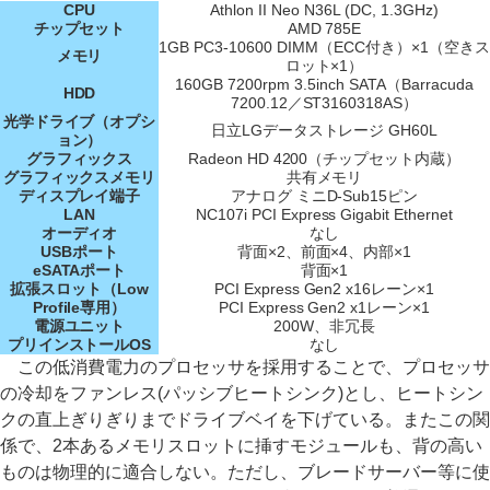
CPU
Athlon II Neo N36L (DC, 1.3GHz)
チップセット
AMD 785E
1GB PC3-10600 DIMM（ECC付き）×1（空きス
メモリ
ロット×1）
160GB 7200rpm 3.5inch SATA（Barracuda
HDD
7200.12／ST3160318AS）
光学ドライブ（オプシ
日立LGデータストレージ GH60L
ョン）
グラフィックス
Radeon HD 4200（チップセット内蔵）
グラフィックスメモリ
共有メモリ
ディスプレイ端子
アナログ ミニD-Sub15ピン
LAN
NC107i PCI Express Gigabit Ethernet
オーディオ
なし
USBポート
背面×2、前面×4、内部×1
eSATAポート
背面×1
拡張スロット（Low
PCI Express Gen2 x16レーン×1
Profile専用）
PCI Express Gen2 x1レーン×1
電源ユニット
200W、非冗長
プリインストールOS
なし
この低消費電力のプロセッサを採用することで、プロセッサ
の冷却をファンレス(パッシブヒートシンク)とし、ヒートシン
クの直上ぎりぎりまでドライブベイを下げている。またこの関
係で、2本あるメモリスロットに挿すモジュールも、背の高い
ものは物理的に適合しない。ただし、ブレードサーバー等に使