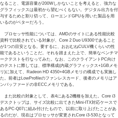
なること、電源容量が200Wしかないことを考えると、強力な
グラフィックスは最初から望むべくもない。デジタル出力を付
与するためと割り切って、ローエンドGPUを用いた製品を用
いるのがベターだろう。
プロセッサ性能については、AMDのサイトにある性能比較
資料で比較されている対象が、Core 2 Duo U9300であること
が1つの目安となる。要するに、おおむねCULV機くらいの性
能であるということだ。それを踏まえた上で、簡単なベンチマ
ークテストを行なってみた。なお、このクライアントPC向け
のテストに際しては、標準構成(内蔵グラフィックス+1GBメモ
リ)に加えて、Radeon HD 4350+4GBメモリの構成でも実施し
た。前者はLowProfileのファンレスカード、後者のメモリはア
ンバッファードの非ECCメモリである。
また比較の対象として、表4にある2機種を加えた。Core i3
デスクトップは、サイズ比較に出てきたMini-ITX対応ケースで
あるPC-Q07に組み付けたもので、以前に取り上げたことがあ
るのだが、現在はプロセッサが変更されCore i3-530となって