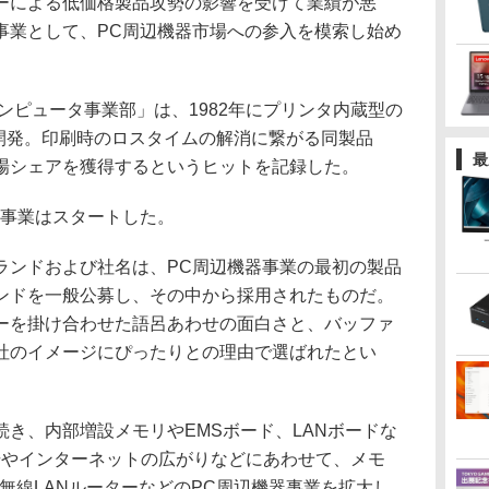
による低価格製品攻勢の影響を受けて業績が悪
事業として、PC周辺機器市場への参入を模索し始め
ンピュータ事業部」は、1982年にプリンタ内蔵型の
を開発。印刷時のロスタイムの解消に繋がる同製品
最
市場シェアを獲得するというヒットを記録した。
事業はスタートした。
ンドおよび社名は、PC周辺機器事業の最初の製品
ンドを一般公募し、その中から採用されたものだ。
ーを掛け合わせた語呂あわせの面白さと、バッファ
社のイメージにぴったりとの理由で選ばれたとい
き、内部増設メモリやEMSボード、LANボードな
の登場やインターネットの広がりなどにあわせて、メモ
、無線LANルーターなどのPC周辺機器事業を拡大し