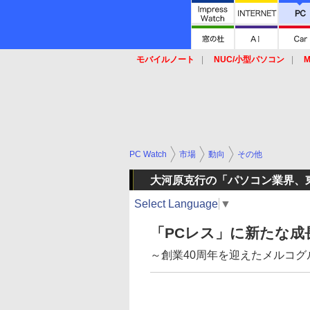
モバイルノート
NUC/小型パソコン
M
SSD
キーボード
マウス
PC Watch
市場
動向
その他
大河原克行の「パソコン業界、
Select Language
▼
「PCレス」に新たな成
～創業40周年を迎えたメルコグ