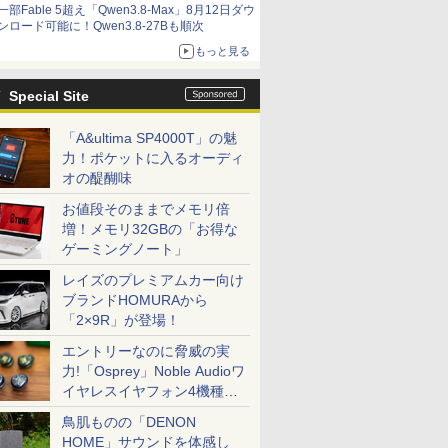
一部Fable 5超え「Qwen3.8-Max」8月12日ダウ
ンロード可能に！Qwen3.8-27Bも順次
もっと見る
Special Site
「A&ultima SP4000T」の魅
力！ポケットに入るオーディ
オの醍醐味
お値段そのままでメモリ倍
増！メモリ32GBの「お得な
ゲーミングノート」
レイズのプレミアムカー向け
ブランドHOMURAから
「2×9R」が登場！
エントリーなのに脅威の実
力!「Osprey」Noble Audioワ
イヤレスイヤフォン4機種を
一気に聴く
鳥肌ものの「DENON
HOME」サウンドを体感し