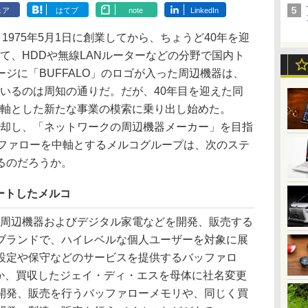
ェア
はてブ
note
LinkedIn
1975年5月1日に創業してから、ちょうど40年を迎
て、HDDや無線LANルーターなどの分野で国内ト
ジに「BUFFALO」のロゴが入った周辺機器は、
いるのは周知の通りだ。だが、40年目を迎えた同
機軸とした新たな事業の模索に乗り出し始めた。
脱却し、「ネットワークの周辺機器メーカー」を目指
ッファローを中軸とするメルコグループは、次のステ
るのだろうか。
ートしたメルコ
周辺機器およびデジタル家電などを開発、販売する
ブランドで、ハイレベルな個人ユーザーを対象に展
設定や保守などのサービスを提供するバッファロ
ほか、買収したジェイ・ディ・エスを母体に社名変更
開発、販売を行うバッファローメモリや、同じく買