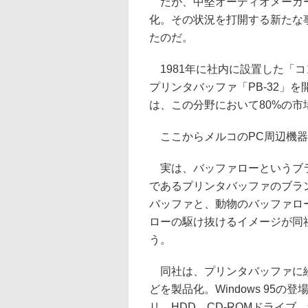
だが、中堅オーディオメーカー
化。その状況を打開する新たな
たのだ。
1981年に社内に設置した「コ
プリンタバッファ「PB-32」
は、この分野において80%の
ここからメルコのPC周辺機器
実は、バッファローというブラ
であるプリンタバッファのブラ
バッファと、動物のバッファロ
ローの駆け抜けるイメージが同
う。
同社は、プリンタバッファに続
どを製品化。Windows 95
リ、HDD、CD-ROMドライブ