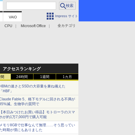
Impress サイト
全カテゴリ
CPU
Microsoft Office
アクセスランキング
時間
24時間
1週間
1カ月
HBMの速さとSSDの大容量を兼ね備えた
「HBF」
Claude Fable 5、格下モデルに回される不満が
85%減。生物学の質問で
【本日みつけたお買い得品】モトローラのスマ
ホが約1万7,000円で購入可能
メモリ8GBで仕事なんて無理……そう思ってい
た時期が僕にもありました