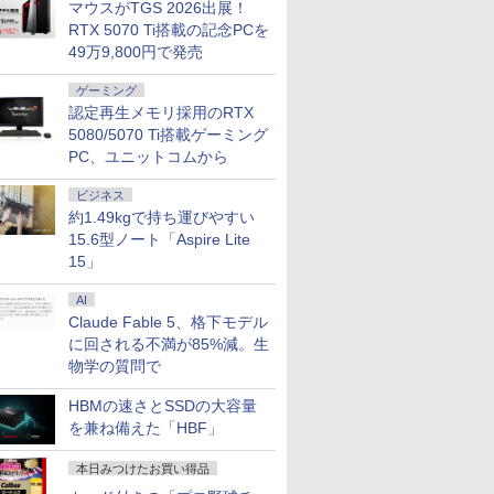
マウスがTGS 2026出展！
RTX 5070 Ti搭載の記念PCを
49万9,800円で発売
ゲーミング
認定再生メモリ採用のRTX
5080/5070 Ti搭載ゲーミング
PC、ユニットコムから
ビジネス
約1.49kgで持ち運びやすい
15.6型ノート「Aspire Lite
15」
AI
Claude Fable 5、格下モデル
に回される不満が85%減。生
物学の質問で
HBMの速さとSSDの大容量
を兼ね備えた「HBF」
本日みつけたお買い得品