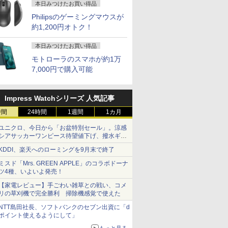
本日みつけたお買い得品
Philipsのゲーミングマウスが
約1,200円オトク！
本日みつけたお買い得品
モトローラのスマホが約1万
7,000円で購入可能
Impress Watchシリーズ 人気記事
時間
24時間
1週間
1カ月
ユニクロ、今日から「お盆特別セール」。涼感
シアサッカーワンピース待望値下げ、撥水ギア
ショーツは1990円に
KDDI、楽天へのローミングを9月末で終了
ミスド「Mrs. GREEN APPLE」のコラボドーナ
ツ4種、いよいよ発売！
【家電レビュー】手ごわい雑草との戦い、コメ
リの草刈機で完全勝利 掃除機感覚で使えた
NTT島田社長、ソフトバンクのセブン出資に「d
ポイント使えるようにして」
もっと見る