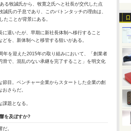
である牧誠氏から、牧寛之氏へと社長が交代した点
、牧誠氏の子息であり、このバトンタッチの理由は、
崩したことが背景にある。
に退いたが、早期に新社長体制へ移行すること
などを、新体制へと移管する狙いがある。
年を迎えた2015年の取り組みにおいて、「創業者
円滑で、混乱のない承継を完了すること」を明文化
節目。ベンチャー企業からスタートした企業の創
なおさらだ。
な課題となる。
響を及ぼすか?
響だ。