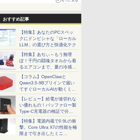
おすすめ記事
【特集】あなたのPCスペッ
クにドンピシャな「ローカル
LLM」の選び方と快適化テク
【特集】あぢぃ～もう無理
ぽ！千円の闘魂タオルから着
るエアコンまで、夏の冷感グ
ッズ一挙紹介
【コラム】OpenClawと
Qwen3.5-9Bプリインで届い
てすぐローカルAIが動くミニ
PC「SER9 Pro」
【レビュー】給電が途切れな
い優れもの！バッファロー製
Type-C充電器の検証で分か
ったこと
【特集】電源内蔵で0.9Lの衝
撃。Core Ultra X7の性能を極
限まで引き出したミニ
PC「GPD BOX」