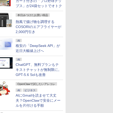
カード付きの「プロ野球チッ
プス」が24袋セットでオトク
本日みつけたお買い得品
熱風で揚げ物を調理する
COSORIのエアフライヤーが
2,000円引き
AI
格安の「DeepSeek API」が
近日大幅値上げへ
AI
ChatGPT、無料プランもテ
キストチャットが無制限に。
GPT-5.6 Solも改善
OpenClawで試したいアレコレ
AI
ビジネス
AIにGmailを読ませて大丈
夫？OpenClawで安全にメー
ルを片付ける手順