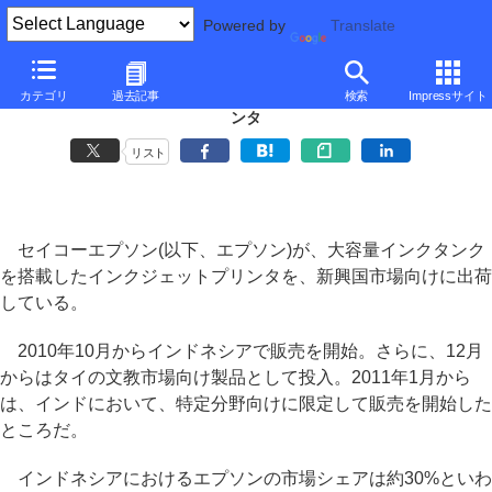
Powered by
Translate
■
大河原克行の「パソコン業界、東奔西走」
■
カテゴリ
過去記事
検索
Impressサイト
エプソンが新興国市場で本格化させるインクカートリッジ交換不要プリ
ンタ
リスト
セイコーエプソン(以下、エプソン)が、大容量インクタンク
を搭載したインクジェットプリンタを、新興国市場向けに出荷
している。
2010年10月からインドネシアで販売を開始。さらに、12月
からはタイの文教市場向け製品として投入。2011年1月から
は、インドにおいて、特定分野向けに限定して販売を開始した
ところだ。
インドネシアにおけるエプソンの市場シェアは約30%といわ