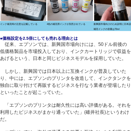
インク補充時の注意を記載している
4色の補充用インクが別売されている
新興国市場向けのため説明に日本語
補充インクの容量は70ml
●価格設定を2.5倍にしても売れる理由とは
従来、エプソンでは、新興国市場向けには、50ドル前後の
低価格製品を市場投入しており、インクカートリッジで収益を
あげるという、日本と同じビジネスモデルを採用していた。
しかし、新興国では日本以上に互換インクが普及していた
り、中には、エプソンのプリンタを改造して、インクタンクを
独自に取り付けて再販するビジネスを行なう業者が登場したり
といったことが起こっていた。
「エプソンのプリンタは耐久性には高い評価がある。それを
利用したビジネスがまかり通っていた」(碓井社長)というわけ
だ。