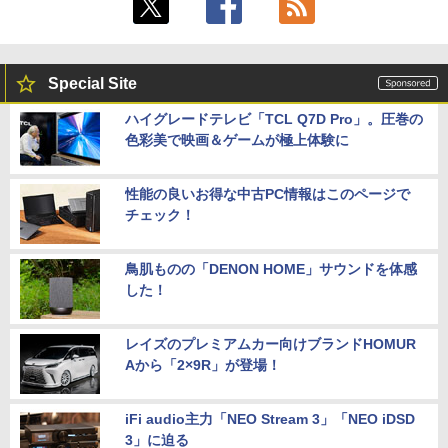
ン・ジャパン) 2026年 10月号
Philips｜フィリップス 液晶ディスプレ
￥1,080
5
イ(23.8型/IPS/WQHD 2560×1440/75Hz/1
ms)(ブラック) 24E1N5600E/11
Special Site
￥29,800
ハイグレードテレビ「TCL Q7D Pro」。圧巻の
色彩美で映画＆ゲームが極上体験に
性能の良いお得な中古PC情報はこのページで
チェック！
鳥肌ものの「DENON HOME」サウンドを体感
した！
レイズのプレミアムカー向けブランドHOMUR
Aから「2×9R」が登場！
iFi audio主力「NEO Stream 3」「NEO iDSD
3」に迫る