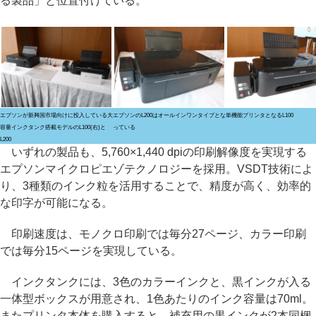
る製品」と位置付けている。
エプソンが新興国市場向けに投入している大
エプソンのL200はオールインワンタイプとな
単機能プリンタとなるL100
容量インクタンク搭載モデルのL100(右)と
っている
L200
いずれの製品も、5,760×1,440 dpiの印刷解像度を実現する
エプソンマイクロピエゾテクノロジーを採用。VSDT技術によ
り、3種類のインク粒を活用することで、精度が高く、効率的
な印字が可能になる。
印刷速度は、モノクロ印刷では毎分27ページ、カラー印刷
では毎分15ページを実現している。
インクタンクには、3色のカラーインクと、黒インクが入る
一体型ボックスが用意され、1色あたりのインク容量は70ml。
またプリンタ本体を購入すると、補充用の黒インクが2本同梱