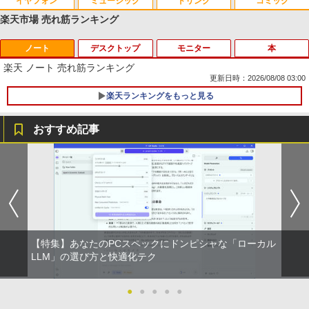
イヤフォン
ミュージック
ドリンク
コミック
楽天市場 売れ筋ランキング
ノート
デスクトップ
モニター
本
Anker Soundcore P40i オフホワイト
BRUCE WAYNE feat. Flo Milli, ATL Jacob
【Amazon.co.jp限定】 い・ろ・は・す 2L P
薬屋のひとりごと 17巻 (デジタル版ビッグガ
[Explicit]
ET ラベルレス ×8本
ンガンコミックス)
楽天 ノート 売れ筋ランキング
￥7,990
更新日時：2026/08/08 03:00
￥250
￥1,112
￥770
楽天ランキングをもっと見る
おすすめ記事
Anker Soundcore P31i ホワイト
BRUCE WAYNE feat. Flo Milli, ATL Jacob
by Amazon 天然水 ラベルレス 500ml ×24本
異世界居酒屋「のぶ」(22) (角川コミックス・
[Explicit]
富士山の天然水 バナジウム含有 水 ミネラル
エース)
PHILIPS 241V8 LED液晶モニター 23.8
ギルティサークル（21） 【電子書籍】[
1
1
ウォーター ペットボトル 静岡県産 500ミリリ
￥5,990
インチワイド ブラック 1920×1080 （フ
山本やみー ]
ットル (Smart Basic)
￥250
￥832
ルHD）16:9 IPSパネル 非光沢 ノングレ
ア 液晶ディスプレイ HDMI VGA VESA準
￥792
￥1,380
拠 PS4 switch 対応 スイッチ 【中古】
Anker Soundcore Liberty 5 ミッドナイトブ
On My Road (Stadium ver.)
ONE PIECE モノクロ版 115 (ジャンプコミッ
￥6,500
ラック
クスDIGITAL)
by Amazon 天然水ラベルレス 2L×9本
【特集】あなたのPCスペックにドンピシャな「ローカル
￥250
片田舎のおっさん、剣聖になる 11 〜
LLM」の選び方と快適化テク
2
￥14,990
￥594
￥1,117
ただの田舎の剣術師範だったのに、大成
した弟子たちが俺を放ってくれない件〜
【楽天1位!1,600円OFFクーポン 8/4 20:
2
【電子書籍】[ 佐賀崎しげる ]
00-8/11 01:59】Xiaomi Monitor A24i 20
●
●
●
●
●
26 ディスプレイ 1080P 23.8インチ 144