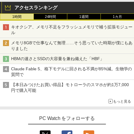
【2026年アップグレード版】AOKIMI ワイヤ
On My Road (Stadium ver.)
HUNTER×HUNTER モノクロ版 39 (ジャンプ
Hzリフレッシュレート sRGB99% 1670
￥1,430
レスイヤホン bluetooth イヤホン V12 小型
コミックスDIGITAL)
by Amazon 炭酸水 ラベルレス 500ml ×24本
アクセスランキング
万色 300nits ΔE＜1 低ブルーライト 大
軽量 ブルートゥースHi-Fi 最大36時間再生 ぶ
強炭酸水 ペットボトル 500ミリリットル (Sm
￥250
画面 TÜV認証 目にやさしい 調整可能な
るーとゅーす コードレス ENCノイズキャン
art Basic)
1時間
24時間
￥572
1週間
1カ月
スタンド VESA
セリング 自動ペアリング Type-C充電 マイク
TACO直伝！ 知っているだけで劇的に上
3
付き 防水 タッチ式音量調整 スポーツ/通勤/通
キオクシア、メモリ不足をフラッシュメモリで補う拡張モジュー
￥1,625
￥12,580
達する 人体ドローイングのコツ390 [ TA
学/WEB会議 6.0(オフホワイト)
ル
CO（タコ） ]
BUGS LIFE
スーパーの裏でヤニ吸うふたり 9巻 (デジタル
￥2,599
メモリ8GBで仕事なんて無理……そう思っていた時期が僕にもあ
版ビッグガンガンコミックス)
コカ・コーラ やかんの麦茶 from 爽健美茶 ラ
￥2,420
りました
ベルレス 650mlPET×24本
￥250
ASUS エイスース 液晶ディスプレイ Ey
3
￥810
e Care ［23.8型 / フルHD(1920×1080) /
HBMの速さとSSDの大容量を兼ね備えた「HBF」
Xiaomi シャオミ REDMI Buds 8 Lite ワイヤ
ワイド］ VA249HG
￥2,009
レスイヤホン Bluetooth 5.4 ノイズキャンセ
ちいかわ なんか小さくてかわいいやつ 1
4
Claude Fable 5、格下モデルに回される不満が85%減。生物学の
リング ANC 36時間再生
￥13,800
巻～7巻 コミックセット【 新品 】ナガノ
質問で
講談社 ハチワレ うさぎ かわいい 楽しい
￥3,480
切ない 描きおろしエピソード Twitter ツ
【本日みつけたお買い得品】モトローラのスマホが約1万7,000
イッター X エックス コミック アニメ 漫
円で購入可能
画 セット 全巻 ギフト 贈り物 プレゼント
アイオーデータ｜I-O DATA 液晶ディスプ
4
クリスマス
レイ(23.8型/ADS/FullHD 1920×1080/10
もっと見る
0Hz/5ms/HDMI/DP/USB Type-C/VESA/5
年保証・無輝点保証)(ホワイト) LCD-C2
￥8,525
42SDW
PC Watch をフォローする
￥25,977
ROCKIN'ON JAPAN (ロッキング・オ
5