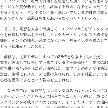
エプソンでは、海外で流通する粗悪な互換インクを利用する
と、印字品質が低下したり、故障する原因になるといったこと
を訴えながら、インクタンクを付属したプリンタの排除に取り
組んできたが、成果はあまりあがらなかったともいえる。
そこで、発想を大きく転換して、エプソン自らがインクタン
クを付属した製品を開発し、インクカートリッジレスの構造を
採用。インクの補充が必要になったら、補充インクを購入して
もらう仕組みとしたのだ。
価格は、従来モデルに比べて約2.5倍と引き上げられたが、
業者が改造して販売しているプリンタの実売価格も、業者の利
益を乗せるためそれに近い価格設定。エプソンの新たな価格設
定は、市場にもスムーズに受け入れられ、しかも純正という安
心感も提供できるという強みも生まれた。
「新興国では、最終的なランニングコストはどれぐらいにな
るのかといったことを考えて購入するユーザーが多い。単にイ
ンクタンクを搭載というのではなく、そうしたユーザーの指向
を捉えた上でのビジネスモデルの転換だといえる」と、碓井社