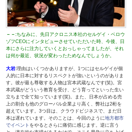
－－
:ちなみに、先日アクロニス本社のセルゲイ・ベロウ
ゾフCEOにインタビューさせていただいた時、今後、日
本にさらに注力していくとおっしゃってましたが、それ
は何か最近、状況が変わったためなんでしょうか。
大岩
:理由はいくつかありますが、1つにはセルゲイが個
人的に日本に対するリスペクトが強いというのがありま
す。彼が最も尊敬する人物は宮本武蔵なんです(笑)。宮
本武蔵がどういう教育を受け、どう育ってといった生い
立ちまで全て知っています(笑)。また、日本が占める売
上の割合も他のグローバル企業より高く、弊社は2桁を
超えています。3つ目は、クラウドビジネスで、まだ日
本は遅れています。そのことは、今回のように
地方都市
でイベント
をやるとさらに痛切に感じます。逆に言う