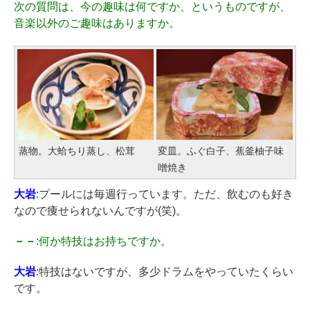
次の質問は、今の趣味は何ですか、というものですが、
音楽以外のご趣味はありますか。
蒸物。大蛤ちり蒸し、松茸
変皿。ふぐ白子、蕉釜柚子味
噌焼き
大岩
:プールには毎週行っています。ただ、飲むのも好き
なので痩せられないんですが(笑)。
－－
:何か特技はお持ちですか。
大岩
:特技はないですが、多少ドラムをやっていたくらい
です。