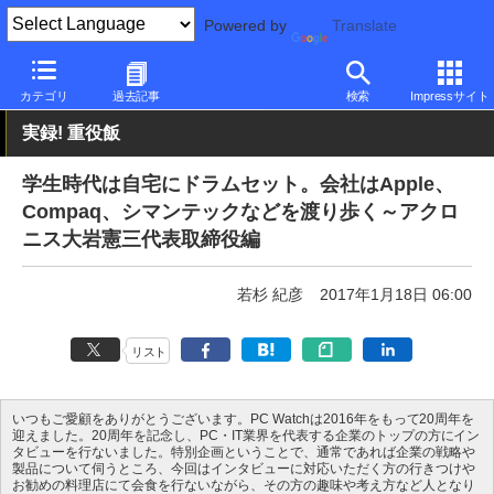
Powered by
Translate
PC Watch
市場
動向
その他
カテゴリ
過去記事
検索
Impressサイト
実録! 重役飯
学生時代は自宅にドラムセット。会社はApple、
Compaq、シマンテックなどを渡り歩く～アクロ
ニス大岩憲三代表取締役編
若杉 紀彦
2017年1月18日 06:00
リスト
いつもご愛顧をありがとうございます。PC Watchは2016年をもって20周年を
迎えました。20周年を記念し、PC・IT業界を代表する企業のトップの方にイン
タビューを行ないました。特別企画ということで、通常であれば企業の戦略や
製品について伺うところ、今回はインタビューに対応いただく方の行きつけや
お勧めの料理店にて会食を行ないながら、その方の趣味や考え方など人となり