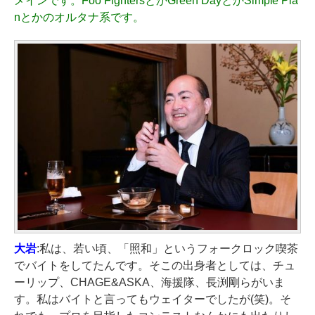
メインです。Foo FightersとかGreen DayとかSimple Pla
nとかのオルタナ系です。
大岩
:私は、若い頃、「照和」というフォークロック喫茶
でバイトをしてたんです。そこの出身者としては、チュ
ーリップ、CHAGE&ASKA、海援隊、長渕剛らがいま
す。私はバイトと言ってもウェイターでしたが(笑)。そ