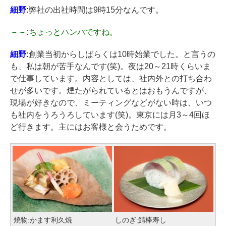
細野:
弊社の出社時間は9時15分なんです。
－－:
ちょっとハンパですね。
細野:
創業当初からしばらくは10時始業でした。と言うの
も、私は朝が苦手なんです(笑)。夜は20～21時くらいま
で仕事しています。内容としては、社内外との打ち合わ
せが多いです。煙たがられているとはおもうんですが、
現場が好きなので、ミーティングなどがない時は、いつ
も社内をうろうろしています(笑)。東京には月3～4回ほ
ど行きます。主にはお客様と会うためです。
焼物:かます利久焼
しのぎ:鯖棒寿し