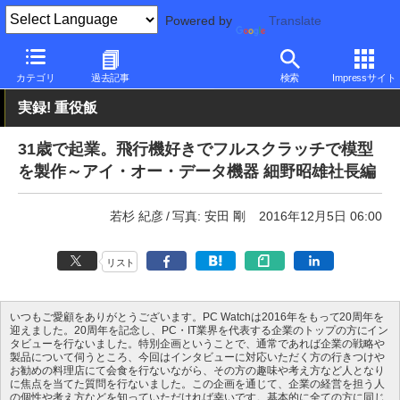
Powered by
Translate
PC Watch
市場
動向
その他
カテゴリ
過去記事
検索
Impressサイト
実録! 重役飯
31歳で起業。飛行機好きでフルスクラッチで模型
を製作～アイ・オー・データ機器 細野昭雄社長編
若杉 紀彦
写真: 安田 剛
2016年12月5日 06:00
リスト
いつもご愛顧をありがとうございます。PC Watchは2016年をもって20周年を
迎えました。20周年を記念し、PC・IT業界を代表する企業のトップの方にイン
タビューを行ないました。特別企画ということで、通常であれば企業の戦略や
製品について伺うところ、今回はインタビューに対応いただく方の行きつけや
お勧めの料理店にて会食を行ないながら、その方の趣味や考え方など人となり
に焦点を当てた質問を行ないました。この企画を通じて、企業の経営を担う人
の個性や考え方などを知っていただければ幸いです。基本的に全ての方に同じ