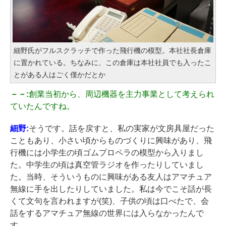
細野氏がフルスクラッチで作った飛行機の模型。本社社長倉庫
に置かれている。ちなみに、この倉庫は本社社員でも入ったこ
とがある人はごく僅かだとか
－－:
創業当初から、周辺機器を主力事業として考えられ
ていたんですね。
細野:
そうです。話を戻すと、私の実家が文房具屋だった
こともあり、小さい頃からものづくりに興味があり、飛
行機には小学生の頃ゴムプロペラの模型から入りまし
た。中学生の頃は真空管ラジオを作ったりしていまし
た。当時、そういうものに興味がある友人はアマチュア
無線に手を出したりしていました。私は今でこそ話が長
くて文句を言われますが(笑)、子供の頃は口べたで、会
話をするアマチュア無線の世界には入らなかったんで
す。