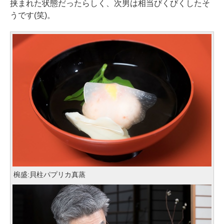
挟まれた状態だったらしく、次男は相当びくびくしたそ
うです(笑)。
椀盛:貝柱パプリカ真蒸