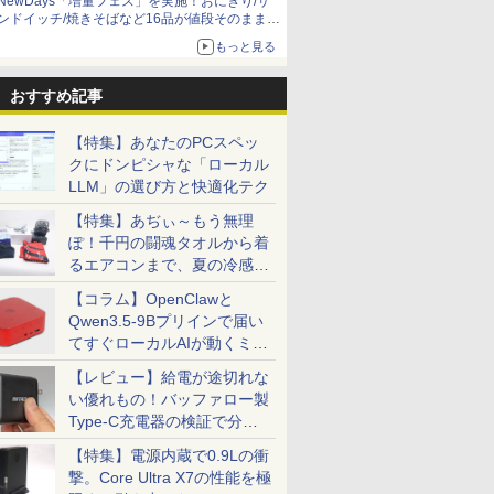
NewDays「増量フェス」を実施！おにぎり/サ
ンドイッチ/焼きそばなど16品が値段そのままで
ボリュームアップ
もっと見る
おすすめ記事
【特集】あなたのPCスペッ
クにドンピシャな「ローカル
LLM」の選び方と快適化テク
【特集】あぢぃ～もう無理
ぽ！千円の闘魂タオルから着
るエアコンまで、夏の冷感グ
ッズ一挙紹介
【コラム】OpenClawと
Qwen3.5-9Bプリインで届い
てすぐローカルAIが動くミニ
PC「SER9 Pro」
【レビュー】給電が途切れな
い優れもの！バッファロー製
Type-C充電器の検証で分か
ったこと
【特集】電源内蔵で0.9Lの衝
撃。Core Ultra X7の性能を極