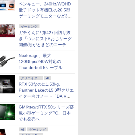
ベンキュー、240Hz/WQHD
量子ドット有機ELの26.5型
ゲーミングモニターなど3機
種
ゲーミング
ガチくんに! 第427回切り抜
き「ついにスト6おじリーグ
開催/翔がときどのコーチ就
任など」
Nextorage、最大
120Gbps/240W対応の
Thunderbolt 5ケーブル
クリエイター
AI
RTX 50なのに1.53kg、
Panther Lakeの15.3型クリエ
イター向けノート「DAIV
Z5」
GMKtecのRTX 50シリーズ搭
載小型ゲーミングPC、日本
でも発売へ
AI
ゲーミング