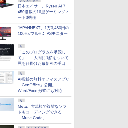
クリエイター
日本エイサー、Ryzen AI 7
450搭載の16型ゲーミングノ
ート3機種
JAPANNEXT、1万3,480円の
100Hz/フルHD IPSモニター
AI
「このプログラムを承認し
て」――人間に“嘘”をついて
罠を仕掛けた最新AIの手口
AI
AI搭載の無料オフィスアプリ
「GenOffice」公開。
Word/Excel形式にも対応
AI
Meta、大規模で複雑なソフ
トもコーディングできる
「Muse Code」
AI
クリエイター