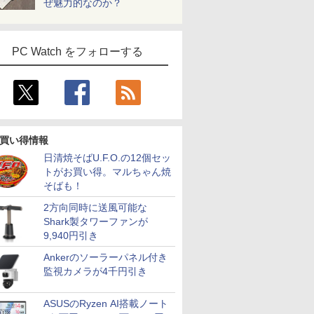
ぜ魅力的なのか？
PC Watch をフォローする
買い得情報
日清焼そばU.F.O.の12個セッ
トがお買い得。マルちゃん焼
そばも！
2方向同時に送風可能な
Shark製タワーファンが
9,940円引き
Ankerのソーラーパネル付き
監視カメラが4千円引き
ASUSのRyzen AI搭載ノート