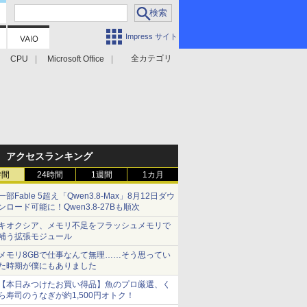
Impress サイト
全カテゴリ
CPU
Microsoft Office
アクセスランキング
時間
24時間
1週間
1カ月
一部Fable 5超え「Qwen3.8-Max」8月12日ダウ
ンロード可能に！Qwen3.8-27Bも順次
キオクシア、メモリ不足をフラッシュメモリで
補う拡張モジュール
メモリ8GBで仕事なんて無理……そう思ってい
た時期が僕にもありました
【本日みつけたお買い得品】魚のプロ厳選、く
ら寿司のうなぎが約1,500円オトク！