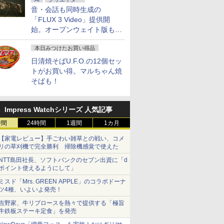
音・会話も同時生成の
「FLUX 3 Video」提供開
始。オープンウェイト版も計
画
本日みつけたお買い得品
日清焼そばU.F.O.の12個セッ
トがお買い得。マルちゃん焼
そばも！
Impress Watchシリーズ 人気記事
時間
24時間
1週間
1カ月
【家電レビュー】手ごわい雑草との戦い、コメ
リの草刈機で完全勝利 掃除機感覚で使えた
NTT島田社長、ソフトバンクのセブン出資に「d
ポイント使えるようにして」
ミスド「Mrs. GREEN APPLE」のコラボドーナ
ツ4種、いよいよ発売！
吉野家、牛リブロースを熱々で提供する「極旨
牛鉄板ステーキ定食」を発売