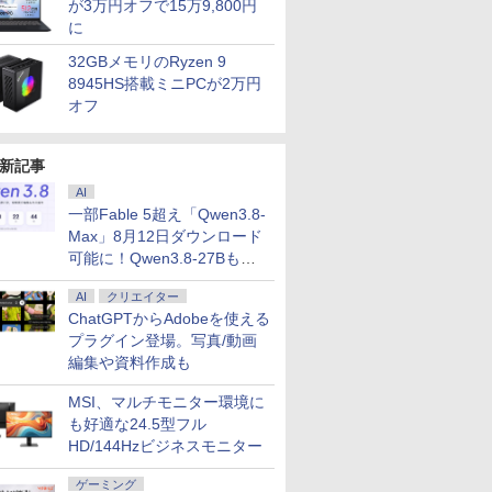
が3万円オフで15万9,800円
に
32GBメモリのRyzen 9
8945HS搭載ミニPCが2万円
オフ
新記事
AI
一部Fable 5超え「Qwen3.8-
Max」8月12日ダウンロード
可能に！Qwen3.8-27Bも順
次
AI
クリエイター
ChatGPTからAdobeを使える
プラグイン登場。写真/動画
編集や資料作成も
MSI、マルチモニター環境に
も好適な24.5型フル
HD/144Hzビジネスモニター
ゲーミング