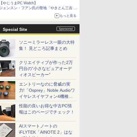
【やじうまPC Watch】
ジェンスン・フアン氏の聖地「やきとん三吉 神
田北口店」で「ご来店記念コース」を娘と堪能
もっと見る
～コース名を変更したのはNVIDIAに怒られたか
らではない
Special Site
ソニーミラーレス一眼の大特
集！ 見どころ記事まとめ
クリエイティブが作った2万
円台の“小さなピュアオーデ
ィオスピーカー”
エントリーなのに脅威の実
力!「Osprey」Noble Audioワ
イヤレスイヤフォン4機種を
一気に聴く
性能の良いお得な中古PC情
報はこのページでチェック！
AIスマートノートの
iFLYTEK「AINOTE 2」はな