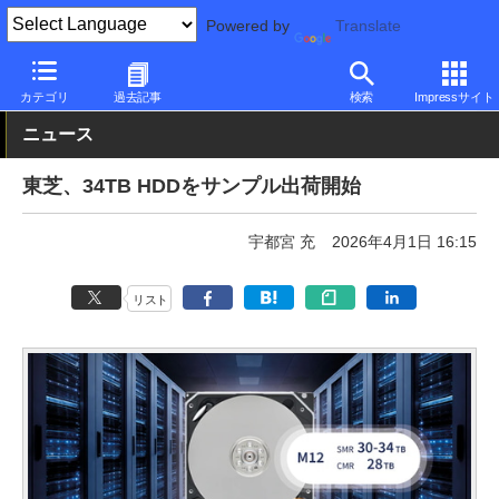
Powered by
Translate
PC Watch
半導体/周辺機器
HDD（ハードディスク）
東芝
カテゴリ
過去記事
検索
Impressサイト
ニュース
東芝、34TB HDDをサンプル出荷開始
宇都宮 充
2026年4月1日 16:15
リスト