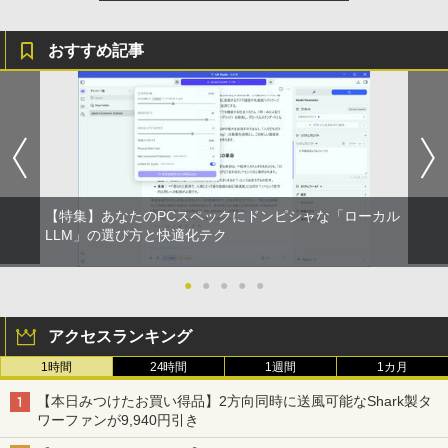
おすすめ記事
【特集】あなたのPCスペックにドンピシャな「ローカル
LLM」の選び方と快適化テク
●
●
●
●
●
アクセスランキング
1時間
24時間
1週間
1カ月
【本日みつけたお買い得品】2方向同時に送風可能なShark製タ
ワーファンが9,940円引き