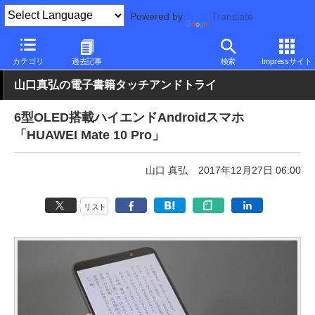
Powered by
Translate
PC Watch
パソコン/タブレット/スマートフォン
スマートフォン
カテゴリ
過去記事
検索
Impressサイト
山口真弘の電子書籍タッチアンドトライ
6型OLED搭載ハイエンドAndroidスマホ
「HUAWEI Mate 10 Pro」
山口 真弘
2017年12月27日 06:00
リスト