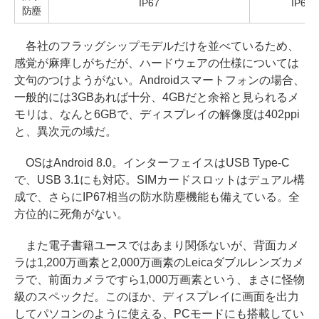
IP67
IP68
防塵
各社のフラッグシップモデルだけを並べているため、
感覚が麻痺しがちだが、ハードウェアの仕様については
文句のつけようがない。Androidスマートフォンの場合、
一般的には3GBあれば十分、4GBだと余裕と見られるメ
モリは、なんと6GBで、ディスプレイの解像度は402ppi
と、異次元の域だ。
OSはAndroid 8.0。インターフェイスはUSB Type-C
で、USB 3.1にも対応。SIMカードスロットはデュアル構
成で、さらにIP67相当の防水防塵機能も備えている。全
方位的に死角がない。
また電子書籍ユースではあまり関係ないが、背面カメ
ラは1,200万画素と2,000万画素のLeicaダブルレンズカメ
ラで、前面カメラですら1,000万画素という、まさに怪物
級のスペックだ。このほか、ディスプレイに画面を出力
してパソコンのように使える、PCモードにも搭載してい