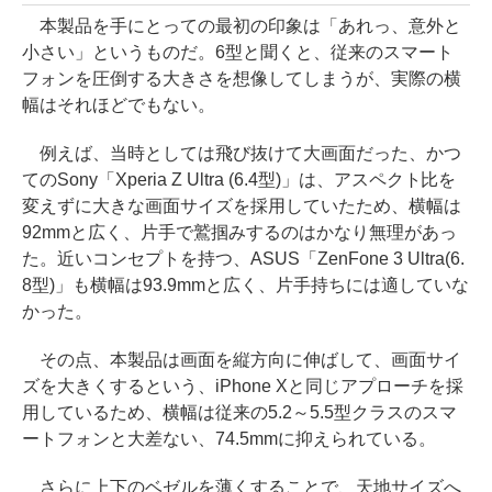
本製品を手にとっての最初の印象は「あれっ、意外と
小さい」というものだ。6型と聞くと、従来のスマート
フォンを圧倒する大きさを想像してしまうが、実際の横
幅はそれほどでもない。
例えば、当時としては飛び抜けて大画面だった、かつ
てのSony「Xperia Z Ultra (6.4型)」は、アスペクト比を
変えずに大きな画面サイズを採用していたため、横幅は
92mmと広く、片手で鷲掴みするのはかなり無理があっ
た。近いコンセプトを持つ、ASUS「ZenFone 3 Ultra(6.
8型)」も横幅は93.9mmと広く、片手持ちには適していな
かった。
その点、本製品は画面を縦方向に伸ばして、画面サイ
ズを大きくするという、iPhone Xと同じアプローチを採
用しているため、横幅は従来の5.2～5.5型クラスのスマ
ートフォンと大差ない、74.5mmに抑えられている。
さらに上下のベゼルを薄くすることで、天地サイズへ