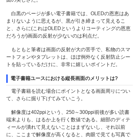
白黒のページが多い電子書籍では、OLEDの恩恵はあ
まりないように思えるが、黒が引き締まって見えるこ
と、さらに(これはOLEDというよりコーティングの恩恵
だろうが)画面の反射が少ないのは利点だ。
もともと筆者は画面の反射が大の苦手で、私物のスマ
ートフォンやタブレットは、ほぼ例外なく反射防止シー
トを貼っているだけに、非常に嬉しいポイントだ。
電子書籍ユースにおける縦長画面のメリットは?
電子書籍を読む場合にポイントとなる画面周りについ
て、さらに掘り下げてみていこう。
解像度は402ppiという、250～300ppi前後が多い読書
端末よりも、はるか上を行く数値である。細部のディテ
ィールが潰れて見えないことはまずないし、それ以前
に、ここまで解像度が高くなると、肉眼で見ても写真で