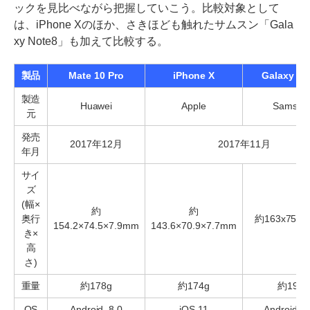
ックを見比べながら把握していこう。比較対象として
は、iPhone Xのほか、さきほども触れたサムスン「Gala
xy Note8」も加えて比較する。
製品
Mate 10 Pro
iPhone X
Galaxy No
製造
Huawei
Apple
Samsun
元
発売
2017年12月
2017年11月
年月
サイ
ズ
(幅×
約
約
奥行
約163x75x8
154.2×74.5×7.9mm
143.6×70.9×7.7mm
き×
高
さ)
重量
約178g
約174g
約190g
OS
Android. 8.0
iOS 11
Android 7.