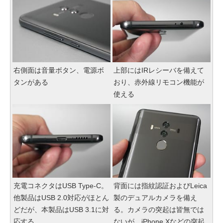
右側面は音量ボタン、電源ボ
上部にはIRレシーバを備えて
タンがある
おり、赤外線リモコン機能が
使える
充電コネクタはUSB Type-C。
背面には指紋認証およびLeica
他製品はUSB 2.0対応がほとん
製のデュアルカメラを備え
どだが、本製品はUSB 3.1に対
る。カメラの突起は皆無では
応する
ないが、iPhone Xなどの突起