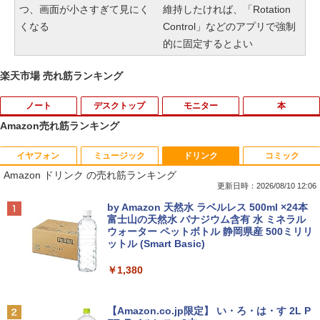
つ、画面が小さすぎて見にく
維持したければ、「Rotation
くなる
Control」などのアプリで強制
的に固定するとよい
楽天市場 売れ筋ランキング
ノート
デスクトップ
モニター
本
Amazon売れ筋ランキング
イヤフォン
ミュージック
ドリンク
コミック
ASUS CX1500CKA-NJ0480 Chromebo
【マラソンP5倍/10%オフクーポン】【店
【中古】Lenovo ThinkVision M14 61D
薬屋のひとりごと 17巻 【電子書籍】[ 日
1
1
1
1
Amazon ドリンク の売れ筋ランキング
ok CX1 ( CX1500 ) 15.6インチ 日本語キ
長オススメ】 中古デスクトップPC デル
DUAR6JP モバイルモニター [14インチ/1
向夏 ]
ーボード 8GB 64GB USB-C Type-A US
Dell OptiPlex 7060 SFF 第8世代 Core i
920x1080/IPS/非光沢/USB-C/75Hz/6ms]
更新日時：2026/08/10 12:06
B オーディオジャック microSD Google
7 メモリ16GB/32GB SSD256GB/512GB
(2019)【秋葉5号】保証期間1週間
￥770
Anker Soundcore P40i オフホワイト
BRUCE WAYNE feat. Flo Milli, ATL Jacob
by Amazon 天然水 ラベルレス 500ml ×24本
大画面 シルバー クロームブック (10)
Windows11 Pro DVD 4K対応 送料無料
[Explicit]
富士山の天然水 バナジウム含有 水 ミネラル
保証付き
￥8,980
ウォーター ペットボトル 静岡県産 500ミリリ
￥7,990
￥59,980
ットル (Smart Basic)
￥250
￥40,300
あなたが誰かを殺した （講談社文庫） [
2
￥1,380
東野 圭吾 ]
液晶モニター PCディスプレイ 23.8 24イ
2
中古美品 2K液晶 13.3インチ Apple Mac
ンチ 144Hz 1ms IPS フルHD ノングレア
2
Anker Soundcore P31i ブラック
BRUCE WAYNE feat. Flo Milli, ATL Jacob
Boko Air A2179 (2020年) ゴールド mac
【2026新登場・RTX4060搭載・2年保
非光沢 ブルーライトカット HDMI VGA
￥1,023
2
[Explicit]
【Amazon.co.jp限定】 い・ろ・は・す 2L P
OS 15 Sequoia(正規版Windows11追加
証】デスクトップパソコン ゲーミングP
スピーカー内蔵 ヘッドホン端子 VESA対