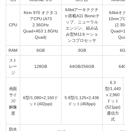
64bitアーキテクチ
Kirin 970 オクタコ
64bitオク
ャ搭載A11 Bionicチ
アCPU (A73
10nmプロ
ップ、ニューラル
CPU
2.36GHz
(2.35GH
エンジン、組み込
Quad+A53 1.8GHz
Quad+1.9
み型M11モーショ
Quad)
Quad)
ンコプロセッサ
RAM
6GB
3GB
6GB
スト
レー
128GB
64GB/256GB
64GB
ジ
6.3
画面
型/1,440
サイ
x 2,960
6型/1,080×2,160ド
5.8型/1,125×2,436
ズ/
ドット
ット(402ppi)
ドット(458ppi)
80
解像
(521ppi)
度
通信方
式
防水