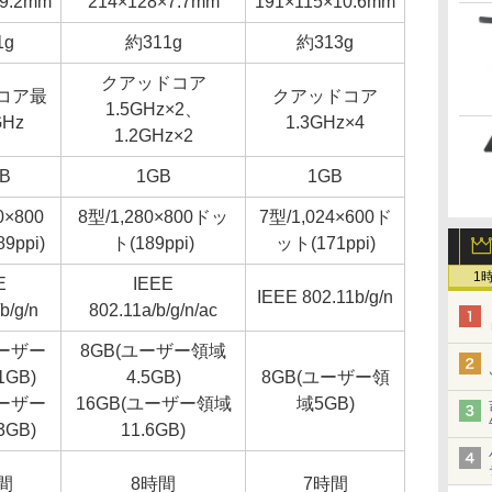
×9.2mm
214×128×7.7mm
191×115×10.6mm
1g
約311g
約313g
クアッドコア
コア最
クアッドコア
1.5GHz×2、
GHz
1.3GHz×4
1.2GHz×2
GB
1GB
1GB
0×800
8型/1,280×800ドッ
7型/1,024×600ド
9ppi)
ト(189ppi)
ット(171ppi)
1
E
IEEE
IEEE 802.11b/g/n
b/g/n
802.11a/b/g/n/ac
ユーザー
8GB(ユーザー領域
1GB)
4.5GB)
8GB(ユーザー領
ユーザー
16GB(ユーザー領域
域5GB)
3GB)
11.6GB)
間
8時間
7時間