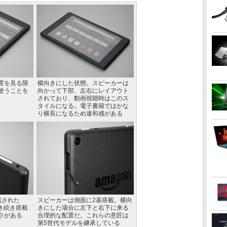
置を見る限
横向きにした状態。スピーカーは
使うことを
向かって下部、左右にレイアウト
されており、動画視聴時はこのス
タイルになる。電子書籍ではかな
り横長になるため違和感がある
載された
スピーカーは側面に2基搭載。横向
引き続き搭載
きにした場合に左下と右下に来る
ラがある
合理的な配置だ。これらの意匠は
第5世代モデルを継承している