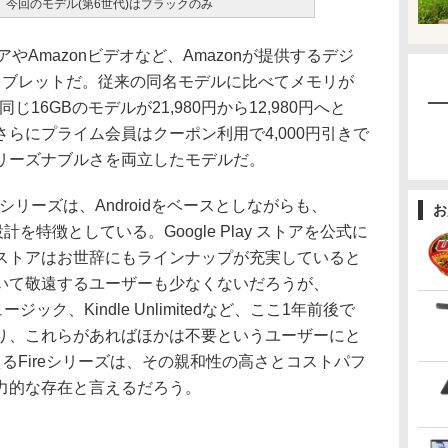
今回のモデル(第6世代)はブラックのみ
eストアやAmazonビデオなど、Amazonが提供するデジ
タブレットだ。従来の同名モデルに比べてメモリが
16GBのモデルが21,980円から12,980円へと
さらにプライム会員はクーポン利用で4,000円引きで
リーズナブルさを両立したモデルだ。
」シリーズは、Androidをベースとしながらも、
お
計を特徴としている。Google Play ストアを公式に
ストアはお世辞にもラインナップが充実していると
いて敬遠するユーザーも少なくないだろうが、
ジック、Kindle Unlimitedなど、ここ1年前後で
り、これらがあればほかは不要というユーザーにと
るFireシリーズは、その親和性の高さとコストパフ
力的な存在と言えるだろう。