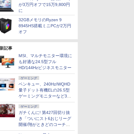
が3万円オフで15万9,800円
に
32GBメモリのRyzen 9
8945HS搭載ミニPCが2万円
オフ
新記事
MSI、マルチモニター環境に
も好適な24.5型フル
HD/144Hzビジネスモニター
ゲーミング
ベンキュー、240Hz/WQHD
量子ドット有機ELの26.5型
ゲーミングモニターなど3機
種
ゲーミング
ガチくんに! 第427回切り抜
き「ついにスト6おじリーグ
開催/翔がときどのコーチ就
任など」