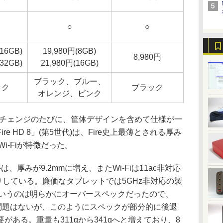
○
○
(16GB)
19,980円(8GB)
8,980円
(32GB)
21,980円(16GB)
ブラック、ブルー、
ック
ブラック
オレンジ、ピンク
ルチェンジのたびに、筐体デザインを含めて仕様が一
e HD 8」(第5世代)は、Fire史上最薄とされる厚み
Wi-Fiが特徴だった。
厚みが9.2mmに増え、またWi-Fiは11ac非対応
先祖返りしている。廉価なタブレットでは5GHz非対応の製
というのは明らかにオーバースペックだったので、
の問題はないが、このようにスペックが部分的に後退
がある。重量も311gから341gへと増えており、8