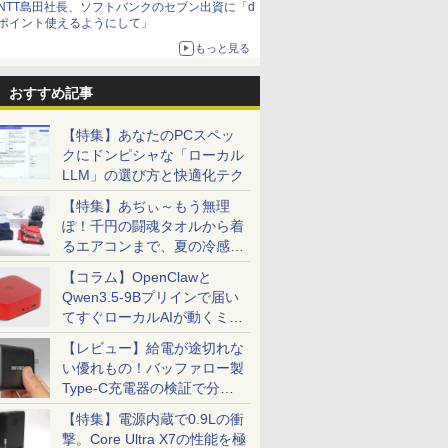
NTT島田社長、ソフトバンクのセブン出資に「d
ポイント使えるようにして」
もっと見る
おすすめ記事
【特集】あなたのPCスペッ
クにドンピシャな「ローカル
LLM」の選び方と快適化テク
【特集】あぢぃ～もう無理
ぽ！千円の闘魂タオルから着
るエアコンまで、夏の冷感グ
ッズ一挙紹介
【コラム】OpenClawと
Qwen3.5-9Bプリインで届い
てすぐローカルAIが動くミニ
PC「SER9 Pro」
【レビュー】給電が途切れな
い優れもの！バッファロー製
Type-C充電器の検証で分か
ったこと
【特集】電源内蔵で0.9Lの衝
撃。Core Ultra X7の性能を極