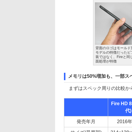
背面のロゴはモールド
モデルの特徴だったピ
装ではなく、Fireと
面処理が特徴
メモリは50%増加も、一部ス
まずはスペック周りの比較か
Fire HD
代)
発売年月
2016