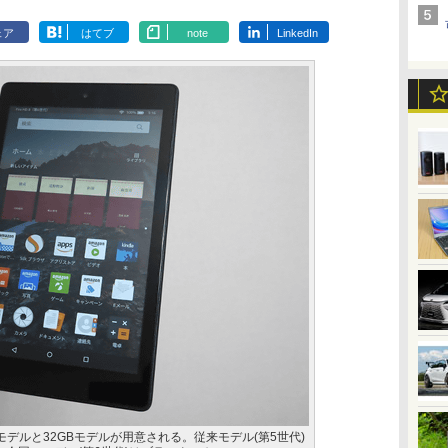
ェア
はてブ
note
LinkedIn
16GBモデルと32GBモデルが用意される。従来モデル(第5世代)