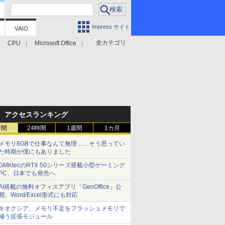
Impress サイト
全カテゴリ
CPU
Microsoft Office
アクセスランキング
時間
24時間
1週間
1カ月
メモリ8GBで仕事なんて無理……そう思ってい
た時期が僕にもありました
GMKtecのRTX 50シリーズ搭載小型ゲーミング
PC、日本でも発売へ
AI搭載の無料オフィスアプリ「GenOffice」公
開。Word/Excel形式にも対応
キオクシア、メモリ不足をフラッシュメモリで
補う拡張モジュール