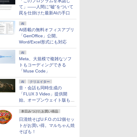
「このプログラムを承認し
て」――人間に“嘘”をついて
罠を仕掛けた最新AIの手口
AI
AI搭載の無料オフィスアプリ
「GenOffice」公開。
Word/Excel形式にも対応
AI
Meta、大規模で複雑なソフ
トもコーディングできる
「Muse Code」
AI
クリエイター
音・会話も同時生成の
「FLUX 3 Video」提供開
始。オープンウェイト版も計
画
本日みつけたお買い得品
日清焼そばU.F.O.の12個セッ
トがお買い得。マルちゃん焼
そばも！