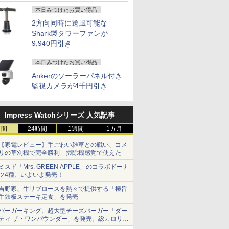
本日みつけたお買い得品
2方向同時に送風可能な
Shark製タワーファンが
9,940円引き
本日みつけたお買い得品
Ankerのソーラーパネル付き
監視カメラが4千円引き
Impress Watchシリーズ 人気記事
時間
24時間
1週間
1カ月
【家電レビュー】手ごわい雑草との戦い、コメ
リの草刈機で完全勝利 掃除機感覚で使えた
ミスド「Mrs. GREEN APPLE」のコラボドーナ
ツ4種、いよいよ発売！
吉野家、牛リブロースを熱々で提供する「極旨
牛鉄板ステーキ定食」を発売
バーガーキング、超大型チーズバーガー「ダー
ティ ザ・ワンパウンダー」を発売。総カロリー
約1656kcal、総重量約527g！