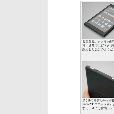
製品外観。カメラの配
り、通常では縦向きで
想定した設計のようだ
第5世代モデルから搭
microSDスロットを
する。隣には背面カメ