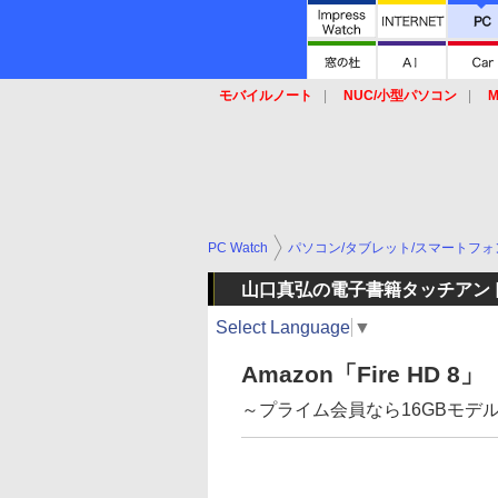
モバイルノート
NUC/小型パソコン
M
SSD
キーボード
マウス
PC Watch
パソコン/タブレット/スマートフォ
山口真弘の電子書籍タッチアン
Select Language
▼
Amazon「Fire HD 8」
～プライム会員なら16GBモデル