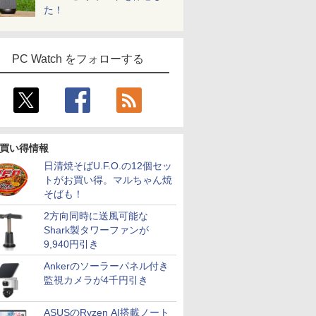
た！
PC Watch をフォローする
買い得情報
日清焼そばU.F.O.の12個セッ
トがお買い得。マルちゃん焼
そばも！
2方向同時に送風可能な
Shark製タワーファンが
9,940円引き
Ankerのソーラーパネル付き
監視カメラが4千円引き
ASUSのRyzen AI搭載ノート