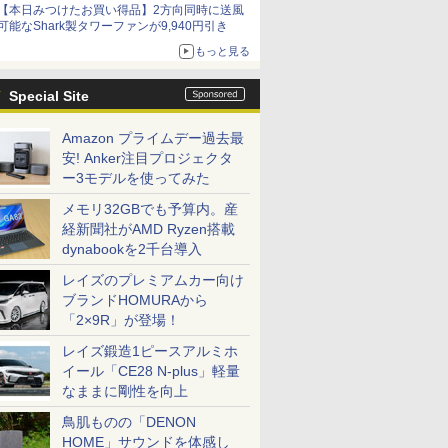
【本日みつけたお買い得品】2方向同時に送風
可能なShark製タワーファンが9,940円引き
もっと見る
Special Site
Amazon プライムデー過去最
安! Anker注目プロジェクタ
ー3モデルを使ってみた
メモリ32GBでも予算内。産
経新聞社がAMD Ryzen搭載
dynabookを2千台導入
レイズのプレミアムカー向け
ブランドHOMURAから
「2×9R」が登場！
レイズ鍛造1ピースアルミホ
イール「CE28 N-plus」軽量
なままに剛性を向上
鳥肌ものの「DENON
HOME」サウンドを体感し