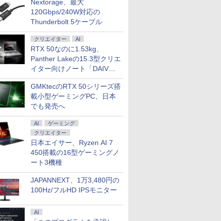
Nextorage、最大
120Gbps/240W対応の
Thunderbolt 5ケーブル
クリエイター
AI
RTX 50なのに1.53kg、
Panther Lakeの15.3型クリエ
イター向けノート「DAIV
Z5」
GMKtecのRTX 50シリーズ搭
載小型ゲーミングPC、日本
でも発売へ
AI
ゲーミング
クリエイター
日本エイサー、Ryzen AI 7
450搭載の16型ゲーミングノ
ート3機種
JAPANNEXT、1万3,480円の
100Hz/フルHD IPSモニター
AI