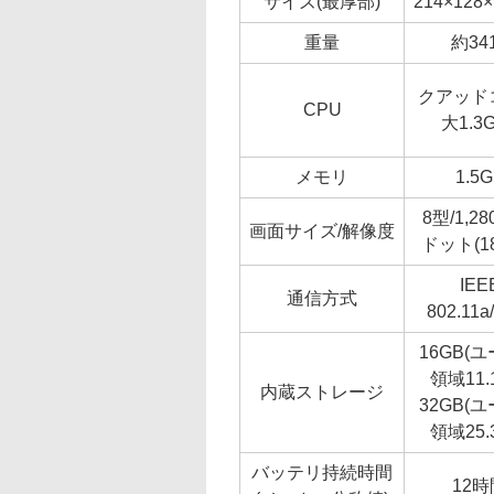
サイズ(最厚部)
214×128
重量
約34
クアッド
CPU
大1.3
メモリ
1.5
8型/1,28
画面サイズ/解像度
ドット(18
IEE
通信方式
802.11a/
16GB(
領域11.
内蔵ストレージ
32GB(
領域25.
バッテリ持続時間
12時