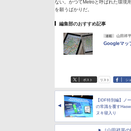
ない。かつてMetroと呼ばれた環
を願うばかりだ。
編集部のおすすめ記事
山田祥平のR
連載
Google
ポスト
リスト
シ
【IDF特別編】ノー
▲
の常識を覆すHaswe
ヌキ寝入り
［山田祥平のRe