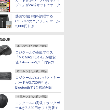
カード付きの「プロ野球チッ
プス」が24袋セットでオトク
熱風で揚げ物を調理する
COSORIのエアフライヤーが
2,000円引き
新記事
本日みつけたお買い得品
ロジクールの高級マウス
「MX MASTER 4」が最安
値！Amazonで3千円弱の割
引
本日みつけたお買い得品
ロジクールのコンパクトキー
ボードが3,720円引き。
Bluetoothで3台接続対応
本日みつけたお買い得品
ロジクールの高級トラックボ
ールが3,320円オフ！定番モ