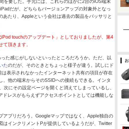
間を要した。手元には、これらのほかに2台のiOS端末
と初代iPadだが、どちらもバージョンアップの対象外となっ
あたり、Appleという会社は過去の製品をバッサリと
。
iPod touchのアップデート」としておりましたが、第4
せて頂きます。
変わった感じがしないといったところだろうか。ただ、以
お
いた
のだが、そのときとちょっと様子が違う。試しにド
以前は表示されなかったインターネット共有の項目が存在
し、他の端末からそのSSIDへの接続もできる。インタ
も、次にその設定ページを開くと消えてしまっているし、
Pアドレスがもらえずアクセスポイントとしては機能しな
プリだろう。Googleマップではなく、Apple独自の
インクリメントPが提供しているようだが、Twitter