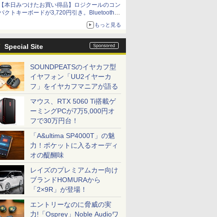
【本日みつけたお買い得品】ロジクールのコン
パクトキーボードが3,720円引き。Bluetoothで3
台接続対応
もっと見る
Special Site
SOUNDPEATSのイヤカフ型
イヤフォン「UU2イヤーカ
フ」をイヤカフマニアが語る
マウス、RTX 5060 Ti搭載ゲ
ーミングPCが7万5,000円オ
フで30万円台！
「A&ultima SP4000T」の魅
力！ポケットに入るオーディ
オの醍醐味
レイズのプレミアムカー向け
ブランドHOMURAから
「2×9R」が登場！
エントリーなのに脅威の実
力!「Osprey」Noble Audioワ