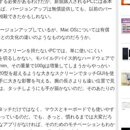
する必要があるわけだが、新規購入されるPCには基本
れば、バージョンアップは無償提供しても、以前のバー
相殺できたかもしれない。
バージョンアップしているが、Mac OSについては有償
Cとの文化の違いのようなものなのだろうか。
タッチスクリーンを持たないPCでは、単に使いにくい
タートを切るしかない。モバイルデバイス的なハードウェアで
mm、その重量で100gは増量してしまうからやっかい
0型を超えるような大きなスクリーンでタッチGUIを使
手に大きな影響を与える。腕の長さよりも遠い位置で見
は、タッチしようにも手が届かないのだ。そのあたりの
ws 8をタッチだけではなく、マウスとキーボードでも使いやす
かっているのだ。でも、きっと、慣れるまでは大変だろ
なアプリがなければ、そのためのモチベーションもわか