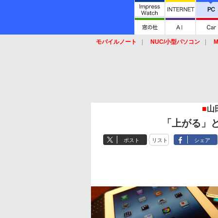
モバイルノート
NUC/小型パソコン
M
SSD
キーボード
マウス
■
山田
「上がる」
ポスト
リスト
シェア