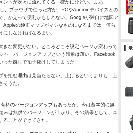
メントが次々に流れてくる。確かにひどい。まあ、
し、ブラウザで使った方が、PCやAndroidデバイスとの
、かえって便利かもしれない。Googleが独自に地図ア
Appleの純正マップがマシなものになるまでは、何ら
うにしなければなるまい。
大きな変更がない。ところどころ設定ページが変わって
最
ャーバージョンアップという印象は薄い。Facebook
いった感じで拍子抜けしてしまった。
プを拒む理由は見当たらない。上げるというよりも、上
さそうだ。
において有料のバージョンアップもあったが、今は基本的に無
までの端末は無償でバージョンが上がり、その結果として、ユ
することができてきた。