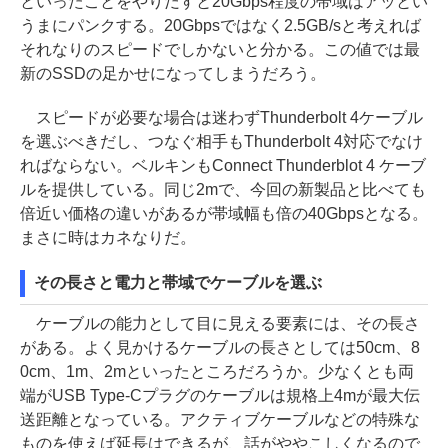
といったことをやりだすと20Gbps程度の帯域はアッとい
うまにパンクする。20Gbpsではなく2.5GB/sと考えれば
それなりのスピードでしかないと分かる。この値では最
新のSSDの足かせになってしまうだろう。
スピードが必要な場合は迷わずThunderbolt 4ケーブル
を選ぶべきだし、つなぐ相手もThunderbolt 4対応でなけ
ればならない。ベルキンもConnect Thunderblot 4 ケーブ
ルを提供している。同じ2mで、今回の新製品と比べても
倍近い価格の違いがあるが帯域幅も倍の40Gbpsとなる。
まさに時はカネなりだ。
その長さと電力と帯域でケーブルを選ぶ
ケーブルの能力として目に見える要素には、その長さ
がある。よく見かけるケーブルの長さとしては50cm、8
0cm、1m、2mといったところだろうか。少なくとも両
端がUSB Type-Cプラグのケーブルは規格上4mが最大伝
送距離となっている。アクティブケーブルなどの特殊な
ものを使えば延長はできるが、話がややこしくなるので