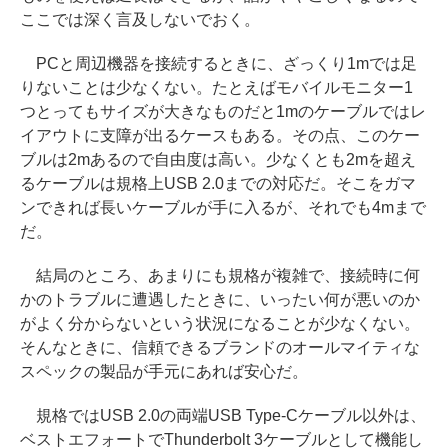
ここでは深く言及しないでおく。
PCと周辺機器を接続するときに、ざっくり1mでは足
りないことは少なくない。たとえばモバイルモニター1
つとってもサイズが大きなものだと1mのケーブルではレ
イアウトに支障が出るケースもある。その点、このケー
ブルは2mあるので自由度は高い。少なくとも2mを超え
るケーブルは規格上USB 2.0までの対応だ。そこをガマ
ンできれば長いケーブルが手に入るが、それでも4mまで
だ。
結局のところ、あまりにも規格が複雑で、接続時に何
かのトラブルに遭遇したときに、いったい何が悪いのか
がよく分からないという状況になることが少なくない。
そんなときに、信頼できるブランドのオールマイティな
スペックの製品が手元にあれば安心だ。
規格ではUSB 2.0の両端USB Type-Cケーブル以外は、
ベストエフォートでThunderbolt 3ケーブルとして機能し