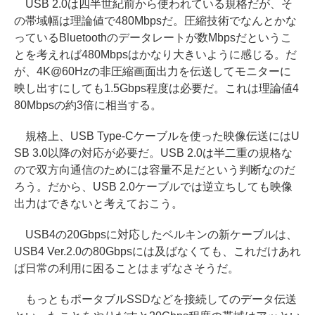
USB 2.0は四半世紀前から使われている規格だが、そ
の帯域幅は理論値で480Mbpsだ。圧縮技術でなんとかな
っているBluetoothのデータレートが数Mbpsだというこ
とを考えれば480Mbpsはかなり大きいように感じる。だ
が、4K@60Hzの非圧縮画面出力を伝送してモニターに
映し出すにしても1.5Gbps程度は必要だ。これは理論値4
80Mbpsの約3倍に相当する。
規格上、USB Type-Cケーブルを使った映像伝送にはU
SB 3.0以降の対応が必要だ。USB 2.0は半二重の規格な
ので双方向通信のためには容量不足だという判断なのだ
ろう。だから、USB 2.0ケーブルでは逆立ちしても映像
出力はできないと考えておこう。
USB4の20Gbpsに対応したベルキンの新ケーブルは、
USB4 Ver.2.0の80Gbpsには及ばなくても、これだけあれ
ば日常の利用に困ることはまずなさそうだ。
もっともポータブルSSDなどを接続してのデータ伝送