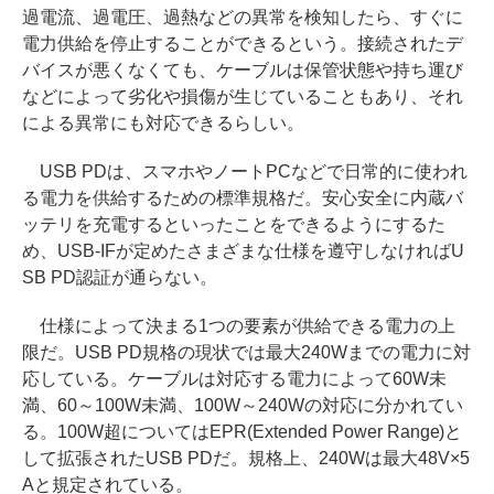
過電流、過電圧、過熱などの異常を検知したら、すぐに
電力供給を停止することができるという。接続されたデ
バイスが悪くなくても、ケーブルは保管状態や持ち運び
などによって劣化や損傷が生じていることもあり、それ
による異常にも対応できるらしい。
USB PDは、スマホやノートPCなどで日常的に使われ
る電力を供給するための標準規格だ。安心安全に内蔵バ
ッテリを充電するといったことをできるようにするた
め、USB-IFが定めたさまざまな仕様を遵守しなければU
SB PD認証が通らない。
仕様によって決まる1つの要素が供給できる電力の上
限だ。USB PD規格の現状では最大240Wまでの電力に対
応している。ケーブルは対応する電力によって60W未
満、60～100W未満、100W～240Wの対応に分かれてい
る。100W超についてはEPR(Extended Power Range)と
して拡張されたUSB PDだ。規格上、240Wは最大48V×5
Aと規定されている。