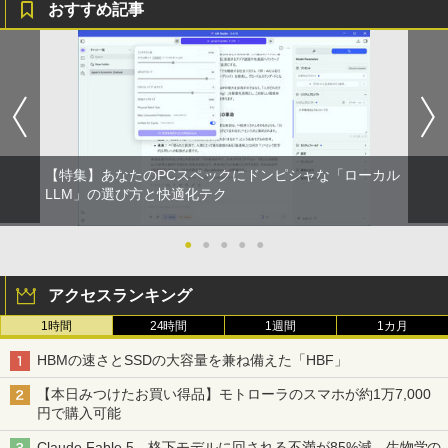
おすすめ記事
【特集】あなたのPCスペックにドンピシャな「ローカル
LLM」の選び方と快適化テク
●
●
●
●
●
アクセスランキング
1時間
24時間
1週間
1カ月
HBMの速さとSSDの大容量を兼ね備えた「HBF」
【本日みつけたお買い得品】モトローラのスマホが約1万7,000
円で購入可能
Claude Fable 5、格下モデルに回される不満が85%減。生物学の