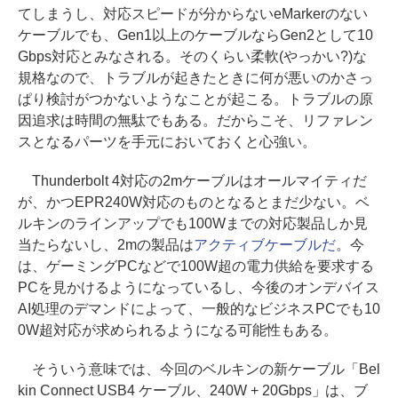
てしまうし、対応スピードが分からないeMarkerのない
ケーブルでも、Gen1以上のケーブルならGen2として10
Gbps対応とみなされる。そのくらい柔軟(やっかい?)な
規格なので、トラブルが起きたときに何が悪いのかさっ
ぱり検討がつかないようなことが起こる。トラブルの原
因追求は時間の無駄でもある。だからこそ、リファレン
スとなるパーツを手元においておくと心強い。
Thunderbolt 4対応の2mケーブルはオールマイティだ
が、かつEPR240W対応のものとなるとまだ少ない。ベ
ルキンのラインアップでも100Wまでの対応製品しか見
当たらないし、2mの製品は
アクティブケーブルだ
。今
は、ゲーミングPCなどで100W超の電力供給を要求する
PCを見かけるようになっているし、今後のオンデバイス
AI処理のデマンドによって、一般的なビジネスPCでも10
0W超対応が求められるようになる可能性もある。
そういう意味では、今回のベルキンの新ケーブル「Bel
kin Connect USB4 ケーブル、240W + 20Gbps」は、ブ