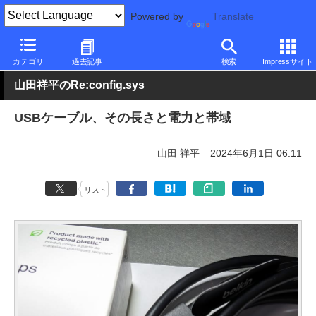
Powered by
Translate
PC Watch
半導体/周辺機器
アクセサリ
その他
カテゴリ
過去記事
検索
Impressサイト
山田祥平のRe:config.sys
USBケーブル、その長さと電力と帯域
山田 祥平
2024年6月1日 06:11
リスト