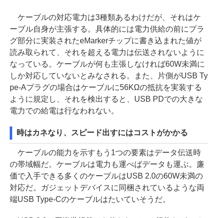
ケーブルの対応電力は3種類あるわけだが、それはケ
ーブル自身が主張する。具体的には電力供給の前にプラ
グ部分に実装されたeMarkerチップに書き込まれた値が
読み取られて、それを超える電力は伝送されないように
なっている。ケーブルが何も主張しなければ60W未満に
しか対応していないとみなされる。また、片側がUSB Ty
pe-Aプラグの場合はケーブルに56KΩの抵抗を実装する
ように規定し、それを検出すると、USB PDでの大きな
電力での給電は行なわれない。
時はカネなり、スピード出すにはコストがかかる
ケーブルの能力を示すもう1つの要素はデータ伝送時
の帯域幅だ。ケーブルは電力も運べばデータも運ぶ。廉
価で入手できる多くのケーブルはUSB 2.0の60W未満の
対応だ。ガジェットデバイスに同梱されているような両
端USB Type-Cのケーブルはたいていそうだ。