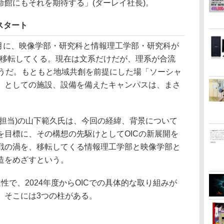
館にもそれを期待する」(ダーレイ社長)。
スタート
4月に、映像学部・研究科と情報理工学部・研究科が
)に移転してくる。現在は文系だけだが、理系が合流
そうだ。もともと地域共創を前提にした場「ソーシャ
」としての施設、設備を備えたキャンパスは、まさ
。
担当)の山下範久氏は、今回の経緯、背景について
を目標に、その構想の先駆けとしてOICの新展開を
戦の渦を、移転してくる情報理工学部と映像学部と
造をめざすという。
で、2024年度からOICでの具体的な取り組みが
。そこには3つの柱がある。