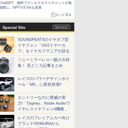
ChatGPT、無料プランもテキストチャットが無
制限に。GPT-5.6 Solも改善
もっと見る
Special Site
SOUNDPEATSのイヤカフ型
イヤフォン「UU2イヤーカ
フ」をイヤカフマニアが語る
ソニーミラーレス一眼の大特
集！ 見どころ記事まとめ
レイズのパワーデザインホイ
ール「M6」に新色登場!!
エントリーなのに脅威の実
力!「Osprey」Noble Audioワ
イヤレスイヤフォン4機種を
一気に聴く
レイズのプレミアムカー向け
ブランドHOMURAから