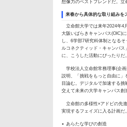
想像力のベストフレンドだ。立命
来春から具体的な取り組みを
立命館大学では来年2024年
大阪いばらきキャンパス(OIC
し、6学部7研究科体制となる
ルコネクティッド・キャンパス
に、こうした活動にぴったりだ
学校法人立命館常務理事(企画
説明、「挑戦をもっと自由に」
目論む。デジタルで加速する挑
交えて未来の大学キャンパス創
立命館の多様性×アドビの先進性
実現するフェイズに入る計画だ
あらたな学びの創造