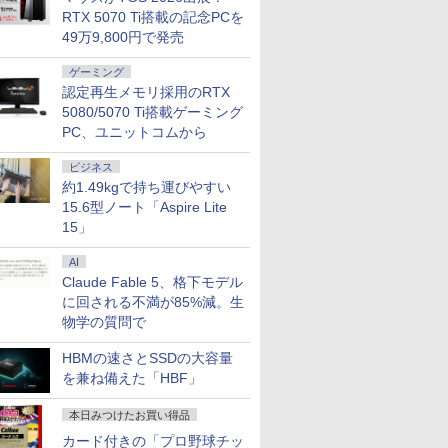
RTX 5070 Ti搭載の記念PCを
49万9,800円で発売
ゲーミング
認定再生メモリ採用のRTX
5080/5070 Ti搭載ゲーミング
PC、ユニットコムから
ビジネス
約1.49kgで持ち運びやすい
15.6型ノート「Aspire Lite
15」
AI
Claude Fable 5、格下モデル
に回される不満が85%減。生
物学の質問で
HBMの速さとSSDの大容量
を兼ね備えた「HBF」
本日みつけたお買い得品
カード付きの「プロ野球チッ