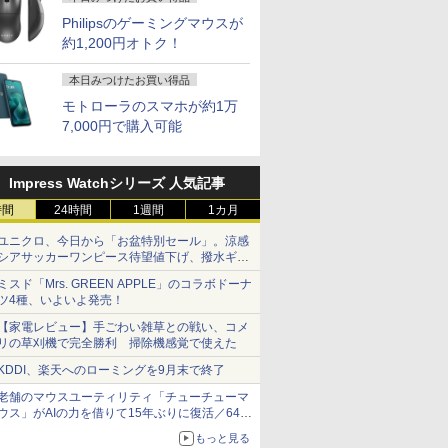
Philipsのゲーミングマウスが
約1,200円オトク！
本日みつけたお買い得品
モトローラのスマホが約1万
7,000円で購入可能
Impress Watchシリーズ 人気記事
時間
24時間
1週間
1カ月
ユニクロ、今日から「お盆特別セール」。涼感
シアサッカーワンピース待望値下げ、撥水ギア
ショーツは1990円に
ミスド「Mrs. GREEN APPLE」のコラボドーナ
ツ4種、いよいよ発売！
【家電レビュー】手ごわい雑草との戦い、コメ
リの草刈機で完全勝利 掃除機感覚で使えた
KDDI、楽天へのローミングを9月末で終了
老舗のマウスユーティリティ「チューチューマ
ウス」がAIの力を借りて15年ぶりに復活／64bit
化、Windows 10/11、「Chrome」も走り回
もっと見る
る。復活記念で2026年末まで500円