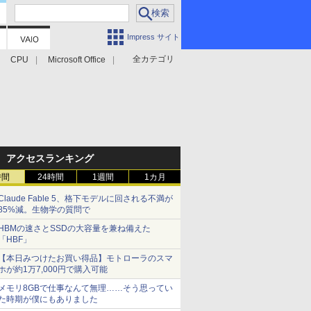
Impress サイト
全カテゴリ
CPU
Microsoft Office
アクセスランキング
時間
24時間
1週間
1カ月
Claude Fable 5、格下モデルに回される不満が
85%減。生物学の質問で
HBMの速さとSSDの大容量を兼ね備えた
「HBF」
【本日みつけたお買い得品】モトローラのスマ
ホが約1万7,000円で購入可能
メモリ8GBで仕事なんて無理……そう思ってい
た時期が僕にもありました