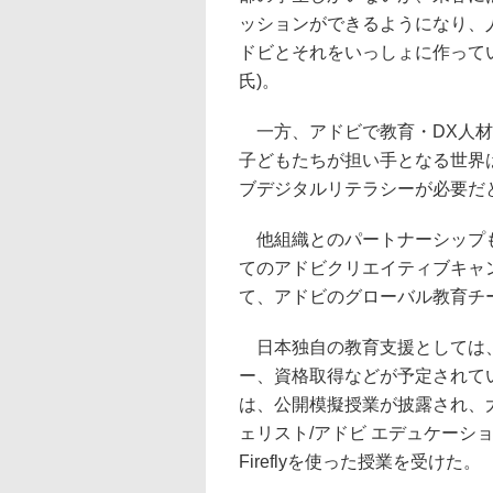
ッションができるようになり、
ドビとそれをいっしょに作って
氏)。
一方、アドビで教育・DX人材
子どもたちが担い手となる世界
ブデジタルリテラシーが必要だ
他組織とのパートナーシップも
てのアドビクリエイティブキャ
て、アドビのグローバル教育チ
日本独自の教育支援としては、
ー、資格取得などが予定されて
は、公開模擬授業が披露され、大
ェリスト/アドビ エデュケーションリ
Fireflyを使った授業を受けた。