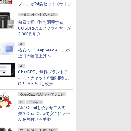
プス」が24袋セットでオトク
本日みつけたお買い得品
熱風で揚げ物を調理する
COSORIのエアフライヤーが
2,000円引き
AI
格安の「DeepSeek API」が
近日大幅値上げへ
AI
ChatGPT、無料プランもテ
キストチャットが無制限に。
GPT-5.6 Solも改善
OpenClawで試したいアレコレ
AI
ビジネス
AIにGmailを読ませて大丈
夫？OpenClawで安全にメー
ルを片付ける手順
本日みつけたお買い得品