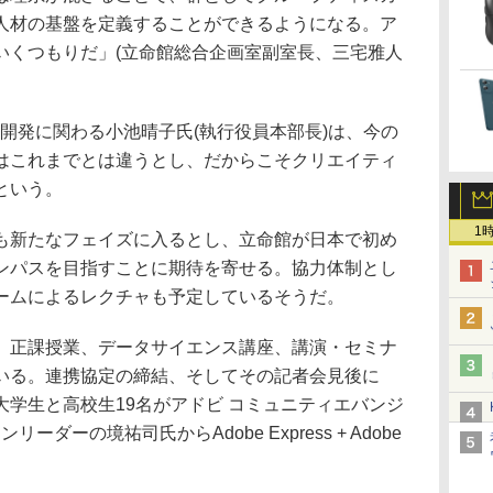
人材の基盤を定義することができるようになる。ア
いくつもりだ」(立命館総合企画室副室長、三宅雅人
開発に関わる小池晴子氏(執行役員本部長)は、今の
はこれまでとは違うとし、だからこそクリエイティ
という。
1
新たなフェイズに入るとし、立命館が日本で初め
ンパスを目指すことに期待を寄せる。協力体制とし
ームによるレクチャも予定しているそうだ。
正課授業、データサイエンス講座、講演・セミナ
いる。連携協定の締結、そしてその記者会見後に
学生と高校生19名がアドビ コミュニティエバンジ
ーダーの境祐司氏からAdobe Express + Adobe