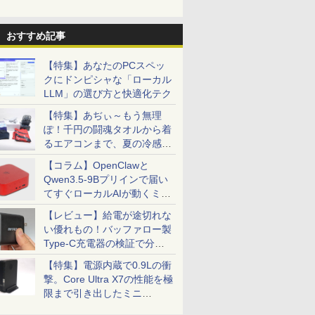
おすすめ記事
【特集】あなたのPCスペッ
クにドンピシャな「ローカル
LLM」の選び方と快適化テク
【特集】あぢぃ～もう無理
ぽ！千円の闘魂タオルから着
るエアコンまで、夏の冷感グ
ッズ一挙紹介
【コラム】OpenClawと
Qwen3.5-9Bプリインで届い
てすぐローカルAIが動くミニ
PC「SER9 Pro」
【レビュー】給電が途切れな
い優れもの！バッファロー製
Type-C充電器の検証で分か
ったこと
【特集】電源内蔵で0.9Lの衝
撃。Core Ultra X7の性能を極
限まで引き出したミニ
PC「GPD BOX」