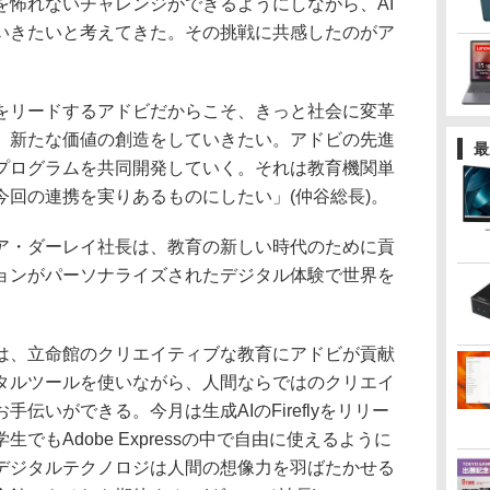
を怖れないチャレンジができるようにしながら、AI
いきたいと考えてきた。その挑戦に共感したのがア
リードするアドビだからこそ、きっと社会に変革
、新たな価値の創造をしていきたい。アドビの先進
最
プログラムを共同開発していく。それは教育機関単
今回の連携を実りあるものにしたい」(仲谷総長)。
・ダーレイ社長は、教育の新しい時代のために貢
ョンがパーソナライズされたデジタル体験で世界を
、立命館のクリエイティブな教育にアドビが貢献
タルツールを使いながら、人間ならではのクリエイ
伝いができる。今月は生成AIのFireflyをリリー
でもAdobe Expressの中で自由に使えるように
デジタルテクノロジは人間の想像力を羽ばたかせる