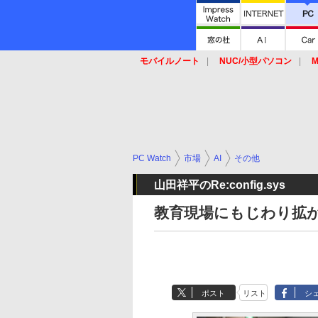
モバイルノート
NUC/小型パソコン
M
SSD
キーボード
マウス
PC Watch
市場
AI
その他
山田祥平のRe:config.sys
教育現場にもじわり拡が
ポスト
リスト
シ