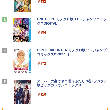
￥250
￥832
INDOWS XP ソフトに最適 メモリー2.0
￥1,112
G 250G DVD 【中古】
￥11,572
￥18,700
Anker Soundcore Liberty 5 ミッドナイトブ
見知らぬ糸
ONE PIECE モノクロ版 115 (ジャンプコミッ
ラック
クスDIGITAL)
by Amazon 炭酸水 ラベルレス 500ml ×24本
【全巻】 悪役のエンディングは死のみ 1-
3
強炭酸水 ペットボトル 500ミリリットル (Sm
￥250
11巻セット （フロース コミック） [ S
art Basic)
￥14,990
￥594
UOL ]
【クーポン使用で25,460円 8/2〜10迄】
3
軽量 小型 レッツノート SV8 12.1型 第8
￥1,625
世代 Corei5 8365U メモリ16GB M.2 SS
￥12,342
D 256GB Wi-Fi5 Bluetooth USB Type-
C Webカメラ Windows11 Pro MS offic
【2026年アップグレード版】AOKIMI ワイヤ
On My Road (Stadium ver.)
HUNTER×HUNTER モノクロ版 39 (ジャンプ
e2019 搭載 ノートパソコン 訳あり Let's
レスイヤホン bluetooth イヤホン V12 小型
コミックスDIGITAL)
by Amazon 天然水ラベルレス 2L×9本
note レビュー投稿で180日保証
軽量 ブルートゥースHi-Fi 最大36時間再生 ぶ
￥250
【送料無料】ハヤブサ消防団 〔2〕／池
4
るーとゅーす コードレス ENCノイズキャン
￥572
井戸潤
￥1,117
セリング 自動ペアリング Type-C充電 マイク
￥26,800
付き 防水 タッチ式音量調整 スポーツ/通勤/通
￥2,200
学/WEB会議(ホワイト)
On My Road (Stadium ver.)
スーパーの裏でヤニ吸うふたり 9巻 (デジタル
￥1,964
レビュー投稿 5年保証｜MS Office 2024
版ビッグガンガンコミックス)
【Amazon.co.jp限定】 伊藤園 磨かれて、澄
4
H&B 搭載｜中古ノートパソコン Windo
みきった日本の水 2L 8本 ラベルレス [ ケース
￥250
ws11 Office付｜テンキー DVD 搭載｜C
最強宮廷指南役のおっさん、追放された
] [ 水 ] [ ペットボトル ] [ 箱買い ] [ ストック
￥810
5
ore i5 第7世代 メモリ 8GB SSD 256GB
Xiaomi シャオミ REDMI Buds 8 Lite ワイヤ
僻地で無双する〜幻となった種族の美少
] [ 水分補給 ]
｜店長厳選 Lenovo ThinkPad 15.6型 Bl
レスイヤホン Bluetooth 5.4 ノイズキャンセ
女たちを育てて辺境を開拓〜（コミッ
uetooth Wi-Fi 無線｜中古 パソコン 中古
リング ANC 36時間再生
ク） ： 5 【電子書籍】[ 咲宮まふ ]
￥998
PC Word Excel