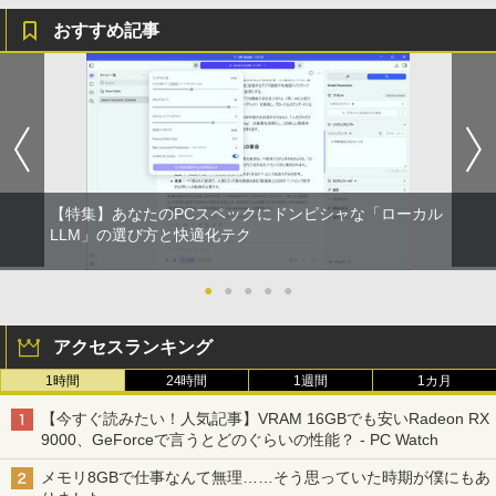
おすすめ記事
【特集】あなたのPCスペックにドンピシャな「ローカル
LLM」の選び方と快適化テク
●
●
●
●
●
アクセスランキング
1時間
24時間
1週間
1カ月
【今すぐ読みたい！人気記事】VRAM 16GBでも安いRadeon RX
9000、GeForceで言うとどのぐらいの性能？ - PC Watch
メモリ8GBで仕事なんて無理……そう思っていた時期が僕にもあ