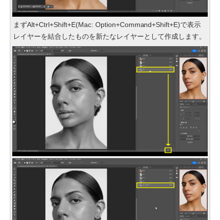
まずAlt+Ctrl+Shift+E(Mac: Option+Command+Shift+E)で表示
レイヤーを結合したものを新たなレイヤーとして作成します。