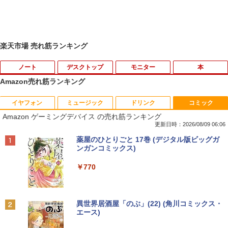
楽天市場 売れ筋ランキング
ノート
デスクトップ
モニター
本
Amazon売れ筋ランキング
イヤフォン
ミュージック
ドリンク
コミック
【★最大100%ポイント】富士通 タブレ
ルイジアナ近代美術館 ポスター A3
1
1
Amazon ゲーミングデバイス の売れ筋ランキング
ット Q739/第8世代 Core i3/メモリ:4GB/
SSD:128GB/13.3型 フルHD/1920x1080/
更新日時：2026/08/09 06:06
￥11,000
Wi-fi/Bluetooth/WEBカメラ/USB 3.1 Ty
Anker Soundcore P40i オフホワイト
BRUCE WAYNE feat. Flo Milli, ATL Jacob
by Amazon 天然水 ラベルレス 500ml ×24本
薬屋のひとりごと 17巻 (デジタル版ビッグガ
pe-C/Office/中古 タブレットPC ノート
[Explicit]
富士山の天然水 バナジウム含有 水 ミネラル
ンガンコミックス)
パソコン Windows11 Windows10
ウォーター ペットボトル 静岡県産 500ミリリ
￥7,990
ットル (Smart Basic)
￥250
￥770
￥15,800
【新品】 メダリスト 全巻 【特典付き】
2
￥1,380
1巻-15巻 セット 最新 【描き下ろしコー
スター】 つるまいかだ 講談社 アフタヌ
Anker Soundcore P31i ブラック
BRUCE WAYNE feat. Flo Milli, ATL Jacob
異世界居酒屋「のぶ」(22) (角川コミックス・
ーンKC いのり 光 いるか フィギュア ス
90日保障 いまさらですが WINDOWS X
2
[Explicit]
エース)
【Amazon.co.jp限定】 い・ろ・は・す 2L P
ケート 漫画 マンガ まんが 全巻セット
P搭載 XPなら最強レベル 富士通 FM
ET ラベルレス ×8本
￥5,990
【送料無料】
V-A561/572 高速CPU Core I5 2.50G W