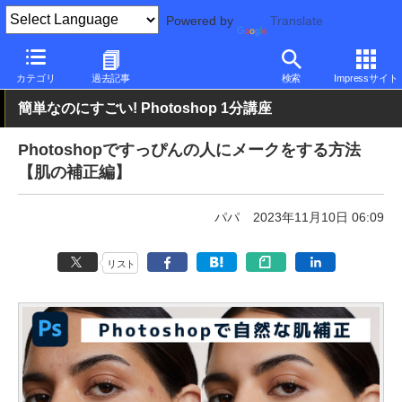
Powered by
Translate
PC Watch
ソフトウェア/アプリ
他ソフト/アプリ
カテゴリ
過去記事
検索
Impressサイト
簡単なのにすごい! Photoshop 1分講座
Photoshopですっぴんの人にメークをする方法
【肌の補正編】
パパ
2023年11月10日 06:09
リスト