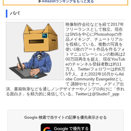
Amazonランキングをもっと見る
￥3,480
￥792
￥29,800
パパ
映像制作会社などを経て2017年
フリーランスとして独立。現在
超得2,500円OFF&P2倍｜第8世代 office
5
はSNSを中心にPhotoshopの作
付き｜楽天1位 三冠獲得｜豪華特典付き
品メイキング、チュートリアル
｜最大180日保証｜Core i5 第8世代｜中
を投稿している。複数の写真を
古ノートパソコン Windows11 office付
使い1枚のアート作品を作るフォ
き｜15.6型 テンキー付き｜ノートパソコ
トマニュピレーションの動画は2
ンWindows11 第8世代｜ノートパソコン
00万回再生を超え、現在YouTub
｜パソコン｜PC｜中古PC
eのチャンネル登録者数は約11
万人、Twitterフォロワーは約6万
￥29,800
5千人。また2022年10月からAd
obe Community Evangelistとし
て 講師やセミナー、メディア出
演、書籍執筆などを通しノンデザイナーやノンプロ向けに「作れ
る面白さ」を精力的に発信している。Twitterは@StudioT_ppp
Google 検索で当サイトの記事を優先表示させる