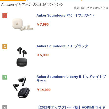
8月5日限定10倍＆抽選10000P！｜高性
【マラソンP5倍/10%オフクーポン】中古
【公式・メーカー直販・送料無料】モニ
ゼンリン住宅地図 B4判 東京都 東京都港
1
1
1
1
Amazon イヤフォン の売れ筋ランキング
能ノートパソコン富士通 ライフブック A
ディスクトップパソコン Windows11 Of
ター 新品 フルHD HP Series 3 Pro 322p
区 発行年月202604 13103011I
579/749 Windows11 第八世代Corei5 1
fice付き デル Dell OptiPlex 3050 SFF
e 21.45インチFHDモニター IPS 21.5型
更新日時：2026/08/07 12:06
5.6型大画面 メモリ8GB 秒速起動新品SS
第6世代Core i5 メモリ8GB/16GB 高速S
角度調整 VESA 100Hz 液晶 HDMI VGA P
￥25,740
Anker Soundcore P40i オフホワイト
D256GB DVD内蔵【カメラ、テンキー選
SD128GB/256GB DVD搭載 初期設定済
S5 Switch 3年保証 転送不可 (型番：AK2
べる】ノートパソコン オフィス付き Mic
み 送料無料 保証付き
F1UT）
￥7,990
rosoftoffice2024可 WIFI Bluetooth 送
料無料
￥15,800
￥11,280
杖と剣のウィストリア（16） 【電子書
2
￥24,000
籍】[ 大森藤ノ ]
Anker Soundcore P31i ブラック
中古デスクトップDell Optiplex 3070 SF
モニター 23.8インチ 144Hz FHD pcモニ
￥594
2
2
F 3070-3070SF 【中古】 Dell Optiplex
ター フリッカーレス FullHD ブルーライ
￥5,990
パナソ ニック ノートパソコン Let's not
3070 SFF 中古デスクトップCore i5 Win
トカット ノングレア ディスプレイ HDMI
2
e CF-SV8 軽量化 12.1インチWUXGA(19
11 Pro 64bit Dell Optiplex 3070 SFF 中
144hz pcモニター Adaptive-Sync ブラ
20×1200) ノートPC 第8世代Core i5-836
古デスクトップCore i5 Win11 Pro 64bit
ック MAXZEN MJM24IC01 MJM24IC02-
5U 1.90GHz メモリ8GB SSD WEBカメ
F144 マクスゼン
歴史地理学事典 [ 歴史地理学会 ]
3
ラ内蔵 (SSD 256GB) win11 pro&office
￥24,500
2019 搭載・送料無料
Anker Soundcore Liberty 5 ミッドナイトブ
￥10,980
￥26,400
ラック
￥25,800
￥14,990
【中古・Aランク】富士通 ESPRIMO D5
3
88/B デスクトップパソコン 第9世代 Cor
Thinlerain 13.3インチモニター 小型 デ
3
e i5 9500 メモリ8GB 高速SSD256GB W
ィスプレイ 液晶ディスプレイ モニター/1
【★最大100%ポイント】Lenovo Think
indows11 Pro Office 2019搭載 WiFi 無
366x768/95°視野/HDMI VGA AV BNC U
はじめての世界名作えほん あかいえほ
3
4
Pad X280/第8世代 Core i5/メモリ:8GB/
線LAN DVD ドライブ 4K対応 省スペース
SB ポート/VESAマウント/スピーカー内
んのおうち（1～40巻） （0） [ 中脇 初
【2026年アップグレード版】AOKIMI ワイヤ