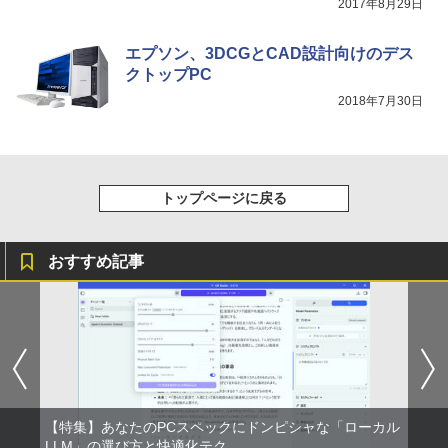
BUGS LIFE
スーパーの裏でヤニ吸うふたり 9巻 (デジタル
2017年8月29日
版ビッグガンガンコミックス)
コカ・コーラ やかんの麦茶 from 爽健美茶 ラ
ベルレス 650mlPET×24本
￥250
エプソン、3DCGとCAD設計向けのデス
￥810
クトップPC
￥2,009
2018年7月30日
トップページに戻る
おすすめ記事
【特集】あなたのPCスペックにドンピシャな「ローカル
LLM」の選び方と快適化テク