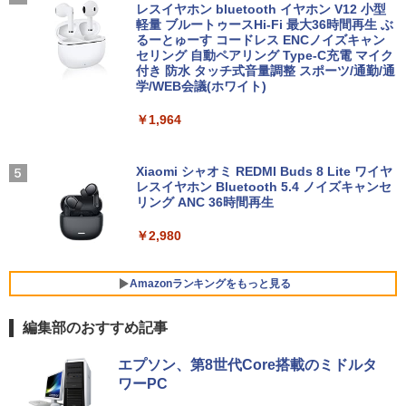
SSD:256GB/512GB/1TB/12.5型/Webカ
中古PC 整備済み品 90日保証 送料無料
蔵/リモコン
枝 ]
レスイヤホン bluetooth イヤホン V12 小型
メラ/WIFI/Bluetooth/HDMI/USB Type-
軽量 ブルートゥースHi-Fi 最大36時間再生 ぶ
C/中古 パソコン 中古PC 中古ノートパソ
るーとゅーす コードレス ENCノイズキャン
￥28,800
￥12,149
￥26,400
コン Windows11
セリング 自動ペアリング Type-C充電 マイク
付き 防水 タッチ式音量調整 スポーツ/通勤/通
学/WEB会議(ホワイト)
￥26,800
【全品最大2500円OFFクーポン】【22イ
アイ・オー・データ ワイド液晶ディスプ
80代になるとたいていボケるか死ぬ。70
4
4
5
￥1,964
ンチ 液晶+新品キーボード＆新品無線マ
レイ 21.5/23.8/27型 1920×1080/アナロ
代は神様から与えられた特別な時間 （幻
ウスセット】HP EliteDesk 800 G1 SFF
グRGB HDMI/ブラック/スピーカー：あ
冬舎新書） [ 林真理子 ]
【整備済み品】 15.6インチ 第11世代Inte
デスクトップPC 第4世代Core-i7 Office
り/よりサステナブルなディスプレイへ/3
4
l N5095 FHD1920*1080IPS液晶 最大メ
付き Windows11 メモリ8GB/16GB SSD
辺フレームレス
Xiaomi シャオミ REDMI Buds 8 Lite ワイヤ
￥1,034
モリ16GB SSD1TB Office付きパソコン
256GB/512GB ハイブリッド Wi-Fi DVD
レスイヤホン Bluetooth 5.4 ノイズキャンセ
MicrosoftOffice2024可 日本語配列キー
USB3.0 デスクトップ PC 中古 PC
リング ANC 36時間再生
￥12,280
ボード/Webカメラ /USB 3.0 /HDMI 5GW
IFI Bluetooth ノートパソコン
￥27,999
￥2,980
￥32,800
★エイスース / ASUS アイケア液晶ディ
5
スプレイ フルHD(1920x1080) IPSパネル
Amazonランキングをもっと見る
【正規永久版Office付き】NiPoGi ミニp
VA249QGZ [23.8インチ]【PCモニター・
5
c Intel N5030 最大3.1Hz mini pc Windo
液晶ディスプレイ】【送料無料】
編集部のおすすめ記事
【マラソンP5倍/10%オフクーポン】中古
ws11 Pro 12GB+256GB SSD (4TB拡大
5
ノートパソコン HP ProBook 450 G7 第
可能) 4K 静音 高速熱放散 小型超軽量ミ
￥13,200
BRUCE WAYNE feat. Flo Milli, ATL Jacob
【Amazon.co.jp限定】 い・ろ・は・す 2L P
薬屋のひとりごと 17巻 (デジタル版ビッグガ
10世代 Core i5 メモリ16GB SSD256GB
ニパソコン豊富なインターフェース USB
エプソン、第8世代Core搭載のミドルタ
[Explicit]
ET ラベルレス ×8本
ンガンコミックス)
Bluetooth HDMI カメラ Wi-Fi 15.6イン
3.2/HDMI 2.0×2 高速2.4G/5GWi-Fi BT4.
ワーPC
チ Windows 11 Pro 送料無料 保証付き
2 省電力 小型パソコン