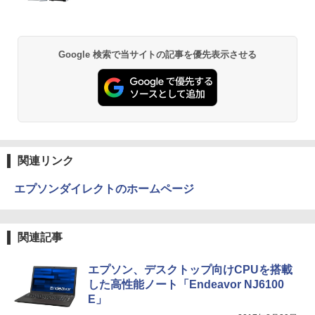
￥250
￥1,112
￥770
￥33,800
￥39,980
BRUCE WAYNE feat. Flo Milli, ATL Jacob
by Amazon 天然水 ラベルレス 500ml ×24本
異世界居酒屋「のぶ」(22) (角川コミックス・
Google 検索で当サイトの記事を優先表示させる
[Explicit]
富士山の天然水 バナジウム含有 水 ミネラル
エース)
ウォーター ペットボトル 静岡県産 500ミリリ
ットル (Smart Basic)
￥250
￥832
￥1,380
On My Road (Stadium ver.)
ONE PIECE モノクロ版 115 (ジャンプコミッ
クスDIGITAL)
by Amazon 天然水ラベルレス 2L×9本
関連リンク
￥250
￥594
￥1,117
エプソンダイレクトのホームページ
On My Road (Stadium ver.)
HUNTER×HUNTER モノクロ版 39 (ジャンプ
関連記事
コミックスDIGITAL)
by Amazon 炭酸水 ラベルレス 500ml ×24本
強炭酸水 ペットボトル 500ミリリットル (Sm
￥250
art Basic)
￥572
エプソン、デスクトップ向けCPUを搭載
した高性能ノート「Endeavor NJ6100
￥1,625
E」