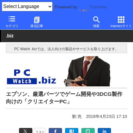
Powered by
Translate
PC Watch
パソコン/タブレット/スマートフォン
デスクトップパ
カテゴリ
過去記事
検索
Impressサイト
.biz
PC Watch .bizでは、法人向けの製品やサービスを取り上げます。
エプソン、厳選パーツでゲーム開発や3DCG製作
向けの「クリエイターPC」
劉 尭
2018年4月23日 17:10
リスト