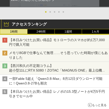
●
●
●
●
●
アクセスランキング
1時間
24時間
1週間
1カ月
【本日みつけたお買い得品】モトローラのスマホが約1万7,000
円で購入可能
メモリ8GBで仕事なんて無理……そう思っていた時期が僕にもあ
りました
【西川和久の不定期コラム】
超小型11LにRTX 5080！ZOTAC「MAGNUS ONE」最上位機の
実力を探る
一部Fable 5超え「Qwen3.8-Max」8月12日ダウンロード可能
に！Qwen3.8-27Bも順次
【本日みつけたお買い得品】レノボの15.3型ノートが4万5千円
引きでセール中
もっと見る