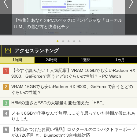
【特集】あなたのPCスペックにドンピシャな「ローカル
LLM」の選び方と快適化テク
●
●
●
●
●
アクセスランキング
1時間
24時間
1週間
1カ月
【今すぐ読みたい！人気記事】VRAM 16GBでも安いRadeon RX
9000、GeForceで言うとどのぐらいの性能？ - PC Watch
VRAM 16GBでも安いRadeon RX 9000、GeForceで言うとどの
ぐらいの性能？
HBMの速さとSSDの大容量を兼ね備えた「HBF」
メモリ8GBで仕事なんて無理……そう思っていた時期が僕にもあ
りました
【本日みつけたお買い得品】ロジクールのコンパクトキーボード
が3,720円引き。Bluetoothで3台接続対応