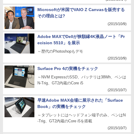
Microsoftが米国でVAIO Z Canvasを販売する
その理由とは?
(2015/10/9)
Adobe MAXでDellが狭額縁4K液晶ノート「Pr
ecision 5510」を展示
～歴代のPhotoshopもデモ
(2015/10/9)
Surface Pro 4の実機をチェック
～NVM ExpressのSSD、バッテリは38Wh、ペンは
N-Trig、GT2内蔵のCore i5
(2015/10/7)
早速Adobe MAX会場に展示された「Surface
Book」の実機をチェック
～タブレットにはヘッドフォン端子のみ、ペンはN
-Trig、GT2内蔵のCore i5を搭載
(2015/10/7)