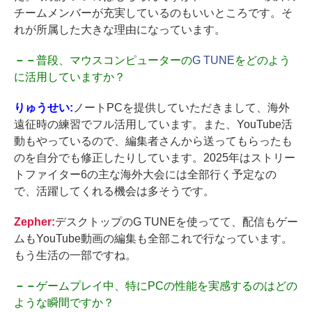
チームメンバーが充実しているのもいいところです。そ
れが所属した大きな理由になっています。
－－
普段、マウスコンピューターの
G TUNE
をどのよう
に活用していますか？
りゅうせい:
ノートPCを提供していただきまして、海外
遠征時の練習でフル活用しています。また、YouTube活
動もやっているので、編集者さんから送ってもらったも
のを自分でも修正したりしています。2025年はストリー
トファイター6の主な海外大会には全部行く予定なの
で、活躍してくれる機会は多そうです。
Zepher:
デスクトップのG TUNEを使ってて、配信もゲー
ムもYouTube動画の編集も全部これで行なっています。
もう生活の一部ですね。
－－
ゲームプレイ中、特にPCの性能を実感するのはどの
ような瞬間ですか？