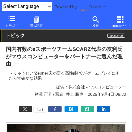
Powered by
Translate
PC Watch
パソコン/タブレット/スマートフォン
ゲーミングパソ
カテゴリ
過去記事
検索
Impressサイト
トピック
国内有数のeスポーツチームSCARZ代表の友利氏
がマウスコンピューターをパートナーに選んだ理
由
～りゅうせい/Zepher氏が語る高性能PCがゲームプレイにも
たらす確かな効果
提供：
株式会社マウスコンピューター
芹澤 正芳
写真: 井上 勝也
2025年9月4日 06:30
リスト