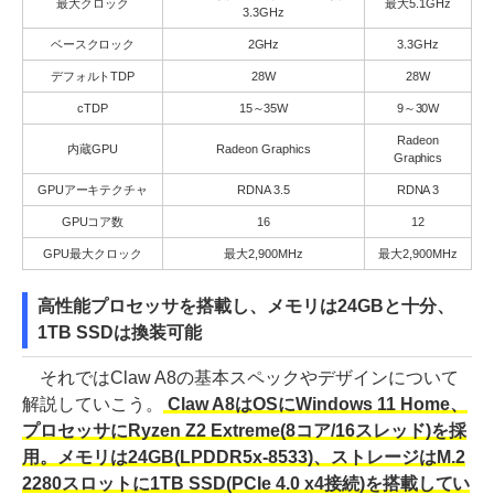
最大クロック
最大5.1GHz
3.3GHz
ベースクロック
2GHz
3.3GHz
デフォルトTDP
28W
28W
cTDP
15～35W
9～30W
Radeon
内蔵GPU
Radeon Graphics
Graphics
GPUアーキテクチャ
RDNA 3.5
RDNA 3
GPUコア数
16
12
GPU最大クロック
最大2,900MHz
最大2,900MHz
高性能プロセッサを搭載し、メモリは24GBと十分、
1TB SSDは換装可能
それではClaw A8の基本スペックやデザインについて
解説していこう。
Claw A8はOSにWindows 11 Home、
プロセッサにRyzen Z2 Extreme(8コア/16スレッド)を採
用。メモリは24GB(LPDDR5x-8533)、ストレージはM.2
2280スロットに1TB SSD(PCIe 4.0 x4接続)を搭載してい