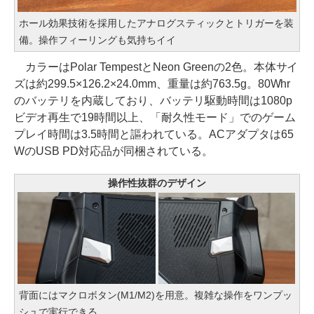
ホール効果技術を採用したアナログスティックとトリガーを装
備。操作フィーリングも気持ちイイ
カラーはPolar TempestとNeon Greenの2色。本体サイ
ズは約299.5×126.2×24.0mm、重量は約763.5g。80Whr
のバッテリを内蔵しており、バッテリ駆動時間は1080p
ビデオ再生で19時間以上、「耐久性モード」でのゲーム
プレイ時間は3.5時間と謳われている。ACアダプタは65
WのUSB PD対応品が同梱されている。
操作性抜群のデザイン
背面にはマクロボタン(M1/M2)を用意。複雑な操作をワンプッ
シュで実行できる