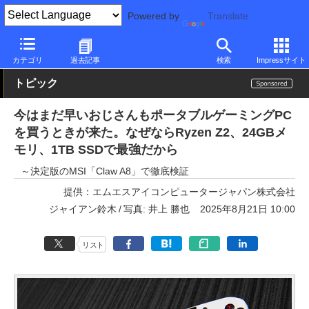
Powered by
Translate
PC Watch
パソコン/タブレット/スマートフォン
NUC/小型パソコ
カテゴリ
過去記事
検索
Impressサイト
トピック
今はまだ早いおじさんもポータブルゲーミングPC
を買うときが来た。なぜならRyzen Z2、24GBメ
モリ、1TB SSDで最強だから
～決定版のMSI「Claw A8」で徹底検証
提供：
エムエスアイコンピュータージャパン株式会社
ジャイアン鈴木
写真: 井上 勝也
2025年8月21日 10:00
リスト