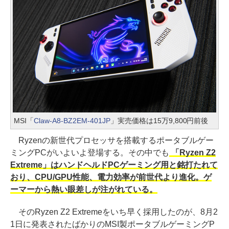
MSI「
Claw-A8-BZ2EM-401JP
」実売価格は15万9,800円前後
Ryzenの新世代プロセッサを搭載するポータブルゲー
ミングPCがいよいよ登場する。その中でも
「Ryzen Z2
Extreme」はハンドヘルドPCゲーミング用と銘打たれて
おり、CPU/GPU性能、電力効率が前世代より進化。ゲ
ーマーから熱い眼差しが注がれている。
そのRyzen Z2 Extremeをいち早く採用したのが、8月2
1日に発表されたばかりのMSI製ポータブルゲーミングP