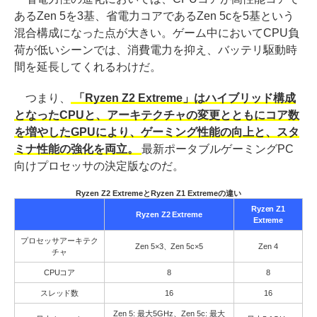
あるZen 5を3基、省電力コアであるZen 5cを5基という
混合構成になった点が大きい。ゲーム中においてCPU負
荷が低いシーンでは、消費電力を抑え、バッテリ駆動時
間を延長してくれるわけだ。
つまり、
「Ryzen Z2 Extreme」はハイブリッド構成
となったCPUと、アーキテクチャの変更とともにコア数
を増やしたGPUにより、ゲーミング性能の向上と、スタ
ミナ性能の強化を両立。
最新ポータブルゲーミングPC
向けプロセッサの決定版なのだ。
Ryzen Z2 ExtremeとRyzen Z1 Extremeの違い
Ryzen Z1
Ryzen Z2 Extreme
Extreme
プロセッサアーキテク
Zen 5×3、Zen 5c×5
Zen 4
チャ
CPUコア
8
8
スレッド数
16
16
Zen 5: 最大5GHz、Zen 5c: 最大