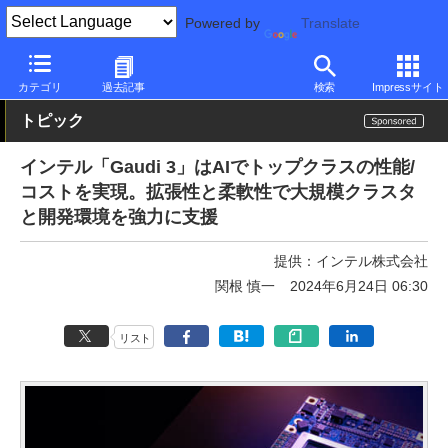
Powered by
Translate
PC Watch
半導体/周辺機器
CPU
Intel
カテゴリ
過去記事
検索
Impressサイト
トピック
インテル「Gaudi 3」はAIでトップクラスの性能/
コストを実現。拡張性と柔軟性で大規模クラスタ
と開発環境を強力に支援
提供：
インテル株式会社
関根 慎一
2024年6月24日 06:30
リスト