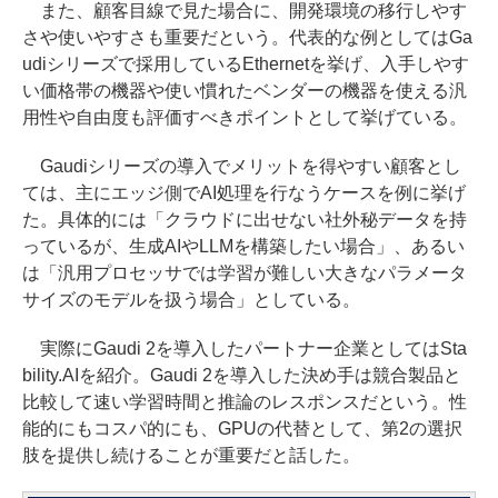
また、顧客目線で見た場合に、開発環境の移行しやす
さや使いやすさも重要だという。代表的な例としてはGa
udiシリーズで採用しているEthernetを挙げ、入手しやす
い価格帯の機器や使い慣れたベンダーの機器を使える汎
用性や自由度も評価すべきポイントとして挙げている。
Gaudiシリーズの導入でメリットを得やすい顧客とし
ては、主にエッジ側でAI処理を行なうケースを例に挙げ
た。具体的には「クラウドに出せない社外秘データを持
っているが、生成AIやLLMを構築したい場合」、あるい
は「汎用プロセッサでは学習が難しい大きなパラメータ
サイズのモデルを扱う場合」としている。
実際にGaudi 2を導入したパートナー企業としてはSta
bility.AIを紹介。Gaudi 2を導入した決め手は競合製品と
比較して速い学習時間と推論のレスポンスだという。性
能的にもコスパ的にも、GPUの代替として、第2の選択
肢を提供し続けることが重要だと話した。