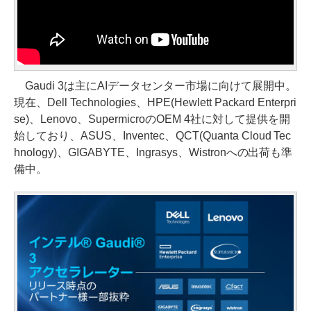
Gaudi 3は主にAIデータセンター市場に向けて展開中。
現在、Dell Technologies、HPE(Hewlett Packard Enterpri
se)、Lenovo、SupermicroのOEM 4社に対して提供を開
始しており、ASUS、Inventec、QCT(Quanta Cloud Tec
hnology)、GIGABYTE、Ingrasys、Wistronへの出荷も準
備中。