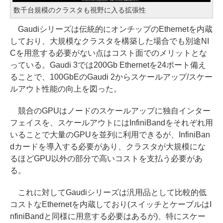
数千台規模のクラスタも視野に入る拡張性
Gaudiシリーズは伝統的にオンチップのEthernetを内蔵
しており、大規模なクラスタを構築した場合でも別途NI
Cを用意する必要がない点はコスト面でのメリットとな
っている。Gaudi 3では200Gb Ethernetを24ポート備え
ることで、100GbEのGaudi 2からスケールアップ/スケー
ルアウト性能の向上を図った。
競合のGPUはノードのスケールアップに独自インター
フェイスを、スケールアウトにはInfiniBandをそれぞれ用
いることで大量のGPUを並列に利用できるが、InfiniBan
dカードを導入する必要があり、クラスタが大規模にな
るほどGPU以外の部分で高いコストを支払う必要があ
る。
これに対してGaudiシリーズは汎用品として比較的低
コストなEthernetを内蔵しており(スイッチとケーブルはI
nfiniBandと同様に用意する必要はあるが)、特にスケー