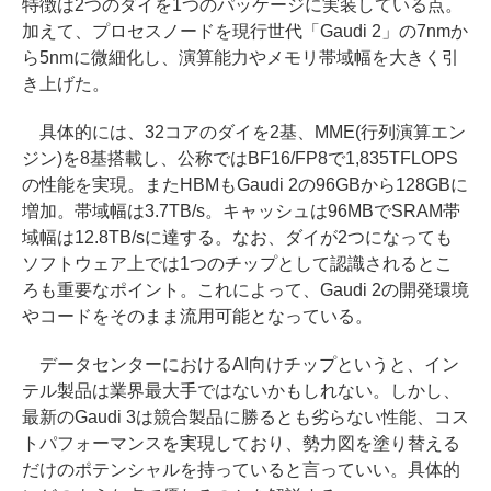
特徴は2つのダイを1つのパッケージに実装している点。
加えて、プロセスノードを現行世代「Gaudi 2」の7nmか
ら5nmに微細化し、演算能力やメモリ帯域幅を大きく引
き上げた。
具体的には、32コアのダイを2基、MME(行列演算エン
ジン)を8基搭載し、公称ではBF16/FP8で1,835TFLOPS
の性能を実現。またHBMもGaudi 2の96GBから128GBに
増加。帯域幅は3.7TB/s。キャッシュは96MBでSRAM帯
域幅は12.8TB/sに達する。なお、ダイが2つになっても
ソフトウェア上では1つのチップとして認識されるとこ
ろも重要なポイント。これによって、Gaudi 2の開発環境
やコードをそのまま流用可能となっている。
データセンターにおけるAI向けチップというと、イン
テル製品は業界最大手ではないかもしれない。しかし、
最新のGaudi 3は競合製品に勝るとも劣らない性能、コス
トパフォーマンスを実現しており、勢力図を塗り替える
だけのポテンシャルを持っていると言っていい。具体的