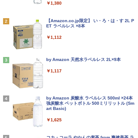
ちいかわ なんか小さくてかわいいやつ
2
￥1,380
￥41,800
（3） （ワイドKC） [ ナガノ ]
【おまかせ】モニター 23インチ 1920x1
2
080 フルHD HDMI PCモニター 中古ディ
Anker Soundcore P31i ブラック
BRUCE WAYNE feat. Flo Milli, ATL Jacob
スプレイ
￥1,210
[Explicit]
【Amazon.co.jp限定】 い・ろ・は・す 2L P
Panasonic CF-SV8RFCVS Core i5 836
2
ET ラベルレス ×8本
￥5,990
5U 1.6GHz/8GB/256GB(SSD)/12.1W/W
【初期設定済み】デスクトップパソコン
￥6,600
2
￥250
UXGA(1920x1200)/Win11 外装割れあり
一体型 2026新品 パソコン 一体型PC 24
￥1,112
【中古】【20260729】
型 21.5型 Windows11 Office付き｜フル
HD液晶一体型 インテル Core i5 Core i7
ちいかわ なんか小さくてかわいいやつ
3
｜ SSD 128GB～1TB｜メモリ8GB 16G
￥12,300
（2） （ワイドKC） [ ナガノ ]
ASUS エイスース 液晶ディスプレイ Ey
3
B｜ キーボード マウス付 2年保証 安い P
Anker Soundcore Liberty 5 ミッドナイトブ
On My Road (Stadium ver.)
e Care [ 21.45型 / フルHD(1920×1080) /
C 初期設定済み テレワーク 在宅勤務
ラック
by Amazon 天然水ラベルレス 2L×9本
￥1,210
ワイド ] ブラック VP227HF
￥250
￥47,700
￥14,990
￥1,117
Panasonic Let's note CF-SZ6/12.1型F
￥10,980
3
HD / 第7世代 Core i3-7100U /中古ノート
パソコン win11 office付・整備済み品・
メモリ8GB / 高速SSD搭載 / Webカメラ /
アンダーニンジャ（18） 【電子書籍】[
4
HDMI・VGA / WiFi / 超軽量モバイルノー
「楽天ランキング1位」 デスクトップパ
【2026年アップグレード版】AOKIMI ワイヤ
On My Road (Stadium ver.)
花沢健吾 ]
3
＼本日限定500円値下げ／＼楽天1位！20
4
ト ・初期設定不要
ソコン Windows11 Office付き パソコン
レスイヤホン bluetooth イヤホン V12 小型
by Amazon 炭酸水 ラベルレス 500ml ×24本
26年最新の超軽量超薄型／モバイルモニ
新品｜インテル 第14世代 Core i5-4590 i
軽量 ブルートゥースHi-Fi 最大36時間再生 ぶ
強炭酸水 ペットボトル 500ミリリットル (Sm
￥250
￥792
ター 15.6インチ フルHD 4K 144Hz タッ
5 i7-14700F｜ SSD 256GB～2TB｜メモ
るーとゅーす コードレス ENCノイズキャン
art Basic)
￥14,800
チパネル バッテリー内蔵 無線接続 12モ
リ 8～64GB DDR4/5｜ デスクトップPC
セリング 自動ペアリング Type-C充電 マイク
デル選択 非光沢 IPSパネル Type-C HDM
2年保証 激安 高性能 ゲーム 本体のみ PC
付き 防水 タッチ式音量調整 スポーツ/通勤/通
￥1,625
I 軽量 薄型 リモートワーク ディスプレイ
高スペッ 初期設定済み
学/WEB会議(ホワイト)
持ち運び ポータブルモニター
【全巻】 天幕のジャードゥーガル 1-6巻
Amazon(アマゾン) タブレットPC New F
BUGS LIFE
5
4
￥45,700
￥1,964
セット （ボニータ・コミックス） [ トマ
ire Max 11(2023年発売) グレー B0B2SD
￥12,480
コカ・コーラ やかんの麦茶 from 爽健美茶 ラ