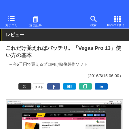
PC Watch
ソフトウェア/アプリ
他ソフト/アプリ
ダウンロード
カテゴリ
過去記事
検索
Impressサイト
レビュー
これだけ覚えればバッチリ。「Vegas Pro 13」使
い方の基本
～今5千円で買えるプロ向け映像製作ソフト
（2016/3/15 06:00）
リスト