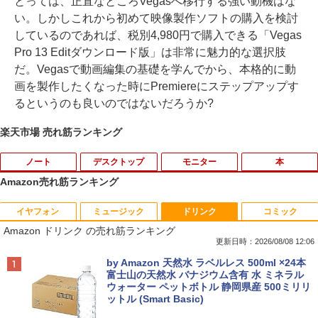
とっては、正直なところVegasへ移行する強い動機はな
い。しかしこれから初めて映像製作ソフトの購入を検討
しているのであれば、税別4,980円で購入できる「Vegas
Pro 13 Editダウンロード版」は非常に魅力的な選択肢
だ。Vegasで動画編集の基礎を学んでから、本格的に動
画を製作したくなった時にPremiereにステップアップす
るというのも良いのではないだろうか?
楽天市場 売れ筋ランキング
ノート
デスクトップ
モニター
本
Amazon売れ筋ランキング
イヤフォン
ミュージック
ドリンク
コミック
【期間限定破格金額！】新生活 新古品 W
【Dell Core-i7 & 24インチ2台液晶PCセ
NEC LCD-AS193Mi 19インチ スクエア
ちいかわ なんか小さくてかわいいやつ
1
1
1
1
Amazon ドリンク の売れ筋ランキング
in11搭載 パソコンノートパソコンoffice
ット】intel Core i7-7700、RAM:16G
LED液晶モニター 薄型 液晶ディスプレイ
（4） （ワイドKC） [ ナガノ ]
付き 初心者向けノートPC 初期設定済 1
B、SSD:選択可能(256GBor512GBor1T
非光沢 IPSパネル SXGA 1280×1024 DVI
更新日時：2026/08/08 12:06
5.6型 インテル高速CPU ランダムで発送
B)/フルHD（1920x1080）液晶モニタ/光
VGA VESA準拠【中古】
￥1,210
Anker Soundcore P40i オフホワイト
BRUCE WAYNE feat. Flo Milli, ATL Jacob
by Amazon 天然水 ラベルレス 500ml ×24本
メモリ4GB～ 高速SSD1TB 最大 フルHD
学ドライブ/5.8Ghz WI-FI/Bluetooth/Wi
[Explicit]
富士山の天然水 バナジウム含有 水 ミネラル
Webカメラ zoom 軽量薄型 無線 型番更
ndows11 Pro & KINGSOFT WPS Offic
￥3,200
ウォーター ペットボトル 静岡県産 500ミリリ
￥7,990
新で在庫処分
e/HDMI/デスクトップパソコン(再生中古
ットル (Smart Basic)
￥250
品)
￥9,980